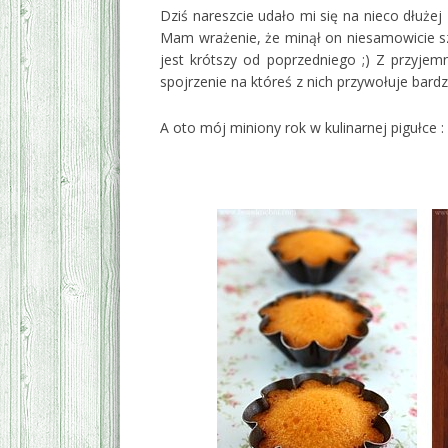
Dziś nareszcie udało mi się na nieco dłuże
Mam wrażenie, że minął on niesamowicie sz
jest krótszy od poprzedniego ;) Z przyje
spojrzenie na któreś z nich przywołuje bar
A oto mój miniony rok w kulinarnej pigułce :
*