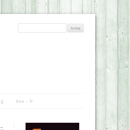
Szukaj:
og
bea – fr
→