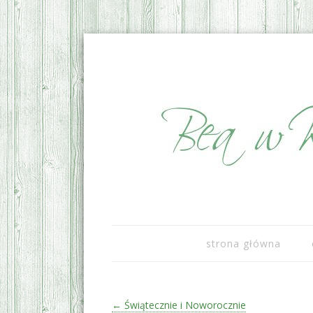
sezonowo i lokalnie
Bea w Kuchni
strona główna
Zobacz wpisy
←
Świątecznie i Noworocznie