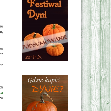
ie
o,
em
ez
eż
ch
La
ta