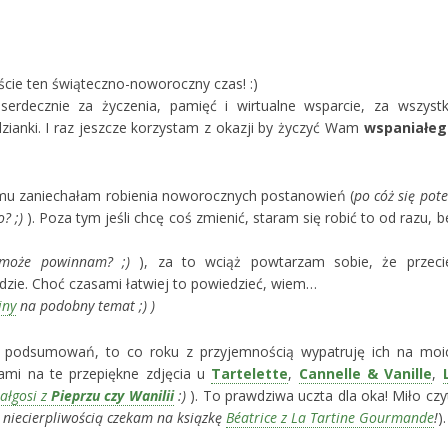
ście ten świąteczno-noworoczny czas! :)
erdecznie za życzenia, pamięć i wirtualne wsparcie, za wszystk
dzianki. I raz jeszcze korzystam z okazji by życzyć Wam
wspaniałeg
temu zaniechałam robienia noworocznych postanowień (
po cóż się pot
? ;)
). Poza tym jeśli chcę coś zmienić, staram się robić to od razu, b
 może powinnam? ;)
), za to wciąż powtarzam sobie, że przeci
ędzie. Choć czasami łatwiej to powiedzieć, wiem…
iny
na podobny temat ;) )
h podsumowań, to co roku z przyjemnością wypatruję ich na moi
sami na te przepiękne zdjęcia u
Tartele
tte
,
Cannelle & Vanille
,
ałgosi z
Pieprzu czy Wanilii
:)
). To prawdziwa uczta dla oka! Miło czy
 niecierpliwością czekam na ksiązkę
Béatrice z La Tartine Gourmande
!
).