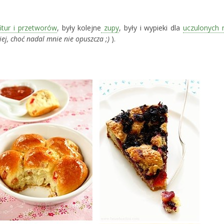
itur i przetworów
, były kolejne
zupy
, były i wypieki dla
uczulonych 
iej, choć nadal mnie nie opuszcza ;)
).