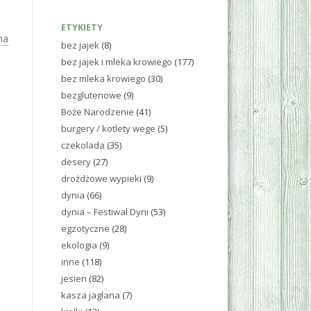
ETYKIETY
na
bez jajek
(8)
bez jajek i mleka krowiego
(177)
bez mleka krowiego
(30)
bezglutenowe
(9)
Boże Narodzenie
(41)
burgery / kotlety wege
(5)
czekolada
(35)
desery
(27)
drożdżowe wypieki
(9)
dynia
(66)
dynia – Festiwal Dyni
(53)
egzotyczne
(28)
ekologia
(9)
inne
(118)
jesien
(82)
kasza jaglana
(7)