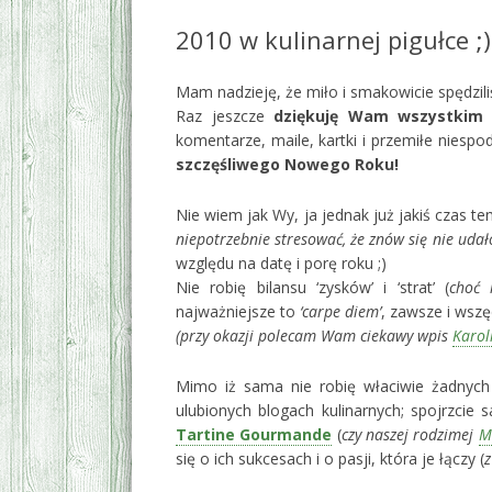
2010 w kulinarnej pigułce ;)
Mam nadzieję, że miło i smakowicie spędzili
Raz jeszcze
dziękuję Wam wszystkim
s
komentarze, maile, kartki i przemiłe niespo
szczęśliwego Nowego Roku!
Nie wiem jak Wy, ja jednak już jakiś czas 
niepotrzebnie stresować, że znów się nie udało
względu na datę i porę roku ;)
Nie robię bilansu ‘zysków’ i ‘strat’ (
choć
najważniejsze to
‘carpe diem’
, zawsze i wsz
(przy okazji polecam Wam ciekawy wpis
Karol
Mimo iż sama nie robię właciwie żadnyc
ulubionych blogach kulinarnych; spojrzcie 
Tartine Gourmande
(
czy naszej rodzimej
M
się o ich sukcesach i o pasji, która je łączy (
z