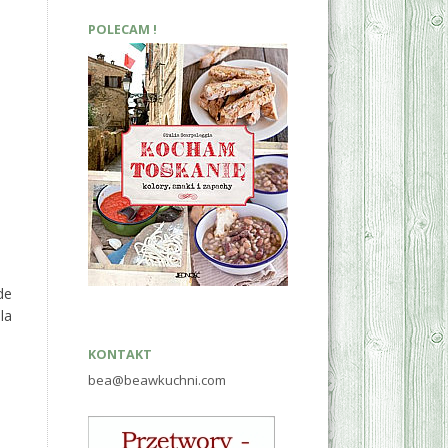
POLECAM !
de
la
KONTAKT
bea@beawkuchni.com