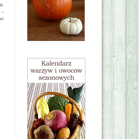
k.
 –
mo