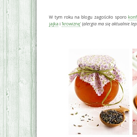
*
W tym roku na blogu zagościło sporo
konf
jajka
i
‘krowiznę’
(
alergia ma się aktualnie lep
*