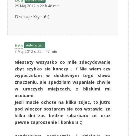
29 Maj 2012 o 22 h 48 min
Dziekuje Krysiu! :)
Bea
Autor wpisu
7 Maj 2012 o 22 h 47 min
Niestety wszystko co mile zdecydowanie
zbyt szybko sie konczy… :/ Nie wiem czy
wypoczelam w doslownym tego slowa
znaczeniu, ale spedzilam wspaniale chwile
w uroczych miejscach, z bliskimi mi
osobami.
Jesli macie ochote na kilka zdjec, to jutro
pod wieczor postaram sie cos wstawic; za
kilka dni zas bedzie rabarbaru cd. oraz
pewne zaproszenie i konkurs :)