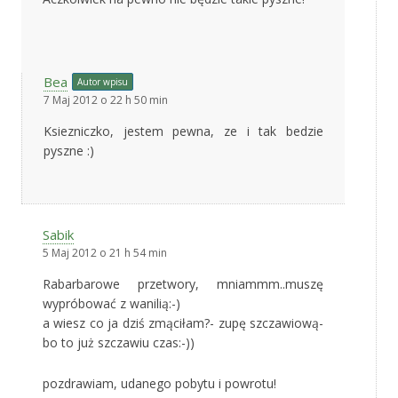
Bea
Autor wpisu
7 Maj 2012 o 22 h 50 min
Ksiezniczko, jestem pewna, ze i tak bedzie
pyszne :)
Sabik
5 Maj 2012 o 21 h 54 min
Rabarbarowe przetwory, mniammm..muszę
wypróbować z wanilią:-)
a wiesz co ja dziś zmąciłam?- zupę szczawiową-
bo to już szczawiu czas:-))
pozdrawiam, udanego pobytu i powrotu!