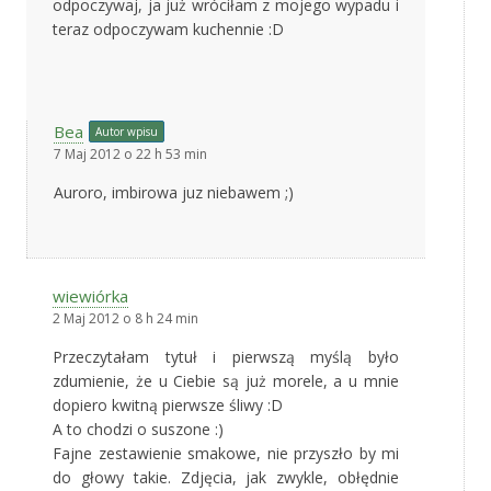
odpoczywaj, ja już wróciłam z mojego wypadu i
teraz odpoczywam kuchennie :D
Bea
Autor wpisu
7 Maj 2012 o 22 h 53 min
Auroro, imbirowa juz niebawem ;)
wiewiórka
2 Maj 2012 o 8 h 24 min
Przeczytałam tytuł i pierwszą myślą było
zdumienie, że u Ciebie są już morele, a u mnie
dopiero kwitną pierwsze śliwy :D
A to chodzi o suszone :)
Fajne zestawienie smakowe, nie przyszło by mi
do głowy takie. Zdjęcia, jak zwykle, obłędnie