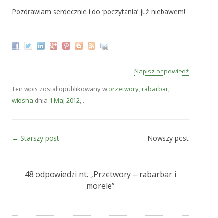
Pozdrawiam serdecznie i do ‘poczytania’ już niebawem!
‚
Napisz odpowiedź
Ten wpis został opublikowany w
przetwory
,
rabarbar
,
wiosna
dnia
1 Maj 2012
,
.
Zobacz wpisy
←
Starszy post
Nowszy post
48 odpowiedzi nt. „
Przetwory – rabarbar i
morele
”