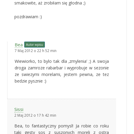
smakowite, aż zrobiłam się głodna ;)
pozdrawiam :)
Bea
Autor wpisu
7 Maj 2012 o 22 h 52 min
Wiewiorko, to bylo tak dla ‚zmylenia’ ;) A swoja
droga zamroze rabarbar i wyprobuje w sezonie
ze swiezymi morelami, jestem pewna, ze tez
bedzie pysznie :)
Sissi
2 Maj 2012 o 17 h 42 min
Bea, to fantastyczny pomysl! Ja robie co roku
taki gesty sos z suszonych moreli z ostra