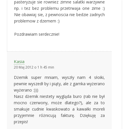
pasteryzuje sie rowniez zimne salatki warzywne
np. i tez bez problemu przetrwaja one zime :)
Nie obawiaj sie, z pewnoscia nie bedzie zadnych
problemow z dzemem :)
Pozdrawiam serdecznie!
Kasia
20 Maj 2012 o 1 h 45 min
Dżemik super mniam, wyszły nam 4 słoiki,
pewnie wyszedł by i piąty, ale z garnka wyżerano
wyżerano :)))
Nasz dżemik niestety wygląda buro (rab nie był
mocno czerwony, może dlatego?), ale za to
smakuje cudnie kwaskowato a kawałki moreli
przyjemnie różnicują fakturę. Dziękuję za
przepis!