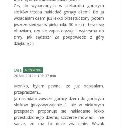
Czy do wyparzonych w piekarniku gorących
słoików trzeba nakładać gorący dżem? Bo ja
wkładałam dżem już lekko przestudzony (potem
jeszcze siedział w piekarniku 30 min.) i teraz się
obawiam, czy się zapasteryzuje i wytrzyma do
zimy. Jak sądzisz? Za podpowiedzi z góry
dziękuję :-)
Bea
Autor wpisu
20 Maj 2012 o 10 h 37 min
Moniko, bylam pewna, ze juz odpisalam,
przepraszam…
Ja nakladam zawsze goracy dzem do goracych
sloikow (przyzwyczajenie…), ale w niektorych
przepisach proponuje sie nakladanie lekko
przestudzonego dzemu; szczerze mowiac – nie
sadze, ze ma to duze znaczenie. Wszak