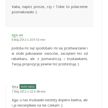
Kaba, napisz prosze, czy i Tobie to polaczenie
posmakowalo :)
aga-aa
6 Maj 2012 o 20 h 53 min
podoba mi się! spodobało mi się przetwarzanie i
w słoiki pakowanie owoców, zaczęłam też od
rabarbaru, ale z pomarańczą i truskawkami,
Twoją propozycję pewnie też przetestuję :)
Bea
Autor wpisu
7 Maj 2012 o 22 h 48 min
Aga, u nas truskawki niestety dopiero kwitna, ale
i ja niecierpliwie na nie czekam :)