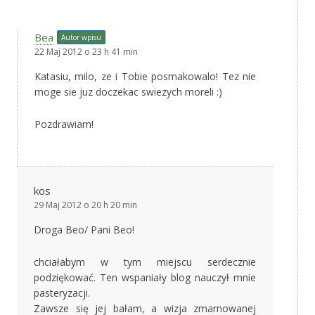
Bea
Autor wpisu
22 Maj 2012 o 23 h 41 min
Katasiu, milo, ze i Tobie posmakowalo! Tez nie
moge sie juz doczekac swiezych moreli :)
Pozdrawiam!
kos
29 Maj 2012 o 20 h 20 min
Droga Beo/ Pani Beo!
chciałabym w tym miejscu serdecznie
podziękować. Ten wspaniały blog nauczył mnie
pasteryzacji.
Zawsze się jej bałam, a wizja zmarnowanej