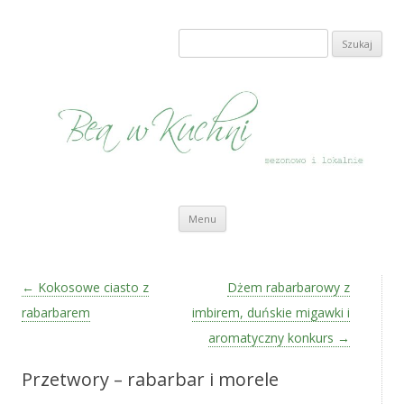
Bea w Kuchni
sezonowo i lokalnie
Szukaj:
Przeskocz do treści
Menu
Zobacz wpisy
←
Kokosowe ciasto z
Dżem rabarbarowy z
rabarbarem
imbirem, duńskie migawki i
aromatyczny konkurs
→
Przetwory – rabarbar i morele