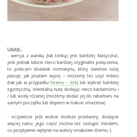
‚
Uwagi :
- wersja z wanilią (lub tonką) jest bardziej ‘klasyczna’,
jeśli jednak lubicie nieco bardziej oryginalne połączenia,
to polecam dodatek rozmarynu, który świetnie tutaj
pasuje; jak pisałam wyżej – możemy też użyć imbiru
(tak jak w przypadku
hiramu –
klik
) lub wybrać bardziej
egzotyczną, orientalną nutę dodając nieco kardamonu i
/ lub wody różanej (możemy dodać jej do rabarbaru na
samym początku lub dopiero w trakcie smażenia)
- oczywiście jeśli wolicie słodsze przetwory, dodajcie
więcej cukru; jego część można też zastąpić miodem,
co pozytywnie wpłynie na walory smakowe dżemu :)