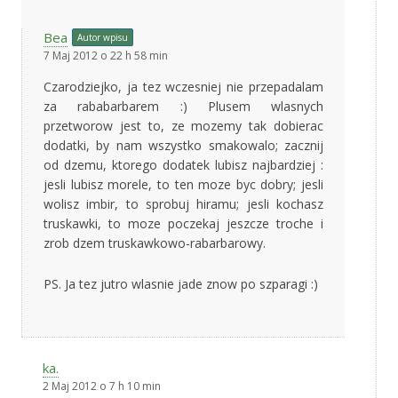
Bea
Autor wpisu
7 Maj 2012 o 22 h 58 min
Czarodziejko, ja tez wczesniej nie przepadalam
za rababarbarem :) Plusem wlasnych
przetworow jest to, ze mozemy tak dobierac
dodatki, by nam wszystko smakowalo; zacznij
od dzemu, ktorego dodatek lubisz najbardziej :
jesli lubisz morele, to ten moze byc dobry; jesli
wolisz imbir, to sprobuj hiramu; jesli kochasz
truskawki, to moze poczekaj jeszcze troche i
zrob dzem truskawkowo-rabarbarowy.
PS. Ja tez jutro wlasnie jade znow po szparagi :)
ka.
2 Maj 2012 o 7 h 10 min