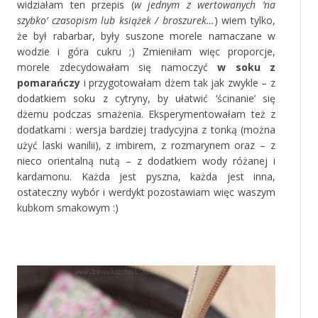
widziałam ten przepis (
w jednym z wertowanych ‘na
szybko’ czasopism lub książek / broszurek…
) wiem tylko,
że był rabarbar, były suszone morele namaczane w
wodzie i góra cukru ;) Zmieniłam więc proporcje,
morele zdecydowałam się namoczyć
w soku z
pomarańczy
i przygotowałam dżem tak jak zwykle – z
dodatkiem soku z cytryny, by ułatwić ‘ścinanie’ się
dżemu podczas smażenia. Eksperymentowałam też z
dodatkami : wersja bardziej tradycyjna z tonką (można
użyć laski wanilii), z imbirem, z rozmarynem oraz – z
nieco orientalną nutą – z dodatkiem wody różanej i
kardamonu. Każda jest pyszna, każda jest inna,
ostateczny wybór i werdykt pozostawiam więc waszym
kubkom smakowym :)
‚