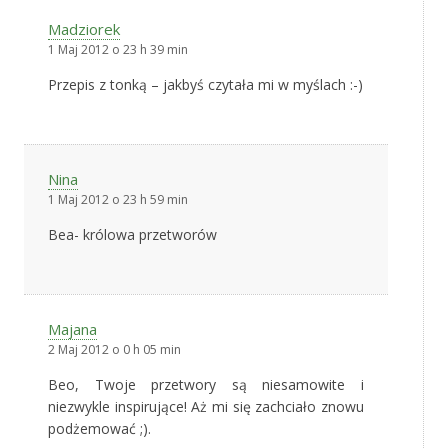
Madziorek
1 Maj 2012 o 23 h 39 min
Przepis z tonką – jakbyś czytała mi w myślach :-)
Nina
1 Maj 2012 o 23 h 59 min
Bea- królowa przetworów
Majana
2 Maj 2012 o 0 h 05 min
Beo, Twoje przetwory są niesamowite i
niezwykle inspirujące! Aż mi się zachciało znowu
podżemować ;).