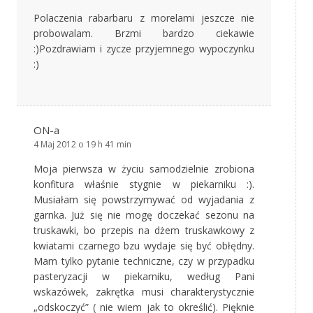
Polaczenia rabarbaru z morelami jeszcze nie
probowalam. Brzmi bardzo ciekawie
:)Pozdrawiam i zycze przyjemnego wypoczynku
:)
ON-a
4 Maj 2012 o 19 h 41 min
Moja pierwsza w życiu samodzielnie zrobiona
konfitura właśnie stygnie w piekarniku :).
Musiałam się powstrzymywać od wyjadania z
garnka. Już się nie mogę doczekać sezonu na
truskawki, bo przepis na dżem truskawkowy z
kwiatami czarnego bzu wydaje się być obłędny.
Mam tylko pytanie techniczne, czy w przypadku
pasteryzacji w piekarniku, według Pani
wskazówek, zakrętka musi charakterystycznie
„odskoczyć” ( nie wiem jak to określić). Pięknie