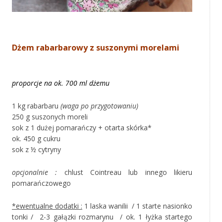
Dżem rabarbarowy z suszonymi morelami
proporcje na ok. 700 ml dżemu
1 kg rabarbaru
(waga po przygotowaniu)
250 g suszonych moreli
sok z 1 dużej pomarańczy + otarta skórka*
ok. 450 g cukru
sok z ½ cytryny
opcjonalnie :
chlust Cointreau lub innego likieru
pomarańczowego
*ewentualne dodatki :
1 laska wanilii / 1 starte nasionko
tonki / 2-3 gałązki rozmarynu / ok. 1 łyżka startego