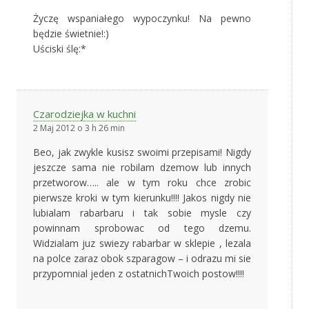
Życzę wspaniałego wypoczynku! Na pewno
będzie świetnie!:)
Uściski ślę:*
Czarodziejka w kuchni
2 Maj 2012 o 3 h 26 min
Beo, jak zwykle kusisz swoimi przepisami! Nigdy
jeszcze sama nie robilam dzemow lub innych
przetworow….. ale w tym roku chce zrobic
pierwsze kroki w tym kierunku!!!! Jakos nigdy nie
lubialam rabarbaru i tak sobie mysle czy
powinnam sprobowac od tego dzemu.
Widzialam juz swiezy rabarbar w sklepie , lezala
na polce zaraz obok szparagow – i odrazu mi sie
przypomnial jeden z ostatnichTwoich postow!!!!