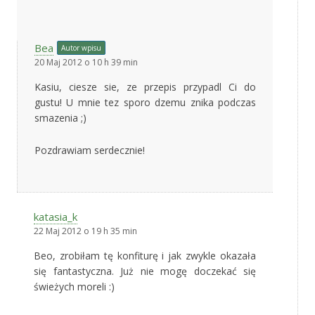
Bea
Autor wpisu
20 Maj 2012 o 10 h 39 min
Kasiu, ciesze sie, ze przepis przypadl Ci do
gustu! U mnie tez sporo dzemu znika podczas
smazenia ;)
Pozdrawiam serdecznie!
katasia_k
22 Maj 2012 o 19 h 35 min
Beo, zrobiłam tę konfiturę i jak zwykle okazała
się fantastyczna. Już nie mogę doczekać się
świeżych moreli :)