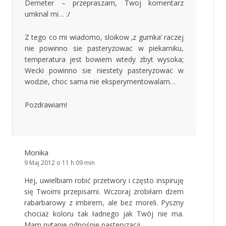
Demeter – przepraszam, Twoj komentarz
umknal mi… :/
Z tego co mi wiadomo, sloikow ‚z gumka’ raczej
nie powinno sie pasteryzowac w piekarniku,
temperatura jest bowiem wtedy zbyt wysoka;
Wecki powinno sie niestety pasteryzowac w
wodzie, choc sama nie eksperymentowalam…
Pozdrawiam!
Monika
9 Maj 2012 o 11 h 09 min
Hej, uwielbiam robić przetwory i często inspiruję
się Twoimi przepisami. Wczoraj zrobiłam dżem
rabarbarowy z imbirem, ale bez moreli. Pyszny
chociaż koloru tak ładnego jak Twój nie ma.
Mam pytanie odnośnie pasteryzacji.