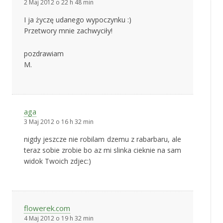
2 Maj 2012 o 22 h 48 min
I ja życzę udanego wypoczynku :)
Przetwory mnie zachwyciły!
pozdrawiam
M.
aga
3 Maj 2012 o 16 h 32 min
nigdy jeszcze nie robilam dzemu z rabarbaru, ale
teraz sobie zrobie bo az mi slinka cieknie na sam
widok Twoich zdjec:)
flowerek.com
4 Maj 2012 o 19 h 32 min