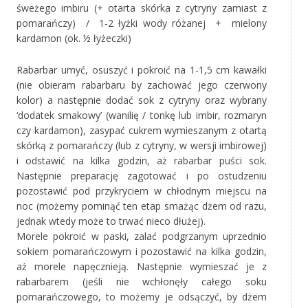
śweżego imbiru (+ otarta skórka z cytryny zamiast z
pomarańczy) / 1-2 łyżki wody różanej + mielony
kardamon (ok. ½ łyżeczki)
Rabarbar umyć, osuszyć i pokroić na 1-1,5 cm kawałki
(nie obieram rabarbaru by zachować jego czerwony
kolor) a następnie dodać sok z cytryny oraz wybrany
‘dodatek smakowy’ (wanilię / tonkę lub imbir, rozmaryn
czy kardamon), zasypać cukrem wymieszanym z otartą
skórką z pomarańczy (lub z cytryny, w wersji imbirowej)
i odstawić na kilka godzin, aż rabarbar puści sok.
Następnie preparację zagotować i po ostudzeniu
pozostawić pod przykryciem w chłodnym miejscu na
noc (możemy pominąć ten etap smażąc dżem od razu,
jednak wtedy może to trwać nieco dłużej).
Morele pokroić w paski, zalać podgrzanym uprzednio
sokiem pomarańczowym i pozostawić na kilka godzin,
aż morele napęcznieją. Następnie wymieszać je z
rabarbarem (jeśli nie wchłonęły całego soku
pomarańczowego, to możemy je odsączyć, by dżem