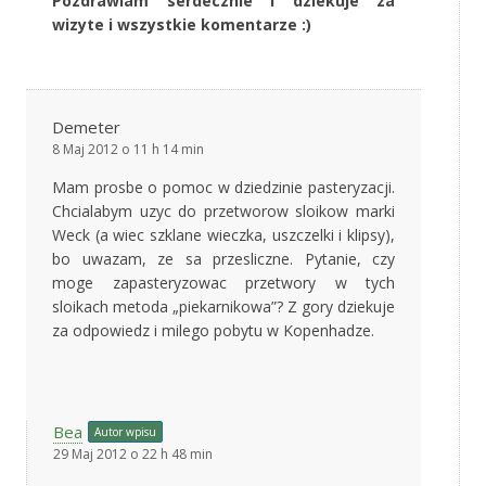
Pozdrawiam serdecznie i dziekuje za
wizyte i wszystkie komentarze :)
Demeter
8 Maj 2012 o 11 h 14 min
Mam prosbe o pomoc w dziedzinie pasteryzacji.
Chcialabym uzyc do przetworow sloikow marki
Weck (a wiec szklane wieczka, uszczelki i klipsy),
bo uwazam, ze sa przesliczne. Pytanie, czy
moge zapasteryzowac przetwory w tych
sloikach metoda „piekarnikowa”? Z gory dziekuje
za odpowiedz i milego pobytu w Kopenhadze.
Bea
Autor wpisu
29 Maj 2012 o 22 h 48 min