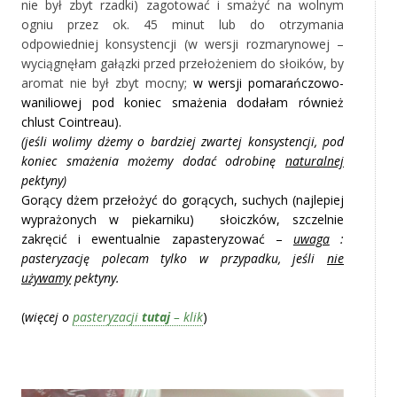
nie był zbyt rzadki) zagotować i smażyć na wolnym
ogniu przez ok. 45 minut lub do otrzymania
odpowiedniej konsystencji (w wersji rozmarynowej –
wyciągnęłam gałązki przed przełożeniem do słoików, by
aromat nie był zbyt mocny;
w wersji pomarańczowo-
waniliowej
pod koniec smażenia dodałam również
chlust Cointreau).
(jeśli wolimy dżemy o bardziej zwartej konsystencji, pod
koniec smażenia możemy dodać odrobinę
naturalnej
pektyny)
Gorący dżem przełożyć do gorących, suchych (najlepiej
wyprażonych w piekarniku) słoiczków, szczelnie
zakręcić i ewentualnie zapasteryzować –
uwaga
:
pasteryzację polecam tylko w przypadku, jeśli
nie
używamy
pektyny.
(
więcej o
pasteryzacji
tutaj
– klik
)
‚