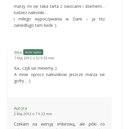
marzy mi sie taka tarta z owocami i dzemem…
tudziez nalesniki…
i milego wypoczywania w Danii – ja tez
zaniedlugo tam bede :)
Bea
Autor wpisu
7 Maj 2012 o 22 h 55 min
Ka., czyli sie miniemy ;)
A mnie oprocz nalesnikow jeszcze marza sie
gofry… :)
Aurora
2 Maj 2012 o 7 h 22 min
Czekam na wersję imbirową, ale póki co