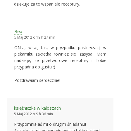
dziękuje za te wspaniałe receptury.
Bea
5 Maj 2012 o 19 h 27 min
ON-a, witaj; tak, w pryzpadku pasteryzacji w
piekarniku zakretka rowniez sie ´zasysa´. Mam
nadzieje, ze przetworowe receptury i Tobie
przypadna do gustu :)
Pozdrawiam serdecznie!
księżniczka w kaloszach
5 Maj 2012 o 9 h 36 min
Przypomniałaś mi o drugim śniadaniu!
Aczkolwiek na pewno nie będzie takie pyszne!