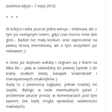
(ostatnia edycja – 7 maja 2012)
* * *
W kolejce czeka jeszcze jedna wersja – imbirowa, ale o
tym już następnym razem, gdyż czas mocno mnie dziś
goni… Będzie też mały konkurs oraz zaproszenie na
pewną stronę internetową, ale o tym wszystkim już
niebawem ;)
A teraz już dopinam walizkę i żegnam się z Wami na
kilka dni – jadę w odwiedziny do pewnej Syrenki ;) do
krainy słodkich śledzi, kanapek ‘smørrebrød’ i
marcepanowych smakołyków :)
Będę tu z pewnością zaglądać, jednak rzadziej niż
zwykle, dlatego w razie ewentualnych pytań /
problemów piszcie proszę w komentarzach pod tym
wpisem (nie będę mogła sprawdzać wiadomości
mailowych).