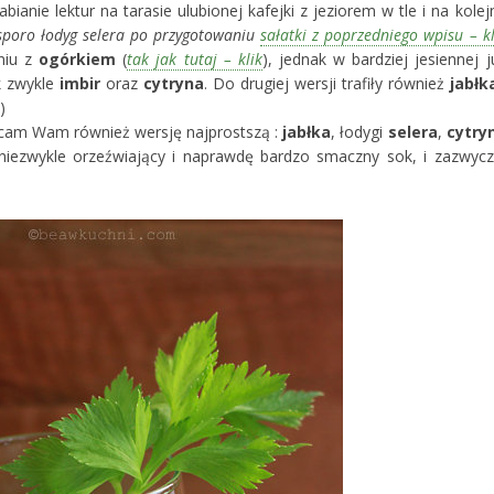
bianie lektur na tarasie ulubionej kafejki z jeziorem w tle i na kolej
m sporo łodyg selera po przygotowaniu
sałatki z poprzedniego wpisu – kl
niu z
ogórkiem
(
tak jak tutaj – klik
), jednak w bardziej jesiennej j
ak zwykle
imbir
oraz
cytryna
. Do drugiej wersji trafiły również
jabłk
)
olecam Wam również wersję najprostszą :
jabłka
, łodygi
selera
,
cytry
 niezwykle orzeźwiający i naprawdę bardzo smaczny sok, i zazwycz