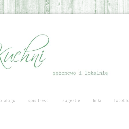
Przeskocz do treści
o blogu
spis treści
sugestie
linki
fotobl