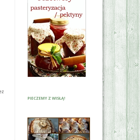
ez
PIECZEMY Z WISŁĄ!