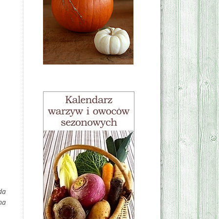
da
na