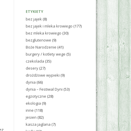
ETYKIETY
bez jajek
(8)
bez jajek i mleka krowiego
(177)
bez mleka krowiego
(30)
bezglutenowe
(9)
Boże Narodzenie
(41)
burgery / kotlety wege
(5)
czekolada
(35)
desery
(27)
drożdżowe wypieki
(9)
dynia
(66)
dynia – Festiwal Dyni
(53)
egzotyczne
(28)
ekologia
(9)
inne
(118)
jesien
(82)
kasza jaglana
(7)
ez