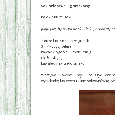
Sok selerowo – gruszkowy
na ok. 500 ml soku
(najlepiej, by wszystkie składniki pochodziły 
2 duże lub 3 mniejsze gruszki
3 – 4 łodygi selera
kawałek ogórka (u mnie 200 g)
ok. ¼ cytryny
kawałek imbiru (do smaku)
Warzywa / owoce umyć i osuszyć, ewentua
wyciskarkę lub ewentualnie sokowirówkę. S