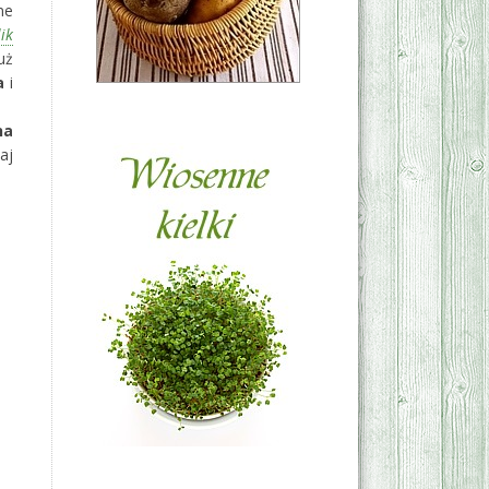
ne
ik
uż
a
i
na
aj