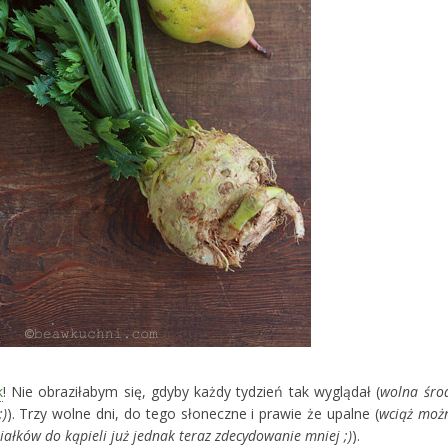
k
! Nie obraziłabym się, gdyby każdy tydzień tak wyglądał (
wolna śro
;)
). Trzy wolne dni, do tego słoneczne i prawie że upalne (
wciąż moż
ałków do kąpieli już jednak teraz zdecydowanie mniej ;)
).