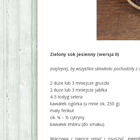
Zielony sok jesienny (wersja II)
(najlepiej, by wszystkie składniki pochodziły 
2 duże lub 3 mniejsze gruszki
2 duże lub 3 mniejsze jabłka
4-5 łodyg selera
kawałek ogórka (u mnie ok. 250 g)
mały fenkuł
ok. ¼ – ½ cytryny
kawałek imbiru (do smaku)
Warzywa / owoce umyć i osuszyć, ewentua