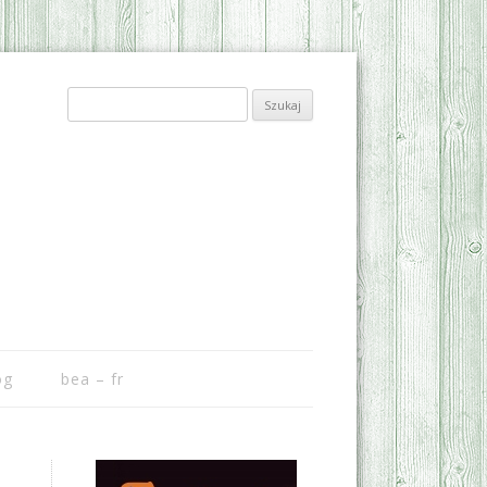
Szukaj:
og
bea – fr