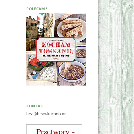
POLECAM !
KONTAKT
bea@beawkuchni.com