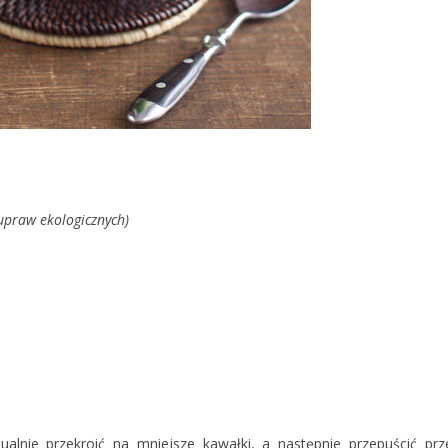
z upraw ekologicznych)
lnie przekroić na mniejsze kawałki, a następnie przepuścić prz