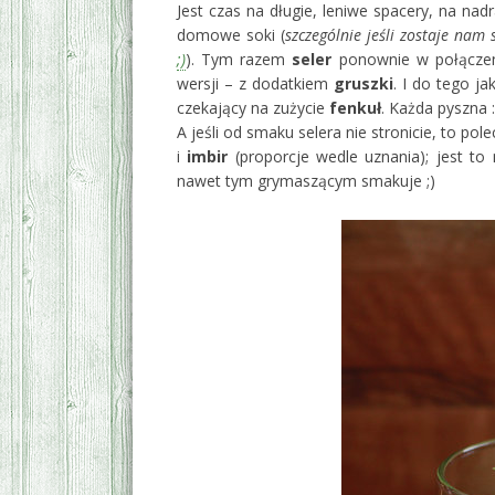
Jest czas na długie, leniwe spacery, na nadra
domowe soki (
szczególnie jeśli zostaje na
;)
). Tym razem
seler
ponownie w połącze
wersji – z dodatkiem
gruszki
. I do tego j
czekający na zużycie
fenkuł
. Każda pyszna :
A jeśli od smaku selera nie stronicie, to p
i
imbir
(proporcje wedle uznania); jest to
nawet tym grymaszącym smakuje ;)