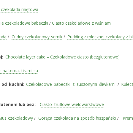
czekolada miętowa
nie czekoladowe babeczki
/
Ciasto czekoladowe z wiśniami
ladą
/
Cudny czekoladowy sernik
/
Pudding z mlecznej czekolady z bi
j
:
Chocolate layer cake – Czekoladowe ciasto (bezglutenowe)
e na temat tirami su
 od kuchni
:
Czekoladowe babeczki z suszonymi śliwkami
/
Kulecz
 glutenem lub bez
:
Ciasto truflowe wielowarstwowe
Mus czekoladowy
/
Gorąca czekolada na sposób hiszpański
/
Krem