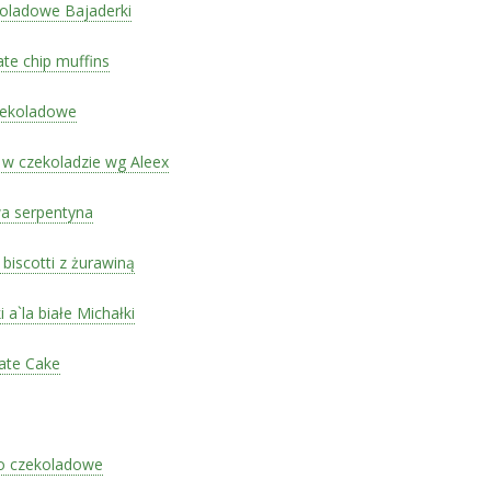
oladowe Bajaderki
te chip muffins
zekoladowe
i w czekoladzie wg Aleex
a serpentyna
biscotti z żurawiną
i a`la białe Michałki
ate Cake
o czekoladowe