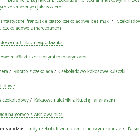
wym ze smażonym jabłuszkiem
antastyczne francuskie ciasto czekoladowe bez mąki
/
Czekolado
a czekoladowe z marcepanem
dowe muffinki z niespodzianką
dowe muffinki z korzennymi mandarynkami
hera
/
Risotto z czekolada
/
Czekoladowo-kokosowe kuleczki
oladowe
 czekoladowy
/
Kakaowe naleśniki z Nutellą i ananasem
ada na gorąco z wiśniową nutą
ym spodzie
:
Lody czekoladowe na czekoladowym spodzie
/
Deser