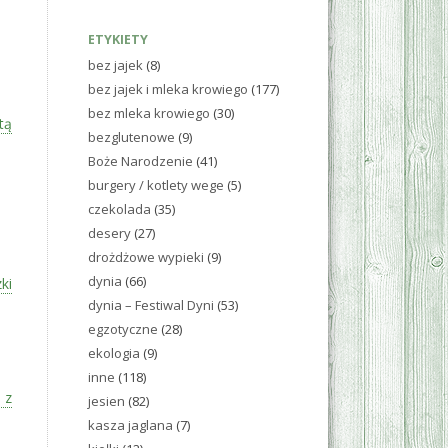
ETYKIETY
bez jajek
(8)
bez jajek i mleka krowiego
(177)
bez mleka krowiego
(30)
tą
bezglutenowe
(9)
Boże Narodzenie
(41)
burgery / kotlety wege
(5)
czekolada
(35)
desery
(27)
drożdżowe wypieki
(9)
dynia
(66)
ki
dynia – Festiwal Dyni
(53)
egzotyczne
(28)
ekologia
(9)
inne
(118)
 z
jesien
(82)
kasza jaglana
(7)