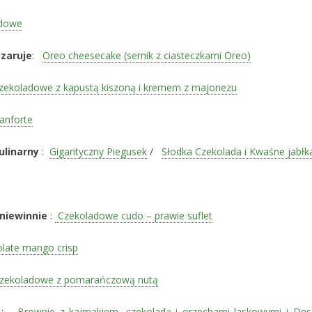
adowe
zaruje
:
Oreo cheesecake (sernik z ciasteczkami Oreo)
czekoladowe z kapustą kiszoną i kremem z majonezu
anforte
ulinarny
:
Gigantyczny Piegusek
/
Słodka Czekolada i Kwaśne jabłk
 niewinnie
:
Czekoladowe cudo – prawie suflet
late mango crisp
czekoladowe z pomarańczową nutą
 :
Brownie z kajmakiem, czekoladą i orzechami laskowymi i Des