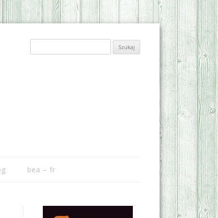
Szukaj:
og
bea – fr