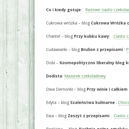
Co i kiedy gotuje
:
Razowe ciasto czekol
Cukrowa wróżka – blog
Cukrowa Wróżka c
Chantel – blog
Przy kubku kawy
:
Ciasto 
Cudawianki – blog
Brulion z przepisami
:
P
Dobi –
Kosmopolityczno liberalny blog k
Dodista
:
Mazurek czekoladowy
Dwa Demonki – blog
Przy winie i całkiem
Edyta – blog
Szaleństwa kulinarne
:
Choco
Ewa – blog
Zeszyt z przepisami
:
Ciasto 
Ewelajna – blog
Kuchnia pełna smakó
w