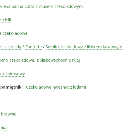
kowa panna cotta z musem czekoladowym
chilli
le czekoladowe
z czekoladą
/
Panforte
/
Sernik czekoladowy z likierem kawowym
cno czekoladowe, z bliskowschodnią nutą
owo-kokosowy
 pamiętnik
:
Czekoladowe naleśniki z lodami
 brownie
ladą