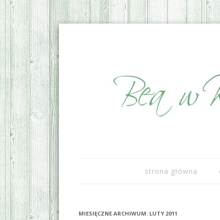
sezonowo i lokalnie
Bea w Kuchni
strona główna
MIESIĘCZNE ARCHIWUM:
LUTY 2011