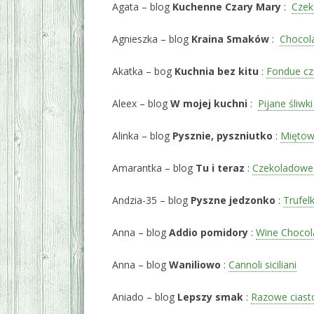
Agata – blog
Kuchenne Czary Mary
:
Czek
Agnieszka – blog
Kraina Smaków
:
Chocola
Akatka – bog
Kuchnia bez kitu
:
Fondue c
Aleex – blog
W mojej kuchni
:
Pijane śliwk
Alinka – blog
Pysznie, pyszniutko
:
Miętow
Amarantka – blog
Tu i teraz
:
Czekoladowe 
Andzia-35 – blog
Pyszne jedzonko
:
Trufelk
Anna – blog
Addio pomidory
:
Wine Chocol
Anna – blog
Waniliowo
:
Cannoli siciliani
Aniado – blog
Lepszy smak
:
Razowe ciast