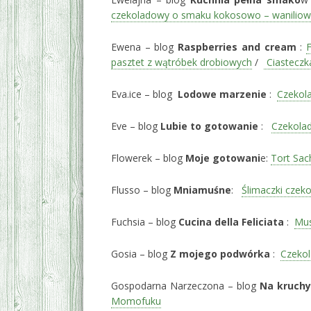
czekoladowy o smaku kokosowo – wanilio
Ewena – blog
Raspberries and cream
:
F
pasztet z wątróbek drobiowych
/
Ciasteczk
Eva.ice – blog
Lodowe marzenie
:
Czekola
Eve – blog
Lubie to gotowanie
:
Czekola
Flowerek – blog
Moje gotowani
e:
Tort Sac
Flusso – blog
Mniamuśne
:
Ślimaczki czek
Fuchsia – blog
Cucina della Feliciata
:
Mus
Gosia – blog
Z mojego podwórka
:
Czekol
Gospodarna Narzeczona – blog
Na kruch
Momofuku