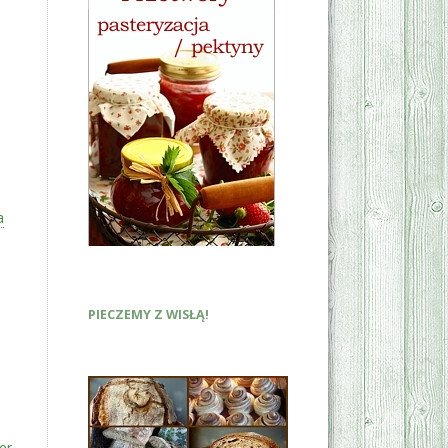
a
PIECZEMY Z WISŁĄ!
er