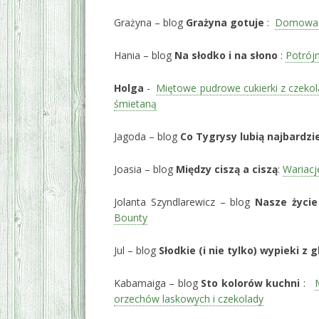
Grażyna – blog
Grażyna gotuje
:
Domowa 
Hania – blog
Na słodko i na słono
:
Potrój
Holga
-
Miętowe pudrowe cukierki z czeko
śmietaną
Jagoda – blog
Co Tygrysy lubią najbardzie
Joasia – blog
Między ciszą a ciszą
:
Wariacj
Jolanta Szyndlarewicz – blog
Nasze życie
Bounty
Jul – blog
Słodkie (i nie tylko) wypieki z
Kabamaiga – blog
Sto kolorów kuchni
:
orzechów laskowych i czekolady