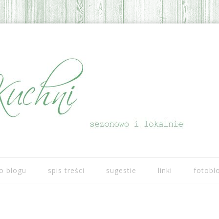
Przeskocz do treści
o blogu
spis treści
sugestie
linki
fotobl