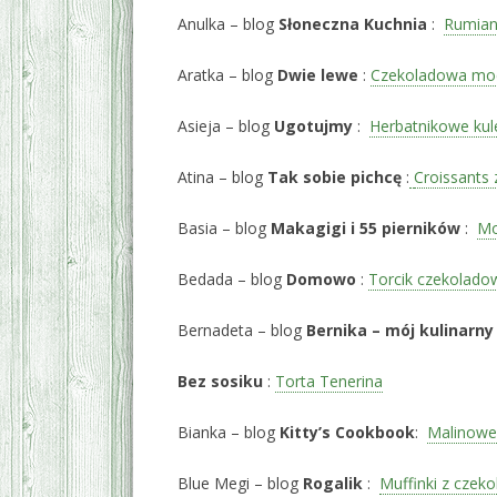
Anulka – blog
Słoneczna Kuchnia
:
Rumian
Aratka – blog
Dwie lewe
:
Czekoladowa moc 
Asieja – blog
Ugotujmy
:
Herbatnikowe ku
Atina – blog
Tak sobie pichcę
:
Croissants 
Basia – blog
Makagigi i 55 pierników
:
Mo
Bedada – blog
Domowo
:
Torcik czekolad
Bernadeta – blog
Bernika – mój kulinarny
Bez sosiku
:
Torta Tenerina
Bianka – blog
Kitty’s Cookbook
:
Malinowe
Blue Megi – blog
Rogalik
:
Muffinki z czeko