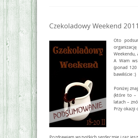
Czekoladowy Weekend 201
Oto podsu
organizacj
Weekendu, 
A Wam wszy
(ponad 120 
bawiliście :)
Poniżej zna
(które to –
latach – zn
Przy okazj
Pozdrawiam wszystkich serdecznie i raz jes