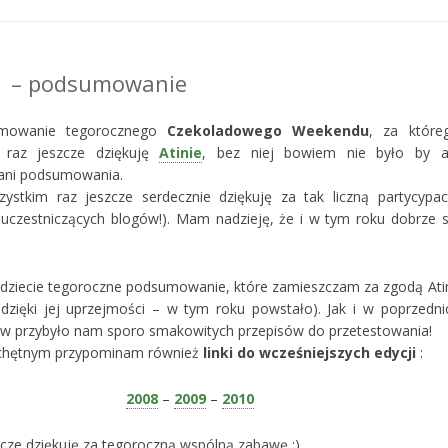
1 – podsumowanie
mowanie tegorocznego
Czekoladowego Weekendu
, za które
ę raz jeszcze dziękuję
Atinie
, bez niej bowiem nie było by a
ani podsumowania.
stkim raz jeszcze serdecznie dziękuję za tak liczną partycypac
uczestniczących blogów!). Mam nadzieję, że i w tym roku dobrze s
jdziecie tegoroczne podsumowanie, które zamieszczam za zgodą Ati
 dzięki jej uprzejmości – w tym roku powstało). Jak i w poprzedni
ów przybyło nam sporo smakowitych przepisów do przetestowania!
i chętnym przypominam również
linki do wcześniejszych edycji
:
2008
–
2009
–
2010
zcze dziękuję za tegoroczną wspólną zabawę :)