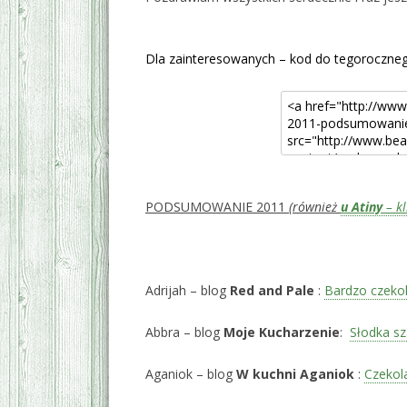
*
Dla zainteresowanych – kod do tegoroczne
PODSUMOWANIE 2011
(również
u Atiny
– kl
*
Adrijah – blog
Red and Pale
:
Bardzo czeko
Abbra – blog
Moje Kucharzenie
:
Słodka s
Aganiok – blog
W kuchni Aganiok
:
Czekola