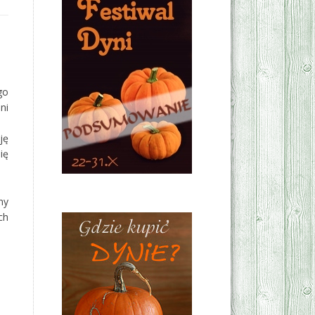
go
ni
ję
ię
ny
ch