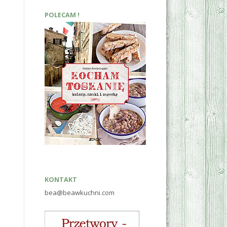
POLECAM !
KONTAKT
bea@beawkuchni.com