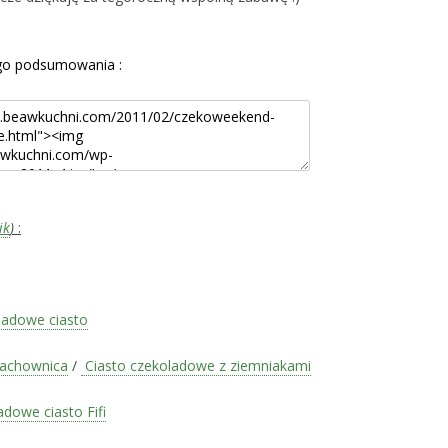
go podsumowania :
ik
)
:
ladowe ciasto
zachownica
/
Ciasto czekoladowe z ziemniakami
dowe ciasto Fifi