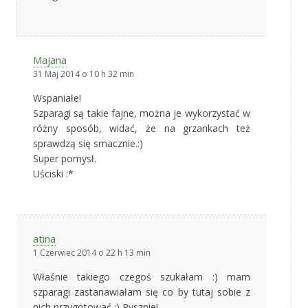
Majana
31 Maj 2014 o 10 h 32 min
Wspaniałe!
Szparagi są takie fajne, można je wykorzystać w
różny sposób, widać, że na grzankach też
sprawdzą się smacznie.:)
Super pomysł.
Uściski :*
atina
1 Czerwiec 2014 o 22 h 13 min
Właśnie takiego czegoś szukałam :) mam
szparagi zastanawiałam się co by tutaj sobie z
nich przygotować :) Pysznie!