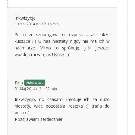
Inkwizycja
30 Maj 2014 o 17 h 16 min
Pesto ze szparagów to rozpusta… ale jakże
kusząca ;-) U nas niestety nigdy nie ma ich w
nadmiarze. Mimo to spróbuję, jeśli jeszcze
wpadną mi w ręce. Uściski ;)
Bea
Autor wpisu
31 Maj 2014 o 7 h 32 min
Inkwizycjo, no czasami ugotuje ich za duzo
niestety, wiec pozostala ‚resztka’ ;) trafia do
pesto :)
Pozdrawiam serdecznie!