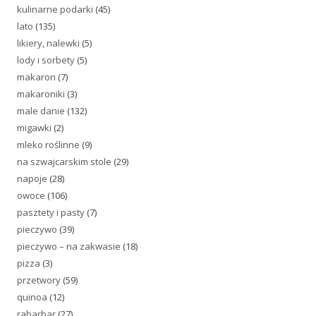
kulinarne podarki
(45)
lato
(135)
likiery, nalewki
(5)
lody i sorbety
(5)
makaron
(7)
makaroniki
(3)
male danie
(132)
migawki
(2)
mleko roślinne
(9)
na szwajcarskim stole
(29)
napoje
(28)
owoce
(106)
pasztety i pasty
(7)
pieczywo
(39)
pieczywo – na zakwasie
(18)
pizza
(3)
przetwory
(59)
quinoa
(12)
rabarbar
(27)