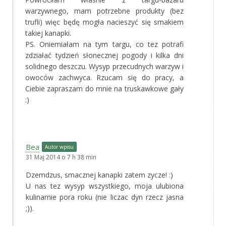
warzywnego, mam potrzebne produkty (bez
trufli) więc będę mogła nacieszyć się smakiem
takiej kanapki.
PS. Oniemiałam na tym targu, co tez potrafi
zdziałać tydzień słonecznej pogody i kilka dni
solidnego deszczu. Wysyp przecudnych warzyw i
owoców zachwyca. Rzucam się do pracy, a
Ciebie zapraszam do mnie na truskawkowe gały
:)
Bea
Autor wpisu
31 Maj 2014 o 7 h 38 min
Dzemdzus, smacznej kanapki zatem zycze! :)
U nas tez wysyp wszystkiego, moja ulubiona
kulinarnie pora roku (nie liczac dyn rzecz jasna
;)).