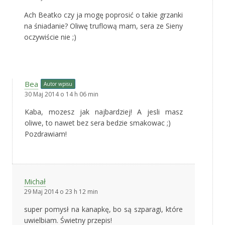
Ach Beatko czy ja mogę poprosić o takie grzanki
na śniadanie? Oliwę truflową mam, sera ze Sieny
oczywiście nie ;)
Bea
Autor wpisu
30 Maj 2014 o 14 h 06 min
Kaba, mozesz jak najbardziej! A jesli masz
oliwe, to nawet bez sera bedzie smakowac ;)
Pozdrawiam!
Michał
29 Maj 2014 o 23 h 12 min
super pomysł na kanapkę, bo są szparagi, które
uwielbiam. Świetny przepis!