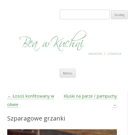
Bea w Kuchni
sezonowo i lokalnie
Szukaj:
Przeskocz do treści
Menu
Zobacz wpisy
←
Łosoś konfitowany w
Kluski na parze / pampuchy
oliwie
→
Szparagowe grzanki