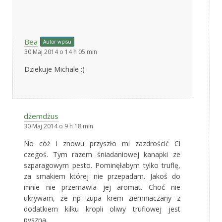
Bea
Autor wpisu
30 Maj 2014 o 14 h 05 min
Dziekuje Michale :)
dżemdżus
30 Maj 2014 o 9 h 18 min
No cóż i znowu przyszło mi zazdrościć Ci
czegoś. Tym razem śniadaniowej kanapki ze
szparagowym pesto. Pominęłabym tylko truflę,
za smakiem której nie przepadam. Jakoś do
mnie nie przemawia jej aromat. Choć nie
ukrywam, że np zupa krem ziemniaczany z
dodatkiem kilku kropli oliwy truflowej jest
pyszna.