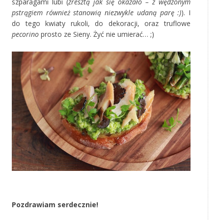
szparagami lubi (
zresztą jak się okazało – z wędzonym
pstrągiem również stanowią niezwykle udaną parę :)
). I
do tego kwiaty rukoli, do dekoracji, oraz truflowe
pecorino
prosto ze Sieny. Żyć nie umierać… ;)
‚
Pozdrawiam serdecznie!