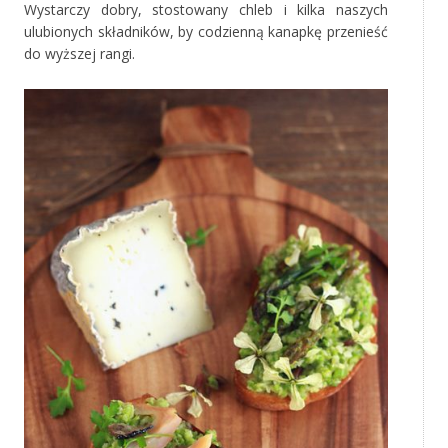
Wystarczy dobry, stostowany chleb i kilka naszych
ulubionych składników, by codzienną kanapkę przenieść
do wyższej rangi.