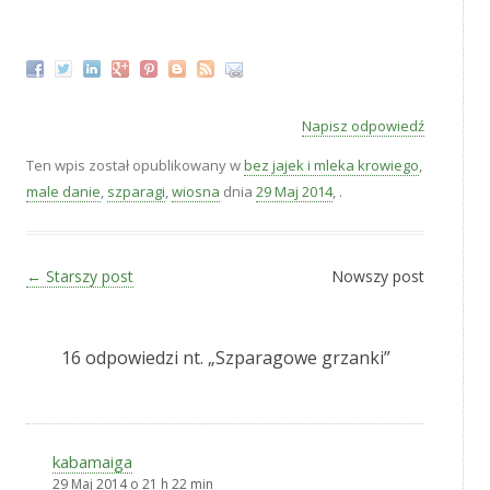
‚
Napisz odpowiedź
Ten wpis został opublikowany w
bez jajek i mleka krowiego
,
male danie
,
szparagi
,
wiosna
dnia
29 Maj 2014
,
.
Zobacz wpisy
←
Starszy post
Nowszy post
16 odpowiedzi nt. „
Szparagowe grzanki
”
kabamaiga
29 Maj 2014 o 21 h 22 min