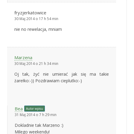
fryzjerkatowice
30 Maj 2014 o 17 h 54 min
nie no rewelacja, mniam
Marzena
30 Maj 2014 o 21 h 34 min
Oj tak, żyć nie umierać jak się ma takie
żarełko:-)) Pozdrawiam cieplutko:-)
Bea
Autor wpisu
31 Maj 2014 o 7 h 29 min
Dokladnie tak Marzeno :)
Milego weekendu!