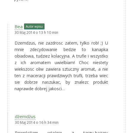
Bea
Autor wpisu
30 Maj 2014 o 13 h 10 min
Dzemdzus, nie zazdrosc zatem, tylko rob! ;) U
mnie zdecydowanie bedzie to kanapka
obiadowa, tudziez kolacyjna. A trufle i wszystko
z ich aromatem uwielbiam! Choc niestety
wiekszosc oliw zawiera sztuczny aromat, a nie
ten z maceracji prawdziwych trufli, trzeba wiec
sie dobrze naszukac, by znalezc produkt
naprawde dobrej jakosci…
dżemdżus
30 Maj 2014 o 16 h 34 min
Powróciłam właśnie z targu-bazaru