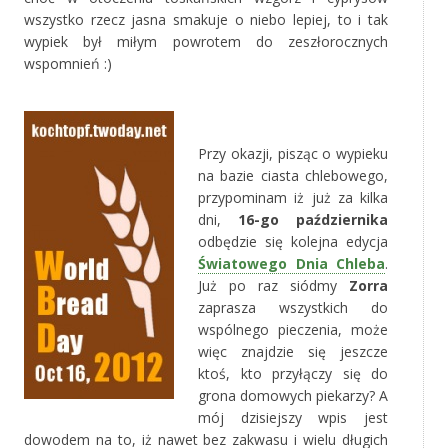
wszystko rzecz jasna smakuje o niebo lepiej, to i tak
wypiek był miłym powrotem do zeszłorocznych
wspomnień :)
‚
Przy okazji, pisząc o wypieku
na bazie ciasta chlebowego,
przypominam iż już za kilka
dni,
16-go października
odbędzie się kolejna edycja
Światowego Dnia Chleba
.
Już po raz siódmy
Zorra
zaprasza wszystkich do
wspólnego pieczenia, może
więc znajdzie się jeszcze
ktoś, kto przyłączy się do
grona domowych piekarzy? A
mój dzisiejszy wpis jest
dowodem na to, iż nawet bez zakwasu i wielu długich