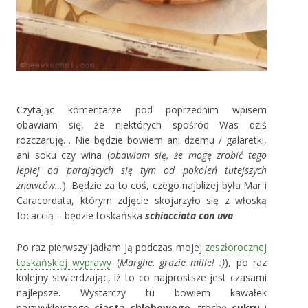
‚
Czytając komentarze pod poprzednim wpisem
obawiam się, że niektórych spośród Was dziś
rozczaruję… Nie będzie bowiem ani dżemu / galaretki,
ani soku czy wina (
obawiam się, że mogę zrobić tego
lepiej od parających się tym od pokoleń tutejszych
znawców…
). Będzie za to coś, czego najbliżej była Mar i
Caracordata, którym zdjęcie skojarzyło się z włoską
focaccią – będzie toskańska
schiacciata con uva
.
Po raz pierwszy jadłam ją podczas mojej
zeszłorocznej
toskańskiej wyprawy
(
Marghe, grazie mille! :)
), po raz
kolejny stwierdzając, iż to co najprostsze jest czasami
najlepsze. Wystarczy tu bowiem kawałek
najzwyklejszego
ciasta chlebowego
, trochę
cukru
i