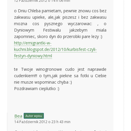
12 Październik 2012 o 14 h 06 min
o Dniu Chleba pamietam, pewnie znowu cos bez
zakwasu upieke, ale,jak piszesz i bez zakwasu
mozna cos pysznego wyczarowac: , o
Dyniowym Festiwalu jakzebym miala
zapomniec, skoro dyn do przerobki pare lezy :)
http://emigrantki-w-
kuchni.blogspot.de/2012/10/kurbisfest-czyli-
festyn-dyniowy.html
te Twoje winogronowe cudo jest naprawde
cudenkiem!!! o tym,jak piekne sa fotki u Ciebie
nie musze wspominac chyba :)
Pozdrawiam cieplutko :)
Bea
Autor wpisu
14 Październik 2012 o 23 h 43 min