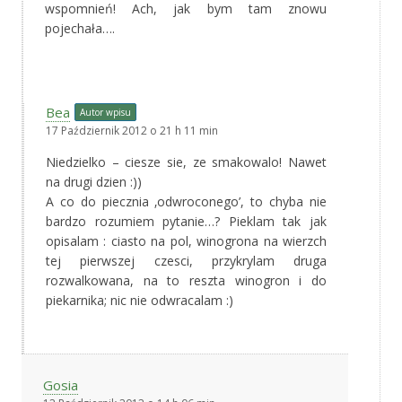
wspomnień! Ach, jak bym tam znowu
pojechała….
Bea
Autor wpisu
17 Październik 2012 o 21 h 11 min
Niedzielko – ciesze sie, ze smakowalo! Nawet
na drugi dzien :))
A co do piecznia ‚odwroconego’, to chyba nie
bardzo rozumiem pytanie…? Pieklam tak jak
opisalam : ciasto na pol, winogrona na wierzch
tej pierwszej czesci, przykrylam druga
rozwalkowana, na to reszta winogron i do
piekarnika; nic nie odwracalam :)
Gosia