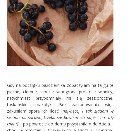
‚
Gdy na początku października zobaczyłam na targu te
piękne, ciemne, słodkie winogrona prosto z winnicy,
natychmiast przypomniały mi się zeszłoroczne,
toskańskie smakołyki. Bez zastanowienia więc
zakupiłam sporą ich ilość (
najwięcej i tak zjadam w
sezonie na surowo, trzeba się bowiem ich ‘najeść’ na cały
rok! ;)
) i po powrocie do domu przystąpiłam do dzieła. I
choć w otoczeniu toskańskich wzgórz i cyprysów