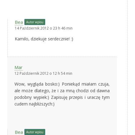
Bea
Autor wpisu
14 Październik 2012 o 23 h 46 min
Kamilo, dziekuje serdecznie! :)
Mar
12 Październik 2012 o 12 h 54 min
Wow, wygląda bosko:) Poniekąd miałam czuja,
ale może dlatego, że i za mną chodzi od dawna
podobny wypiek:) Zapisuję przepis i uraczę tym
cudem najbliższych:)
Bea
Autor wpisu