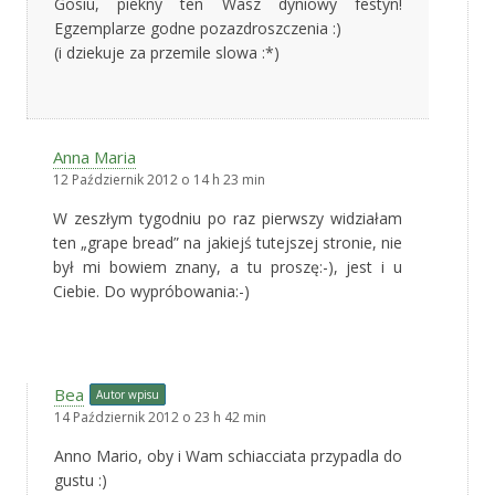
Gosiu, piekny ten Wasz dyniowy festyn!
Egzemplarze godne pozazdroszczenia :)
(i dziekuje za przemile slowa :*)
Anna Maria
12 Październik 2012 o 14 h 23 min
W zeszłym tygodniu po raz pierwszy widziałam
ten „grape bread” na jakiejś tutejszej stronie, nie
był mi bowiem znany, a tu proszę:-), jest i u
Ciebie. Do wypróbowania:-)
Bea
Autor wpisu
14 Październik 2012 o 23 h 42 min
Anno Mario, oby i Wam schiacciata przypadla do
gustu :)