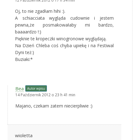
12 Październik 2012 o 17 h 34 min
Oj, to nie zgadłam hihi :).
A schiacciata wygląda cudownie i jestem
pewna,że posmakowałaby mi bardzo,
baaaardzo !:)
Pięknie te kropeczki winogronowe wyglądają.
Na Dzień Chleba coś chyba upiekę i na Festiwal
Dyni też:)
Buziaki:*
Bea
Autor wpisu
14 Październik 2012 o 23 h 41 min
Majano, czekam zatem niecierpliwie :)
wioletta