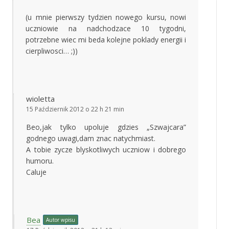
(u mnie pierwszy tydzien nowego kursu, nowi
uczniowie na nadchodzace 10 tygodni,
potrzebne wiec mi beda kolejne poklady energii i
cierpliwosci… ;))
wioletta
15 Październik 2012 o 22 h 21 min
Beo,jak tylko upoluje gdzies „Szwajcara”
godnego uwagi,dam znac natychmiast.
A tobie zycze blyskotliwych uczniow i dobrego
humoru.
Caluje
Bea
Autor wpisu