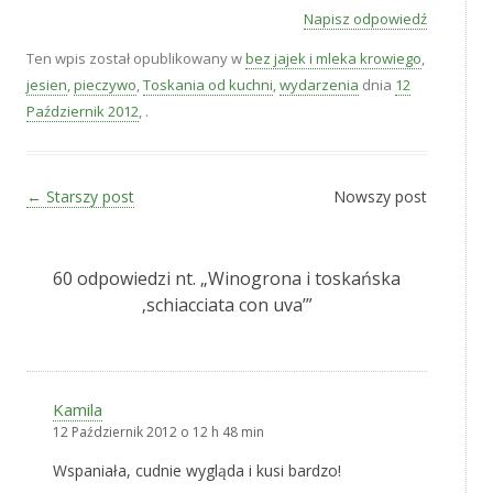
Napisz odpowiedź
Ten wpis został opublikowany w
bez jajek i mleka krowiego
,
jesien
,
pieczywo
,
Toskania od kuchni
,
wydarzenia
dnia
12
Październik 2012
,
.
Zobacz wpisy
←
Starszy post
Nowszy post
60 odpowiedzi nt. „
Winogrona i toskańska
‚schiacciata con uva’
”
Kamila
12 Październik 2012 o 12 h 48 min
Wspaniała, cudnie wygląda i kusi bardzo!