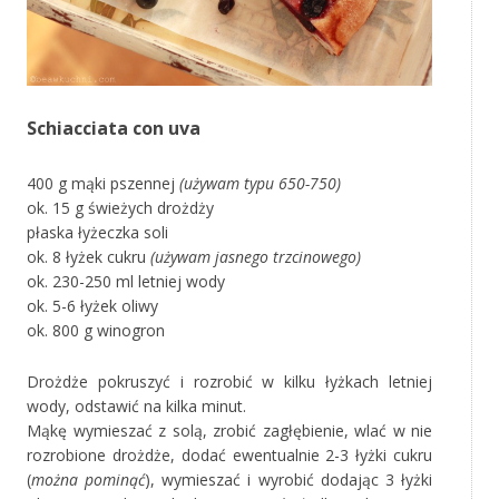
Schiacciata con uva
400 g mąki pszennej
(używam typu 650-750)
ok. 15 g świeżych drożdży
płaska łyżeczka soli
ok. 8 łyżek cukru
(używam jasnego trzcinowego)
ok. 230-250 ml letniej wody
ok. 5-6 łyżek oliwy
ok. 800 g winogron
Drożdże pokruszyć i rozrobić w kilku łyżkach letniej
wody, odstawić na kilka minut.
Mąkę wymieszać z solą, zrobić zagłębienie, wlać w nie
rozrobione drożdże, dodać ewentualnie 2-3 łyżki cukru
(
można pominąć
), wymieszać i wyrobić dodając 3 łyżki