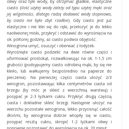
oliwy oraz tyle wody, by otrzymać gładkie, elastyczne
ciasto (
ilość użytej wody zależy od typu użytej mąki oraz
jej wilgotno
ści, dlatego radzę dodawać wody stopniowo,
by ciasto nie było zbyt rzadkie
). Gdy ciasto jest już
elastyczne i nie klei się do ręki, przełożyć je do lekko
naoliwionej miski, przykryć i odstawić do wyrośnięcia na
ok. półtorej godziny, aż ciasto podwoi objętość.
Winogrona umyć, osuszyć i oberwać z łodyżek.
Wyrośnięte ciasto podzielić na dwie równe części i
uformować prostokąt, rozwałkowując na ok. 1-1,5 cm
grubości (podsypujemy ciasto odrobiną mąki, by się nie
kleiło, lub wałkujemy bezpośrednio na papierze do
pieczenia). Na pierwszej części ciasta ułożyć 2/3
winogron, pozostawiając kilka centymetrów ciasta od
brzegu (by móc je skleić z wierzchnią warstwą) i
posypać je 2-3 łyżkami cukru. Przykryć drugą częścią
ciasta i dokładnie skleić brzegi. Następnie ułożyć na
wierzchu pozostałe winogrona, lekko przycisnąć całość
dłońmi, by winogrona dobrze wtopiły się w ciasto,
posypać resztą cukru, skropić 1-2 łyżkami oliwy i
ponownie pozostawić do wyrośnięcia na ok. 20 minut.