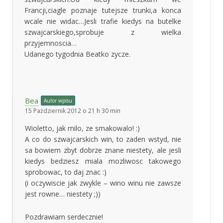
Francji,ciagle poznaje tutejsze trunki,a konca
wcale nie widac…Jesli trafie kiedys na butelke
szwajcarskiego,sprobuje z wielka
przyjemnoscia…
Udanego tygodnia Beatko zycze.
Bea
Autor wpisu
15 Październik 2012 o 21 h 30 min
Wioletto, jak milo, ze smakowalo! :)
A co do szwajcarskich win, to zaden wstyd, nie
sa bowiem zbyt dobrze znane niestety, ale jesli
kiedys bedziesz miala mozliwosc takowego
sprobowac, to daj znac :)
(i oczywiscie jak zwykle – wino winu nie zawsze
jest rowne… niestety ;))
Pozdrawiam serdecznie!