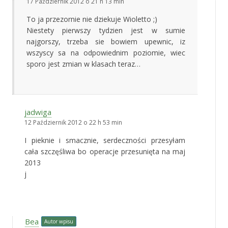
17 Październik 2012 o 21 h 13 min
To ja przezornie nie dziekuje Wioletto ;)
Niestety pierwszy tydzien jest w sumie
najgorszy, trzeba sie bowiem upewnic, iz
wszyscy sa na odpowiednim poziomie, wiec
sporo jest zmian w klasach teraz…
jadwiga
12 Październik 2012 o 22 h 53 min
I pieknie i smacznie, serdeczności przesyłam
cała szczęśliwa bo operacje przesunięta na maj
2013
j
Bea
Autor wpisu