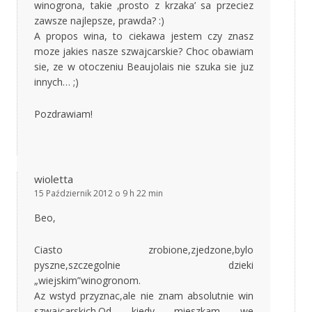
winogrona, takie ‚prosto z krzaka’ sa przeciez
zawsze najlepsze, prawda? :)
A propos wina, to ciekawa jestem czy znasz
moze jakies nasze szwajcarskie? Choc obawiam
sie, ze w otoczeniu Beaujolais nie szuka sie juz
innych… ;)
Pozdrawiam!
wioletta
15 Październik 2012 o 9 h 22 min
Beo,
Ciasto zrobione,zjedzone,bylo
pyszne,szczegolnie dzieki
„wiejskim”winogronom.
Az wstyd przyznac,ale nie znam absolutnie win
szwajcarskich.Od kiedy mieszkam we