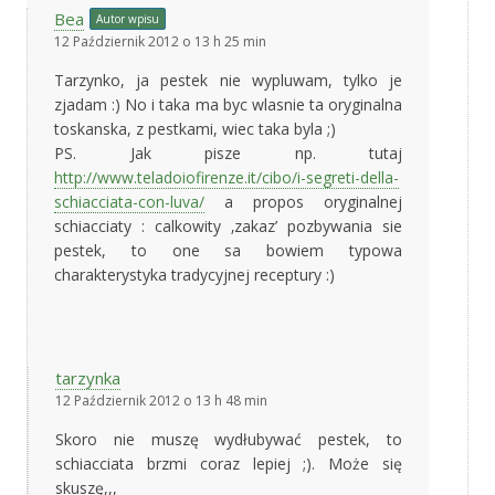
Bea
Autor wpisu
12 Październik 2012 o 13 h 25 min
Tarzynko, ja pestek nie wypluwam, tylko je
zjadam :) No i taka ma byc wlasnie ta oryginalna
toskanska, z pestkami, wiec taka byla ;)
PS. Jak pisze np. tutaj
http://www.teladoiofirenze.it/cibo/i-segreti-della-
schiacciata-con-luva/
a propos oryginalnej
schiacciaty : calkowity ‚zakaz’ pozbywania sie
pestek, to one sa bowiem typowa
charakterystyka tradycyjnej receptury :)
tarzynka
12 Październik 2012 o 13 h 48 min
Skoro nie muszę wydłubywać pestek, to
schiacciata brzmi coraz lepiej ;). Może się
skuszę,,,