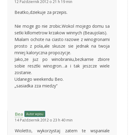
12 Październik 2012 o 21 h 19 min
Beatko,dziekuje za przepis.
Nie moge go nie zrobic.Wokol mojego domu sa
setki killometrow krzakow winnych (Beaujolais).
Mialam ochote na ciasto razowe z winogronami
prosto z pola,ale skusze sie jednak na twoja
mniej kaloryczna propozycje.
Jako,ze juz po winobraniiu,bezkarnie zbiore
sobie resztki winogron…a i tak jeszcze wiele
zostanie.
Udanego weekendu Beo.
„sasiadka zza miedzy”
Bea
Autor wpisu
14 Październik 2012 o 23 h 40 min
Wioletto, wykorzystaj zatem te wspaniale