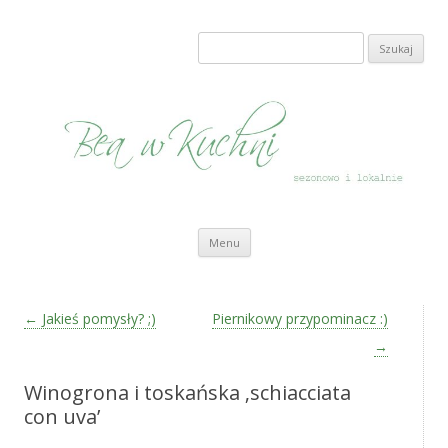
Bea w Kuchni
sezonowo i lokalnie
Szukaj:
Przeskocz do treści
Menu
Zobacz wpisy
←
Jakieś pomysły? ;)
Piernikowy przypominacz :)
→
Winogrona i toskańska ‚schiacciata
con uva’