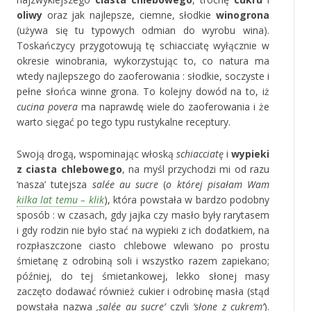
oliwy
oraz jak najlepsze, ciemne, słodkie
winogrona
(używa się tu typowych odmian do wyrobu wina).
Toskańczycy przygotowują tę schiacciatę wyłącznie w
okresie winobrania, wykorzystując to, co natura ma
wtedy najlepszego do zaoferowania : słodkie, soczyste i
pełne słońca winne grona. To kolejny dowód na to, iż
cucina povera
ma naprawdę wiele do zaoferowania i że
warto sięgać po tego typu rustykalne receptury.
Swoją drogą, wspominając włoską
schiacciatę
i
wypieki
z ciasta chlebowego
, na myśl przychodzi mi od razu
‘nasza’ tutejsza
salée au sucre
(
o której pisałam Wam
kilka lat temu – klik
), która powstała w bardzo podobny
sposób : w czasach, gdy jajka czy masło były rarytasem
i gdy rodzin nie było stać na wypieki z ich dodatkiem, na
rozpłaszczone ciasto chlebowe wlewano po prostu
śmietanę z odrobiną soli i wszystko razem zapiekano;
później, do tej śmietankowej, lekko słonej masy
zaczęto dodawać również cukier i odrobinę masła (stąd
powstała nazwa
‚salée au sucre’
czyli
‘słone z cukrem’
).