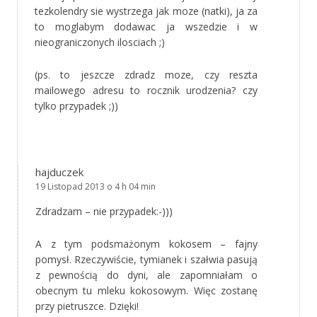
tezkolendry sie wystrzega jak moze (natki), ja za
to moglabym dodawac ja wszedzie i w
nieograniczonych ilosciach ;)
(ps. to jeszcze zdradz moze, czy reszta
mailowego adresu to rocznik urodzenia? czy
tylko przypadek ;))
hajduczek
19 Listopad 2013 o 4 h 04 min
Zdradzam – nie przypadek:-)))
A z tym podsmażonym kokosem – fajny
pomysł. Rzeczywiście, tymianek i szałwia pasują
z pewnością do dyni, ale zapomniałam o
obecnym tu mleku kokosowym. Więc zostanę
przy pietruszce. Dzięki!