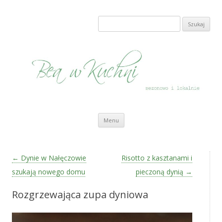
Bea w Kuchni
sezonowo i lokalnie
Szukaj:
Przeskocz do treści
Menu
Zobacz wpisy
←
Dynie w Nałęczowie
Risotto z kasztanami i
szukają nowego domu
pieczoną dynią
→
Rozgrzewająca zupa dyniowa