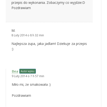
przepis do wykonania. Zobaczymy co wyjdzie:D
Pozdrawiam
M.
8 Luty 2014 o 8 h 32 min
Najlepsza zupa, jaka jadlam! Dziekuje za przepis
:)
Bea
Autor wpisu
9 Luty 2014 o 7 h 57 min
Miło mi, że smakowała :)
Pozdrawiam