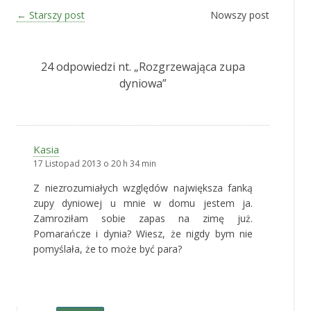
Zobacz wpisy
←
Starszy post
Nowszy post
24 odpowiedzi nt. „
Rozgrzewająca zupa
dyniowa
”
Kasia
17 Listopad 2013 o 20 h 34 min
Z niezrozumiałych względów największa fanką
zupy dyniowej u mnie w domu jestem ja.
Zamroziłam sobie zapas na zimę już.
Pomarańcze i dynia? Wiesz, że nigdy bym nie
pomyślała, że to może być para?