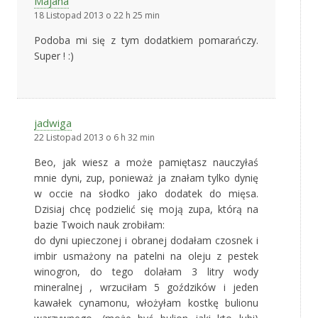
Majana
18 Listopad 2013 o 22 h 25 min
Podoba mi się z tym dodatkiem pomarańczy.
Super ! :)
jadwiga
22 Listopad 2013 o 6 h 32 min
Beo, jak wiesz a może pamiętasz nauczyłaś
mnie dyni, zup, ponieważ ja znałam tylko dynię
w occie na słodko jako dodatek do mięsa.
Dzisiaj chcę podzielić się moją zupa, którą na
bazie Twoich nauk zrobiłam:
do dyni upieczonej i obranej dodałam czosnek i
imbir usmażony na patelni na oleju z pestek
winogron, do tego dolałam 3 litry wody
mineralnej , wrzuciłam 5 goździków i jeden
kawałek cynamonu, włożyłam kostkę bulionu