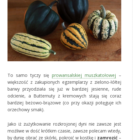
To samo tyczy się
prowansalskiej muszkatołowej
–
większość z zakupionych egzemplarzy z zielono-łółtej
barwy przyodziała się już w bardziej jesienne, rude
odcienie, a Butternuty z kremowych stają się coraz
bardziej beżowo-brązowe (co przy okazji potęguje ich
orzechowy smak).
Jako iż zużytkowanie rozkrojonej dyni nie zawsze jest
możliwe w dość krótkim czasie, zawsze polecam wtedy,
by dynię obrać ze skórki, pokroić w kostkę i
zamrozić
–