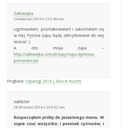
Zalewajka
24 Kwiecień 2014 o 12 h 08 min
Ugotowałam, posmakowałam i zakochałam się
w niej. Pyszna zupa, będę zdecydowanie do niej
wracać :)
A oto moja zupa –
http://zalewajka.com.pl/zupy/zupa-dyniowa-
pomarancza/
Pingback:
Szparagi 2014 | Bea w Kuchni
xaldster
28 Wrzesień 2014 o 20 h 52 min
Rozpocząłem próby do jesiennego menu. W
zupie czuć wszystko: i posmak cytrusów, i