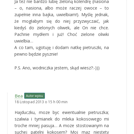
Ja też nie bardzo lubię zieloną kolendrę (nasiona
– o, nasiona, albo może raczej owoce – to
zupełnie inna bajka, uwielbiam!). Myślę jednak,
że mogłabym się do niej przyzwyczaić, jak
kiedyś do zielonych oliwek, ale On nie chce.
Pachnie mydłem i już! Choć zielone oliwki
uwielbia…
A co tam, ugotuję i dodam natkę pietruszki, na
pewno będzie pysznie!
P.S. Ano, wodniczka jestem, skąd wiesz?:-)))
Bea
Autor wpisu
18 Listopad 2013 o 15 h 00 min
Hajduczku, moze byc ewentualnie pietruszka;
szalwia i tymianek do mleka kokosowego mi
troche mniej pasuja… A moze stostowanym na
suchej patelni kokosem? Moj maz niestety