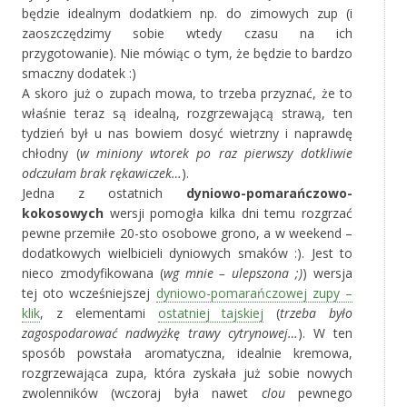
będzie idealnym dodatkiem np. do zimowych zup (i
zaoszczędzimy sobie wtedy czasu na ich
przygotowanie). Nie mówiąc o tym, że będzie to bardzo
smaczny dodatek :)
A skoro już o zupach mowa, to trzeba przyznać, że to
właśnie teraz są idealną, rozgrzewającą strawą, ten
tydzień był u nas bowiem dosyć wietrzny i naprawdę
chłodny (
w miniony wtorek po raz pierwszy dotkliwie
odczułam brak rękawiczek…
).
Jedna z ostatnich
dyniowo-pomarańczowo-
kokosowych
wersji pomogła kilka dni temu rozgrzać
pewne przemiłe 20-sto osobowe grono, a w weekend –
dodatkowych wielbicieli dyniowych smaków :). Jest to
nieco zmodyfikowana (
wg mnie – ulepszona ;)
) wersja
tej oto wcześniejszej
dyniowo-pomarańczowej zupy –
klik
, z elementami
ostatniej tajskiej
(
trzeba było
zagospodarować nadwyżkę trawy cytrynowej…
). W ten
sposób powstała aromatyczna, idealnie kremowa,
rozgrzewająca zupa, która zyskała już sobie nowych
zwolenników (wczoraj była nawet
clou
pewnego