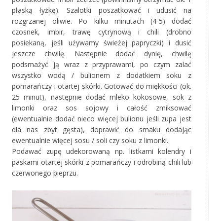
płaską łyżkę). Szalotki poszatkować i udusić na
rozgrzanej oliwie. Po kilku minutach (4-5) dodać
czosnek, imbir, trawę cytrynową i chili (drobno
posiekaną, jeśli używamy świeżej papryczki) i dusić
jeszcze chwilę. Następnie dodać dynię, chwilę
podsmażyć ją wraz z przyprawami, po czym zalać
wszystko wodą / bulionem z dodatkiem soku z
pomarańczy i otartej skórki. Gotować do miękkości (ok.
25 minut), następnie dodać mleko kokosowe, sok z
limonki oraz sos sojowy i całość zmiksować
(ewentualnie dodać nieco więcej bulionu jeśli zupa jest
dla nas zbyt gęsta), doprawić do smaku dodając
ewentualnie więcej sosu / soli czy soku z limonki.
Podawać zupę udekorowaną np. listkami kolendry i
paskami otartej skórki z pomarańczy i odrobiną chili lub
czerwonego pieprzu.