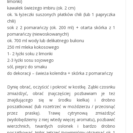
limonki)
kawałek świeżego imbiru (ok. 2 cm)
ok. ¼ łyżeczki suszonych płatków chili (lub 1 papryczka
chili)
sok z 2 pomarańczy (ok. 200 ml) + otarta skórka z 1
pomarańczy (niewoskowanych!)
ok. 700 ml wody lub delikatnego bulionu
250 ml mleka kokosowego
1- 2 łyżki soku z limonki
2-3 łyżki sosu sojowego
sól, pieprz do smaku
do dekoracji – świeża kolendra + skórka z pomarańczy
Dynię obrać, oczyścić i pokroić w kostkę. Ząbki czosnku
zmiażdżyć, obrać (najczęściej pozbawiam je też
znajdującego się w środku kiełka) i drobno
poszatkować (lub rozetrzeć w moździerzu / przecisnąć
przez praskę). Trawę cytrynową zmiażdżyć
(wydobędziemy z niej wtedy więcej aromatu), pozbawić
wierzchnich, twardych osłonek i bardzo drobno
poszatkować. Imbir zetrzeć (powinniśmy otrzymać ok. 1