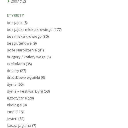
2007
(12)
ETYKIETY
bez jajek
(8)
bez jajek i mleka krowiego
(177)
bez mleka krowiego
(30)
bezglutenowe
(9)
Boże Narodzenie
(41)
burgery / kotlety wege
(5)
czekolada
(35)
desery
(27)
drożdżowe wypieki
(9)
dynia
(66)
dynia – Festiwal Dyni
(53)
egzotyczne
(28)
ekologia
(9)
inne
(118)
jesien
(82)
kasza jaglana
(7)