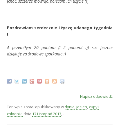
(
choć, szczerze mówiąc, polecam ich użycie :)
)
‚
Pozdrawiam serdecznie i życzę udanego tygodnia
!
A przemiłym 20 paniom (i 2 panom! :)) raz jeszcze
dziękuję za środowe spotkanie :)
‚
Napisz odpowiedź
Ten wpis został opublikowany w
dynia
,
jesien
,
zupy i
chłodniki
dnia
17 Listopad 2013
,
.