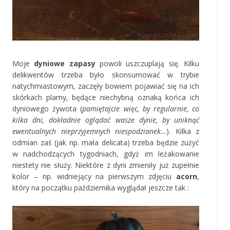
Moje
dyniowe zapasy
powoli uszczuplają się. Kilku
delikwentów trzeba było skonsumować w trybie
natychmiastowym, zaczęły bowiem pojawiać się na ich
skórkach plamy, będące niechybną oznaką końca ich
dyniowego żywota (
pamiętajcie więc, by regularnie, co
kilka dni, dokładnie oglądać wasze dynie, by uniknąć
ewentualnych nieprzyjemnych niespodzianek…
). Kilka z
odmian zaś (jak np. mała delicata) trzeba będzie zużyć
w nadchodzących tygodniach, gdyż im leżakowanie
niestety nie służy. Niektóre z dyni zmieniły już zupełnie
kolor – np. widniejący na pierwszym zdjęciu
acorn
,
który na początku października wyglądał jeszcze tak :