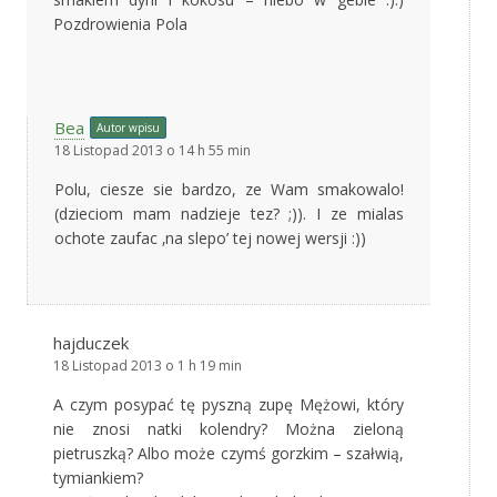
Pozdrowienia Pola
Bea
Autor wpisu
18 Listopad 2013 o 14 h 55 min
Polu, ciesze sie bardzo, ze Wam smakowalo!
(dzieciom mam nadzieje tez? ;)). I ze mialas
ochote zaufac ‚na slepo’ tej nowej wersji :))
hajduczek
18 Listopad 2013 o 1 h 19 min
A czym posypać tę pyszną zupę Mężowi, który
nie znosi natki kolendry? Można zieloną
pietruszką? Albo może czymś gorzkim – szałwią,
tymiankiem?