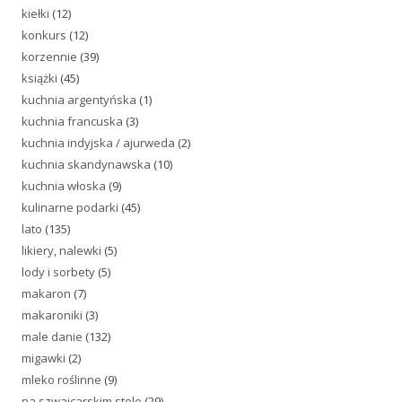
kiełki
(12)
konkurs
(12)
korzennie
(39)
książki
(45)
kuchnia argentyńska
(1)
kuchnia francuska
(3)
kuchnia indyjska / ajurweda
(2)
kuchnia skandynawska
(10)
kuchnia włoska
(9)
kulinarne podarki
(45)
lato
(135)
likiery, nalewki
(5)
lody i sorbety
(5)
makaron
(7)
makaroniki
(3)
male danie
(132)
migawki
(2)
mleko roślinne
(9)
na szwajcarskim stole
(29)