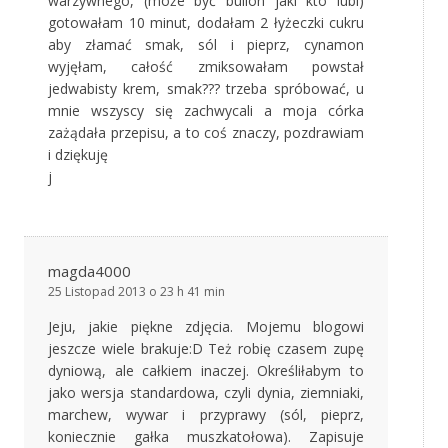
warzywnego, (może być bulion jaki kto lubi)
gotowałam 10 minut, dodałam 2 łyżeczki cukru
aby złamać smak, sól i pieprz, cynamon
wyjęłam, całość zmiksowałam powstał
jedwabisty krem, smak??? trzeba spróbować, u
mnie wszyscy się zachwycali a moja córka
zażądała przepisu, a to coś znaczy, pozdrawiam
i dziękuję
j
magda4000
25 Listopad 2013 o 23 h 41 min
Jeju, jakie piękne zdjęcia. Mojemu blogowi
jeszcze wiele brakuje:D Też robię czasem zupę
dyniową, ale całkiem inaczej. Określiłabym to
jako wersja standardowa, czyli dynia, ziemniaki,
marchew, wywar i przyprawy (sól, pieprz,
koniecznie gałka muszkatołowa). Zapisuje