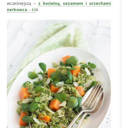
wcześniejszą –
z boćwiną, sezamem i orzechami
nerkowca
–
kli
k
.