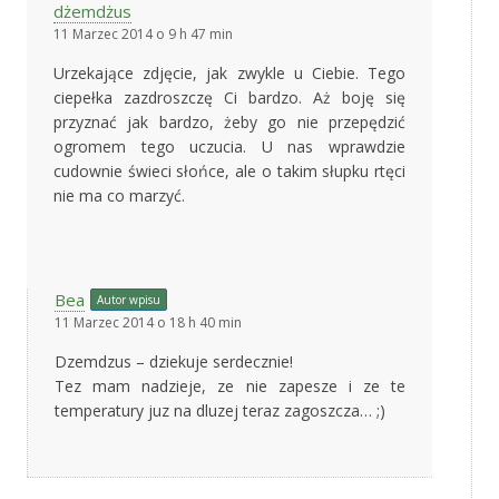
dżemdżus
11 Marzec 2014 o 9 h 47 min
Urzekające zdjęcie, jak zwykle u Ciebie. Tego
ciepełka zazdroszczę Ci bardzo. Aż boję się
przyznać jak bardzo, żeby go nie przepędzić
ogromem tego uczucia. U nas wprawdzie
cudownie świeci słońce, ale o takim słupku rtęci
nie ma co marzyć.
Bea
Autor wpisu
11 Marzec 2014 o 18 h 40 min
Dzemdzus – dziekuje serdecznie!
Tez mam nadzieje, ze nie zapesze i ze te
temperatury juz na dluzej teraz zagoszcza… ;)