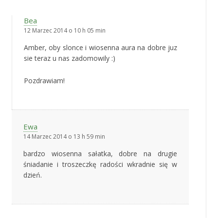
Bea
12 Marzec 2014 o 10 h 05 min
Amber, oby slonce i wiosenna aura na dobre juz
sie teraz u nas zadomowily :)
Pozdrawiam!
Ewa
14 Marzec 2014 o 13 h 59 min
bardzo wiosenna sałatka, dobre na drugie
śniadanie i troszeczkę radości wkradnie się w
dzień.