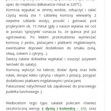
upiec do miękkości (kilkanaście minut w 220°C).
Komosę wypukać w zimnej wodzie, odsączyć i zalać
czystą wodą (na 1 szklankę komosy wlewamy 2
niepełne szklanki wody), posolić i gotować pod
przykryciem ok. 15 minut (gdy z nasion wyłania sie coś
w postaci ‘sprężynki’ oznacza to, że quinoa jest już
ugotowana). Po lekkim przestudzeniu wymieszać
komosę z pesto, pistacjami i płatkami migdałowymi,
ewentualnie doprawić dodatkowo do smaku (solą,
oliwą, sokiem z cytryny…).
Świeżą rukiew dokładnie wypłukać i osuszyć (używam
‘wirówki’ do sałaty).
Komosę wyłożyć na talerze, dodać dynię oraz listki
rukwi, skropić lekko cytryną i olejem z pistacji, posypać
dodatkowo płatkami migdałowymi i pistacjami.
Pałaszować natychmiast lub zapakować do pracowego
pudełka lunchowego ;)
Wielbicielom tego typu sałatek polecam również
zeszłoroczną wersję
z dynią i kolendrą
–
klik
, oraz