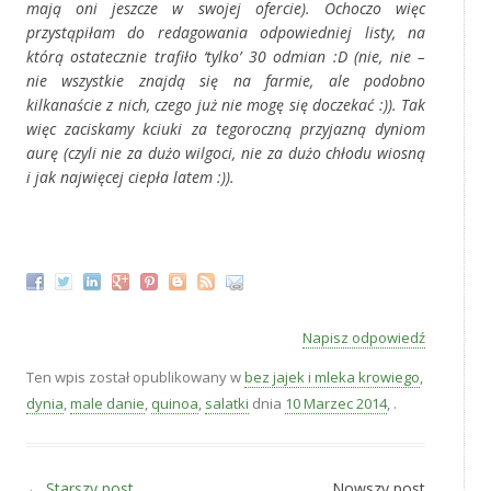
mają oni jeszcze w swojej ofercie). Ochoczo więc
przystąpiłam do redagowania odpowiedniej listy, na
którą ostatecznie trafiło ‘tylko’ 30 odmian :D (nie, nie –
nie wszystkie znajdą się na farmie, ale podobno
kilkanaście z nich, czego już nie mogę się doczekać :)). Tak
więc zaciskamy kciuki za tegoroczną przyjazną dyniom
aurę (czyli nie za dużo wilgoci, nie za dużo chłodu wiosną
i jak najwięcej ciepła latem :)).
‚
Napisz odpowiedź
Ten wpis został opublikowany w
bez jajek i mleka krowiego
,
dynia
,
male danie
,
quinoa
,
salatki
dnia
10 Marzec 2014
,
.
Zobacz wpisy
←
Starszy post
Nowszy post