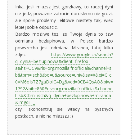
Inka, jesli miazsz jest gorzkawy, to raczej dyni
nie jedz; powazne zatrucie doroslemu nie grozi,
ale spore problemy jelitowe niestety tak, wiec
lepiej sobie odpuscic.
Bardzo mozliwe tez, ze Twoja dynia to tzw
odmiana bezlupinowa, w Polsce bardzo
powszecha jest odmiana Miranda, tutaj kilka
zdjec –
https://www.google.ch/search?
q=dynia+bezlupinowa&client=firefox-
a&hs=OC9&rls=org.mozilla:fr:official&channel=s
b&tbm=isch&tbo=u&source=univ&sa=X&ei=C_c
0VM6oIsTZ7gaDoIC4Dg&ved=0CB4QsAQ&biw=
1792&bih=860#rls=org.mozilla:fr:official&channe
l=sb&tbm=isch&q=dynia+bezlupinowa+miranda
&imgdii=_
czyli skoncentruj sie wtedy na pysznych
pestkach, a nie na miazszu ;)