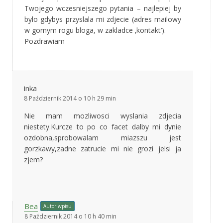
Twojego wczesniejszego pytania – najlepiej by
bylo gdybys przyslala mi zdjecie (adres mailowy
w gornym rogu bloga, w zakladce ‚kontakt’).
Pozdrawiam
inka
8 Październik 2014 o 10 h 29 min
Nie mam mozliwosci wyslania zdjecia
niestety.Kurcze to po co facet dalby mi dynie
ozdobna,sprobowalam miazszu jest
gorzkawy,zadne zatrucie mi nie grozi jelsi ja
zjem?
Bea
Autor wpisu
8 Październik 2014 o 10 h 40 min