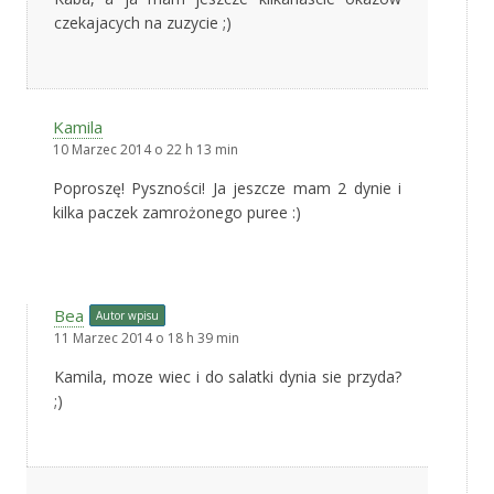
czekajacych na zuzycie ;)
Kamila
10 Marzec 2014 o 22 h 13 min
Poproszę! Pyszności! Ja jeszcze mam 2 dynie i
kilka paczek zamrożonego puree :)
Bea
Autor wpisu
11 Marzec 2014 o 18 h 39 min
Kamila, moze wiec i do salatki dynia sie przyda?
;)