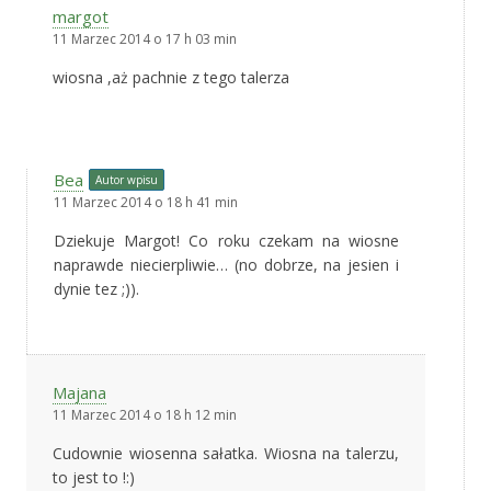
margot
11 Marzec 2014 o 17 h 03 min
wiosna ,aż pachnie z tego talerza
Bea
Autor wpisu
11 Marzec 2014 o 18 h 41 min
Dziekuje Margot! Co roku czekam na wiosne
naprawde niecierpliwie… (no dobrze, na jesien i
dynie tez ;)).
Majana
11 Marzec 2014 o 18 h 12 min
Cudownie wiosenna sałatka. Wiosna na talerzu,
to jest to !:)