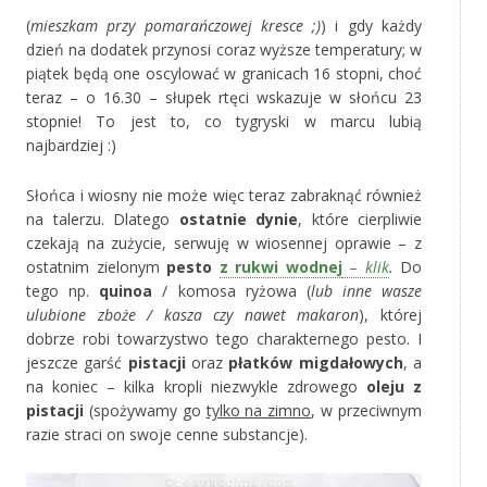
(
mieszkam przy pomarańczowej kresce ;)
) i gdy każdy
dzień na dodatek przynosi coraz wyższe temperatury; w
piątek będą one oscylować w granicach 16 stopni, choć
teraz – o 16.30 – słupek rtęci wskazuje w słońcu 23
stopnie! To jest to, co tygryski w marcu lubią
najbardziej :)
Słońca i wiosny nie może więc teraz zabraknąć również
na talerzu. Dlatego
ostatnie dynie
, które cierpliwie
czekają na zużycie, serwuję w wiosennej oprawie – z
ostatnim zielonym
pesto
z rukwi wodnej
–
klik
.
Do
tego np.
quinoa
/ komosa ryżowa (
lub inne wasze
ulubione zboże / kasza czy nawet makaron
), której
dobrze robi towarzystwo tego charakternego pesto. I
jeszcze garść
pistacji
oraz
płatków migdałowych
, a
na koniec – kilka kropli niezwykle zdrowego
oleju z
pistacji
(spożywamy go
tylko na zimno
, w przeciwnym
razie straci on swoje cenne substancje).