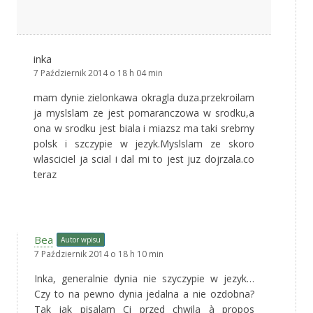
inka
7 Październik 2014 o 18 h 04 min
mam dynie zielonkawa okragla duza.przekroilam
ja myslslam ze jest pomaranczowa w srodku,a
ona w srodku jest biala i miazsz ma taki srebrny
polsk i szczypie w jezyk.Myslslam ze skoro
wlasciciel ja scial i dal mi to jest juz dojrzala.co
teraz
Bea
Autor wpisu
7 Październik 2014 o 18 h 10 min
Inka, generalnie dynia nie szyczypie w jezyk…
Czy to na pewno dynia jedalna a nie ozdobna?
Tak jak pisalam Ci przed chwila à propos