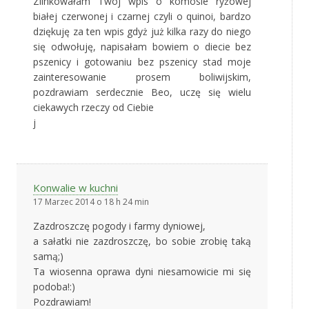
Zlinkowałam Twój wpis o komosie ryżowej
białej czerwonej i czarnej czyli o quinoi, bardzo
dziękuję za ten wpis gdyż już kilka razy do niego
się odwołuję, napisałam bowiem o diecie bez
pszenicy i gotowaniu bez pszenicy stad moje
zainteresowanie prosem boliwijskim,
pozdrawiam serdecznie Beo, uczę się wielu
ciekawych rzeczy od Ciebie
j
Konwalie w kuchni
17 Marzec 2014 o 18 h 24 min
Zazdroszczę pogody i farmy dyniowej,
a sałatki nie zazdroszczę, bo sobie zrobię taką
samą;)
Ta wiosenna oprawa dyni niesamowicie mi się
podoba!:)
Pozdrawiam!