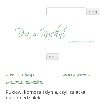
Bea w Kuchni
sezonowo i lokalnie
Szukaj:
Przeskocz do treści
Menu
Zobacz wpisy
←
Pesto z rukwią i
Ciasto cytrynowe
→
czosnkiem niedźwiedzim
Rukiew, komosa i dynia, czyli sałatka
na poniedziałek