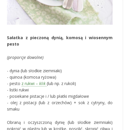
Sałatka z pieczoną dynią, komosą i wiosennym
pesto
(proporcje dowolne)
- dynia (lub słodkie ziemniaki)
- quinoa (komosa ryżowa)
- pesto
z rukwi –
klik
(lub np. z rukoli)
- listki rukwi
- posiekane pistacje i / lub płatki migdałowe
- olej z pistacji (lub z orzechów) + sok z cytryny, do
smaku
Obraną i oczyszczoną dynię (lub słodkie ziemniaki)
pokroić w plastry lub w kostkę, posolić, skropić oliwą i