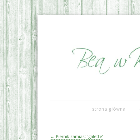
sezonowo i lokalnie
Bea w Kuchni
strona główna
Zobacz wpisy
←
Piernik zamiast ‘galette’