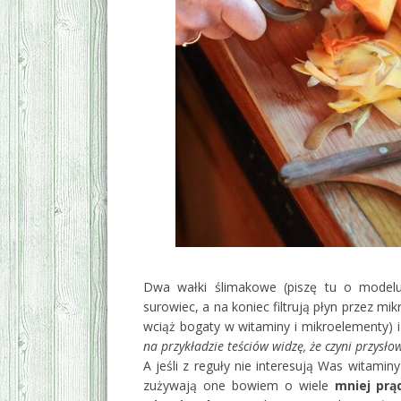
Dwa wałki ślimakowe (piszę tu o modelu,
surowiec, a na koniec filtrują płyn przez m
wciąż bogaty w witaminy i mikroelementy) 
na przykładzie teściów widzę, że czyni przys
A jeśli z reguły nie interesują Was witami
zużywają one bowiem o wiele
mniej prą