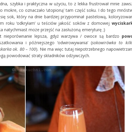
idna, szybka i praktyczna w użyciu, to z lekka frustrował mnie zaws
dzo mokre, co oznaczało ‘utopioną’ tam część soku. I do tego mnóst
 się sok, który na dnie bardziej przypominał pastelową, koloryzowa
ym roku ‘odkryłam’ u teściów jakość soków z domowej
wyciskark
ka natychmiast może przejść na zasłużoną emeryturę ;)
st nieporównanie lepsza, gdyż warzywa / owoce są bardzo
powo
zatkowania i późniejszego ‘odwirowywania’ (
sokowirówka to kilk
iskarka ok. 80 – 100
). Nie ma więc tutaj niepotrzebnego napowietrzan
 mogą powodować straty składników odżywczych.