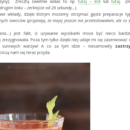
czyny). Zresztą świetnie widać to np.
tutaj –
klik
lub
tutaj
(
m
drugim linku – zerknijcie od 26 sekundy…
).
owe wkłady, dzięki którym możemy otrzymać gęste preparacje ty
onych owoców (
przyznaję, że mojej jeszcze nie przetestowałam, ale co s
asna…
) jest fakt, iż używanie wyciskarki może być nieco bardzi
j zrezygnowała. Poza tym tylko dzięki niej udaje mi się zaserwować 
ść surowych warzyw! A co za tym idzie – niesamowity
zastrz
ością nam się teraz przyda.