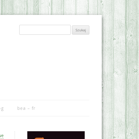
Szukaj:
og
bea – fr
we