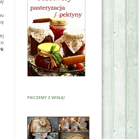
ój
pu
ię
ej
co
yk
PIECZEMY Z WISŁĄ!