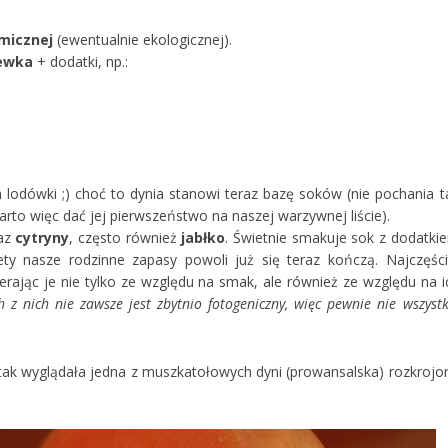
micznej
(ewentualnie ekologicznej).
ewka
+ dodatki, np.:
h lodówki ;) choć to dynia stanowi teraz bazę soków (nie pochania t
arto więc dać jej pierwszeństwo na naszej warzywnej liście).
az
cytryny
, często również
jabłko
. Świetnie smakuje sok z dodatki
ety nasze rodzinne zapasy powoli już się teraz kończą. Najczęści
rając je nie tylko ze względu na smak, ale również ze względu na i
ch z nich nie zawsze jest zbytnio fotogeniczny, więc pewnie nie wszystk
 tak wyglądała jedna z muszkatołowych dyni (prowansalska) rozkrojo