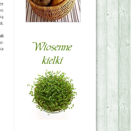
ze
wo
ną
i
,
li
a-
ia