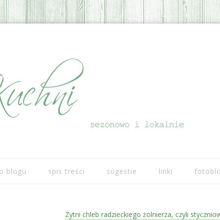
Przeskocz do treści
o blogu
spis treści
sugestie
linki
fotobl
Żytni chleb radzieckiego żolnierza, czyli stycznio