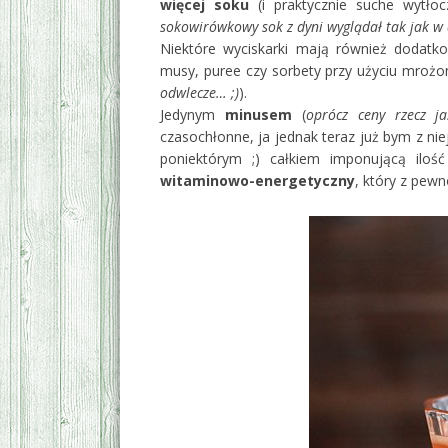
więcej soku
(i praktycznie suche wytło
sokowirówkowy sok z dyni wyglądał tak jak w 
Niektóre wyciskarki mają również dodatk
musy, puree czy sorbety przy użyciu mroż
odwlecze… ;)
).
Jedynym
minusem
(
oprócz ceny rzecz j
czasochłonne, ja jednak teraz już bym z nie
poniektórym ;) całkiem imponującą ilo
witaminowo-energetyczny
, który z pewn