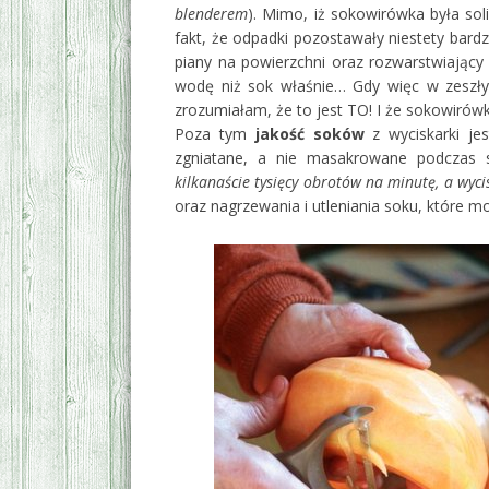
blenderem
). Mimo, iż sokowirówka była sol
fakt, że odpadki pozostawały niestety bar
piany na powierzchni oraz rozwarstwiający
wodę niż sok właśnie… Gdy więc w zeszł
zrozumiałam, że to jest TO! I że sokowirów
Poza tym
jakość soków
z wyciskarki je
zgniatane, a nie masakrowane podczas s
kilkanaście tysięcy obrotów na minutę, a wyc
oraz nagrzewania i utleniania soku, które