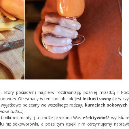
 który posiadam) najpierw rozdrabniają, później miażdżą i tłoc
ikrootwory. Otrzymany w ten sposób sok jest
lekkostrawny
(przy cz
i wyjątkowo polecany we wszelkiego rodzaju
kuracjach sokowych
łowiowe cuda…
).
ny i mikroelementy ;) to może przekona Was
efektywność
wyciskare
du
niż sokoworówki, a poza tym dzięki nim otrzymujemy napraw