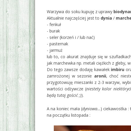
Warzywa do soku kupuję z uprawy
biodyna
Aktualnie najczęściej jest to
dynia
/
march
- fenkuł
- burak
- seler (korzeń i / lub nać)
- pasternak
- jarmuż
lub to, co akurat znajduje się w szufladkac
jak marchewka np. metali ciężkich z gleby, w
Do tego zawsze dodaję kawałek
imbiru
or
zamrożonej w sezonie
aronii
, choć niest
przygotowuję mieszanki z 2-3 warzyw, wybie
wartości odżywcze (
niestety kolor niektóry
będą tutaj gościć ;)
).
A na koniec mała (
dyniowa…
) ciekawostka :
na początku listopada :