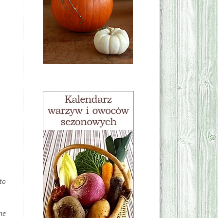
to
ne