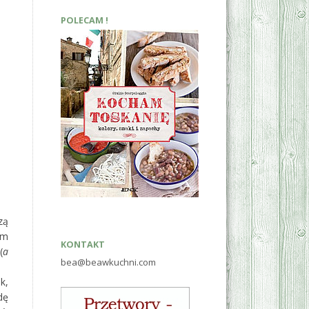
POLECAM !
zą
ym
KONTAKT
(
a
bea@beawkuchni.com
k,
dę