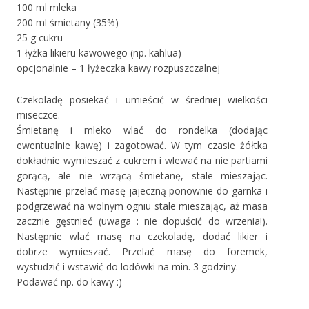
100 ml mleka
200 ml śmietany (35%)
25 g cukru
1 łyżka likieru kawowego (np. kahlua)
opcjonalnie – 1 łyżeczka kawy rozpuszczalnej
Czekoladę posiekać i umieścić w średniej wielkości
miseczce.
Śmietanę i mleko wlać do rondelka (dodając
ewentualnie kawę) i zagotować. W tym czasie żółtka
dokładnie wymieszać z cukrem i wlewać na nie partiami
gorącą, ale nie wrzącą śmietanę, stale mieszając.
Następnie przelać masę jajeczną ponownie do garnka i
podgrzewać na wolnym ogniu stale mieszając, aż masa
zacznie gęstnieć (uwaga : nie dopuścić do wrzenia!).
Następnie wlać masę na czekoladę, dodać likier i
dobrze wymieszać. Przelać masę do foremek,
wystudzić i wstawić do lodówki na min. 3 godziny.
Podawać np. do kawy :)