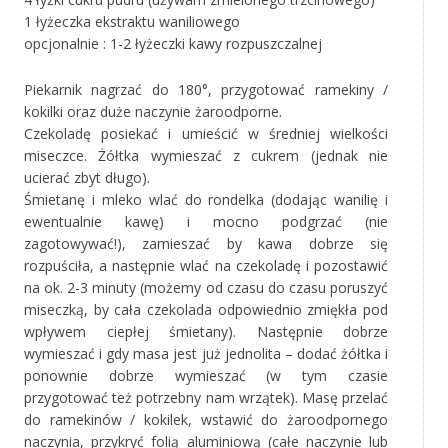
1 łyżeczka ekstraktu waniliowego
opcjonalnie : 1-2 łyżeczki kawy rozpuszczalnej
Piekarnik nagrzać do 180°, przygotować ramekiny /
kokilki oraz duże naczynie żaroodporne.
Czekoladę posiekać i umieścić w średniej wielkości
miseczce. Żółtka wymieszać z cukrem (jednak nie
ucierać zbyt długo).
Śmietanę i mleko wlać do rondelka (dodając wanilię i
ewentualnie kawę) i mocno podgrzać (nie
zagotowywać!), zamieszać by kawa dobrze się
rozpuściła, a następnie wlać na czekoladę i pozostawić
na ok. 2-3 minuty (możemy od czasu do czasu poruszyć
miseczką, by cała czekolada odpowiednio zmiękła pod
wpływem ciepłej śmietany). Następnie dobrze
wymieszać i gdy masa jest już jednolita – dodać żółtka i
ponownie dobrze wymieszać (w tym czasie
przygotować też potrzebny nam wrzątek). Masę przelać
do ramekinów / kokilek, wstawić do żaroodpornego
naczynia, przykryć folią aluminiową (całe naczynie lub