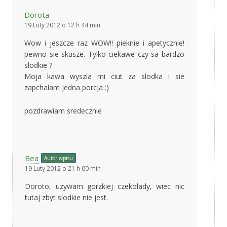
Dorota
19 Luty 2012 o 12 h 44 min
Wow i jeszcze raz WOW!! pieknie i apetycznie!
pewno sie skusze. Tylko ciekawe czy sa bardzo
slodkie ?
Moja kawa wyszla mi ciut za slodka i sie
zapchalam jedna porcja :)
pozdrawiam sredecznie
Bea
Autor wpisu
19 Luty 2012 o 21 h 00 min
Doroto, uzywam gorzkiej czekolady, wiec nic
tutaj zbyt slodkie nie jest.