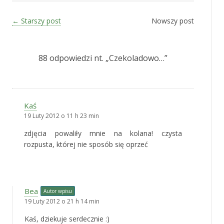
Zobacz wpisy
←
Starszy post
Nowszy post
88 odpowiedzi nt. „
Czekoladowo…
”
Kaś
19 Luty 2012 o 11 h 23 min
zdjęcia powaliły mnie na kolana! czysta
rozpusta, której nie sposób się oprzeć
Bea
Autor wpisu
19 Luty 2012 o 21 h 14 min
Kaś, dziekuje serdecznie :)