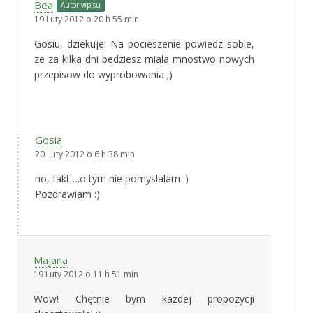
Bea
Autor wpisu
19 Luty 2012 o 20 h 55 min
Gosiu, dziekuje! Na pocieszenie powiedz sobie,
ze za kilka dni bedziesz miala mnostwo nowych
przepisow do wyprobowania ;)
Gosia
20 Luty 2012 o 6 h 38 min
no, fakt….o tym nie pomyslalam :)
Pozdrawiam :)
Majana
19 Luty 2012 o 11 h 51 min
Wow! Chętnie bym kazdej propozycji