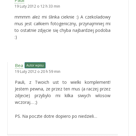
19 Luty 2012 o 12 h 33 min
mmmm ależ mi ślinka cieknie :) A czekoladowy
mus jest całkiem fotogeniczny, przynajmniej mi
to ostatnie zdjęcie się chyba najbardziej podoba
:)
Bea
Autor wpisu
19 Luty 2012 o 20 h 59 min
Pauli, z Twoich ust to wielki komplement!
Jestem pewna, ze przez ten mus (a raczej przez
zdjecie) przybylo mi kilka siwych wlosow
wczoraj… ;)
PS. Na poczte dotre dopiero po niedzieli…