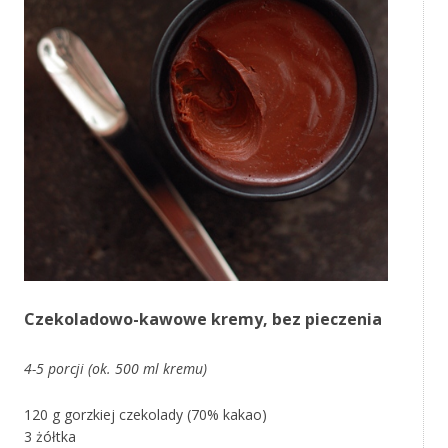
Czekoladowo-kawowe kremy, bez pieczenia
4-5 porcji (ok. 500 ml kremu)
120 g gorzkiej czekolady (70% kakao)
3 żółtka