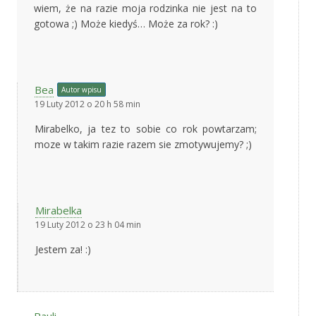
wiem, że na razie moja rodzinka nie jest na to
gotowa ;) Może kiedyś… Może za rok? :)
Bea
Autor wpisu
19 Luty 2012 o 20 h 58 min
Mirabelko, ja tez to sobie co rok powtarzam;
moze w takim razie razem sie zmotywujemy? ;)
Mirabelka
19 Luty 2012 o 23 h 04 min
Jestem za! :)
Pauli