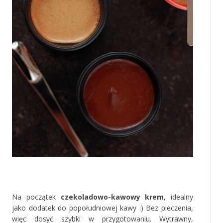
‚
Na początek
czekoladowo-kawowy krem
, idealny
jako dodatek do popołudniowej kawy :) Bez pieczenia,
więc dosyć szybki w przygotowaniu. Wytrawny,