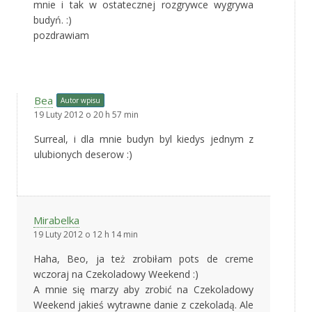
mnie i tak w ostatecznej rozgrywce wygrywa
budyń. :)
pozdrawiam
Bea
Autor wpisu
19 Luty 2012 o 20 h 57 min
Surreal, i dla mnie budyn byl kiedys jednym z
ulubionych deserow :)
Mirabelka
19 Luty 2012 o 12 h 14 min
Haha, Beo, ja też zrobiłam pots de creme
wczoraj na Czekoladowy Weekend :)
A mnie się marzy aby zrobić na Czekoladowy
Weekend jakieś wytrawne danie z czekoladą. Ale