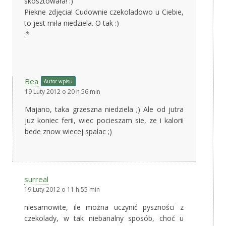
skosztowała! :)
Piekne zdjęcia! Cudownie czekoladowo u Ciebie,
to jest miła niedziela. O tak :)
:*
Bea
Autor wpisu
19 Luty 2012 o 20 h 56 min
Majano, taka grzeszna niedziela ;) Ale od jutra
juz koniec ferii, wiec pocieszam sie, ze i kalorii
bede znow wiecej spalac ;)
surreal
19 Luty 2012 o 11 h 55 min
niesamowite, ile można uczynić pyszności z
czekolady, w tak niebanalny sposób, choć u