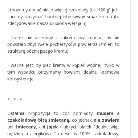
- możemy dodać nieco więcej czekolady (ok. 120 g) jeśli
chcemy otrzymać bardziej intensywny smak kremu (to
zdecydowanie nasza ulubiona wersja :))
- żółtek nie ucieramy z cukrem zbyt mocno, by nie
powstało zbyt wiele pęcherzyków powietrza (zmieni to
strukturę późniejszego kremu)
- ważne jest, by piec kremy w kąpieli wodnej, tylko w
tym wypadku otrzymamy bowiem idealną, kremową
konsystencję
‚
* * *
‚
Ostatnia propozycja to coś pomiędzy
musem
a
czekoladową bitą śmietaną
, co jednak
nie zawiera
ani
śmietany
, ani
jajek
/ ubitych białek (idealne więc
będzie dla alergików). To deser w 100% czekoladowy,