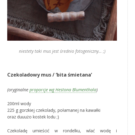
niestety taki mus jest średnio fotogeniczny… ;)
‚
Czekoladowy mus / ‘bita śmietana’
(oryginalne
proporcje wg Hestona Blumenthala
)
200ml wody
225 g gorzkiej czekolady, połamanej na kawałki
oraz duuużo kostek lodu ;)
Czekoladę umieścić w rondelku, wlać wodę i