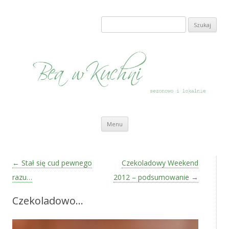
Bea w Kuchni
sezonowo i lokalnie
Szukaj:
Przeskocz do treści
Menu
Zobacz wpisy
←
Stał się cud pewnego
Czekoladowy Weekend
razu…
2012 – podsumowanie
→
Czekoladowo…