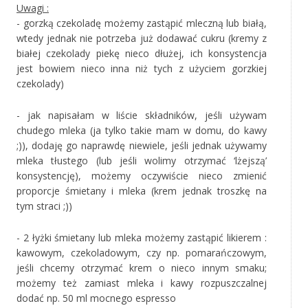
Uwagi :
- gorzką czekoladę możemy zastąpić mleczną lub białą,
wtedy jednak nie potrzeba już dodawać cukru (kremy z
białej czekolady piekę nieco dłużej, ich konsystencja
jest bowiem nieco inna niż tych z użyciem gorzkiej
czekolady)
- jak napisałam w liście składników, jeśli używam
chudego mleka (ja tylko takie mam w domu, do kawy
;)), dodaję go naprawdę niewiele, jeśli jednak używamy
mleka tłustego (lub jeśli wolimy otrzymać ‘lżejszą’
konsystencję), możemy oczywiście nieco zmienić
proporcje śmietany i mleka (krem jednak troszkę na
tym straci ;))
- 2 łyżki śmietany lub mleka możemy zastąpić likierem :
kawowym, czekoladowym, czy np. pomarańczowym,
jeśli chcemy otrzymać krem o nieco innym smaku;
możemy też zamiast mleka i kawy rozpuszczalnej
dodać np. 50 ml mocnego espresso