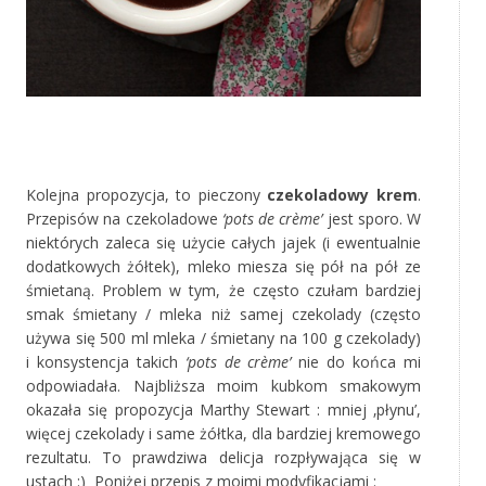
‚
Kolejna propozycja, to pieczony
czekoladowy krem
.
Przepisów na czekoladowe
‘pots de crème’
jest sporo. W
niektórych zaleca się użycie całych jajek (i ewentualnie
dodatkowych żółtek), mleko miesza się pół na pół ze
śmietaną. Problem w tym, że często czułam bardziej
smak śmietany / mleka niż samej czekolady (często
używa się 500 ml mleka / śmietany na 100 g czekolady)
i konsystencja takich
‘pots de crème’
nie do końca mi
odpowiadała. Najbliższa moim kubkom smakowym
okazała się propozycja Marthy Stewart : mniej ‚płynu’,
więcej czekolady i same żółtka, dla bardziej kremowego
rezultatu. To prawdziwa delicja rozpływająca się w
ustach :) Poniżej przepis z moimi modyfikacjami :