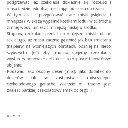
podgrzewać, aż czekolada dokładnie się rozpuści i
masa będzie jednolita, mieszając od czasu do czasu.
W tym czasie przygotować dwie miski (większą i
mniejszą). Większą wypełnić kostkami lodu i wlać trochę
zimnej wody, umieścić mniejszą miskę w środku.
Stopioną czekoladę przelać do mniejszej miski i ubijać
tak długo, aż masa zacznie gęstnieć jak bita śmietana
(najpierw na wolniejszych obrotach, później na nieco
szybszych). Jeśli zbyt mocno ubijemy czekoladę,
wystarczy ponownie delikatnie ją rozpuścić i powtórzyć
ubijanie.
Podawać jako osobny deser (mus), jako dodatek do
deserów lub w zastępstwie tradycyjnego,
czekoladowego ganache. Wierzcie mi, trudno jest
znaleźć bardziej czekoladowy smak od tego :)
‚
* * *