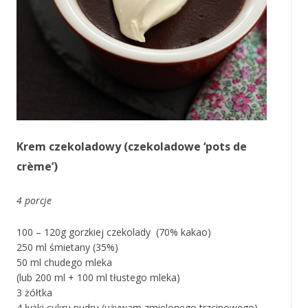
Krem czekoladowy (czekoladowe ‘pots de
crème’)
4 porcje
100 – 120g gorzkiej czekolady (70% kakao)
250 ml śmietany (35%)
50 ml chudego mleka
(lub 200 ml + 100 ml tłustego mleka)
3 żółtka
4 łyżki cukru pudru (używam zmielonego trzcinowego)