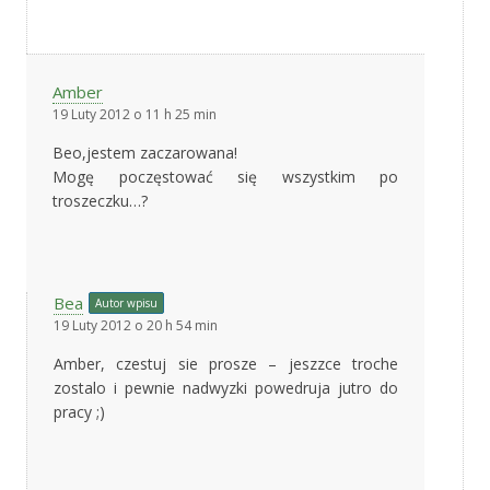
Amber
19 Luty 2012 o 11 h 25 min
Beo,jestem zaczarowana!
Mogę poczęstować się wszystkim po
troszeczku…?
Bea
Autor wpisu
19 Luty 2012 o 20 h 54 min
Amber, czestuj sie prosze – jeszzce troche
zostalo i pewnie nadwyzki powedruja jutro do
pracy ;)