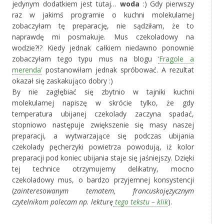
jedynym dodatkiem jest tutaj…
woda
:) Gdy pierwszy
raz w jakimś programie o kuchni molekularnej
zobaczyłam tę preparację, nie sądziłam, że to
naprawdę mi posmakuje. Mus czekoladowy na
wodzie?!? Kiedy jednak całkiem niedawno ponownie
zobaczyłam tego typu mus na blogu
‘Fragole a
merenda’
postanowiłam jednak spróbować. A rezultat
okazał się zaskakująco dobry :)
By nie zagłębiać się zbytnio w tajniki kuchni
molekularnej napiszę w skrócie tylko, że gdy
temperatura ubijanej czekolady zaczyna spadać,
stopniowo następuje zwiększenie się masy naszej
preparacji, a wytwarzające się podczas ubijania
czekolady pęcherzyki powietrza powodują, iż kolor
preparacji pod koniec ubijania staje się jaśniejszy. Dzięki
tej technice otrzymujemy delikatny, mocno
czekoladowy mus, o bardzo przyjemnej konsystencji
(
zainteresowanym tematem, francuskojęzycznym
czytelnikom polecam np. lekturę
tego tekstu – klik
).