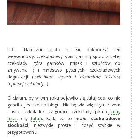
‚
Ufff… Nareszcie udało mi się dokończyć ten
weekendowy, czekoladowy wpis. Za mną sporo zużytej
czekolady, góra garnków, misek i sztućców do
zmywania ;) i mnóstwo pysznych, czekoladowych
degustacji (
uwielbiam zapach i aksamitną teksturę
topionej czekolady…
).
Chciałam, by w tym roku pojawiło się tutaj coś, co nie
gościło jeszcze na blogu. Nie będzie więc tym razem
ciasta, czekoladek czy gorącej czekolady (jak np.
tutaj
,
tutaj
, czy
tutaj
). Bądą za to
małe, czekoladowe
słodkości
, niezwykle proste i dosyć szybkie w
przygotowaniu.