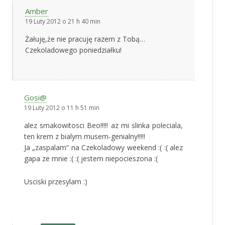
Amber
19 Luty 2012 o 21 h 40 min
Żałuję,że nie pracuję razem z Tobą…
Czekoladowego poniedziałku!
Gosi@
19 Luty 2012 o 11 h 51 min
alez smakowitosci Beo!!!!! az mi slinka poleciala,
ten krem z bialym musem-genialny!!!!!
Ja „zaspalam” na Czekoladowy weekend :( :( alez
gapa ze mnie :( :( jestem niepocieszona :(
Usciski przesylam :)