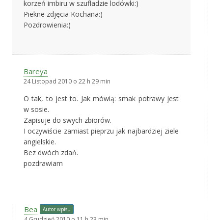
korzeń imbiru w szufladzie lodówki:)
Piekne zdjęcia Kochana:)
Pozdrowienia:)
Bareya
24 Listopad 2010 o 22 h 29 min
O tak, to jest to. Jak mówią: smak potrawy jest
w sosie.
Zapisuje do swych zbiorów.
I oczywiście zamiast pieprzu jak najbardziej ziele
angielskie.
Bez dwóch zdań.
pozdrawiam
Bea
Autor wpisu
4 Grudzień 2010 o 11 h 23 min