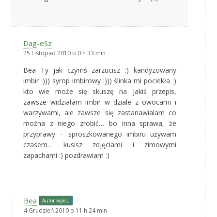
Dag-eSz
25 Listopad 2010 o 0 h 33 min
Bea Ty jak czymś zarzucisz ;) kandyzowany
imbir :))) syrop imbirowy :))) ślinka mi pociekła :)
kto wie może się skuszę na jakiś przepis,
zawsze widziałam imbir w dziale z owocami i
warzywami, ale zawsze się zastanawialam co
można z niego zrobić… bo inna sprawa, że
przyprawy – sproszkowanego imbiru używam
czasem… kusisz zdjęciami i zimowymi
zapachami :) pozdrawiam :)
Bea
Autor wpisu
4 Grudzień 2010 o 11 h 24 min