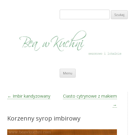
Bea w Kuchni
sezonowo i lokalnie
Szukaj:
Przeskocz do treści
Menu
Zobacz wpisy
←
Imbir kandyzowany
Ciasto cytrynowe z makiem
→
Korzenny syrop imbirowy