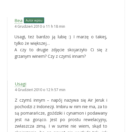
Bea
Autor wpisu
4 Grudzień 2010 o 11 h 18 min
Usagi, też bardzo ją lubię :) I marzę o takiej,
tylko że większej…
A czy to drugie zdjęcie skojarzyło Ci się z
grzanym winem? Czy z czymś innam?
Usagi
4 Grudzień 2010 o 12 h 57 min
Z czymś innym – napój nazywa się Air Jeruk i
pochodzi z Indonezji. Imbiru w nim nie ma, za to
są pomarańcze, goździki i cynamon i podawany
jest na gorąco. Jest po prostu rewelacyjny,
zwłaszcza zimą. I w sumie nie wiem, skąd to