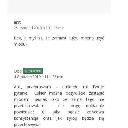
anit
25 Listopad 2010 o 10 h 36 min
Bea, a myślisz, że zamiast cukru można użyć
miodu?
Bea
Autor wpisu
4 Grudzień 2010 o 11 h 28 min
Anit, przepraszam – umknęło mi Twoje
pytanie… Cukier można oczywiście zastąpić
miodem, jednak jako że sama tego nie
przetestowałam – nie mogę dokładnie
powiedzieć Ci jaka będzie końcowa
konsystencja oraz jak syrop będzie się
przechowywał.