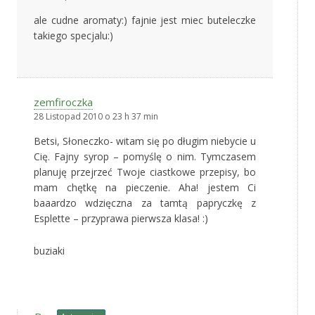
ale cudne aromaty:) fajnie jest miec buteleczke
takiego specjalu:)
zemfiroczka
28 Listopad 2010 o 23 h 37 min
Betsi, Słoneczko- witam się po długim niebycie u
Cię. Fajny syrop – pomyślę o nim. Tymczasem
planuję przejrzeć Twoje ciastkowe przepisy, bo
mam chętkę na pieczenie. Aha! jestem Ci
baaardzo wdzięczna za tamtą papryczkę z
Esplette – przyprawa pierwsza klasa! :)
buziaki