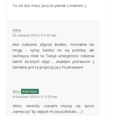
To od dziś masz jeszcze piernik z imbirem ;)
atina
25 Listopad 2010 o 5 h 41 min
Ależ cudowne zdjęcia! Beatko, normalnie nie
mogę – syrop bardzo mi się podoba, ale
zachwyca mnie ta Twoja umiejętność robienia
takich ślicznych zdjęć , zwykłym potrawom :)
Genialna jest ta propozycja:) Pozdrawiam!
Bea
Autor wpisu
4 Grudzień 2010 o 11 h 25 min
Atino, niestety czasami muszę się sporo
‚namęczyć’ by zdjęcie mi się podobało… ;)