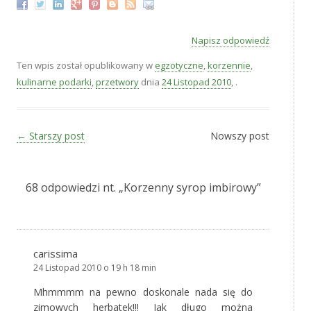
Napisz odpowiedź
Ten wpis został opublikowany w
egzotyczne
,
korzennie
,
kulinarne podarki
,
przetwory
dnia
24 Listopad 2010
,
.
Zobacz wpisy
←
Starszy post
Nowszy post
68 odpowiedzi nt. „
Korzenny syrop imbirowy
”
carissima
24 Listopad 2010 o 19 h 18 min
Mhmmmm na pewno doskonale nada się do
zimowych herbatek!!! Jak długo można