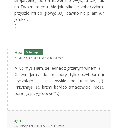
skojarzenie, bo on nawet nie wygląda tak, jak
na Twoim zdjęciu. Ale jak tylko je zobaczyłam,
przyszło mi do głowy: „Oj, dawno nie piłam Air
Jeruka”.
:)
Bea
Autor wpisu
4 Grudzień 2010 o 14 h 18 min
A już myślałam, że jednak z grzanym winem ;)
O ‚Air Jeruk’ do tej pory tylko czytałam (i
słyszałam – jak zwykle od uczniów ;)).
Przyznaję, że brzmi bardzo smakowicie. Może
pora go przygotować? ;)
aga
28 Listopad 2010 o 22 h 18 min