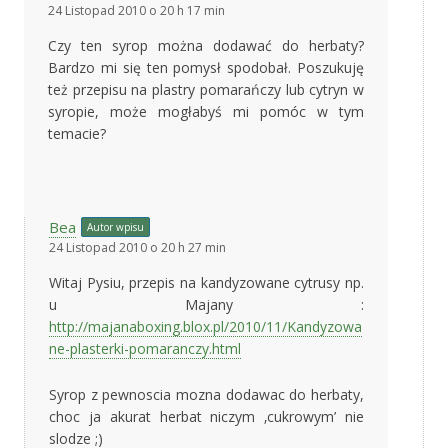
24 Listopad 2010 o 20 h 17 min
Czy ten syrop można dodawać do herbaty?
Bardzo mi się ten pomysł spodobał. Poszukuję
też przepisu na plastry pomarańczy lub cytryn w
syropie, może mogłabyś mi pomóc w tym
temacie?
Bea
Autor wpisu
24 Listopad 2010 o 20 h 27 min
Witaj Pysiu, przepis na kandyzowane cytrusy np.
u Majany :
http://majanaboxing.blox.pl/2010/11/Kandyzowa
ne-plasterki-pomaranczy.html
Syrop z pewnoscia mozna dodawac do herbaty,
choc ja akurat herbat niczym ‚cukrowym’ nie
slodze ;)