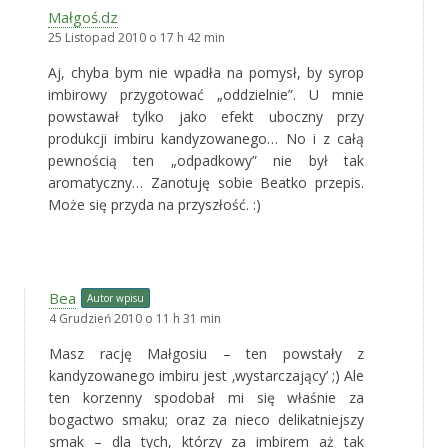
Małgoś.dz
25 Listopad 2010 o 17 h 42 min
Aj, chyba bym nie wpadła na pomysł, by syrop
imbirowy przygotować „oddzielnie”. U mnie
powstawał tylko jako efekt uboczny przy
produkcji imbiru kandyzowanego… No i z całą
pewnością ten „odpadkowy” nie był tak
aromatyczny… Zanotuję sobie Beatko przepis.
Może się przyda na przyszłość. :)
Bea
Autor wpisu
4 Grudzień 2010 o 11 h 31 min
Masz rację Małgosiu – ten powstały z
kandyzowanego imbiru jest ‚wystarczający’ ;) Ale
ten korzenny spodobał mi się właśnie za
bogactwo smaku; oraz za nieco delikatniejszy
smak – dla tych, którzy za imbirem aż tak