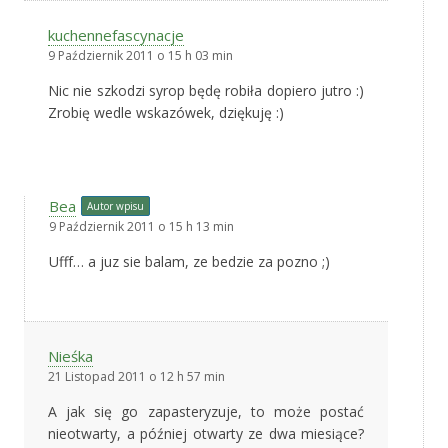
kuchennefascynacje
9 Październik 2011 o 15 h 03 min
Nic nie szkodzi syrop będę robiła dopiero jutro :)
Zrobię wedle wskazówek, dziękuję :)
Bea
Autor wpisu
9 Październik 2011 o 15 h 13 min
Ufff… a juz sie balam, ze bedzie za pozno ;)
Nieśka
21 Listopad 2011 o 12 h 57 min
A jak się go zapasteryzuje, to może postać
nieotwarty, a później otwarty ze dwa miesiące?