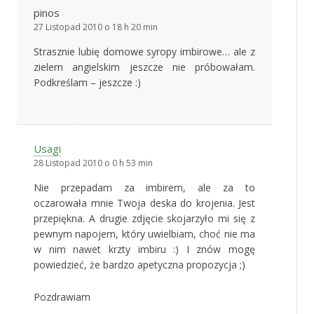
pinos
27 Listopad 2010 o 18 h 20 min
Strasznie lubię domowe syropy imbirowe… ale z
zielem angielskim jeszcze nie próbowałam.
Podkreślam – jeszcze :)
Usagi
28 Listopad 2010 o 0 h 53 min
Nie przepadam za imbirem, ale za to
oczarowała mnie Twoja deska do krojenia. Jest
przepiękna. A drugie zdjęcie skojarzyło mi się z
pewnym napojem, który uwielbiam, choć nie ma
w nim nawet krzty imbiru :) I znów mogę
powiedzieć, że bardzo apetyczna propozycja ;)
Pozdrawiam