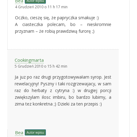
Bea
Autor wpisu
4 Grudzień 2010 o 11 h 17 min
Oczko, cieszę się, że papryczka smakuje :)
A ciasteczka polecam, bo – nieskromnie
przyznam – że robią prawdziwą furorę ;)
Cookingmarta
5 Grudzień 2010 o 15 h 42 min
Ja juz po raz drugi przygotowywałam syrop. Jest
rewelacyjny! Pyszny i taki rozgrzewajacy, w sam
raz do herbaty z cytryna :) w drugiej porcji
zwiększylam ilosc imbiru, bo bardzo lubimy, a
zima tez konkretna ;) Dzieki za ten przepis :)
Bea
Autor wpisu