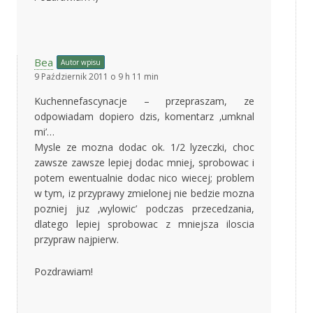
Bea
Autor wpisu
9 Październik 2011 o 9 h 11 min
Kuchennefascynacje – przepraszam, ze
odpowiadam dopiero dzis, komentarz ‚umknal
mi’…
Mysle ze mozna dodac ok. 1/2 lyzeczki, choc
zawsze zawsze lepiej dodac mniej, sprobowac i
potem ewentualnie dodac nico wiecej; problem
w tym, iz przyprawy zmielonej nie bedzie mozna
pozniej juz ‚wylowic’ podczas przecedzania,
dlatego lepiej sprobowac z mniejsza iloscia
przypraw najpierw.
Pozdrawiam!