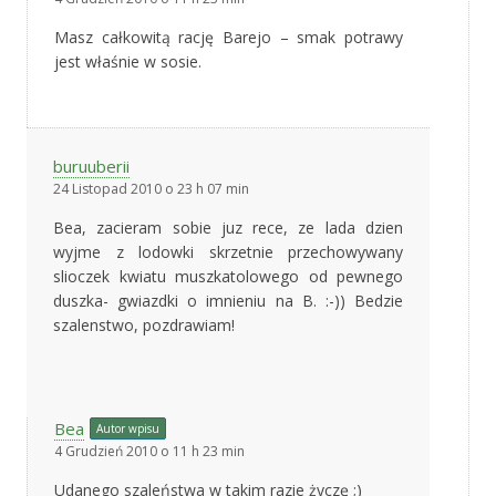
Masz całkowitą rację Barejo – smak potrawy
jest właśnie w sosie.
buruuberii
24 Listopad 2010 o 23 h 07 min
Bea, zacieram sobie juz rece, ze lada dzien
wyjme z lodowki skrzetnie przechowywany
slioczek kwiatu muszkatolowego od pewnego
duszka- gwiazdki o imnieniu na B. :-)) Bedzie
szalenstwo, pozdrawiam!
Bea
Autor wpisu
4 Grudzień 2010 o 11 h 23 min
Udanego szaleństwa w takim razie życzę ;)