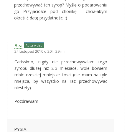
przechowywać ten syrop? Myślę o podarowaniu
go Przyjaciółce pod choinkę i chciałabym
określić datę przydatności :)
Bea
Autor wpisu
24 Listopad 2010 o 20 h 29 min
Carissimo, nigdy nie przechowywalam tego
syropu dluzej niz 2-3 miesiace, wole bowiem
robic czesciej mniejsze ilosci (nie mam na tyle
miejsca, by wszystko na raz przechowywac
niestety).
Pozdrawiam
PYSIA