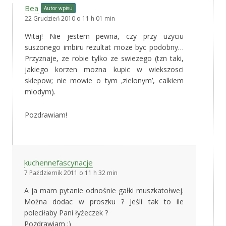
Bea
Autor wpisu
22 Grudzień 2010 o 11 h 01 min
Witaj! Nie jestem pewna, czy przy uzyciu
suszonego imbiru rezultat moze byc podobny…
Przyznaje, ze robie tylko ze swiezego (tzn taki,
jakiego korzen mozna kupic w wiekszosci
sklepow; nie mowie o tym ‚zielonym’, calkiem
mlodym).
Pozdrawiam!
kuchennefascynacje
7 Październik 2011 o 11 h 32 min
A ja mam pytanie odnośnie gałki muszkatołwej.
Można dodac w proszku ? Jeśli tak to ile
poleciłaby Pani łyżeczek ?
Pozdrawiam :)