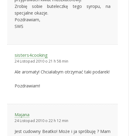
Zrobię sobie buteleczkę tego syropu, na
specjalne okazje.
Pozdrawiam,
SWS
sisters4cooking
24 Listopad 2010 o 21 h 58 min
Ale aromaty! Chciałabym otrzymać taki podarek!
Pozdrawiam!
Majana
24 Listopad 2010 o 22 h 12 min
Jest cudowny Beatko! Może i ja spróbuję ? Mam