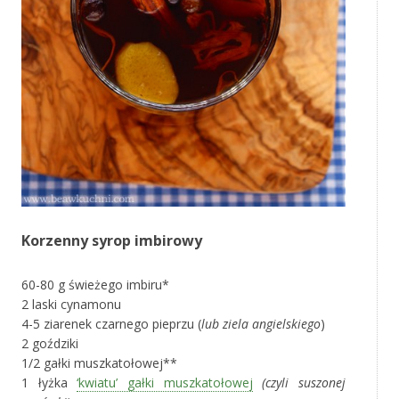
Korzenny syrop imbirowy
60-80 g świeżego imbiru*
2 laski cynamonu
4-5 ziarenek czarnego pieprzu (
lub ziela angielskiego
)
2 goździki
1/2 gałki muszkatołowej**
1 łyżka
‘kwiatu’ gałki muszkatołowej
(czyli suszonej