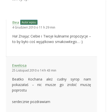
Bea
Autor wpisu
4 Grudzień 2010 o 11 h 29 min
Ha! Znając Ciebie i Twoje kulinarne propozycje –
to by było coś wyjątkowo smakowitego… :)
Ewelosa
25 Listopad 2010 o 14 h 43 min
Beatko Kochana ależ cudny syrop nam
pokazałaś – nic musze go zrobić muszę
poprostu
serdecznie pozdrawiam