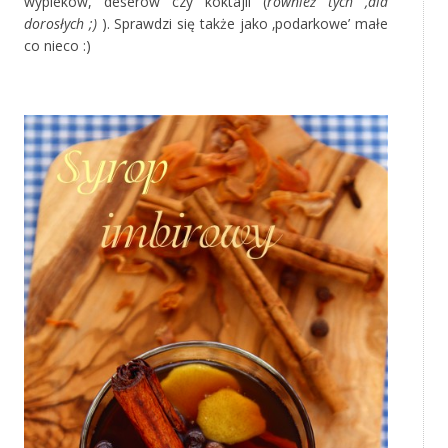
wypieków, deserów czy koktajli (
również tych ‚dla
dorosłych ;)
). Sprawdzi się także jako ‚podarkowe’ małe
co nieco :)
*