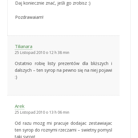
Daj koniecznie znać, jeśli go zrobisz :)
Pozdrawaiam!
Tilianara
25 Listopad 2010 o 12 h 38 min
Ostatnio robię listy prezentów dla bliższych i
dalszych – ten syrop na pewno się na niej pojawi
:)
Arek
25 Listopad 2010 o 13 h 06 min
Od razu mozg mi pracuje dodajac zestawiajac
ten syrop do roznymi rzeczami – swietny pomysl
taki syrop!