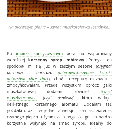
Na pierwszym planie – ‚kwiat’ muszkatołowca (osnówka).
*
Po
imbirze kandyzowanym
pora na wspomniany
wcześniej
korzenny syrop imbirowy
. Pomysł ten
spodobał mi się już w zeszłym sezonie (
oryginał
pochodzi z barrrdzo
imbirowo-korzennej książki
autorstwa Alice Hart
), choć recepturę nieznacznie
zmodyfikowałam. Przede wszystkim oprócz gałki
muszkatołowej dodałam również
‘kwiat’
muszkatołowca
(
czyli osnówkę
), która nadaje
delikatnego, korzennego aromatu. Dodałam też
goździki oraz – w jednej z wersji – zamiast ziarenek
czarnego pieprzu użyłam ziela angielskiego, co bardzo
korzystnie wpłynęło na smak syropu. Idealny do