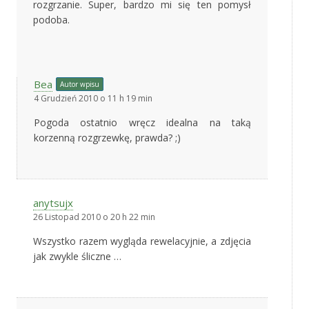
rozgrzanie. Super, bardzo mi się ten pomysł
podoba.
Bea
Autor wpisu
4 Grudzień 2010 o 11 h 19 min
Pogoda ostatnio wręcz idealna na taką
korzenną rozgrzewkę, prawda? ;)
anytsujx
26 Listopad 2010 o 20 h 22 min
Wszystko razem wygląda rewelacyjnie, a zdjęcia
jak zwykle śliczne …