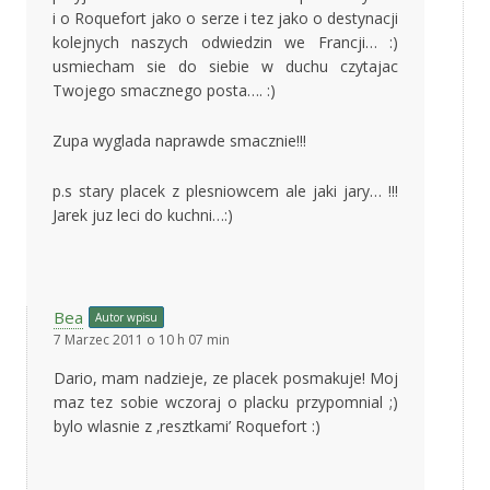
i o Roquefort jako o serze i tez jako o destynacji
kolejnych naszych odwiedzin we Francji… :)
usmiecham sie do siebie w duchu czytajac
Twojego smacznego posta…. :)
Zupa wyglada naprawde smacznie!!!
p.s stary placek z plesniowcem ale jaki jary… !!!
Jarek juz leci do kuchni…:)
Bea
Autor wpisu
7 Marzec 2011 o 10 h 07 min
Dario, mam nadzieje, ze placek posmakuje! Moj
maz tez sobie wczoraj o placku przypomnial ;)
bylo wlasnie z ‚resztkami’ Roquefort :)