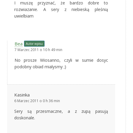
I muszę przyznać, że bardzo dobre to
rozwiazanie. A sery z niebieską pleśnią
uwielbiam
Bea
Autor wpisu
7 Marzec 2011 o 10 h 49 min
No prosze Wiosanno, czyli w sumie dosyc
podobny obiad mialysmy ;)
Kasinka
6 Marzec 2011 o 0 h 36 min
Sery są przesmaczne, a z zupą pasują
doskonale.