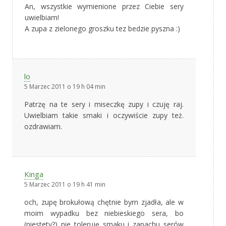
An, wszystkie wymienione przez Ciebie sery
uwielbiam!
A zupa z zielonego groszku tez bedzie pyszna :)
lo
5 Marzec 2011 o 19 h 04 min
Patrzę na te sery i miseczkę zupy i czuję raj.
Uwielbiam takie smaki i oczywiście zupy też.
ozdrawiam.
Kinga
5 Marzec 2011 o 19 h 41 min
och, zupę brokułową chętnie bym zjadła, ale w
moim wypadku bez niebieskiego sera, bo
(niestety?) nie toleruję smaku i zapachu serów