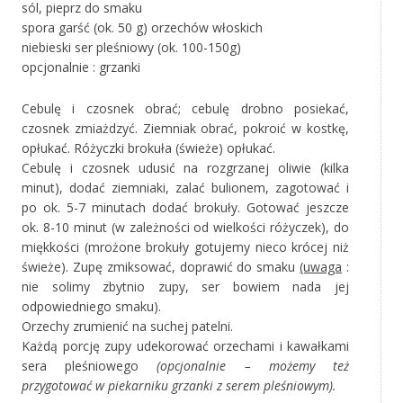
sól, pieprz do smaku
spora garść (ok. 50 g) orzechów włoskich
niebieski ser pleśniowy (ok. 100-150g)
opcjonalnie : grzanki
Cebulę i czosnek obrać; cebulę drobno posiekać,
czosnek zmiażdzyć. Ziemniak obrać, pokroić w kostkę,
opłukać. Różyczki brokuła (świeże) opłukać.
Cebulę i czosnek udusić na rozgrzanej oliwie (kilka
minut), dodać ziemniaki, zalać bulionem, zagotować i
po ok. 5-7 minutach dodać brokuły. Gotować jeszcze
ok. 8-10 minut (w zależności od wielkości różyczek), do
miękkości (mrożone brokuły gotujemy nieco krócej niż
świeże). Zupę zmiksować, doprawić do smaku
(uwaga
:
nie solimy zbytnio zupy, ser bowiem nada jej
odpowiedniego smaku).
Orzechy zrumienić na suchej patelni.
Każdą porcję zupy udekorować orzechami i kawałkami
sera pleśniowego
(opcjonalnie – możemy też
przygotować w piekarniku grzanki z serem pleśniowym).