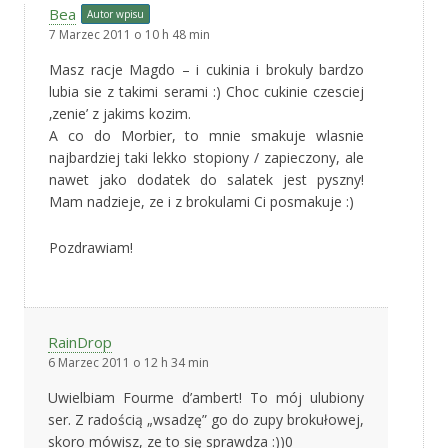
Bea
Autor wpisu
7 Marzec 2011 o 10 h 48 min
Masz racje Magdo – i cukinia i brokuly bardzo
lubia sie z takimi serami :) Choc cukinie czesciej
‚zenie’ z jakims kozim.
A co do Morbier, to mnie smakuje wlasnie
najbardziej taki lekko stopiony / zapieczony, ale
nawet jako dodatek do salatek jest pyszny!
Mam nadzieje, ze i z brokulami Ci posmakuje :)
Pozdrawiam!
RainDrop
6 Marzec 2011 o 12 h 34 min
Uwielbiam Fourme d’ambert! To mój ulubiony
ser. Z radością „wsadzę” go do zupy brokułowej,
skoro mówisz, ze to się sprawdza :))0