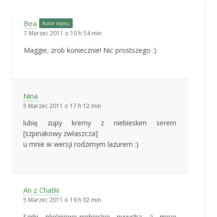
Bea
Autor wpisu
7 Marzec 2011 o 10 h 54 min
Maggie, zrob koniecznie! Nic prostszego :)
Nina
5 Marzec 2011 o 17 h 12 min
lubię zupy kremy z niebieskim serem
[szpinakowy zwłaszcza]
u mnie w wersji rodzimym lazurem :)
An z Chatki
5 Marzec 2011 o 19 h 02 min
Serki pleśniowe-niebieskie pyyycha :) moje