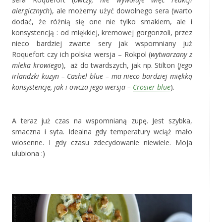
alergicznych
), ale możemy użyć dowolnego sera (warto
dodać, że różnią się one nie tylko smakiem, ale i
konsystencją : od miękkiej, kremowej gorgonzoli, przez
nieco bardziej zwarte sery jak wspomniany już
Roquefort czy ich polska wersja – Rokpol (
wytwarzany z
mleka krowiego
), aż do twardszych, jak np. Stilton (
jego
irlandzki kuzyn – Cashel blue – ma nieco bardziej miękką
konsystencję, jak i owcza jego wersja –
Crosier blue
).
*
A teraz już czas na wspomnianą zupę. Jest szybka,
smaczna i syta. Idealna gdy temperatury wciąż mało
wiosenne. I gdy czasu zdecydowanie niewiele. Moja
ulubiona :)
*