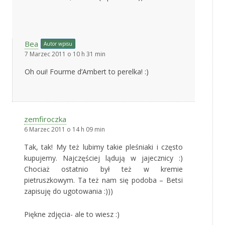
Bea
Autor wpisu
7 Marzec 2011 o 10 h 31 min
Oh oui! Fourme d’Ambert to perelka! :)
zemfiroczka
6 Marzec 2011 o 14 h 09 min
Tak, tak! My też lubimy takie pleśniaki i często
kupujemy. Najczęściej lądują w jajecznicy :)
Chociaż ostatnio był też w kremie
pietruszkowym. Ta też nam się podoba – Betsi
zapisuję do ugotowania :)))
Piękne zdjęcia- ale to wiesz :)