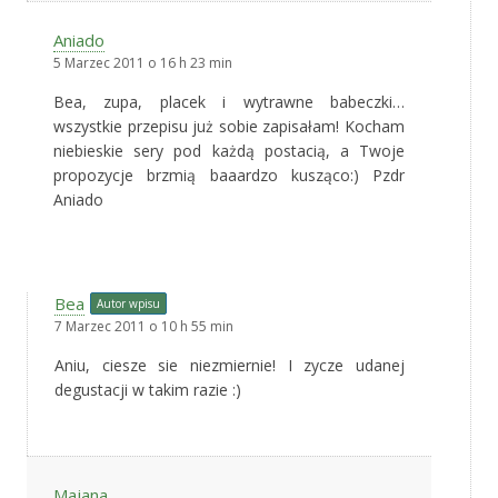
Aniado
5 Marzec 2011 o 16 h 23 min
Bea, zupa, placek i wytrawne babeczki…
wszystkie przepisu już sobie zapisałam! Kocham
niebieskie sery pod każdą postacią, a Twoje
propozycje brzmią baaardzo kusząco:) Pzdr
Aniado
Bea
Autor wpisu
7 Marzec 2011 o 10 h 55 min
Aniu, ciesze sie niezmiernie! I zycze udanej
degustacji w takim razie :)
Majana