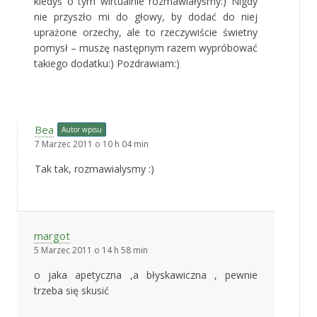
kiedyś o tym wirtualnie rozmawiałyśmy:) Nigdy
nie przyszło mi do głowy, by dodać do niej
uprażone orzechy, ale to rzeczywiście świetny
pomysł – muszę następnym razem wypróbować
takiego dodatku:) Pozdrawiam:)
Bea
Autor wpisu
7 Marzec 2011 o 10 h 04 min
Tak tak, rozmawialysmy :)
margot
5 Marzec 2011 o 14 h 58 min
o jaka apetyczna ,a błyskawiczna , pewnie
trzeba się skusić