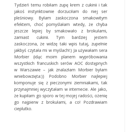
Tydzień temu robiłam zupę krem z cukinii i tak
jakoś instynktownie dorzuciłam do niej ser
pleśniowy. Byłam zaskoczona smakowitym
efektem, choć pomyślałam wtedy, że chyba
jeszcze lepiej by smakowało z brokułami,
zamiast cukinii. Tym bardziej jestem
zaskoczona, że widzę taki wpis tutaj, zupełnie
jakbyś czytała mi w myślach!:) Ja używałam sera
Morbier (idąc moim planem wypróbowania
wszystkich francuskich serów AOC dostępnych
w Warszawie – jak znalazłam Morbier byłam
wniebowzięta:)) Podobno Morbier najlepiej
komponuje się z pieczonymi ziemniakami, tak
przynajmniej wyczytałam w internecie. Ale jako,
że kupiłam go sporo w tej mojej radości, ożenię
go najpierw z brokułami, a co! Pozdrawiam
cieplutko.