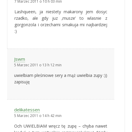
7 Marzec 2011 o 10 h 03 min
Lashqueen, ja niestety makarony jem dosyc
rzadko, ale gdy juz ‚musze’ to wlasnie z
gorgonzola i orzechami smakuja mi najbardziej
:)
Jswm
5 Marzec 2011 o 13 h 12 min
uwielbiam pleśniowe sery a mąż uwielbia zupy :))
zapisuję
delikatessen
5 Marzec 2011 o 14 h 42 min
Och UWIELBIAM wręcz tę zupę – chyba nawet