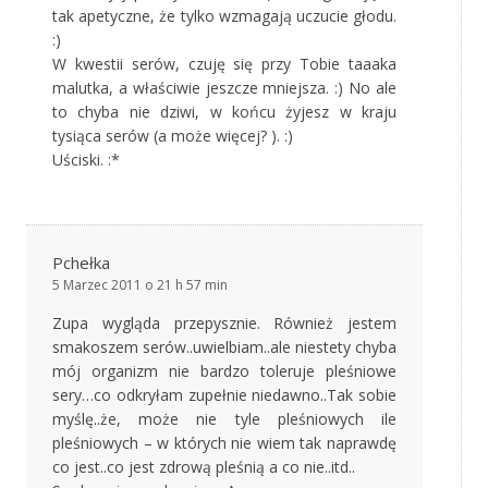
tak apetyczne, że tylko wzmagają uczucie głodu.
:)
W kwestii serów, czuję się przy Tobie taaaka
malutka, a właściwie jeszcze mniejsza. :) No ale
to chyba nie dziwi, w końcu żyjesz w kraju
tysiąca serów (a może więcej? ). :)
Uściski. :*
Pchełka
5 Marzec 2011 o 21 h 57 min
Zupa wygląda przepysznie. Również jestem
smakoszem serów..uwielbiam..ale niestety chyba
mój organizm nie bardzo toleruje pleśniowe
sery…co odkryłam zupełnie niedawno..Tak sobie
myślę..że, może nie tyle pleśniowych ile
pleśniowych – w których nie wiem tak naprawdę
co jest..co jest zdrową pleśnią a co nie..itd..