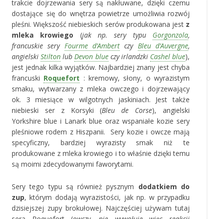
trakcie dojrzewania sery są nakłuwane, dzięki czemu
dostające się do wnętrza powietrze umożliwia rozwój
pleśni. Większość niebieskich serów produkowana jest
z
mleka krowiego
(
jak np. sery typu
Gorgonzola
,
francuskie sery
Fourme d’Ambert
czy
Bleu d’Auvergne
,
angielski
Stilton
lub
Devon blue
czy irlandzki
Cashel blue
),
jest jednak kilka wyjątków. Najbardziej znany jest chyba
francuski
Roquefort
: kremowy, słony, o wyrazistym
smaku, wytwarzany z mleka owczego i dojrzewający
ok. 3 miesiące w wilgotnych jaskiniach. Jest także
niebieski ser z Korsyki (
Bleu de Corse
), angielski
Yorkshire blue i Lanark blue oraz wspaniałe kozie sery
pleśniowe rodem z Hiszpanii. Sery kozie i owcze mają
specyficzny, bardziej wyrazisty smak niż te
produkowane z mleka krowiego i to właśnie dzięki temu
są moimi zdecydowanymi faworytami.
Sery tego typu są również pysznym
dodatkiem do
zup
, którym dodają wyrazistości, jak np. w przypadku
dzisiejszej zupy brokułowej. Najczęściej używam tutaj
sera Roquefort (
owczy, nie wywołuje więc reakcji