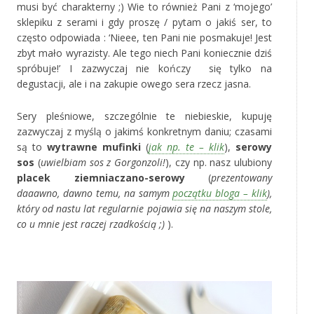
musi być charakterny ;) Wie to również Pani z ‘mojego’
sklepiku z serami i gdy proszę / pytam o jakiś ser, to
często odpowiada : ‘Nieee, ten Pani nie posmakuje! Jest
zbyt mało wyrazisty. Ale tego niech Pani koniecznie dziś
spróbuje!’ I zazwyczaj nie kończy się tylko na
degustacji, ale i na zakupie owego sera rzecz jasna.
Sery pleśniowe, szczególnie te niebieskie, kupuję
zazwyczaj z myślą o jakimś konkretnym daniu; czasami
są to
wytrawne mufinki
(
jak np. te – klik
),
serowy
sos
(
uwielbiam sos z Gorgonzoli!
), czy np. nasz ulubiony
placek ziemniaczano-serowy
(
prezentowany
daaawno, dawno temu, na samym
początku bloga – klik
),
który od nastu lat regularnie pojawia się na naszym stole,
co u mnie jest raczej rzadkością ;)
).
*