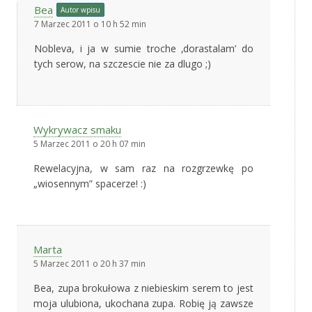
Bea
Autor wpisu
7 Marzec 2011 o 10 h 52 min
Nobleva, i ja w sumie troche ‚dorastalam’ do
tych serow, na szczescie nie za dlugo ;)
Wykrywacz smaku
5 Marzec 2011 o 20 h 07 min
Rewelacyjna, w sam raz na rozgrzewkę po
„wiosennym” spacerze! :)
Marta
5 Marzec 2011 o 20 h 37 min
Bea, zupa brokułowa z niebieskim serem to jest
moja ulubiona, ukochana zupa. Robię ją zawsze