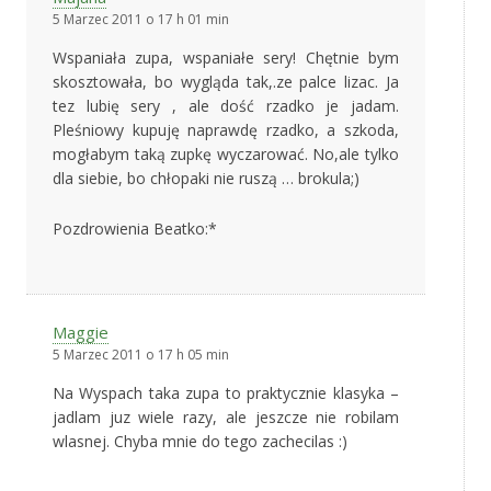
5 Marzec 2011 o 17 h 01 min
Wspaniała zupa, wspaniałe sery! Chętnie bym
skosztowała, bo wygląda tak,.ze palce lizac. Ja
tez lubię sery , ale dość rzadko je jadam.
Pleśniowy kupuję naprawdę rzadko, a szkoda,
mogłabym taką zupkę wyczarować. No,ale tylko
dla siebie, bo chłopaki nie ruszą … brokula;)
Pozdrowienia Beatko:*
Maggie
5 Marzec 2011 o 17 h 05 min
Na Wyspach taka zupa to praktycznie klasyka –
jadlam juz wiele razy, ale jeszcze nie robilam
wlasnej. Chyba mnie do tego zachecilas :)