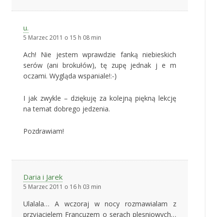
u.
5 Marzec 2011 o 15 h 08 min
Ach! Nie jestem wprawdzie fanką niebieskich
serów (ani brokułów), tę zupę jednak j e m
oczami. Wygląda wspaniale!:-)
I jak zwykle – dziękuję za kolejną piękną lekcję
na temat dobrego jedzenia.
Pozdrawiam!
Daria i Jarek
5 Marzec 2011 o 16 h 03 min
Ulalala… A wczoraj w nocy rozmawialam z
przyjacielem Francuzem o serach plesniowych…