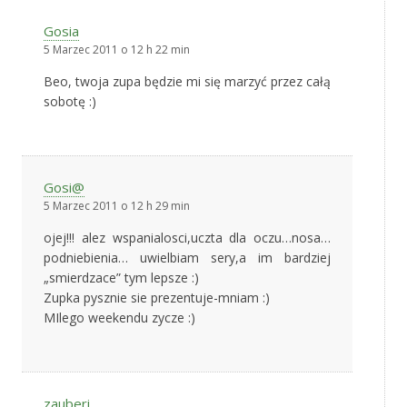
Gosia
5 Marzec 2011 o 12 h 22 min
Beo, twoja zupa będzie mi się marzyć przez całą
sobotę :)
Gosi@
5 Marzec 2011 o 12 h 29 min
ojej!!! alez wspanialosci,uczta dla oczu…nosa…
podniebienia… uwielbiam sery,a im bardziej
„smierdzace” tym lepsze :)
Zupka pysznie sie prezentuje-mniam :)
MIlego weekendu zycze :)
zauberi