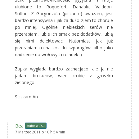
ulubione to Roquefort, Danablu, Valdeon,
Stilton. Z Gorgonzola (piccante) uważam, jest
bardzo intensywna i jak za dużo zjem to choruje
po mniej. Ogólnie niebieskich serów nie
przerabiam, lubie ich smak bez dodatków, lubię
się nimi delektowac. Natomiast jak już
przerabiam to na sos do szparagów, albo jako
nadzienie do wołowych roladek :)
Zupka wygląda bardzo zachęcjąco, ale ja nie
jadam brokułów, więc zrobię z groszku
zielonego.
Sciskam An
Bea
Autor wpisu
7 Marzec 2011 o 10 h 54 min