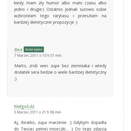
kiedy mam zły humor albo mało czasu albo
jedno i drugie:) Ostatnio jednak surowo sobie
wzbroniłam tego rarytasu i przeszłam na
bardziej dietetyczne propozycje :)
Bea
Autor wpisu
7 Marzec 2011 o 10 h 51 min
Marto, zrob wiec zupe bez ziemniaka i wtedy
dodatek sera bedzie o wiele bardziej dietetyczny
;)
Małgoś.dz
5 Marzec 2011 o 21 h 08 min
Aj, Beatko, zupa marzenie. :) Gdybym dopadła
do Twojej pełnej miseczki… :) Do tego zdjęcia