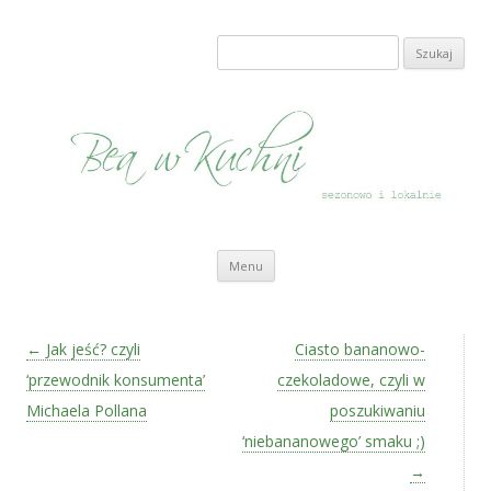
Bea w Kuchni
sezonowo i lokalnie
Szukaj:
Przeskocz do treści
Menu
Zobacz wpisy
←
Jak jeść? czyli
Ciasto bananowo-
‘przewodnik konsumenta’
czekoladowe, czyli w
Michaela Pollana
poszukiwaniu
‘niebananowego’ smaku ;)
→