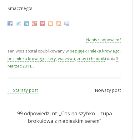
Smacznego!
Napisz odpowiedź
Ten wpis został opublikowany w
bez jajek i mleka krowiego
,
bez mleka krowiego
,
sery
,
warzywa
,
zupy i chłodniki
dnia
5
Marzec 2011
,
.
Zobacz wpisy
←
Starszy post
Nowszy post
99 odpowiedzi nt. „
Coś na szybko – zupa
brokułowa z niebieskim serem
”