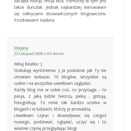
zaczęła rosnąć moja lista. Pomocny w tym jest
także durszlak. Jednak najbardziej kierowałam
się odkryciami doświadczonych blogowiczów.
Pozdrawiam! Isadora.
Majana
23 Listopad 2009 o 9 h 44 min
Witaj Beatko :)
Gratuluję wyróżnienia :) Ja podobnie jak Ty nie
umiałam wskazac 10 blogów, wszystkie są
cudne i na wszystkie uwielbiam zaglądac.
Każdy blog ma w sobie coś, co przyciąga – to
pasja, z jaką ludzie tworzą, pieką , gotują,
fotografują. To mnie tak bardzo urzeka w
blogach i w ludziach, którzy je prowadzą.
Uwielbiam czytac i dowiadywac się czegoś
nowego, podziwiać, oglądać, uczyć się i to
właśnie czynię przeglądając blogi.