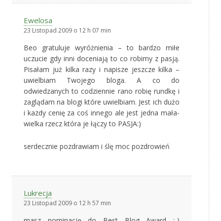
Ewelosa
23 Listopad 2009 o 12 h 07 min
Beo gratuluje wyróżnienia – to bardzo miłe
uczucie gdy inni doceniają to co robimy z pasją.
Pisałam już kilka razy i napisze jeszcze kilka –
uwielbiam Twojego bloga. A co do
odwiedzanych to codziennie rano robię rundkę i
zaglądam na blogi które uwielbiam. Jest ich dużo
i kazdy cenię za coś innego ale jest jedna mała-
wielka rzecz która je łączy to PASJA:)
serdecznie pozdrawiam i ślę moc pozdrowień
Lukrecja
23 Listopad 2009 o 12 h 57 min
masz nominację do Best Blog Award :-)