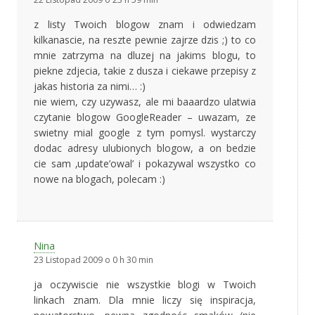
z listy Twoich blogow znam i odwiedzam
kilkanascie, na reszte pewnie zajrze dzis ;) to co
mnie zatrzyma na dluzej na jakims blogu, to
piekne zdjecia, takie z dusza i ciekawe przepisy z
jakas historia za nimi… :)
nie wiem, czy uzywasz, ale mi baaardzo ulatwia
czytanie blogow GoogleReader – uwazam, ze
swietny mial google z tym pomysl. wystarczy
dodac adresy ulubionych blogow, a on bedzie
cie sam ‚update’owal’ i pokazywal wszystko co
nowe na blogach, polecam :)
Nina
23 Listopad 2009 o 0 h 30 min
ja oczywiscie nie wszystkie blogi w Twoich
linkach znam. Dla mnie liczy się inspiracja,