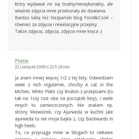
który wydawał mi się trudny/niewykonalny, ale
właśnie zdjęcia mnie przekonały do działania.
Bardzo lubię też hiszpański blog Food&Cook –
również za zdjęcia i rewelacyjne przepisy.
Także zdjęcia, zdjęcia, zdjęcia mnie kręca :)
Ptasia
22 Listopad 2009 o 22 h 26 min
Ja znam mniej więcej 1/2 z tej listy. Odwiedzam
wiele z nich regularnie, choćby A cat in the
kitchen, White Plate czy Brulion z przepisami (to
tak na 1szy rzut oka na początek listy), i wiele
innych tu zamieszczonych. Nie znałam np.
strony Wiewiorek, czy Ajurweda w kuchni (ale
ajurweda to nie moja bajka :), czy Backwards in
high heels.
To, co przyciąga mnie w blogach to ciekawe