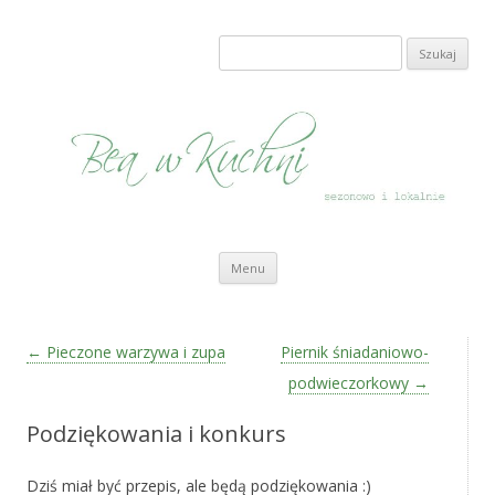
Bea w Kuchni
sezonowo i lokalnie
Szukaj:
Przeskocz do treści
Menu
Zobacz wpisy
←
Pieczone warzywa i zupa
Piernik śniadaniowo-
podwieczorkowy
→
Podziękowania i konkurs
Dziś miał być przepis, ale będą podziękowania :)