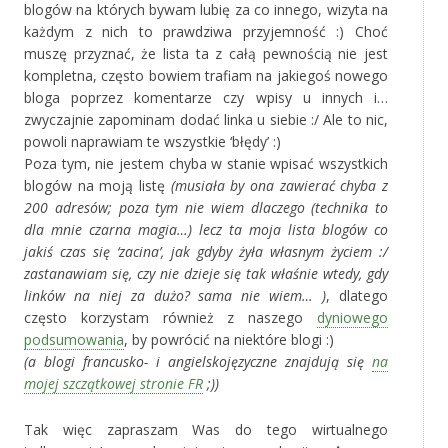
blogów na których bywam lubię za co innego, wizyta na
każdym z nich to prawdziwa przyjemność :) Choć
muszę przyznać, że lista ta z całą pewnością nie jest
kompletna, często bowiem trafiam na jakiegoś nowego
bloga poprzez komentarze czy wpisy u innych i…
zwyczajnie zapominam dodać linka u siebie :/ Ale to nic,
powoli naprawiam te wszystkie ‘błędy’ :)
Poza tym, nie jestem chyba w stanie wpisać wszystkich
blogów na moją listę
(musiała by ona zawierać chyba z
200 adresów; poza tym nie wiem dlaczego (technika to
dla mnie czarna magia…) lecz ta moja lista blogów co
jakiś czas się ‘zacina’, jak gdyby żyła własnym życiem :/
zastanawiam się, czy nie dzieje się tak właśnie wtedy, gdy
linków na niej za dużo? sama nie wiem… )
, dlatego
często korzystam również z naszego
dyniowego
podsumowania
, by powrócić na niektóre blogi :)
(a blogi francusko- i angielskojęzyczne znajdują się
na
mojej szczątkowej stronie FR
;))
Tak więc zapraszam Was do tego wirtualnego