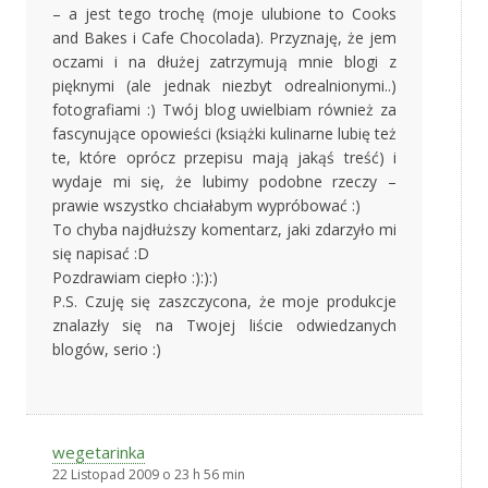
– a jest tego trochę (moje ulubione to Cooks
and Bakes i Cafe Chocolada). Przyznaję, że jem
oczami i na dłużej zatrzymują mnie blogi z
pięknymi (ale jednak niezbyt odrealnionymi..)
fotografiami :) Twój blog uwielbiam również za
fascynujące opowieści (książki kulinarne lubię też
te, które oprócz przepisu mają jakąś treść) i
wydaje mi się, że lubimy podobne rzeczy –
prawie wszystko chciałabym wypróbować :)
To chyba najdłuższy komentarz, jaki zdarzyło mi
się napisać :D
Pozdrawiam ciepło :):):)
P.S. Czuję się zaszczycona, że moje produkcje
znalazły się na Twojej liście odwiedzanych
blogów, serio :)
wegetarinka
22 Listopad 2009 o 23 h 56 min