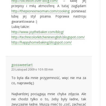
http://okcebon.over-blog.com/
– lubię jej
przepisy i miłą atmosferę. A tutaj zaglądam
http://thepioneerwoman.com/cooking
ponieważ
lubię jej styl pisania. Poprawa nastroju
gwarantowana :)
Lubię także:
http://www.joythebaker.com/blog/
http://technicolorkitcheninenglish.blogspot.com/
http://happyhomebaking.blogspot.com/
gossweetart
23 Listopad 2009 o 10 h 00 min
To była dla mnie przyjemność, więc nie ma za
co, naprawdę;)
Najbardziej pociągają mnie chyba zdjęcia. Ale
nie chodzi tylko o to, żeby były ładne, tak
zwyczajnie ładne. Muszą mieć to ‚coś’, zachęcać