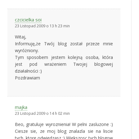
czcicielka soi
23 Listopad 2009 o 13 h 23 min
Witaj,
Informuję,że Twój blog został przeze mnie
wyróżniony.
Tym sposobem jestem kolejną osoba, która
jest pod wrażeniem Twojej blogowej
działalności :)
Pozdrawiam
majka
23 Listopad 2009 o 14 h 02 min
Beo, gratuluje wyroznienia! W pelni zasluzone :)
Ciesze sie, ze moj blog znalazla sie na liscie
tych, ktore odwiedzasz :) Wiekszosc tych blogow