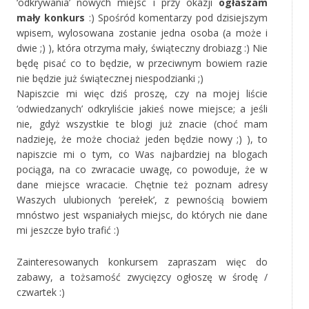
‘odkrywania’ nowych miejsc i przy okazji
ogłaszam
mały konkurs
:) Spośród komentarzy pod dzisiejszym
wpisem, wylosowana zostanie jedna osoba (a może i
dwie ;) ), która otrzyma mały, świąteczny drobiazg :) Nie
będę pisać co to będzie, w przeciwnym bowiem razie
nie będzie już świątecznej niespodzianki ;)
Napiszcie mi więc dziś proszę, czy na mojej liście
‘odwiedzanych’ odkryliście jakieś nowe miejsce; a jeśli
nie, gdyż wszystkie te blogi już znacie (choć mam
nadzieję, że może chociaż jeden będzie nowy ;) ), to
napiszcie mi o tym, co Was najbardziej na blogach
pociąga, na co zwracacie uwagę, co powoduje, że w
dane miejsce wracacie. Chętnie też poznam adresy
Waszych ulubionych ‘perełek’, z pewnością bowiem
mnóstwo jest wspaniałych miejsc, do których nie dane
mi jeszcze było trafić :)
Zainteresowanych konkursem zapraszam więc do
zabawy, a tożsamość zwycięzcy ogłoszę w środę /
czwartek :)