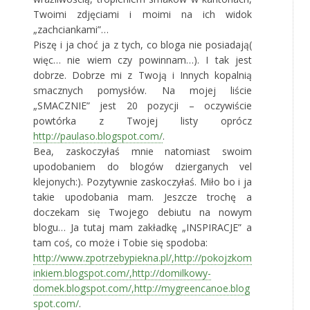
Twoimi zdjęciami i moimi na ich widok
„zachciankami”…
Piszę i ja choć ja z tych, co bloga nie posiadają(
więc… nie wiem czy powinnam…). I tak jest
dobrze. Dobrze mi z Twoją i Innych kopalnią
smacznych pomysłów. Na mojej liście
„SMACZNIE” jest 20 pozycji – oczywiście
powtórka z Twojej listy oprócz
http://paulaso.blogspot.com/
.
Bea, zaskoczyłaś mnie natomiast swoim
upodobaniem do blogów dzierganych vel
klejonych:). Pozytywnie zaskoczyłaś. Miło bo i ja
takie upodobania mam. Jeszcze trochę a
doczekam się Twojego debiutu na nowym
blogu… Ja tutaj mam zakładkę „INSPIRACJE” a
tam coś, co może i Tobie się spodoba:
http://www.zpotrzebypiekna.pl/,http://pokojzkom
inkiem.blogspot.com/,http://domilkowy-
domek.blogspot.com/,http://mygreencanoe.blog
spot.com/
.