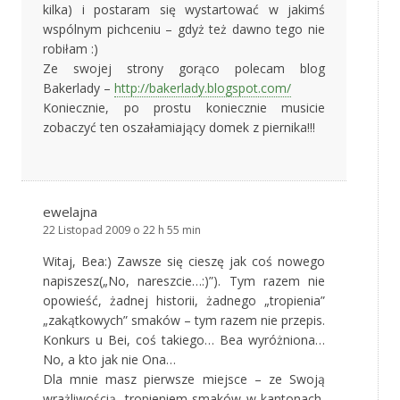
kilka) i postaram się wystartować w jakimś
wspólnym pichceniu – gdyż też dawno tego nie
robiłam :)
Ze swojej strony gorąco polecam blog
Bakerlady –
http://bakerlady.blogspot.com/
Koniecznie, po prostu koniecznie musicie
zobaczyć ten oszałamiający domek z piernika!!!
ewelajna
22 Listopad 2009 o 22 h 55 min
Witaj, Bea:) Zawsze się cieszę jak coś nowego
napiszesz(„No, nareszcie…:)”). Tym razem nie
opowieść, żadnej historii, żadnego „tropienia”
„zakątkowych” smaków – tym razem nie przepis.
Konkurs u Bei, coś takiego… Bea wyróżniona…
No, a kto jak nie Ona…
Dla mnie masz pierwsze miejsce – ze Swoją
wrażliwością, tropieniem smaków w kantonach,