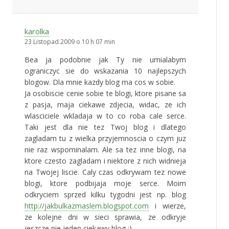
karolka
23 Listopad 2009 o 10 h 07 min
Bea ja podobnie jak Ty nie umialabym
ograniczyc sie do wskazania 10 najlepszych
blogow. Dla mnie kazdy blog ma cos w sobie.
Ja osobiscie cenie sobie te blogi, ktore pisane sa
z pasja, maja ciekawe zdjecia, widac, ze ich
wlasciciele wkladaja w to co roba cale serce.
Taki jest dla nie tez Twoj blog i dlatego
zagladam tu z wielka przyjemnoscia o czym juz
nie raz wspominalam. Ale sa tez inne blogi, na
ktore czesto zagladam i niektore z nich widnieja
na Twojej liscie. Caly czas odkrywam tez nowe
blogi, ktore podbijaja moje serce. Moim
odkryciem sprzed kilku tygodni jest np. blog
http://jakbulkazmaslem.blogspot.com
i wierze,
ze kolejne dni w sieci sprawia, ze odkryje
jeszcze nie jeden ciekawy blog :)