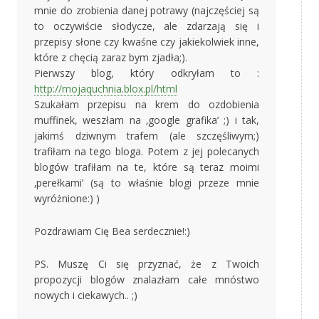
mnie do zrobienia danej potrawy (najczęściej są
to oczywiście słodycze, ale zdarzają się i
przepisy słone czy kwaśne czy jakiekolwiek inne,
które z chęcią zaraz bym zjadła;).
Pierwszy blog, który odkryłam to :
http://mojaquchnia.blox.pl/html
Szukałam przepisu na krem do ozdobienia
muffinek, weszłam na ‚google grafika’ ;) i tak,
jakimś dziwnym trafem (ale szczęśliwym;)
trafiłam na tego bloga. Potem z jej polecanych
blogów trafiłam na te, które są teraz moimi
‚perełkami’ (są to właśnie blogi przeze mnie
wyróżnione:) )
Pozdrawiam Cię Bea serdecznie!:)
PS. Muszę Ci się przyznać, że z Twoich
propozycji blogów znalazłam całe mnóstwo
nowych i ciekawych.. ;)