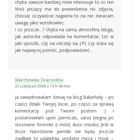
chyba zawsze bardziej mnie interesuje to co ten
Ktoś piszący ma do powiedzenia niż zdjęcia,
chociaż oczywiście najpierw to na nie zwracam
uwagę jako wzrokowiec.
i co jeszcze…? chyba na samą atmosferę bloga,
jak autor/ka odpowiada na komentarze, tzn w
jaki sposób, czy na odczep się (:P) czy stara się
jak najwięcej pomóc, podpowiedzieć…
Marchewka Dracoolina
23 Listopad 2009 o 19 h 46 min
Ja zawędrowałam dzisiaj na blog Bakerlady – po
części dzięki Twojej liście, po części za sprawą
komentarzy pod Twoim postem :) I
postanowiłam upiec pierniczki, zaraz biegnę po
stosowne foremki! (i miód, dużo miodu) Jeśli w
Boże Narodzenie pierniki nie będą jeszcze
zjadliwe to uświetnią urodziny męża i moje –