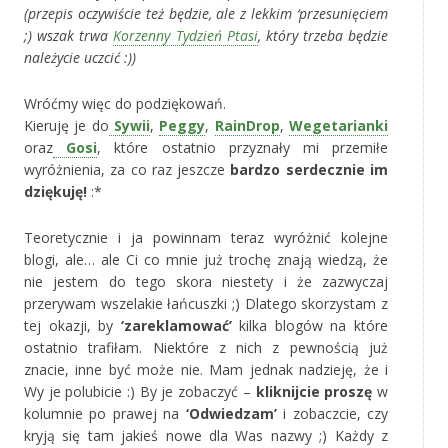
(przepis oczywiście też będzie, ale z lekkim ‘przesunięciem
;) wszak trwa
Korzenny Tydzień Ptasi
, który trzeba będzie
należycie uczcić :))
Wróćmy więc do podziękowań.
Kieruję je do
Sywii
,
Peggy
,
RainDrop
,
Wegetarianki
oraz
Gosi
, które ostatnio przyznały mi przemiłe
wyróżnienia, za co raz jeszcze
bardzo serdecznie im
dziękuję!
:*
Teoretycznie i ja powinnam teraz wyróżnić kolejne
blogi, ale… ale Ci co mnie już trochę znają wiedzą, że
nie jestem do tego skora niestety i że zazwyczaj
przerywam wszelakie łańcuszki ;) Dlatego skorzystam z
tej okazji, by
‘zareklamować’
kilka blogów na które
ostatnio trafiłam. Niektóre z nich z pewnością już
znacie, inne być może nie. Mam jednak nadzieję, że i
Wy je polubicie :) By je zobaczyć –
kliknijcie proszę
w
kolumnie po prawej na
‘Odwiedzam’
i zobaczcie, czy
kryją się tam jakieś nowe dla Was nazwy ;) Każdy z