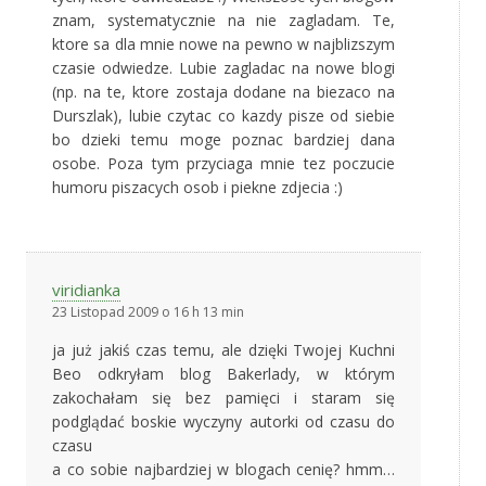
znam, systematycznie na nie zagladam. Te,
ktore sa dla mnie nowe na pewno w najblizszym
czasie odwiedze. Lubie zagladac na nowe blogi
(np. na te, ktore zostaja dodane na biezaco na
Durszlak), lubie czytac co kazdy pisze od siebie
bo dzieki temu moge poznac bardziej dana
osobe. Poza tym przyciaga mnie tez poczucie
humoru piszacych osob i piekne zdjecia :)
viridianka
23 Listopad 2009 o 16 h 13 min
ja już jakiś czas temu, ale dzięki Twojej Kuchni
Beo odkryłam blog Bakerlady, w którym
zakochałam się bez pamięci i staram się
podglądać boskie wyczyny autorki od czasu do
czasu
a co sobie najbardziej w blogach cenię? hmm…