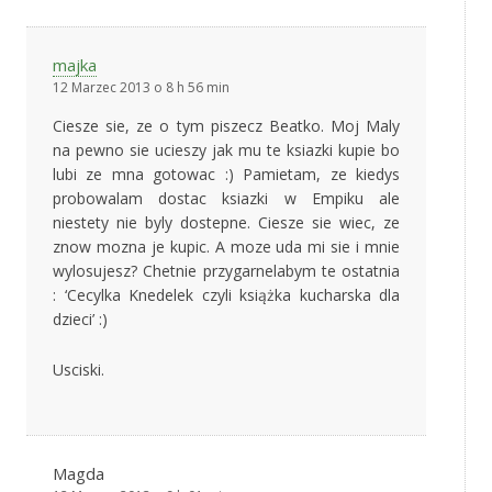
majka
12 Marzec 2013 o 8 h 56 min
Ciesze sie, ze o tym piszecz Beatko. Moj Maly
na pewno sie ucieszy jak mu te ksiazki kupie bo
lubi ze mna gotowac :) Pamietam, ze kiedys
probowalam dostac ksiazki w Empiku ale
niestety nie byly dostepne. Ciesze sie wiec, ze
znow mozna je kupic. A moze uda mi sie i mnie
wylosujesz? Chetnie przygarnelabym te ostatnia
: ‘Cecylka Knedelek czyli książka kucharska dla
dzieci’ :)
Usciski.
Magda