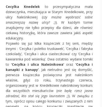
Cecylka Knedelek
to przesympatyczna mała
dziewczynka, mieszkająca w Starym Knedelkowie, przy
ulicy Naleśnikowej (
czy można wyobrazić sobie
smaczniejszą nazwę ulicy? ;)
). W każdym tomie
znajdujemy nie tylko przepisy dla dzieci, ale również
ciekawą historyjkę, która zawsze zawiera jakiś aspekt
edukacyjny.
Pojawiło się już kilka książeczek z tej serii, między
innymi : ‘Cecylka i poletko truskawek’, ‘Cecylka i fabryka
czekolady’, ‘Cecylka i ulica ciasteczkowa’ czy ‘Cecylka i
kawiarenka pod wisienką’. Dwa ostatnio wydane tomiki
to
‘Cecylka i ulica Naleśnikowa’
oraz
‘Cecylka i
kanapki z kanapy’
. Jak nietrudno jest się domyślić,
pierwsza książeczka poświęcona jest naleśnikom
właśnie, gdyż co roku, trzynastego czerwca,
organizowany jest w Knedelkowie naleśnikowy konkurs
dla wszystkich mieszkańców (
nie będę rzecz jasna
zdradzać, kto stał się jego laureatem ;)
). W związku z
tym, oprócz opisu całego konkursu i związanych z nim
perypetii, na końcu książeczki znajdziecie się