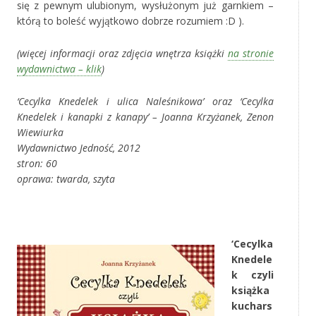
się z pewnym ulubionym, wysłużonym już garnkiem –
którą to boleść wyjątkowo dobrze rozumiem :D ).
(więcej informacji oraz zdjęcia wnętrza książki
na stronie
wydawnictwa – klik
)
‘Cecylka Knedelek i ulica Naleśnikowa’ oraz ‘Cecylka
Knedelek i kanapki z kanapy’ – Joanna Krzyżanek, Zenon
Wiewiurka
Wydawnictwo Jedność, 2012
stron: 60
oprawa: twarda, szyta
‚
‘Cecylka
Knedele
k czyli
książka
kuchars