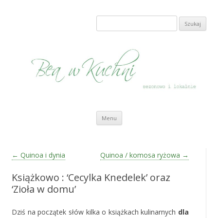
Bea w Kuchni
sezonowo i lokalnie
Szukaj:
Przeskocz do treści
Menu
Zobacz wpisy
←
Quinoa i dynia
Quinoa / komosa ryżowa
→
Książkowo : ‘Cecylka Knedelek’ oraz
‘Zioła w domu’
Dziś na początek słów kilka o książkach kulinarnych
dla