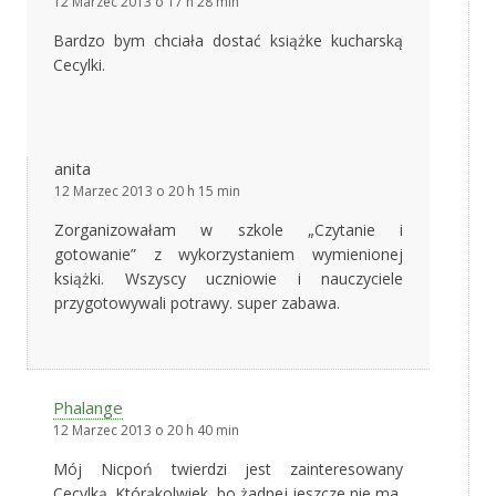
12 Marzec 2013 o 17 h 28 min
Bardzo bym chciała dostać książke kucharską
Cecylki.
anita
12 Marzec 2013 o 20 h 15 min
Zorganizowałam w szkole „Czytanie i
gotowanie” z wykorzystaniem wymienionej
książki. Wszyscy uczniowie i nauczyciele
przygotowywali potrawy. super zabawa.
Phalange
12 Marzec 2013 o 20 h 40 min
Mój Nicpoń twierdzi jest zainteresowany
Cecylką. Którąkolwiek, bo żadnej jeszcze nie ma,