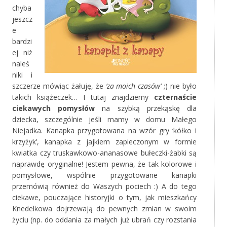
chyba
jeszcz
e
bardzi
ej niż
naleś
niki i
szczerze mówiąc żałuję, że
‘za moich czasów’
;) nie było
takich książeczek… I tutaj znajdziemy
czternaście
ciekawych pomysłów
na szybką przekąskę dla
dziecka, szczególnie jeśli mamy w domu Małego
Niejadka. Kanapka przygotowana na wzór gry ‘kółko i
krzyżyk’, kanapka z jajkiem zapieczonym w formie
kwiatka czy truskawkowo-ananasowe bułeczki-żabki są
naprawdę oryginalne! Jestem pewna, że tak kolorowe i
pomysłowe, wspólnie przygotowane kanapki
przemówią również do Waszych pociech :) A do tego
ciekawe, pouczające historyjki o tym, jak mieszkańcy
Knedelkowa dojrzewają do pewnych zmian w swoim
życiu (np. do oddania za małych już ubrań czy rozstania