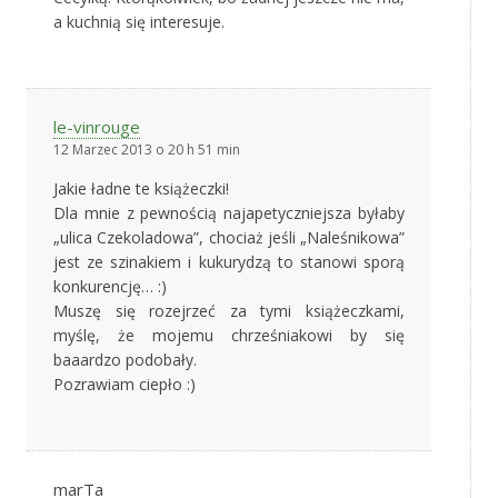
a kuchnią się interesuje.
le-vinrouge
12 Marzec 2013 o 20 h 51 min
Jakie ładne te książeczki!
Dla mnie z pewnością najapetyczniejsza byłaby
„ulica Czekoladowa”, chociaż jeśli „Naleśnikowa”
jest ze szinakiem i kukurydzą to stanowi sporą
konkurencję… :)
Muszę się rozejrzeć za tymi książeczkami,
myślę, że mojemu chrześniakowi by się
baaardzo podobały.
Pozrawiam ciepło :)
marTa