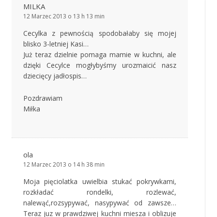
MILKA
12 Marzec 2013 o 13 h 13 min
Cecylka z pewnością spodobałaby się mojej
blisko 3-letniej Kasi…
Już teraz dzielnie pomaga mamie w kuchni, ale
dzięki Cecylce mogłybyśmy urozmaicić nasz
dziecięcy jadłospis…
Pozdrawiam
Miłka
ola
12 Marzec 2013 o 14 h 38 min
Moja pięciolatka uwielbia stukać pokrywkami,
rozkładać rondelki, rozlewać,
nalewąć,rozsypywać, nasypywać od zawsze…
Teraz juz w prawdziwej kuchni miesza i oblizuje