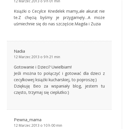
12 Marzec 2013 o 9 h 01 min
Książki o Cecylce Knedelek mamy,ale akurat nie
te.Z chęcią byśmy je przygarnęły…A może
uśmiechnie się do nas szczęście.Magda i Zuzia
Nadia
12 Marzec 2013 o 9 h 21 min
Gotowanie i Dzieci? Uwielbiam!
Jeśli można to połączyć i gotować dla dzieci z
cecylkowej książki kucharskiej, to poproszę:)
Dziękuję Beo za wspaniały blog, jestem tu
często, trzymaj się cieplutko:)
Pewna_mama
12 Marzec 2013 o 10 h 00 min