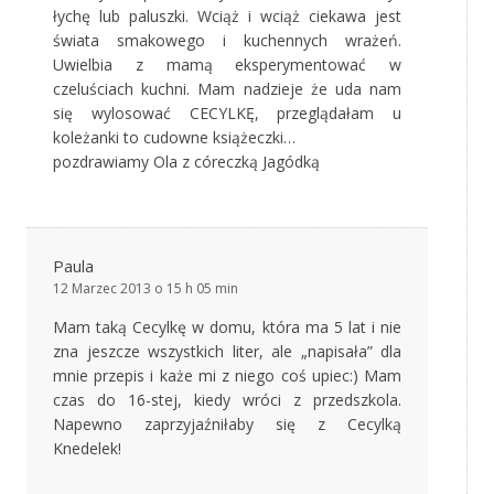
łychę lub paluszki. Wciąż i wciąż ciekawa jest
świata smakowego i kuchennych wrażeń.
Uwielbia z mamą eksperymentować w
czeluściach kuchni. Mam nadzieje że uda nam
się wylosować CECYLKĘ, przeglądałam u
koleżanki to cudowne książeczki…
pozdrawiamy Ola z córeczką Jagódką
Paula
12 Marzec 2013 o 15 h 05 min
Mam taką Cecylkę w domu, która ma 5 lat i nie
zna jeszcze wszystkich liter, ale „napisała” dla
mnie przepis i każe mi z niego coś upiec:) Mam
czas do 16-stej, kiedy wróci z przedszkola.
Napewno zaprzyjaźniłaby się z Cecylką
Knedelek!