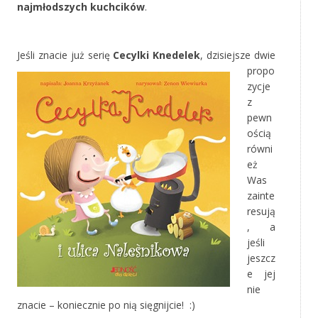
najmłodszych kuchcików
.
‚
Jeśli znacie już serię
Cecylki Knedelek
,
dzisiejsze dwie
propo
zycje
z
pewn
ością
równi
eż
Was
zainte
resują
, a
jeśli
jeszcz
e jej
nie
znacie – koniecznie po nią sięgnijcie! :)