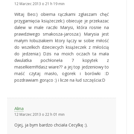
12 Marzec 2013 o 21 h 19 min
Witaj Beo:) obiema rączkami zgłaszam chęć
przygarnięcia książeczek:) obiecuje je przekazac
dalew w male raczki Marysi, która rosnie na
prawdziwego smakosza-jarosza:) Marysia jest
małym łobuziakiem ktory łączy w sobie miłość
do wszelkich dzieciecych książeczek z miłością
do jedzenia:) Dzis na moich oczach ta mała
dwulatka pochłoneła 7 kopytek z
masełkiem!!!dasz wiare?? a jej top jedzeniowy to
maść czytaj masło, ogorek i borówki :D
pozdrawiam gorąco :) i licze na łud szczęścia:D
Alina
12 Marzec 2013 o 22 h 01 min
Ojej, ja bym bardzo chciała Cecylkę :).