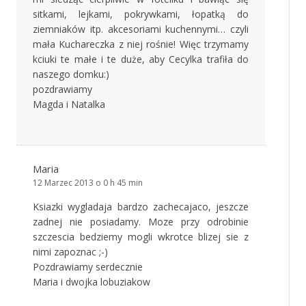
sitkami, lejkami, pokrywkami, łopatką do
ziemniaków itp. akcesoriami kuchennymi… czyli
mała Kuchareczka z niej rośnie! Więc trzymamy
kciuki te małe i te duże, aby Cecylka trafiła do
naszego domku:)
pozdrawiamy
Magda i Natalka
Maria
12 Marzec 2013 o 0 h 45 min
Ksiazki wygladaja bardzo zachecajaco, jeszcze
zadnej nie posiadamy. Moze przy odrobinie
szczescia bedziemy mogli wkrotce blizej sie z
nimi zapoznac ;-)
Pozdrawiamy serdecznie
Maria i dwojka lobuziakow