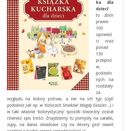
ka dla
dzieci’
to zbiór
prawie
100
opowieś
ci oraz
ponad
130
przepisó
w,
podzielo
nych na
rozdziały
za
względu na kolory potraw, a nie na ich typ (
czyli
podobnie jak np. w ‘Kolorach Smaków’ Magdy Gessler…
) i
w taki właśnie ‘kolorystyczny’ sposób stworzny został
również spis treści. Znajdziemy tu pomysły na sałatki,
zupy, na dania obiadowe czy na desery (
jest nawet
rozdział o kuchni czarno-czarodziejskiej! ;)
).