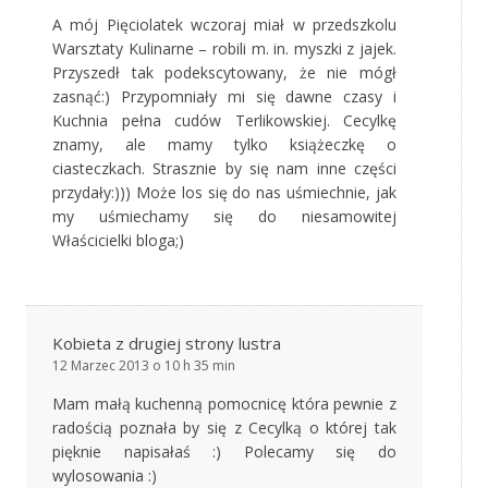
A mój Pięciolatek wczoraj miał w przedszkolu
Warsztaty Kulinarne – robili m. in. myszki z jajek.
Przyszedł tak podekscytowany, że nie mógł
zasnąć:) Przypomniały mi się dawne czasy i
Kuchnia pełna cudów Terlikowskiej. Cecylkę
znamy, ale mamy tylko książeczkę o
ciasteczkach. Strasznie by się nam inne części
przydały:))) Może los się do nas uśmiechnie, jak
my uśmiechamy się do niesamowitej
Właścicielki bloga;)
Kobieta z drugiej strony lustra
12 Marzec 2013 o 10 h 35 min
Mam małą kuchenną pomocnicę która pewnie z
radością poznała by się z Cecylką o której tak
pięknie napisałaś :) Polecamy się do
wylosowania :)