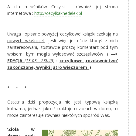
A dla miłośników Cecylki – również jej strona
internetowa :
http://cecylkaknedelek.pl
‚
Uwaga :
opisane powyżej ‘cecylkowe’ książki
czekają na
nowych właścicieli
; jeśli więc jesteście którąś z nich
zainteresowani, zostawcie proszę komentarz pod tym
wpisem, bym mogła wylosować szczęśliwców :)
—>
EDYCJA
(13.03 23h45)
:
cecylkowe ‚rozdawnictwo’
zakończone, wyniki jutro wieczorem :)
‚
* * *
Ostatnia dziś propozycja nie jest typową książką
kulinarną, jednak jako iż traktuje o ziołach w domu, to
może zainteresuje również niektórych spośród Was.
‘Zioła w
domu, czyli