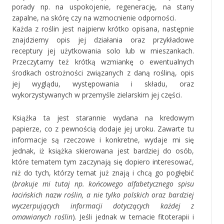
porady np. na uspokojenie, regenerację, na stany
zapalne, na skórę czy na wzmocnienie odporności.
Każda z roślin jest najpierw krótko opisana, następnie
znajdziemy opis jej działania oraz przykładowe
receptury jej użytkowania solo lub w mieszankach.
Przeczytamy też krótką wzmiankę o ewentualnych
środkach ostrożności związanych z daną rośliną, opis
jej wyglądu, występowania i składu, oraz
wykorzystywanych w przemyśle zielarskim jej części.
Książka ta jest starannie wydana na kredowym
papierze, co z pewnością dodaje jej uroku. Zawarte tu
informacje są rzeczowe i konkretne, wydaje mi się
jednak, iż książka skierowana jest bardziej do osób,
które tematem tym zaczynają się dopiero interesować,
niż do tych, którzy temat już znają i chcą go pogłębić
(
brakuje mi tutaj np. końcowego alfabetycznego spisu
łacińskich nazw roślin, a nie tylko polskich
oraz bardziej
wyczerpujących informacji dotyczących każdej z
omawianych roślin
). Jeśli jednak w temacie fitoterapii i