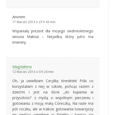
Anonim
11 Marzec 2013 o 23 h 43 min
Wspaniały prezent dla mojego siedmioletniego
wnusia Maksia – Niejadka, który jutro ma
imieniny.
Magdalena
12 Marzec 2013 o 0 h 24 min
Oh, ja uwielbiam Cecylkę Knedelek! Póki co
korzystałam z niej w szkole, pichcąc razem z
dziećmi i jest na liście „do kupienia w
przyszłości” z myślą o wspólnym pieczeniu i
gotowaniu z moją małą Córeczką. Na razie ma
pół roczku, ale w trakcie gotowania towarzyszy
mi siedząc cierpliwie w foteliku i bawiąc się