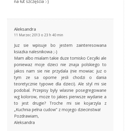
na łut szczęścia :-)
Aleksandra
11 Marzec 2013 o 23 h 40 min
Juz sie wpisuje bo jestem zainteresowana
ksiazka nalesnikowa ;-)
Mam albo mialam takie duze tomisko Cecylki ale
poniewaz moje dzieci nie znaja polskiego to
jakos nam sie nie przydala (nie mowiac juz o
tym ze sa oporne jesli chodzi o dania
teoretycznie typowe dla dzieci). Ale styl mi sie
podobal. Przepisy byly wlasnie posegregowane
wg kolorow, moze to jakies pierwsze wydanie a
to jest drugie? Troche mi sie kojarzyla z
„Kuchnia pelna cudow” z mojego dziecinstwa!
Pozdrawiam,
Aleksandra