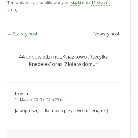
Ten wpis został opublikowany w
książki
dnia
11 Marzec
2013
,
.
Zobacz wpisy
←
Starszy post
Nowszy post
44 odpowiedzi nt. „
Książkowo : ‘Cecylka
Knedelek’ oraz ‘Zioła w domu’
”
Krysia
11 Marzec 2013 o 21 h 23 min
Ja poproszę – dla moich przyszłych dzieciątek:)