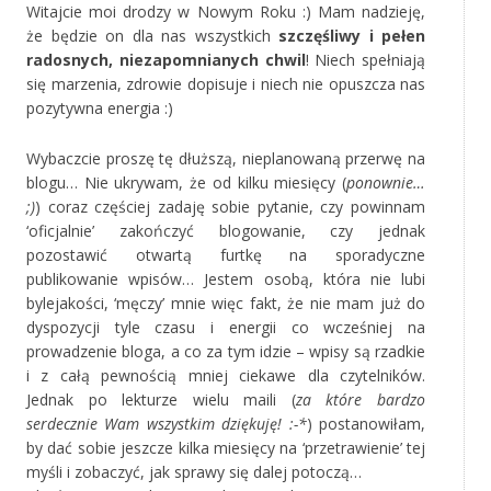
Witajcie moi drodzy w Nowym Roku :) Mam nadzieję,
że będzie on dla nas wszystkich
szczęśliwy i pełen
radosnych, niezapomnianych chwil
! Niech spełniają
się marzenia, zdrowie dopisuje i niech nie opuszcza nas
pozytywna energia :)
Wybaczcie proszę tę dłuższą, nieplanowaną przerwę na
blogu… Nie ukrywam, że od kilku miesięcy (
ponownie…
;)
) coraz częściej zadaję sobie pytanie, czy powinnam
‘oficjalnie’ zakończyć blogowanie, czy jednak
pozostawić otwartą furtkę na sporadyczne
publikowanie wpisów… Jestem osobą, która nie lubi
bylejakości, ‘męczy’ mnie więc fakt, że nie mam już do
dyspozycji tyle czasu i energii co wcześniej na
prowadzenie bloga, a co za tym idzie – wpisy są rzadkie
i z całą pewnością mniej ciekawe dla czytelników.
Jednak po lekturze wielu maili (
za które bardzo
serdecznie Wam wszystkim dziękuję! :-*
) postanowiłam,
by dać sobie jeszcze kilka miesięcy na ‘przetrawienie’ tej
myśli i zobaczyć, jak sprawy się dalej potoczą…