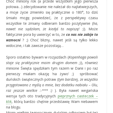
Choć miniony rok (a przede wszystkim jego pierwsza
połowa…) zdecydowanie nie należał do najłatwiejszych,
a moje życie zmieniło się praktycznie o 180°, to dziś
śmiało mogę powiedzieć, że z perspektywy czasu
wszystkie te zmiany odbieram bardzo pozytywnie (
ha,
nawet nie sądziłam, że kiedyś to napiszę! :)
). Może
faktycznie pora by uwierzyć w to, że
co nas nie zabije to
wzmocni
? ;) Choć blizny, nawet jeśli są tylko lekko
widoczne, i tak zawsze pozostają…
Sporo ostatnio bywam w rozjazdach (
Kopenhaga powoli
staje się praktycznie moim drugim domem ;)
), również
minione Święta spędziłam tym razem w Danii i po raz
pierwszy miałam okazję ‘na żywo’ ;) spróbować
duńskich świątecznych potraw (
tym bardziej, że wszystko
przygotowano z myślą o mnie, bez dodatku nabiału – Olu,
raz jeszcze wielkie :-*** :)
). Była nawet wegańska
wersja tych oto tradycyjnych
pieprznych ciasteczek –
klik
, którą bardzo chętnie przedstawię Wam niebawem
na blogu.
Moim wielkim tegorocznym duńskim odkryciem był też