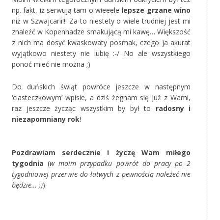
np. fakt, iż serwują tam o wieeele
lepsze grzane wino
niż w Szwajcarii!!! Za to niestety o wiele trudniej jest mi
znaleźć w Kopenhadze smakującą mi kawę… Większość
z nich ma dosyć kwaskowaty posmak, czego ja akurat
wyjątkowo niestety nie lubię :-/ No ale wszystkiego
ponoć mieć nie można ;)
Do duńskich świąt powróce jeszcze w następnym
‘ciasteczkowym’ wpisie, a dziś żegnam się już z Wami,
raz jeszcze życząc wszystkim by był to
radosny i
niezapomniany rok
!
‚
Pozdrawiam serdecznie i życzę Wam miłego
tygodnia
(
w moim przypadku powrót do pracy po 2
tygodniowej przerwie do łatwych z pewnością należeć nie
będzie… ;)
).
‚