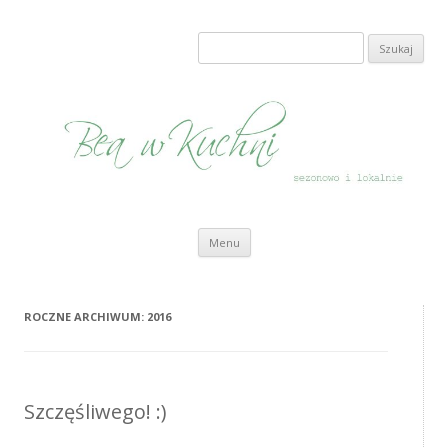
Bea w Kuchni
sezonowo i lokalnie
Szukaj:
Przeskocz do treści
Menu
ROCZNE ARCHIWUM:
2016
Szczęśliwego! :)