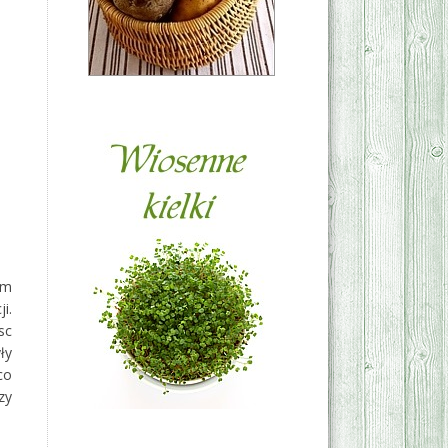
ym
i.
sc
ły
co
zy