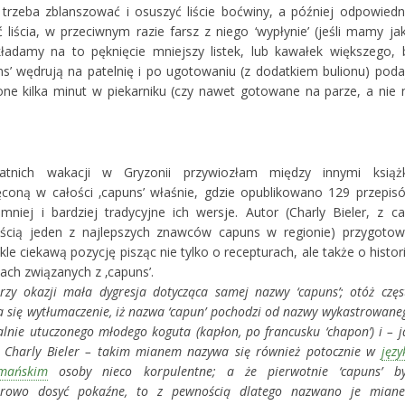
 trzeba zblanszować i osuszyć liście boćwiny, a później odpowiedn
 liścia, w przeciwnym razie farsz z niego ‘wypłynie’ (jeśli mamy jak
kładamy na to pęknięcie mniejszy listek, lub kawałek większego, 
uns’ wędrują na patelnię i po ugotowaniu (z dodatkiem bulionu) poda
ne kilka minut w piekarniku (czy nawet gotowane na parze, a nie 
atnich wakacji w Gryzonii przywiozłam między innymi książ
coną w całości ‚capuns’ właśnie, gdzie opublikowano 129 przepis
mniej i bardziej tradycyjne ich wersje. Autor (Charly Bieler, z ca
ścią jeden z najlepszych znawców capuns w regionie) przygotow
kle ciekawą pozycję pisząc nie tylko o recepturach, ale także o historii
jach związanych z ‚capuns’.
przy okazji mała dygresja dotycząca samej nazwy ‘capuns’; otóż częs
a się wytłumaczenie, iż nazwa ‘capun’ pochodzi od nazwy wykastrowane
jalnie utuczonego młodego koguta (kapłon, po francusku ‘chapon’) i – j
 Charly Bieler – takim mianem nazywa się również potocznie w
języ
omańskim
osoby nieco korpulentne; a że pierwotnie ‘capuns’ by
arowo dosyć pokaźne, to z pewnością dlatego nazwano je mian