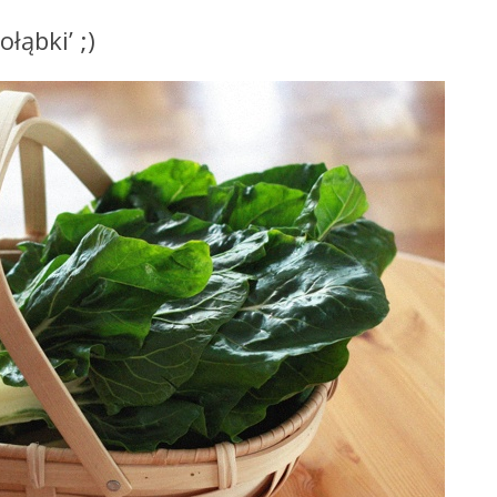
łąbki’ ;)