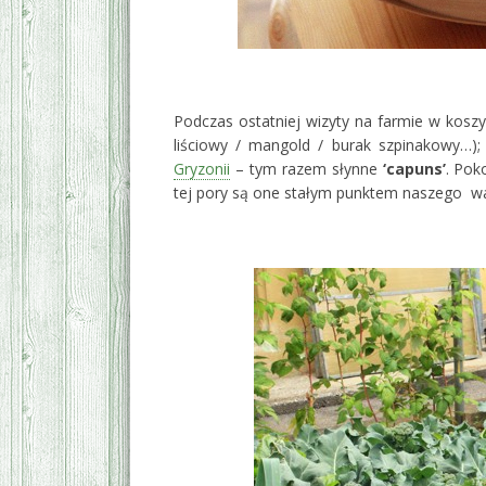
‚
Podczas ostatniej wizyty na farmie w koszy
liściowy / mangold / burak szpinakowy…);
Gryzonii
– tym razem słynne
‘capuns’
. Pok
tej pory są one stałym punktem naszego wa
‚