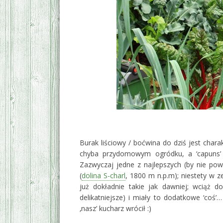
‚
Burak liściowy / boćwina do dziś jest ch
chyba przydomowym ogródku, a ‘capuns’ n
Zazwyczaj jedne z najlepszych (by nie pow
(
dolina S-charl
, 1800 m n.p.m); niestety w 
już dokładnie takie jak dawniej; wciąż d
delikatniejsze) i miały to dodatkowe ‘coś
‚nasz’ kucharz wrócił :)
‚