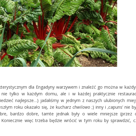
arakterystycznym dla Engadyny warzywem i znaleźć go można w każd
ie tylko w każdym domu, ale i w każdej praktycznie restauracj
iedzieć najlepsze…) jadaliśmy w jednym z naszych ulubionych miej
zeszłym roku okazało się, że kucharz
chwilowo
;) inny i ‚capuns’ nie by
obre, bardzo dobre, tamte jednak były o wiele mniejsze (przez 
’… Koniecznie więc trzeba będzie wrócić w tym roku by sprawdzić, c