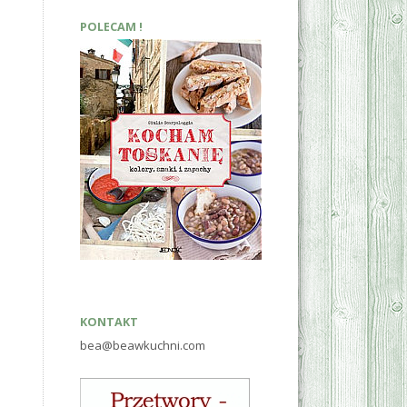
POLECAM !
KONTAKT
bea@beawkuchni.com