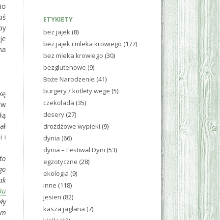
io
iś
ETYKIETY
by
bez jajek
(8)
je
bez jajek i mleka krowiego
(177)
na
bez mleka krowiego
(30)
bezglutenowe
(9)
Boże Narodzenie
(41)
burgery / kotlety wege
(5)
kę
czekolada
(35)
ów
desery
(27)
łą
ał
drożdżowe wypieki
(9)
 i
dynia
(66)
dynia – Festiwal Dyni
(53)
to
egzotyczne
(28)
go
ekologia
(9)
ak
inne
(118)
ku
jesien
(82)
ły
kasza jaglana
(7)
em