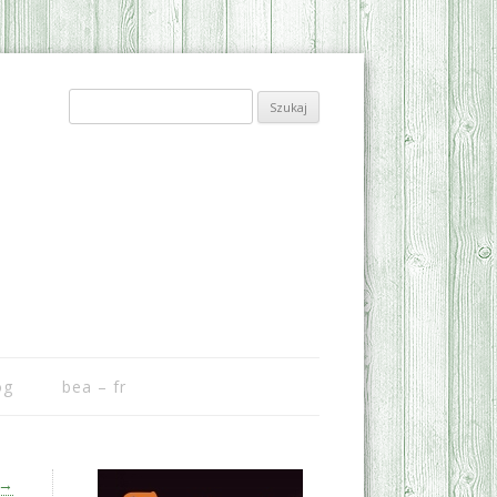
Szukaj:
og
bea – fr
→