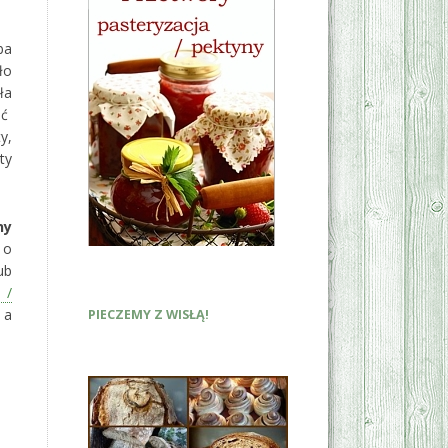
ba
ło
ła
ić
y,
ty
ny
 o
ub
 /
 a
PIECZEMY Z WISŁĄ!