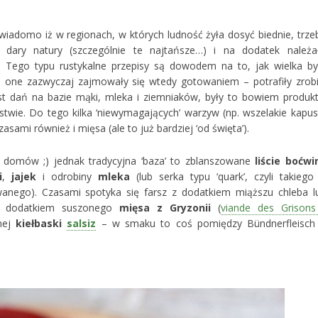
 wiadomo iż w regionach, w których ludność żyła dosyć biednie, trze
e dary natury (szczególnie te najtańsze…) i na dodatek należa
 Tego typu rustykalne przepisy są dowodem na to, jak wielka by
one zazwyczaj zajmowały się wtedy gotowaniem – potrafiły zrob
jest dań na bazie mąki, mleka i ziemniaków, były to bowiem produkt
wie. Do tego kilka ‘niewymagających’ warzyw (np. wszelakie kapus
zasami również i mięsa (ale to już bardziej ‘od święta’).
e domów ;) jednak tradycyjna ‘baza’ to zblanszowane
liście boćwi
i
,
jajek
i odrobiny
mleka
(lub serka typu ‘quark’, czyli takiego
anego). Czasami spotyka się farsz z dodatkiem miąższu chleba l
 z dodatkiem suszonego
mięsa z Gryzonii
(
viande des Grisons
nej
kiełbaski
salsiz
– w smaku to coś pomiędzy Bündnerfleisch