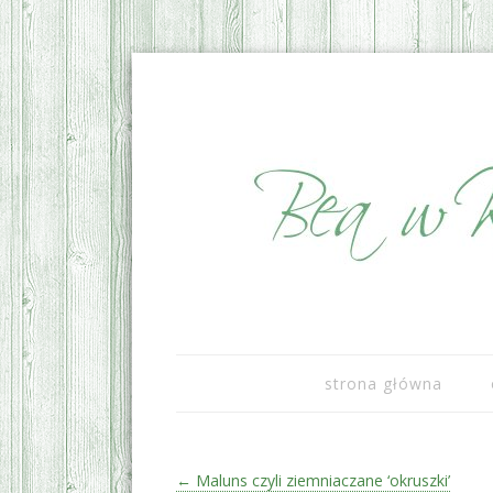
sezonowo i lokalnie
Bea w Kuchni
strona główna
Zobacz wpisy
←
Maluns czyli ziemniaczane ‘okruszki’