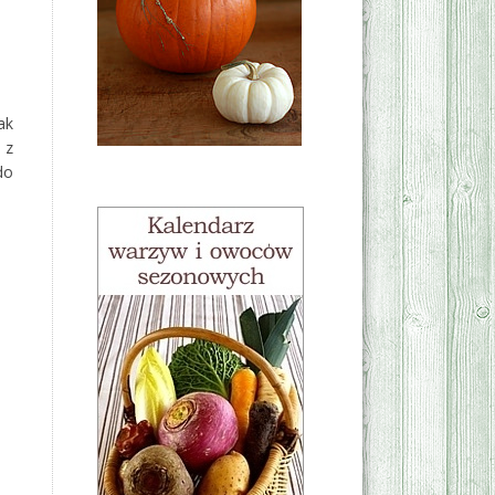
ak
 z
do