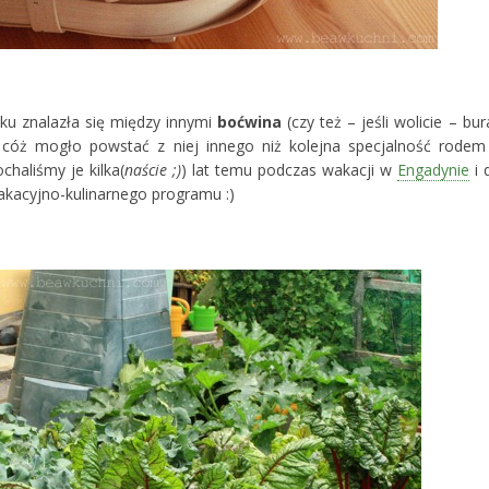
ku znalazła się między innymi
boćwina
(czy też – jeśli wolicie – bur
 cóż mogło powstać z niej innego niż kolejna specjalność rodem
ochaliśmy je kilka(
naście ;)
) lat temu podczas wakacji w
Engadynie
i 
kacyjno-kulinarnego programu :)