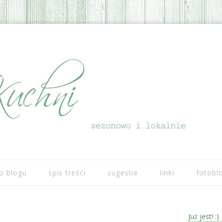
Przeskocz do treści
o blogu
spis treści
sugestie
linki
fotobl
Już jest! :)