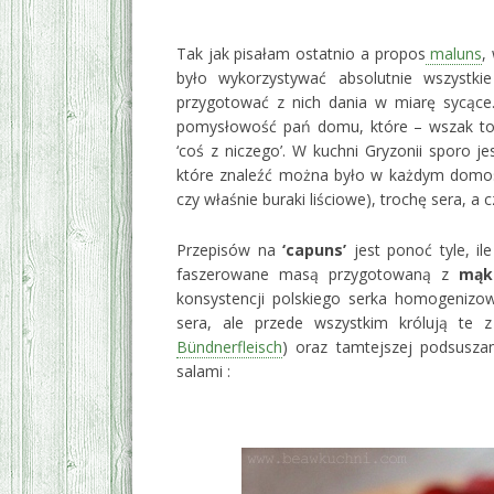
‚
Tak jak pisałam ostatnio a propos
maluns
,
było wykorzystywać absolutnie wszystki
przygotować z nich dania w miarę sycące.
pomysłowość pań domu, które – wszak to 
‘coś z niczego’. W kuchni Gryzonii sporo 
które znaleźć można było w każdym domost
czy właśnie buraki liściowe), trochę sera, a c
Przepisów na
‘capuns’
jest ponoć tyle, il
faszerowane masą przygotowaną z
mąk
konsystencji polskiego serka homogenizow
sera, ale przede wszystkim królują te
Bündnerfleisch
) oraz tamtejszej podsusza
salami :
‚