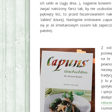
ich setki w ciągu dnia…), najpierw bowiem
zwijać nałożony farsz tak, by nie uszkodzić
pęknięty liść, to przed faszerowaniem na
‘zakleić’ dziurę). Następnie zrolowane ‚cap
się je ze śmietanowym sosem lub zapieczo
patelni).
‚
Z ost
poświę
na te 
pewno
niezwy
tradyc
(
i tu 
spotyk
i spec
dodaje
retor
rozmi