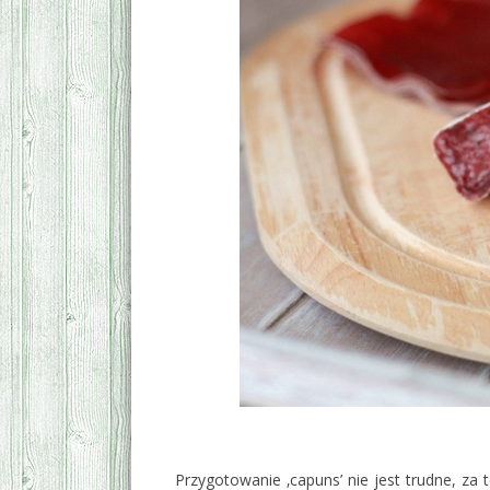
‚
Przygotowanie ‚capuns’ nie jest trudne, za 