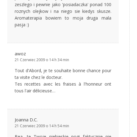
zeszlego i pewnie jako 'posiadaczka' ponad 100
roznych olejkow i na niego sie kiedys skusze.
Aromaterapia bowiem to moja druga mala
pasja :)
awoz
21 Czerwiec 2009 o 14 h 34 min
Tout d'Abord, je te souhaite bonne chance pour
ta visite chez le docteur.
Tes recettes avec les fraises à l'honneur ont
tous l'air délicieuse…
Joanna D.C.
21 Czerwiec 2009 o 14 h 54 min
Bea, te Twoje niebieskie nogi faktycznie nie