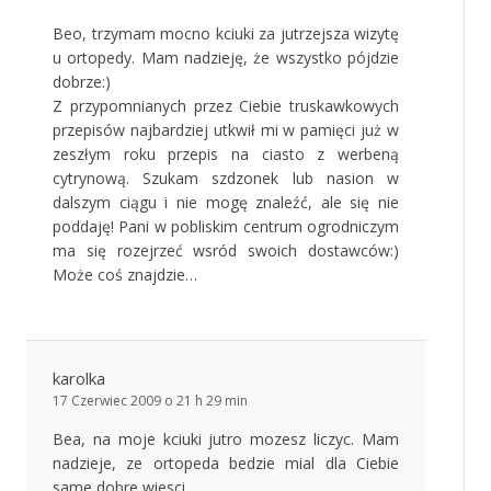
Beo, trzymam mocno kciuki za jutrzejsza wizytę
u ortopedy. Mam nadzieję, że wszystko pójdzie
dobrze:)
Z przypomnianych przez Ciebie truskawkowych
przepisów najbardziej utkwił mi w pamięci już w
zeszłym roku przepis na ciasto z werbeną
cytrynową. Szukam szdzonek lub nasion w
dalszym ciągu i nie mogę znaleźć, ale się nie
poddaję! Pani w pobliskim centrum ogrodniczym
ma się rozejrzeć wsród swoich dostawców:)
Może coś znajdzie…
karolka
17 Czerwiec 2009 o 21 h 29 min
Bea, na moje kciuki jutro mozesz liczyc. Mam
nadzieje, ze ortopeda bedzie mial dla Ciebie
same dobre wiesci.