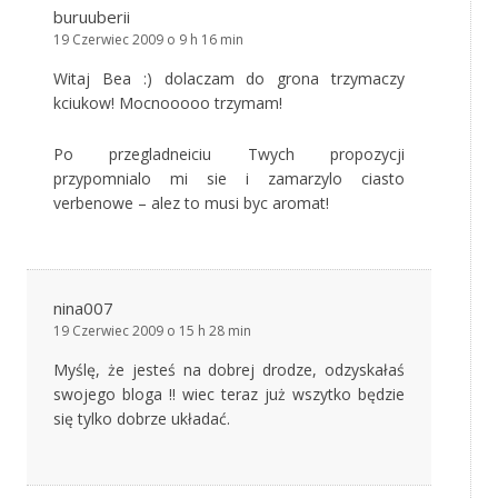
buruuberii
19 Czerwiec 2009 o 9 h 16 min
Witaj Bea :) dolaczam do grona trzymaczy
kciukow! Mocnooooo trzymam!
Po przegladneiciu Twych propozycji
przypomnialo mi sie i zamarzylo ciasto
verbenowe – alez to musi byc aromat!
nina007
19 Czerwiec 2009 o 15 h 28 min
Myślę, że jesteś na dobrej drodze, odzyskałaś
swojego bloga !! wiec teraz już wszytko będzie
się tylko dobrze układać.