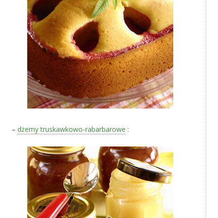
–
dżemy truskawkowo-rabarbarowe
: