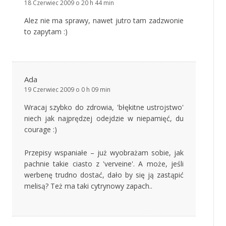
18 Czerwiec 2009 o 20 h 44 min
Alez nie ma sprawy, nawet jutro tam zadzwonie
to zapytam :)
Ada
19 Czerwiec 2009 o 0 h 09 min
Wracaj szybko do zdrowia, 'błękitne ustrojstwo'
niech jak najprędzej odejdzie w niepamięć, du
courage :)
Przepisy wspaniałe – już wyobrażam sobie, jak
pachnie takie ciasto z 'verveine'. A może, jeśli
werbenę trudno dostać, dało by się ją zastąpić
melisą? Też ma taki cytrynowy zapach..