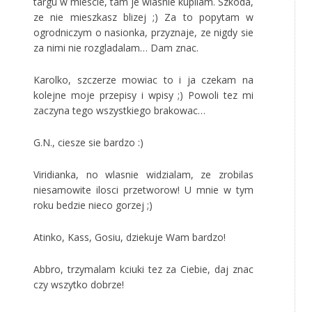
targu w miescie, tam je wlasnie kupilam. Szkoda,
ze nie mieszkasz blizej ;) Za to popytam w
ogrodniczym o nasionka, przyznaje, ze nigdy sie
za nimi nie rozgladalam… Dam znac.
Karolko, szczerze mowiac to i ja czekam na
kolejne moje przepisy i wpisy ;) Powoli tez mi
zaczyna tego wszystkiego brakowac…
G.N., ciesze sie bardzo :)
Viridianka, no wlasnie widzialam, ze zrobilas
niesamowite ilosci przetworow! U mnie w tym
roku bedzie nieco gorzej ;)
Atinko, Kass, Gosiu, dziekuje Wam bardzo!
Abbro, trzymalam kciuki tez za Ciebie, daj znac
czy wszytko dobrze!