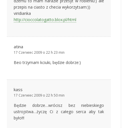
dzemu to mam narazie przesyt w robieniu:) ale
przepis na ciasto z checia wykorzytsam:))
viridianka
http://cioccolatogatto.blox.pl/html
atina
17 Czerwiec 2009 o 22 h 23 min
Beo trzymam kciuki, będzie dobrze:)
kass
17 Czerwiec 2009 o 22 h 50 min
Będzie dobrze…wrócisz bez niebieskiego
ustrojstwa…życzę Ci z całego serca aby tak
było!!!