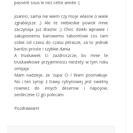
passent sous le nez cette année :(
Joanno, sama nie wiem czy moje wlasne o wiele
zgrabiejsze ;) Ale te niebieskie powoli mnie
zaczynaja juz draznic ;) Choc dzieki wprawie i
zakupionemu barowemu taboretowi cos tam
sobie od czasu do czasu pitrasze, sa to jednak
bardzo proste i szybkie dania.
A truskawek Ci zazdroszcze, bo mnie te
truskawkowe przyjemnosci niestety w tym roku
omijaja.
Mam nadzieje, ze 'zupa' Ci / Wam posmakuje.
No i ten syrop z trawy cytrynowej jest swietny
rowniez do innych deserow i napojow,
serdecznie Ci go polecam.
Pozdrawiam!