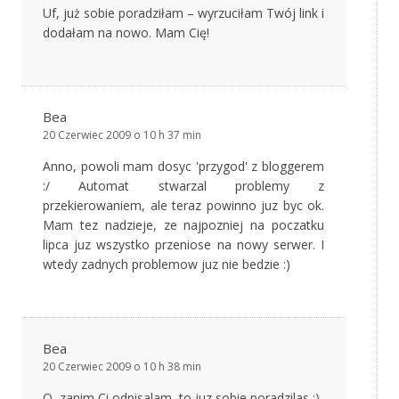
Uf, już sobie poradziłam – wyrzuciłam Twój link i
dodałam na nowo. Mam Cię!
Bea
20 Czerwiec 2009 o 10 h 37 min
Anno, powoli mam dosyc 'przygod' z bloggerem
:/ Automat stwarzal problemy z
przekierowaniem, ale teraz powinno juz byc ok.
Mam tez nadzieje, ze najpozniej na poczatku
lipca juz wszystko przeniose na nowy serwer. I
wtedy zadnych problemow juz nie bedzie :)
Bea
20 Czerwiec 2009 o 10 h 38 min
O, zanim Ci odpisalam, to juz sobie poradzilas ;)