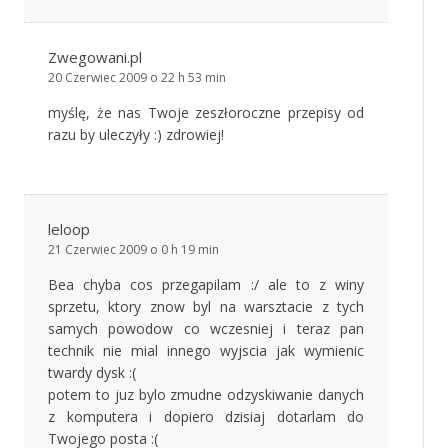
Zwegowani.pl
20 Czerwiec 2009 o 22 h 53 min
myślę, że nas Twoje zeszłoroczne przepisy od
razu by uleczyły :) zdrowiej!
leloop
21 Czerwiec 2009 o 0 h 19 min
Bea chyba cos przegapilam :/ ale to z winy
sprzetu, ktory znow byl na warsztacie z tych
samych powodow co wczesniej i teraz pan
technik nie mial innego wyjscia jak wymienic
twardy dysk :(
potem to juz bylo zmudne odzyskiwanie danych
z komputera i dopiero dzisiaj dotarlam do
Twojego posta :(