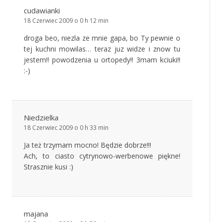
cudawianki
18 Czerwiec 2009 o 0 h 12 min
droga beo, niezla ze mnie gapa, bo Ty pewnie o
tej kuchni mowilas… teraz juz widze i znow tu
jestem!! powodzenia u ortopedy!! 3mam kciuki!!
:-)
Niedzielka
18 Czerwiec 2009 o 0 h 33 min
Ja też trzymam mocno! Będzie dobrze!!!
Ach, to ciasto cytrynowo-werbenowe piękne!
Strasznie kusi :)
majana