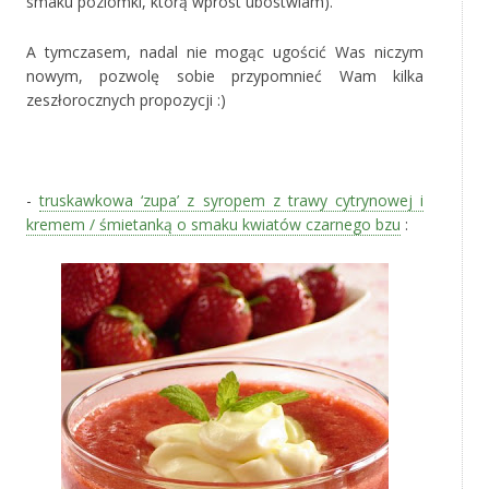
smaku poziomki, którą wprost ubóstwiam).
A tymczasem, nadal nie mogąc ugościć Was niczym
nowym, pozwolę sobie przypomnieć Wam kilka
zeszłorocznych propozycji :)
-
truskawkowa ‘zupa’ z syropem z trawy cytrynowej i
kremem / śmietanką o smaku kwiatów czarnego bzu
: