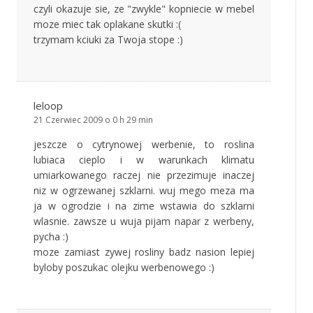
czyli okazuje sie, ze "zwykle" kopniecie w mebel
moze miec tak oplakane skutki :(
trzymam kciuki za Twoja stope :)
leloop
21 Czerwiec 2009 o 0 h 29 min
jeszcze o cytrynowej werbenie, to roslina
lubiaca cieplo i w warunkach klimatu
umiarkowanego raczej nie przezimuje inaczej
niz w ogrzewanej szklarni. wuj mego meza ma
ja w ogrodzie i na zime wstawia do szklarni
wlasnie. zawsze u wuja pijam napar z werbeny,
pycha :)
moze zamiast zywej rosliny badz nasion lepiej
byloby poszukac olejku werbenowego :)