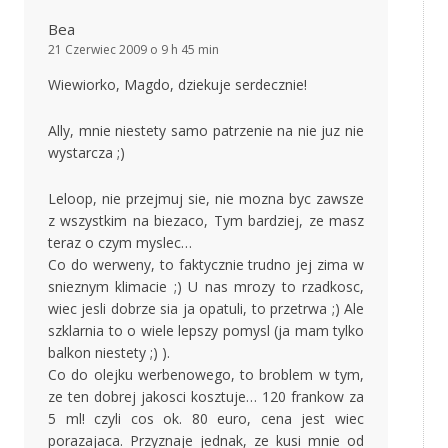
Bea
21 Czerwiec 2009 o 9 h 45 min
Wiewiorko, Magdo, dziekuje serdecznie!
Ally, mnie niestety samo patrzenie na nie juz nie
wystarcza ;)
Leloop, nie przejmuj sie, nie mozna byc zawsze
z wszystkim na biezaco, Tym bardziej, ze masz
teraz o czym myslec…
Co do werweny, to faktycznie trudno jej zima w
snieznym klimacie ;) U nas mrozy to rzadkosc,
wiec jesli dobrze sia ja opatuli, to przetrwa ;) Ale
szklarnia to o wiele lepszy pomysl (ja mam tylko
balkon niestety ;) ).
Co do olejku werbenowego, to broblem w tym,
ze ten dobrej jakosci kosztuje… 120 frankow za
5 ml! czyli cos ok. 80 euro, cena jest wiec
porazajaca. Przyznaje jednak, ze kusi mnie od