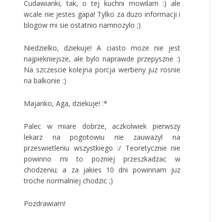
Cudawianki, tak, o tej kuchni mowilam :) ale
wcale nie jestes gapa! Tylko za duzo informacji i
blogow mi sie ostatnio namnozylo ;)
Niedzielko, dziekuje! A ciasto moze nie jest
najpiekniejsze, ale bylo naprawde przepyszne :)
Na szczescie kolejna porcja werbeny juz rosnie
na balkonie :)
Majanko, Aga, dziekuje! :*
Palec w miare dobrze, aczkolwiek pierwszy
lekarz na pogotowiu nie zauwazyl na
przeswietleniu wszystkiego :/ Teoretycznie nie
powinno mi to pozniej przeszkadzac w
chodzeniu; a za jakies 10 dni powinnam juz
troche normalniej chodzic ;)
Pozdrawiam!