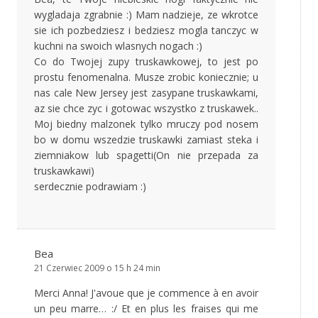
wygladaja zgrabnie :) Mam nadzieje, ze wkrotce
sie ich pozbedziesz i bedziesz mogla tanczyc w
kuchni na swoich wlasnych nogach :)
Co do Twojej zupy truskawkowej, to jest po
prostu fenomenalna. Musze zrobic koniecznie; u
nas cale New Jersey jest zasypane truskawkami,
az sie chce zyc i gotowac wszystko z truskawek..
Moj biedny malzonek tylko mruczy pod nosem
bo w domu wszedzie truskawki zamiast steka i
ziemniakow lub spagetti(On nie przepada za
truskawkawi)
serdecznie podrawiam :)
Bea
21 Czerwiec 2009 o 15 h 24 min
Merci Anna! J'avoue que je commence à en avoir
un peu marre… :/ Et en plus les fraises qui me