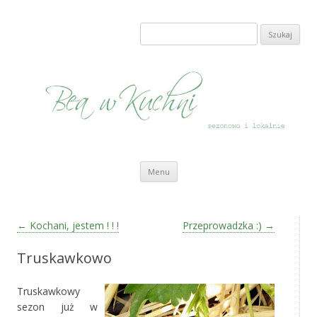
Bea w Kuchni
sezonowo i lokalnie
Szukaj:
Przeskocz do treści
Menu
Zobacz wpisy
←
Kochani, jestem ! ! !
Przeprowadzka :)
→
Truskawkowo
Truskawkowy
sezon już w