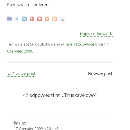
Pozdrawiam serdecznie!
Napisz odpowiedź
Ten wpis został opublikowany w
inne
,
lato
,
owoce
dnia
17
Czerwiec 2009
,
.
Zobacz wpisy
←
Starszy post
Nowszy post
42 odpowiedzi nt. „
Truskawkowo
”
kasiac
17 Czerwiec 2009 o 20 h 45 min