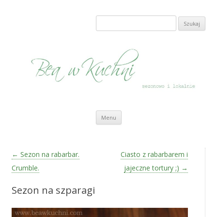
Bea w Kuchni
sezonowo i lokalnie
Szukaj:
Przeskocz do treści
Menu
Zobacz wpisy
←
Sezon na rabarbar.
Ciasto z rabarbarem i
Crumble.
jajeczne tortury ;)
→
Sezon na szparagi