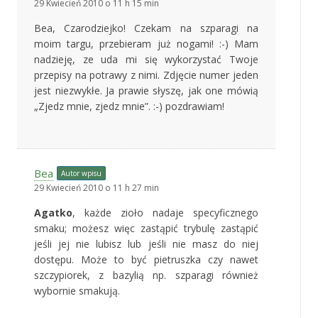
29 Kwiecień 2010 o 11 h 15 min
Bea, Czarodziejko! Czekam na szparagi na
moim targu, przebieram już nogami! :-) Mam
nadzieję, ze uda mi się wykorzystać Twoje
przepisy na potrawy z nimi. Zdjęcie numer jeden
jest niezwykłe. Ja prawie słyszę, jak one mówią
„Zjedz mnie, zjedz mnie”. :-) pozdrawiam!
Bea
Autor wpisu
29 Kwiecień 2010 o 11 h 27 min
Agatko
, każde zioło nadaje specyficznego
smaku; możesz więc zastąpić trybulę zastąpić
jeśli jej nie lubisz lub jeśli nie masz do niej
dostępu. Może to być pietruszka czy nawet
szczypiorek, z bazylią np. szparagi również
wybornie smakują.