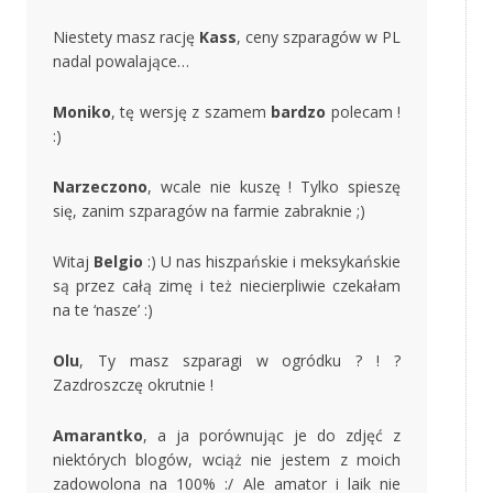
Niestety masz rację
Kass
, ceny szparagów w PL
nadal powalające…
Moniko
, tę wersję z szamem
bardzo
polecam !
:)
Narzeczono
, wcale nie kuszę ! Tylko spieszę
się, zanim szparagów na farmie zabraknie ;)
Witaj
Belgio
:) U nas hiszpańskie i meksykańskie
są przez całą zimę i też niecierpliwie czekałam
na te ‘nasze’ :)
Olu
, Ty masz szparagi w ogródku ? ! ?
Zazdroszczę okrutnie !
Amarantko
, a ja porównując je do zdjęć z
niektórych blogów, wciąż nie jestem z moich
zadowolona na 100% :/ Ale amator i laik nie