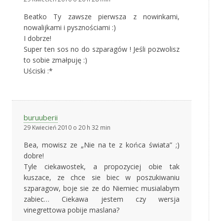
Beatko Ty zawsze pierwsza z nowinkami,
nowalijkami i pysznościami :)
I dobrze!
Super ten sos no do szparagów ! Jeśli pozwolisz
to sobie zmałpuję :)
Uściski :*
buruuberii
29 Kwiecień 2010 o 20 h 32 min
Bea, mowisz ze „Nie na te z końca świata” ;)
dobre!
Tyle ciekawostek, a propozyciej obie tak
kuszace, ze chce sie biec w poszukiwaniu
szparagow, boje sie ze do Niemiec musialabym
zabiec… Ciekawa jestem czy wersja
vinegrettowa pobije maslana?