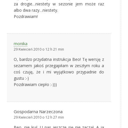
za drogie…niestety w sezonie jem może raz
albo dwa razy…niestety.
Pozdrawiam!
monika
29 Kwiecień 2010 o 12 h 21 min
O, bardzo przydatna instrukcja Beo! Tę wersję z
sezamem jakoś przegapiłam w zeszłym roku a
coś czuję, że i mi wyjątkowo przypadnie do
gustu :-)
Pozdrawiam ciepło :-)))
Gospodarna Narzeczona
29 Kwiecień 2010 o 12 h 27 min
Beo, nie kuś. U nas jeszcze się nie zaczął. A ja