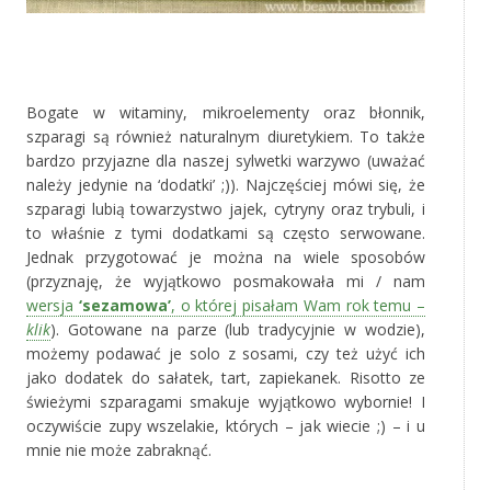
*
Bogate w witaminy, mikroelementy oraz błonnik,
szparagi są również naturalnym diuretykiem. To także
bardzo przyjazne dla naszej sylwetki warzywo (uważać
należy jedynie na ‘dodatki’ ;)). Najczęściej mówi się, że
szparagi lubią towarzystwo jajek, cytryny oraz trybuli, i
to właśnie z tymi dodatkami są często serwowane.
Jednak przygotować je można na wiele sposobów
(przyznaję, że wyjątkowo posmakowała mi / nam
wersja
‘sezamowa’
, o której pisałam Wam rok temu –
klik
). Gotowane na parze (lub tradycyjnie w wodzie),
możemy podawać je solo z sosami, czy też użyć ich
jako dodatek do sałatek, tart, zapiekanek. Risotto ze
świeżymi szparagami smakuje wyjątkowo wybornie! I
oczywiście zupy wszelakie, których – jak wiecie ;) – i u
mnie nie może zabraknąć.