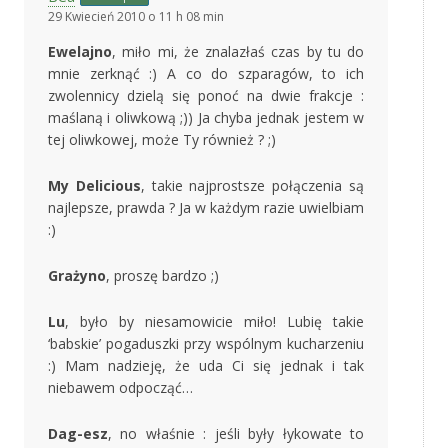
29 Kwiecień 2010 o 11 h 08 min
Ewelajno
, miło mi, że znalazłaś czas by tu do
mnie zerknąć :) A co do szparagów, to ich
zwolennicy dzielą się ponoć na dwie frakcje :
maślaną i oliwkową ;)) Ja chyba jednak jestem w
tej oliwkowej, może Ty również ? ;)
My Delicious
, takie najprostsze połączenia są
najlepsze, prawda ? Ja w każdym razie uwielbiam
:)
Grażyno
, proszę bardzo ;)
Lu
, było by niesamowicie miło! Lubię takie
‘babskie’ pogaduszki przy wspólnym kucharzeniu
:) Mam nadzieję, że uda Ci się jednak i tak
niebawem odpocząć…
Dag-esz
, no właśnie : jeśli były łykowate to