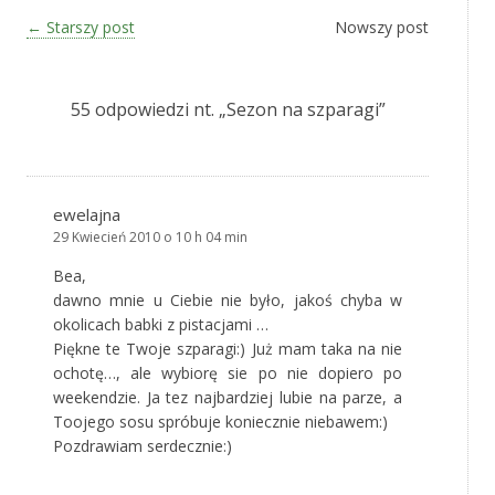
Zobacz wpisy
←
Starszy post
Nowszy post
55 odpowiedzi nt. „
Sezon na szparagi
”
ewelajna
29 Kwiecień 2010 o 10 h 04 min
Bea,
dawno mnie u Ciebie nie było, jakoś chyba w
okolicach babki z pistacjami …
Piękne te Twoje szparagi:) Już mam taka na nie
ochotę…, ale wybiorę sie po nie dopiero po
weekendzie. Ja tez najbardziej lubie na parze, a
Toojego sosu spróbuje koniecznie niebawem:)
Pozdrawiam serdecznie:)