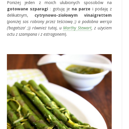
Poniżej jeden z moich ulubionych sposobów na
gotowane szparagi
: gotuję je
na parze
i podaję z
delikatnym,
cytrynowo-ziołowym vinaigrettem
(
poniżej sos robiony przez teściową ;) a podobna wersja
(‘bogatsza’ ;)) również tutaj, u
Marthy Stewart
, z użyciem
octu z szampana i z estragonem
).
*