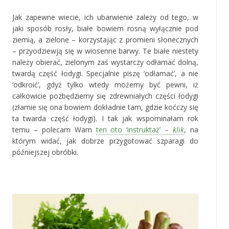
Jak zapewne wiecie, ich ubarwienie zależy od tego, w
jaki sposób rosły, białe bowiem rosną wyłącznie pod
ziemią, a zielone – korzystając z promieni słonecznych
– przyodziewją się w wiosenne barwy. Te białe niestety
należy obierać, zielonym zaś wystarczy odłamać dolną,
twardą część łodygi. Specjalnie piszę ‘odłamać’, a nie
‘odkroić’, gdyż tylko wtedy możemy być pewni, iż
całkowicie pozbędziemy się zdrewniałych części łodygi
(złamie się ona bowiem dokładnie tam, gdzie koćczy się
ta twarda część łodygi). I tak jak wspominałam rok
temu – polecam Wam
ten oto ‘instruktaż’ –
klik
, na
którym widać, jak dobrze przygotować szparagi do
późniejszej obróbki.
#