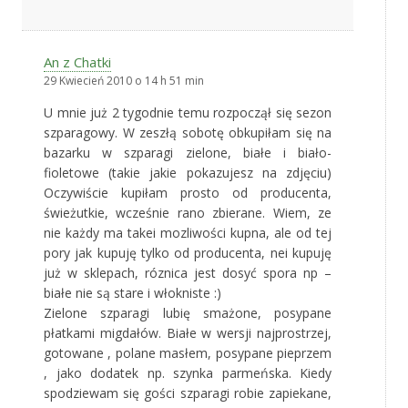
An z Chatki
29 Kwiecień 2010 o 14 h 51 min
U mnie już 2 tygodnie temu rozpoczął się sezon
szparagowy. W zeszłą sobotę obkupiłam się na
bazarku w szparagi zielone, białe i biało-
fioletowe (takie jakie pokazujesz na zdjęciu)
Oczywiście kupiłam prosto od producenta,
świeżutkie, wcześnie rano zbierane. Wiem, ze
nie każdy ma takei mozliwości kupna, ale od tej
pory jak kupuję tylko od producenta, nei kupuję
już w sklepach, róznica jest dosyć spora np –
białe nie są stare i włokniste :)
Zielone szparagi lubię smażone, posypane
płatkami migdałów. Białe w wersji najprostrzej,
gotowane , polane masłem, posypane pieprzem
, jako dodatek np. szynka parmeńska. Kiedy
spodziewam się gości szparagi robie zapiekane,