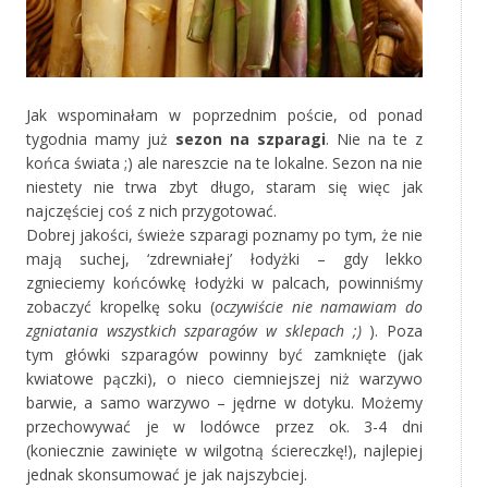
Jak wspominałam w poprzednim poście, od ponad
tygodnia mamy już
sezon na szparagi
. Nie na te z
końca świata ;) ale nareszcie na te lokalne. Sezon na nie
niestety nie trwa zbyt długo, staram się więc jak
najczęściej coś z nich przygotować.
Dobrej jakości, świeże szparagi poznamy po tym, że nie
mają suchej, ‘zdrewniałej’ łodyżki – gdy lekko
zgnieciemy końcówkę łodyżki w palcach, powinniśmy
zobaczyć kropelkę soku (
oczywiście nie namawiam do
zgniatania wszystkich szparagów w sklepach ;)
). Poza
tym główki szparagów powinny być zamknięte (jak
kwiatowe pączki), o nieco ciemniejszej niż warzywo
barwie, a samo warzywo – jędrne w dotyku. Możemy
przechowywać je w lodówce przez ok. 3-4 dni
(koniecznie zawinięte w wilgotną ściereczkę!), najlepiej
jednak skonsumować je jak najszybciej.