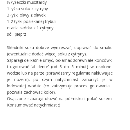
½ łyżeczki musztardy
1 łyżka soku z cytryny
3 łyżki oliwy z oliwek
1-2 łyżki posiekanej trybuli
otarta skórka z 1 cytryny
sól, pieprz
Składniki sosu dobrze wymieszać, doprawić do smaku
(ewentualnie dodać więcej soku z cytryny).
Szparagi delikatnie umyć, odłamać zdrewniałe końcówki
i ugotować ‘al dente’ (od 3 do 5 minut) w osolonej
wodzie lub na parze (sprawdzamy regularnie nakłuwając
je nożem), po czym natychmiast zanurzyć je w
lodowatej wodzie (co zatrzymuje proces gotowania i
pozwala zachować kolor).
Osączone szparagi ułożyć na półmisku i polać sosem.
Konsumować natychmiast ;)
*