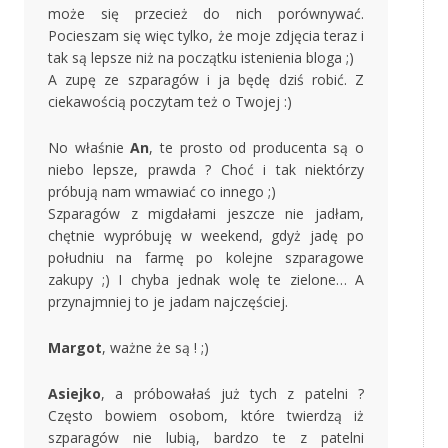
może się przecież do nich porównywać.
Pocieszam się więc tylko, że moje zdjęcia teraz i
tak są lepsze niż na początku istenienia bloga ;)
A zupę ze szparagów i ja będę dziś robić. Z
ciekawością poczytam też o Twojej :)
No właśnie
An
, te prosto od producenta są o
niebo lepsze, prawda ? Choć i tak niektórzy
próbują nam wmawiać co innego ;)
Szparagów z migdałami jeszcze nie jadłam,
chętnie wypróbuję w weekend, gdyż jadę po
południu na farmę po kolejne szparagowe
zakupy ;) I chyba jednak wolę te zielone… A
przynajmniej to je jadam najczęściej.
Margot
, ważne że są ! ;)
Asiejko
, a próbowałaś już tych z patelni ?
Często bowiem osobom, które twierdzą iż
szparagów nie lubią, bardzo te z patelni