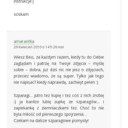
instrukcje:)
sciskam
amarantka
29 Kwiecień 2010 o 14 h 26 min
Wiesz Beo, za każdym razem, kiedy tu do Ciebie
zaglądam i patrzę na Twoje zdjęcia – myślę
sobie – dobra, już dziś nic nie pisz o zdjęciach,
przecież wiadomo, że są super. Tylko jak tego
nie napisać? kiedy naprawdę, zachwyt pełen :)
Szparagi… jutro też kupię i też coś z nich zrobię
:) ja bardzo lubię zupkę ze szparagów… i
zapiekankę z ziemniaczkami też. Choć to nie
była miłość od pierwszego spojrzenia…
Czekam na dalsze szparagowe pomysły!