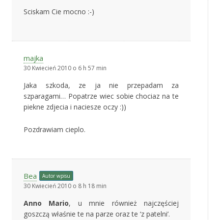
Sciskam Cie mocno :-)
majka
30 Kwiecień 2010 o 6 h 57 min
Jaka szkoda, ze ja nie przepadam za
szparagami… Popatrze wiec sobie chociaz na te
piekne zdjecia i naciesze oczy :))
Pozdrawiam cieplo.
Bea
Autor wpisu
30 Kwiecień 2010 o 8 h 18 min
Anno Mario
, u mnie również najczęściej
goszczą właśnie te na parze oraz te ‘z patelni’.