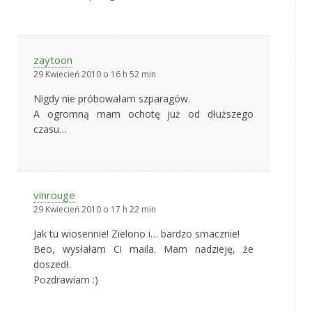
zaytoon
29 Kwiecień 2010 o 16 h 52 min
Nigdy nie próbowałam szparagów.
A ogromną mam ochotę już od dłuższego
czasu…
vinrouge
29 Kwiecień 2010 o 17 h 22 min
Jak tu wiosennie! Zielono i… bardzo smacznie!
Beo, wysłałam Ci maila. Mam nadzieję, że
doszedł.
Pozdrawiam :)