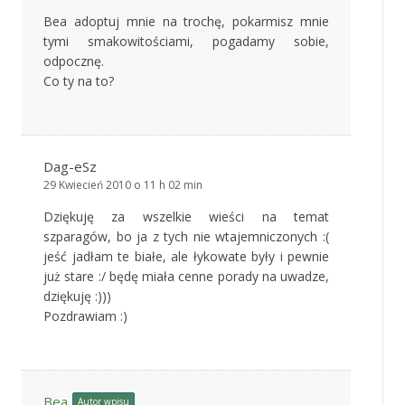
Bea adoptuj mnie na trochę, pokarmisz mnie
tymi smakowitościami, pogadamy sobie,
odpocznę.
Co ty na to?
Dag-eSz
29 Kwiecień 2010 o 11 h 02 min
Dziękuję za wszelkie wieści na temat
szparagów, bo ja z tych nie wtajemniczonych :(
jeść jadłam te białe, ale łykowate były i pewnie
już stare :/ będę miała cenne porady na uwadze,
dziękuję :)))
Pozdrawiam :)
Bea
Autor wpisu