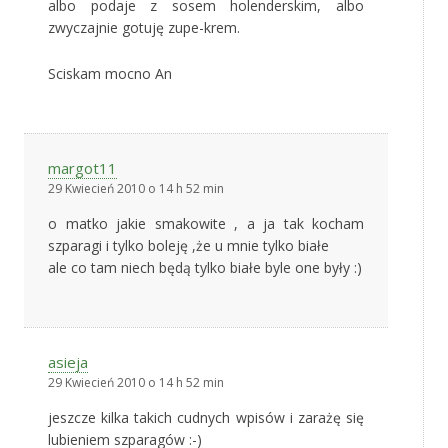
albo podaje z sosem holenderskim, albo
zwyczajnie gotuję zupe-krem.
Sciskam mocno An
margot11
29 Kwiecień 2010 o 14 h 52 min
o matko jakie smakowite , a ja tak kocham
szparagi i tylko boleję ,że u mnie tylko białe
ale co tam niech będą tylko białe byle one były :)
asieja
29 Kwiecień 2010 o 14 h 52 min
jeszcze kilka takich cudnych wpisów i zarażę się
lubieniem szparagów :-)