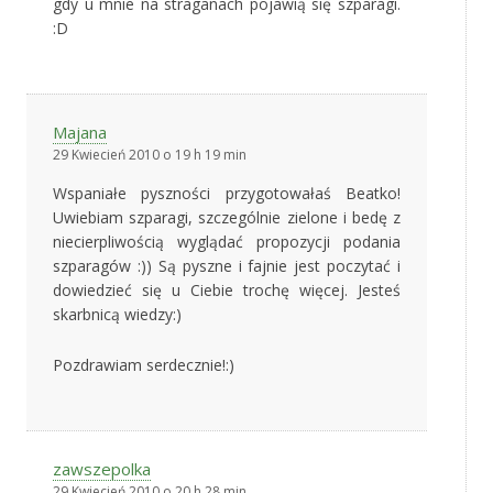
gdy u mnie na straganach pojawią się szparagi.
:D
Majana
29 Kwiecień 2010 o 19 h 19 min
Wspaniałe pyszności przygotowałaś Beatko!
Uwiebiam szparagi, szczególnie zielone i bedę z
niecierpliwością wyglądać propozycji podania
szparagów :)) Są pyszne i fajnie jest poczytać i
dowiedzieć się u Ciebie trochę więcej. Jesteś
skarbnicą wiedzy:)
Pozdrawiam serdecznie!:)
zawszepolka
29 Kwiecień 2010 o 20 h 28 min