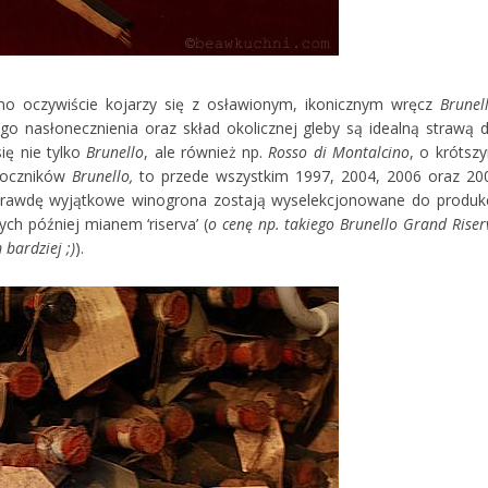
o oczywiście kojarzy się z osławionym, ikonicznym wręcz
Brunel
o nasłonecznienia oraz skład okolicznej gleby są idealną strawą d
ię nie tylko
Brunello
, ale również np.
Rosso di Montalcino
, o krótsz
 roczników
Brunello,
to przede wszystkim 1997, 2004, 2006 oraz 20
naprawdę wyjątkowe winogrona zostają wyselekcjonowane do produkc
ch później mianem ‘riserva’ (
o cenę np. takiego Brunello Grand Riser
 bardziej ;)
).