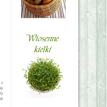
 z
wy
ry
up