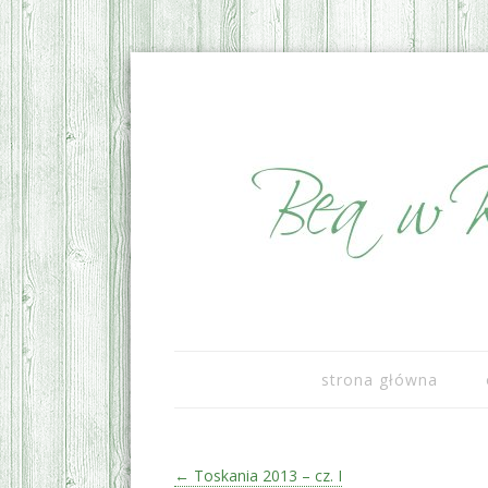
sezonowo i lokalnie
Bea w Kuchni
strona główna
Zobacz wpisy
←
Toskania 2013 – cz. I