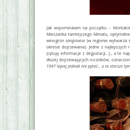
Jak wspominałam na początku – Montalcin
Mieszanka tamtejszego klimatu, optymalneg
winogron
sangiovese
(w regionie wytwarza s
okresie dojrzewania). Jedne z najlepszych
(cytuję informacje z degustacji…)., a te 
dłużej dojrzewających roczników, oznaczony
1997 lepiej jednak nie pytać… o te starsze tym