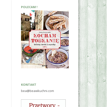
POLECAM !
KONTAKT
bea@beawkuchni.com