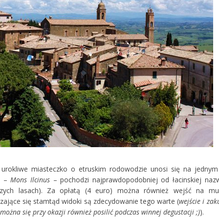
 urokliwe miasteczko o etruskim rodowodzie unosi się na jednym
a –
Mons Ilcinus
– pochodzi najprawdopodobniej od łacinskiej naz
zych lasach). Za opłatą (4 euro) można również wejść na mu
czające się stamtąd widoki są zdecydowanie tego warte (
wejście i zak
ożna się przy okazji również posilić podczas winnej degustacji ;)
).