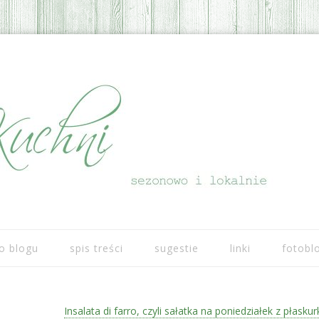
Przeskocz do treści
o blogu
spis treści
sugestie
linki
fotobl
Insalata di farro, czyli sałatka na poniedziałek z płaskur