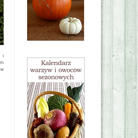
 i
am
 w