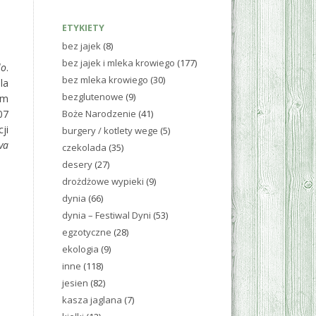
ETYKIETY
bez jajek
(8)
bez jajek i mleka krowiego
(177)
lo
.
bez mleka krowiego
(30)
la
bezglutenowe
(9)
ym
Boże Narodzenie
(41)
07
ji
burgery / kotlety wege
(5)
va
czekolada
(35)
desery
(27)
drożdżowe wypieki
(9)
dynia
(66)
dynia – Festiwal Dyni
(53)
egzotyczne
(28)
ekologia
(9)
inne
(118)
jesien
(82)
kasza jaglana
(7)