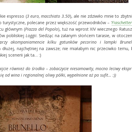
kie espresso (
3 euro, macchiato 3.50
), ale nie zdziwiło mnie to zbytni
o turystyczne, polecane przez większość przewodników – ‘
Fiaschetter
acu głównym (
Piazza del Popolo
), tuż na wprost XIV wiecznego Ratusz
ów pobliskiej
Loggii
. Siedząc na zalanym słońcem tarasie, w otoczen
przy akompaniamencie kilku gatunków pecorino i lampki Brunel
 dłużej, najchętniej na zawsze; nie miałabym nic przeciwko temu, 
ej scenerii jak ta… :)
knijcie również do środka – zobaczycie niesamowity, mocno leciwy ekspr
się od wina i regionalnej oliwy półki, wypełnione aż po sufit… :))