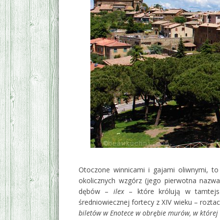
Otoczone winnicami i gajami oliwnymi, to
okolicznych wzgórz (jego pierwotna nazw
dębów –
ilex
– które królują w tamtejs
średniowiecznej fortecy z XIV wieku – rozta
biletów w Enotece w obrębie murów, w której m