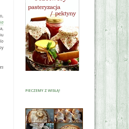
o,
ia
a,
iu
lo
by
es
PIECZEMY Z WISŁĄ!