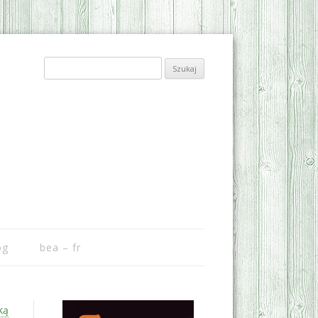
Szukaj:
og
bea – fr
ką