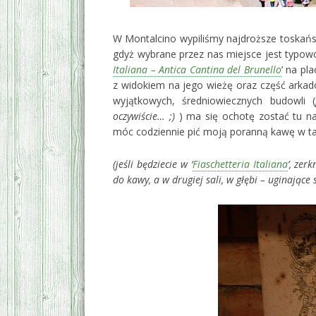
W Montalcino wypiliśmy najdroższe toskańs
gdyż wybrane przez nas miejsce jest typow
Italiana – Antica Cantina del Brunello
’ na pl
z widokiem na jego wieżę oraz część arkad
wyjątkowych, średniowiecznych budowli (
oczywiście… ;)
) ma się ochotę zostać tu na
móc codziennie pić moją poranną kawę w taki
(jeśli będziecie w ‘
Fiaschetteria Italiana
’, zer
do kawy, a w drugiej sali, w głębi – uginające 