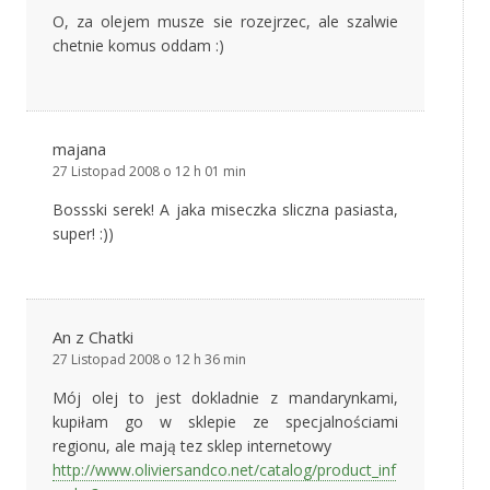
O, za olejem musze sie rozejrzec, ale szalwie
chetnie komus oddam :)
majana
27 Listopad 2008 o 12 h 01 min
Bossski serek! A jaka miseczka sliczna pasiasta,
super! :))
An z Chatki
27 Listopad 2008 o 12 h 36 min
Mój olej to jest dokladnie z mandarynkami,
kupiłam go w sklepie ze specjalnościami
regionu, ale mają tez sklep internetowy
http://www.oliviersandco.net/catalog/product_inf