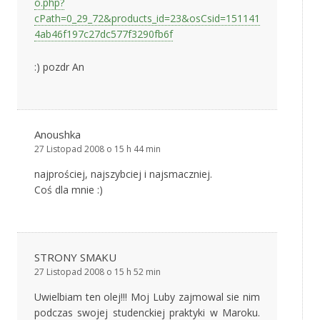
o.php?
cPath=0_29_72&products_id=23&osCsid=151141
4ab46f197c27dc577f3290fb6f
:) pozdr An
Anoushka
27 Listopad 2008 o 15 h 44 min
najprościej, najszybciej i najsmaczniej.
Coś dla mnie :)
STRONY SMAKU
27 Listopad 2008 o 15 h 52 min
Uwielbiam ten olej!!! Moj Luby zajmowal sie nim
podczas swojej studenckiej praktyki w Maroku.