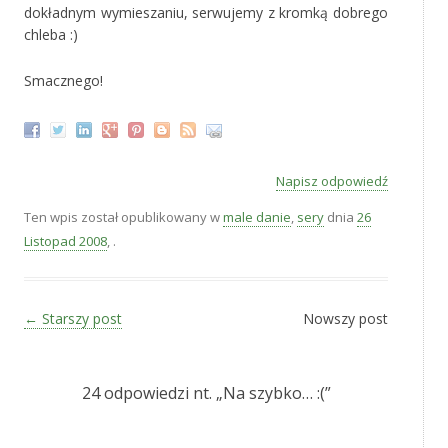
dokładnym wymieszaniu, serwujemy z kromką dobrego
chleba :)
Smacznego!
Napisz odpowiedź
Ten wpis został opublikowany w
male danie
,
sery
dnia
26
Listopad 2008
,
.
Zobacz wpisy
←
Starszy post
Nowszy post
24 odpowiedzi nt. „
Na szybko… :(
”