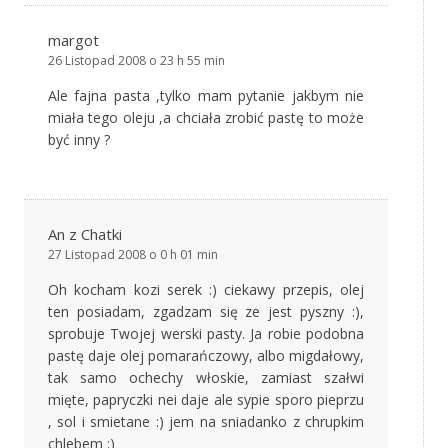
margot
26 Listopad 2008 o 23 h 55 min
Ale fajna pasta ,tylko mam pytanie jakbym nie
miała tego oleju ,a chciała zrobić pastę to może
być inny ?
An z Chatki
27 Listopad 2008 o 0 h 01 min
Oh kocham kozi serek :) ciekawy przepis, olej
ten posiadam, zgadzam się ze jest pyszny :),
sprobuje Twojej werski pasty. Ja robie podobna
pastę daje olej pomarańczowy, albo migdałowy,
tak samo ochechy włoskie, zamiast szałwi
mięte, papryczki nei daje ale sypie sporo pieprzu
, sol i smietane :) jem na sniadanko z chrupkim
chlebem :)