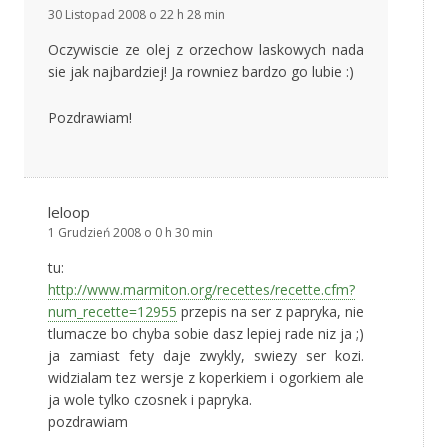
30 Listopad 2008 o 22 h 28 min
Oczywiscie ze olej z orzechow laskowych nada
sie jak najbardziej! Ja rowniez bardzo go lubie :)
Pozdrawiam!
leloop
1 Grudzień 2008 o 0 h 30 min
tu:
http://www.marmiton.org/recettes/recette.cfm?
num_recette=12955
przepis na ser z papryka, nie
tlumacze bo chyba sobie dasz lepiej rade niz ja ;)
ja zamiast fety daje zwykly, swiezy ser kozi.
widzialam tez wersje z koperkiem i ogorkiem ale
ja wole tylko czosnek i papryka.
pozdrawiam