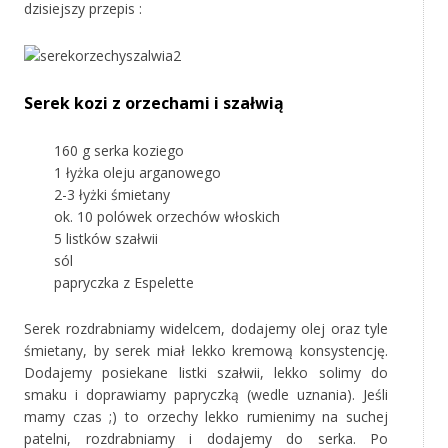
dzisiejszy przepis :
Serek kozi z orzechami i szałwią
160 g serka koziego
1 łyżka oleju arganowego
2-3 łyżki śmietany
ok. 10 polówek orzechów włoskich
5 listków szałwii
sól
papryczka z Espelette
Serek rozdrabniamy widelcem, dodajemy olej oraz tyle
śmietany, by serek miał lekko kremową konsystencję.
Dodajemy posiekane listki szałwii, lekko solimy do
smaku i doprawiamy papryczką (wedle uznania). Jeśli
mamy czas ;) to orzechy lekko rumienimy na suchej
patelni, rozdrabniamy i dodajemy do serka. Po