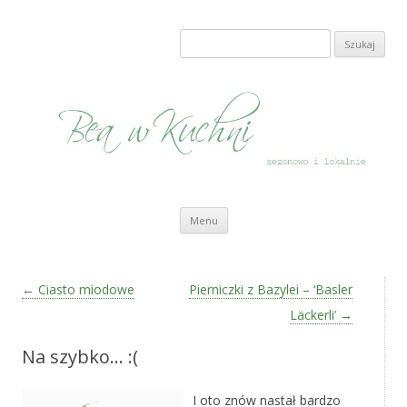
Bea w Kuchni
sezonowo i lokalnie
Szukaj:
Przeskocz do treści
Menu
Zobacz wpisy
←
Ciasto miodowe
Pierniczki z Bazylei – ‘Basler
Läckerli’
→
Na szybko… :(
I oto znów nastał bardzo