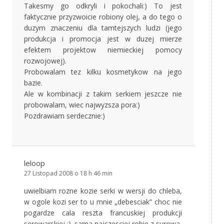
Takesmy go odkryli i pokochali:) To jest
faktycznie przyzwoicie robiony olej, a do tego o
duzym znaczeniu dla tamtejszych ludzi (jego
produkcja i promocja jest w duzej mierze
efektem projektow niemieckiej pomocy
rozwojowej).
Probowalam tez kilku kosmetykow na jego
bazie.
Ale w kombinacji z takim serkiem jeszcze nie
probowalam, wiec najwyzsza pora:)
Pozdrawiam serdecznie:)
leloop
27 Listopad 2008 o 18 h 46 min
uwielbiam rozne kozie serki w wersji do chleba,
w ogole kozi ser to u mnie „debesciak” choc nie
pogardze cala reszta francuskiej produkcji
serowarskiej ;). sama najczesciej robie z surowa,