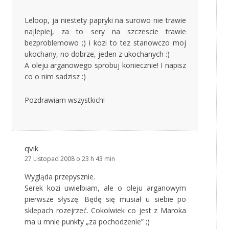
Leloop, ja niestety papryki na surowo nie trawie
najlepiej, za to sery na szczescie trawie
bezproblemowo ;) i kozi to tez stanowczo moj
ukochany, no dobrze, jeden z ukochanych :)
A oleju arganowego sprobuj koniecznie! I napisz
co o nim sadzisz :)
Pozdrawiam wszystkich!
qvik
27 Listopad 2008 o 23 h 43 min
Wygląda przepysznie.
Serek kozi uwielbiam, ale o oleju arganowym
pierwsze słyszę. Będę się musiał u siebie po
sklepach rozejrzeć. Cokolwiek co jest z Maroka
ma u mnie punkty „za pochodzenie” ;)