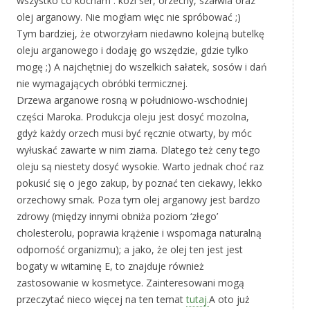
wszystko co kocham : kozi ser, orzechy, szałwia oraz
olej arganowy. Nie mogłam więc nie spróbować ;)
Tym bardziej, że otworzyłam niedawno kolejną butelkę
oleju arganowego i dodaję go wszędzie, gdzie tylko
mogę ;) A najchętniej do wszelkich sałatek, sosów i dań
nie wymagających obróbki termicznej.
Drzewa arganowe rosną w południowo-wschodniej
części Maroka. Produkcja oleju jest dosyć mozolna,
gdyż każdy orzech musi być ręcznie otwarty, by móc
wyłuskać zawarte w nim ziarna. Dlatego też ceny tego
oleju są niestety dosyć wysokie. Warto jednak choć raz
pokusić się o jego zakup, by poznać ten ciekawy, lekko
orzechowy smak. Poza tym olej arganowy jest bardzo
zdrowy (między innymi obniża poziom ‘złego’
cholesterolu, poprawia krążenie i wspomaga naturalną
odporność organizmu); a jako, że olej ten jest jest
bogaty w witaminę E, to znajduje również
zastosowanie w kosmetyce. Zainteresowani mogą
przeczytać nieco więcej na ten temat
tutaj.
A oto już