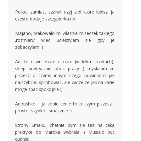
Polko, zamiast szalwii uzyj ziol ktore lubisz! ja
czesto dodaje szczypiorku np.
Majano, brakowalo mi wlasnie miseczek takiego
‚rozmiaru’ wiec ucieszylam sie gdy je
zobaczylam :)
An, te oliwe znam i mam (w kilku smakach),
sklep praktycznie obok pracy ;) myslalam ze
piszesz o czyms innym czego powinnam jak
najszybciej sprobowac, ale widze ze jak na razie
moge spac spokojnie :)
Anoushko, i ja sobie cenie to o czym piszesz :
prosto, szybko i smacznie :)
Strony Smaku, chetnie bym sie tez na taka
praktyke do Maroka wybrala :) Musialo byc
cudnie!