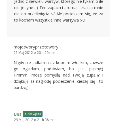
Jedno z niewielu warzyw, którego nie tykam o ile
nie jedyne :-) Ten zapach i aromat jest dla mnie
nie do przełknięcia :-/ Ale pocieszam się, że za
to kocham wszystkie inne warzywa :-D
mojetworyprzetowory
25 Maj 2012 o 20 h 20 min
Nigdy nie jadłam nic z koprem włoskim, zawsze
go oglądam, podziwiam, bo jest piękny;)
Hmmm, może pomyślę nad Twoją zupą;)? I
dziękuję za nagrodę pocieszenie, cieszę się i to
bardzo;)
Bea
Autor wpisu
29 Maj 2012 o 21 h 38 min