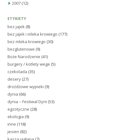
2007
(12)
ETYKIETY
bez jajek
(8)
bez jajek i mleka krowiego
(177)
bez mleka krowiego
(30)
bezglutenowe
(9)
Boże Narodzenie
(41)
burgery / kotlety wege
(5)
czekolada
(35)
desery
(27)
drożdżowe wypieki
(9)
dynia
(66)
dynia – Festiwal Dyni
(53)
egzotyczne
(28)
ekologia
(9)
inne
(118)
jesien
(82)
kasza jaglana
(7)