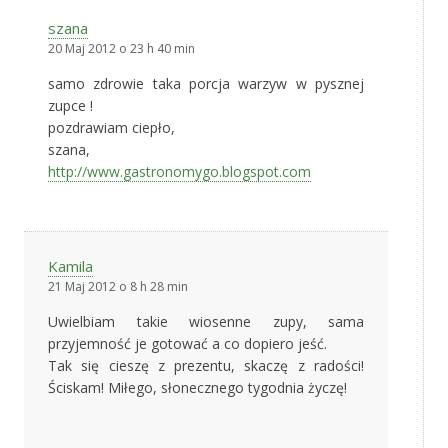
szana
20 Maj 2012 o 23 h 40 min
samo zdrowie taka porcja warzyw w pysznej
zupce !
pozdrawiam ciepło,
szana,
http://www.gastronomygo.blogspot.com
Kamila
21 Maj 2012 o 8 h 28 min
Uwielbiam takie wiosenne zupy, sama
przyjemność je gotować a co dopiero jeść.
Tak się cieszę z prezentu, skaczę z radości!
Ściskam! Miłego, słonecznego tygodnia życzę!