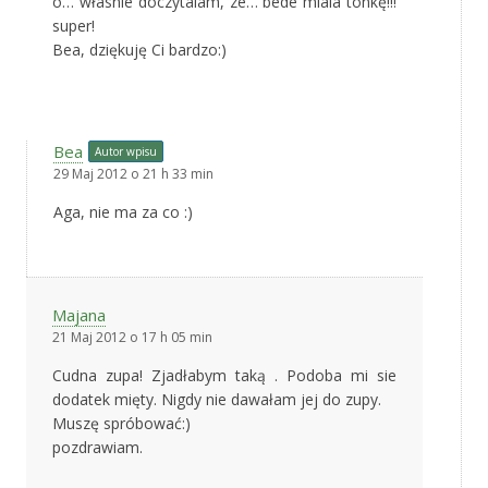
o… własnie doczytalam, ze… bede miala tonkę!!!
super!
Bea, dziękuję Ci bardzo:)
Bea
Autor wpisu
29 Maj 2012 o 21 h 33 min
Aga, nie ma za co :)
Majana
21 Maj 2012 o 17 h 05 min
Cudna zupa! Zjadłabym taką . Podoba mi sie
dodatek mięty. Nigdy nie dawałam jej do zupy.
Muszę spróbować:)
pozdrawiam.