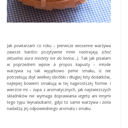
‚
Jak powtarzam co roku – pierwsze wiosenne warzywa
zawsze bardzo pozytywnie mnie nastrajają (
choć
aktualna aura niestety nie do końca…
). Tak jak pisałam
w poprzednim wpisie à propos kapusty – młode
warzywa są tak wyjątkowo pełne smaku, iż nie
potrzebują zbyt wielkiej obróbki i długiej listy dodatków,
najlepiej bowiem smakują w tej najprostszej formie. I
wierzcie mi – zupa z aromatycznych, jak najświeższych
składników nie wymaga doprawiania
vegetą
ani innymi
tego typu ‘wynalazkami’, gdyż to same warzywa i zioła
nadadzą jej odpowiedniego aromatu i smaku.
‚