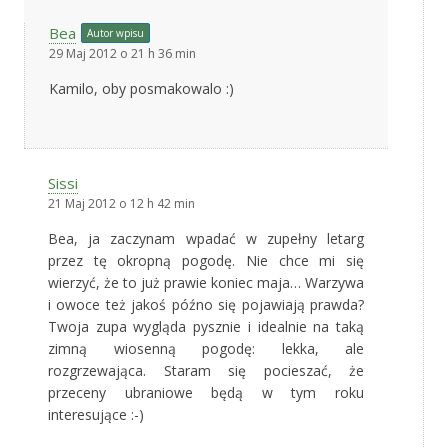
Bea
Autor wpisu
29 Maj 2012 o 21 h 36 min
Kamilo, oby posmakowalo :)
Sissi
21 Maj 2012 o 12 h 42 min
Bea, ja zaczynam wpadać w zupełny letarg
przez tę okropną pogodę. Nie chce mi się
wierzyć, że to już prawie koniec maja… Warzywa
i owoce też jakoś późno się pojawiają prawda?
Twoja zupa wygląda pysznie i idealnie na taką
zimną wiosenną pogodę: lekka, ale
rozgrzewająca. Staram się pocieszać, że
przeceny ubraniowe będą w tym roku
interesujące :-)