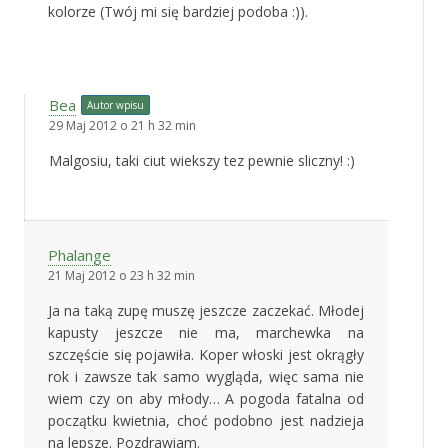
kolorze (Twój mi się bardziej podoba :)).
Bea
Autor wpisu
29 Maj 2012 o 21 h 32 min
Malgosiu, taki ciut wiekszy tez pewnie sliczny! :)
Phalange
21 Maj 2012 o 23 h 32 min
Ja na taką zupę muszę jeszcze zaczekać. Młodej
kapusty jeszcze nie ma, marchewka na
szczęście się pojawiła. Koper włoski jest okrągły
rok i zawsze tak samo wygląda, więc sama nie
wiem czy on aby młody… A pogoda fatalna od
początku kwietnia, choć podobno jest nadzieja
na lepsze. Pozdrawiam.