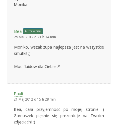
Monika
Bea
Autor wpisu
29 Maj 2012 o 21 h 34 min
Moniko, wszak zupa najlepsza jest na wszystkie
smutki! ;)
Moc fluidow dla Ciebie :*
Pauli
21 Maj 2012 o 15 h 29 min
Bea, cała przyjemność po mojej stronie :)
Garnuszek pięknie się prezentuje na Twoich
zdjęciach! :)