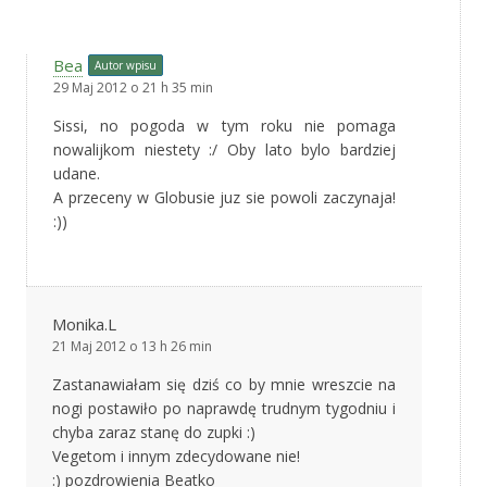
Bea
Autor wpisu
29 Maj 2012 o 21 h 35 min
Sissi, no pogoda w tym roku nie pomaga
nowalijkom niestety :/ Oby lato bylo bardziej
udane.
A przeceny w Globusie juz sie powoli zaczynaja!
:))
Monika.L
21 Maj 2012 o 13 h 26 min
Zastanawiałam się dziś co by mnie wreszcie na
nogi postawiło po naprawdę trudnym tygodniu i
chyba zaraz stanę do zupki :)
Vegetom i innym zdecydowane nie!
:) pozdrowienia Beatko