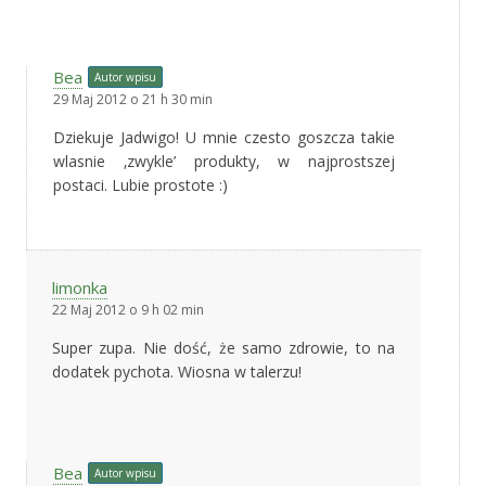
Bea
Autor wpisu
29 Maj 2012 o 21 h 30 min
Dziekuje Jadwigo! U mnie czesto goszcza takie
wlasnie ‚zwykle’ produkty, w najprostszej
postaci. Lubie prostote :)
limonka
22 Maj 2012 o 9 h 02 min
Super zupa. Nie dość, że samo zdrowie, to na
dodatek pychota. Wiosna w talerzu!
Bea
Autor wpisu