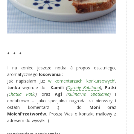
‚
* * *
I na koniec jeszcze notka à propos ostatniego,
aromatycznego
losowania
:
jak napisałam już
w komentarzach ‘konkursowych’
,
tonka
wędruje do
Kamili
(
Ogrody Babilonu
)
,
Patki
(
Chatka Patki
)
oraz
Agi
(
Kulinarne Spotkania
)
i
dodatkowo – jako specjalna nagroda za pierwszy i
ostatni komentarz ;) – do
Moni
oraz
MoichPrzetworów
. Proszę Was o kontakt mailowy z
adresem do wysyłki :)