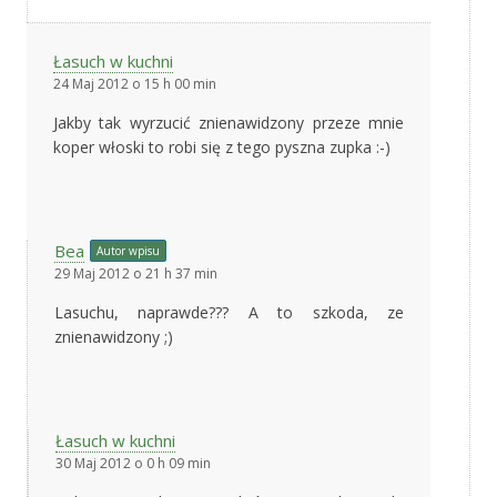
Łasuch w kuchni
24 Maj 2012 o 15 h 00 min
Jakby tak wyrzucić znienawidzony przeze mnie
koper włoski to robi się z tego pyszna zupka :-)
Bea
Autor wpisu
29 Maj 2012 o 21 h 37 min
Lasuchu, naprawde??? A to szkoda, ze
znienawidzony ;)
Łasuch w kuchni
30 Maj 2012 o 0 h 09 min