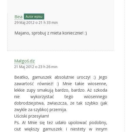
Bea
Autor wpisu
29 Maj 2012 o 21 h 33 min
Majano, sprobuj z mieta koniecznie! :)
Małgoś.dz
21 Maj 2012 o 23 h 26 min
Beatko, garnuszek absolutnie uroczy! :) Jego
zawartość również! :) Mnie takie wiosenne,
lekkie zupy smakują bardzo, bardzo. Aż szkoda
nie wykorzystać tego wiosennego
dobrodziejstwa, zwłaszcza, że tak szybko (jak
zwykle za szybko) przemija.
Uściski przesyłam!
Ps. A! Mnie się też udało upolować podobny,
ciut większy garnuszek i niestety w innym