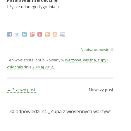
Pozdrawiam serdecznie!
I życzę udanego tygodnia :)
‚
Napisz odpowiedź
Ten wpis został opublikowany w
warzywa
,
wiosna
,
zupy i
chłodniki
dnia
20 Maj 2012
,
.
Zobacz wpisy
←
Starszy post
Nowszy post
30 odpowiedzi nt. „
Zupa z wiosennych warzyw
”