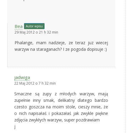
Bea
Autor wpisu
29 Maj 2012 o 21 h 32 min
Phalange, mam nadzieje, ze teraz juz wiecej
warzyw na staraganach? I ze pogoda dopisuje :)
jadwiga
22 Maj 2012 o 7 h 32 min
Smaczne są zupy z młodych warzyw, mają
zupełnie inny smak, delikatny dlatego bardzo
czesto goszcza na moim stole, cieszy mnie, że
o nich napisałaś i pokazałaś jak zwykle piękne
zdjęcia zwykłych warzyw, super pozdrawiam
j