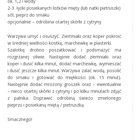
ok. 1,2 l wody
2-3 łyżki posiekanych listków mięty (lub natki pietruszki)
sól, pieprz do smaku
opcjonalnie – odrobina otartej skórki z cytryny
Warzywa umyć i osuszyć. Ziemniaki oraz koper pokroić
w średniej wielkości kostkę, marchewkę w plasterki.
Szalotkę drobno poszatkować i podsmażyć ma
rozgrzanej oliwie. Następnie dodać ziemniaki oraz
koper i dusić kilka minut, dodać marchewkę, wymieszać
i dusić jeszcze kilka minut. Warzywa zalać wodą, posolić
do smaku i gotować do miękkości (ok. 15 minut).
Następnie dodać mrożony groszek oraz – ewentualnie
– nieco otartej skórki z cytryny i po kilku minutach zdjąć
z palnika. Doprawić odrobiną świeżo zmielonego
pieprzu i posiekaną miętą / pietruszką.
Smacznego!
‚