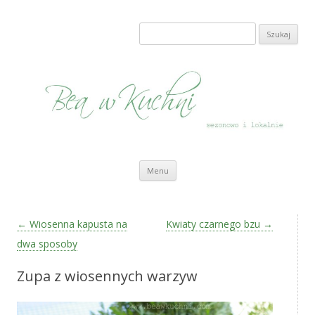
Bea w Kuchni
sezonowo i lokalnie
Szukaj:
Przeskocz do treści
Menu
Zobacz wpisy
←
Wiosenna kapusta na
Kwiaty czarnego bzu
→
dwa sposoby
Zupa z wiosennych warzyw