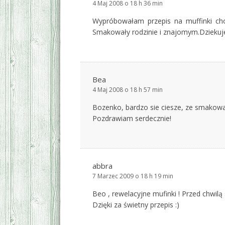
4 Maj 2008 o 18 h 36 min
Wypróbowałam przepis na muffinki cho
Smakowały rodzinie i znajomym.Dziekuje
Bea
4 Maj 2008 o 18 h 57 min
Bozenko, bardzo sie ciesze, ze smakowal
Pozdrawiam serdecznie!
abbra
7 Marzec 2009 o 18 h 19 min
Beo , rewelacyjne mufinki ! Przed chwil
Dzięki za świetny przepis :)