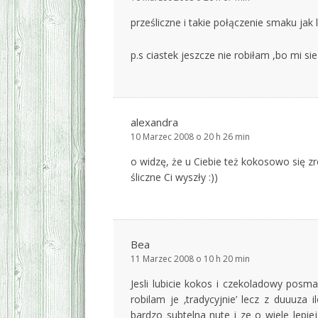
prześliczne i takie połączenie smaku jak 
p.s ciastek jeszcze nie robiłam ,bo mi s
alexandra
10 Marzec 2008 o 20 h 26 min
o widzę, że u Ciebie też kokosowo się zro
śliczne Ci wyszły :))
Bea
11 Marzec 2008 o 10 h 20 min
Jesli lubicie kokos i czekoladowy posm
robilam je ‚tradycyjnie’ lecz z duuuza
bardzo subtelna nute i ze o wiele lepi