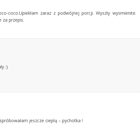
co-coco.Upiekłam zaraz z podwójnej porcji. Wyszły wysmienite.
 za przepis.
y :)
ą spróbowałam jeszcze ciepłą – pychotka !