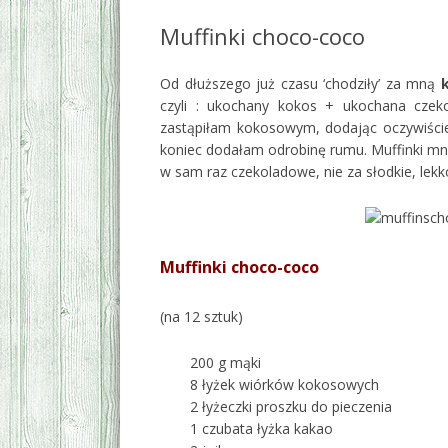
Muffinki choco-coco
Od dłuższego już czasu ‘chodziły’ za mną
czyli : ukochany kokos + ukochana czek
zastąpiłam kokosowym, dodając oczywiści
koniec dodałam odrobinę rumu. Muffinki mni
w sam raz czekoladowe, nie za słodkie, lekk
Muffinki choco-coco
(na 12 sztuk)
200 g mąki
8 łyżek wiórków kokosowych
2 łyżeczki proszku do pieczenia
1 czubata łyżka kakao