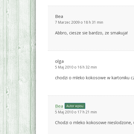
Bea
7 Marzec 2009 o 18 h 31 min
Abbro, ciesze sie bardzo, ze smakuja!
olga
5 Maj 2010 o 16 h 32 min
chodzi o mleko kokosowe w kartoniku c
Bea
Autor wpisu
5 Maj 2010 o 17 h 21 min
Chodzi o mleko kokosowe nieslodzone, u