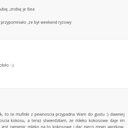
lubię ,zrobię je Bea
ie przypomniało ,że był weekend ryżowy
biło :-)
ak, to te mufinki z pewnoscia przypadna Wam do gustu :) dawniej
 iloscia kokosu, a teraz stwierdzilam, ze mleko kokosowe daje im
ej jest zamienic mleko na to kokosowe i dac nieco mniej wiorkow,