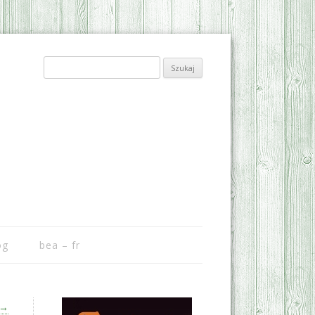
Szukaj:
og
bea – fr
→