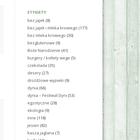
ETYKIETY
bez jajek
(8)
bez jajek i mleka krowiego
(177)
bez mleka krowiego
(30)
bezglutenowe
(9)
Boże Narodzenie
(41)
burgery / kotlety wege
(5)
czekolada
(35)
desery
(27)
drożdżowe wypieki
(9)
dynia
(66)
dynia – Festiwal Dyni
(53)
egzotyczne
(28)
ekologia
(9)
inne
(118)
jesien
(82)
kasza jaglana
(7)