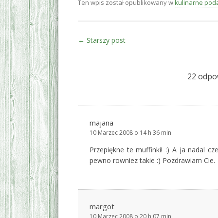
Ten wpis został opublikowany w
kulinarne poda
Zobacz wpisy
←
Starszy post
22 odpow
majana
10 Marzec 2008 o 14 h 36 min
Przepiękne te muffinki! :) A ja nadal c
pewno rowniez takie :) Pozdrawiam Cie.
margot
10 Marzec 2008 o 20 h 07 min