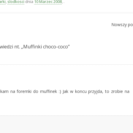
rki
,
slodkosci
dnia
10 Marzec 2008
,
.
Nowszy po
iedzi nt. „
Muffinki choco-coco
”
zekam na foremki do muffinek :) Jak w koncu przyjda, to zrobie na