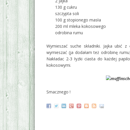
2 jajka
130 g cukru
szczypta soli
100 g stopionego masła
200 ml mleka kokosowego
odrobina rumu
Wymieszać suche składniki. Jajka ubić z
wymieszać (ja dodałam też odrobinę rumu)
Nakładac 2-3 łyzki ciasta do każdej papi
kokosowymi.
Smacznego !