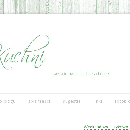
Przeskocz do treści
o blogu
spis treści
sugestie
linki
fotobl
Weekendowo – ryżowo