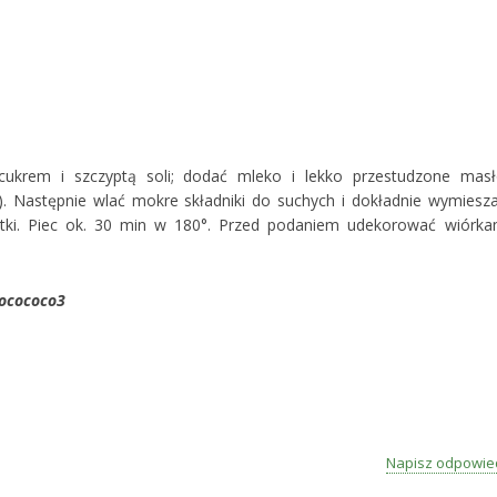
 cukrem i szczyptą soli; dodać mleko i lekko przestudzone masł
. Następnie wlać mokre składniki do suchych i dokładnie wymiesza
lotki. Piec ok. 30 min w 180°. Przed podaniem udekorować wiórka
Napisz odpowie