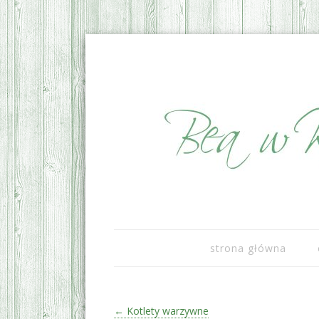
sezonowo i lokalnie
Bea w Kuchni
strona główna
Zobacz wpisy
←
Kotlety warzywne