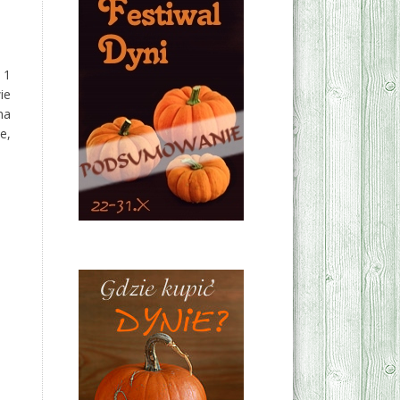
 1
ie
na
e,