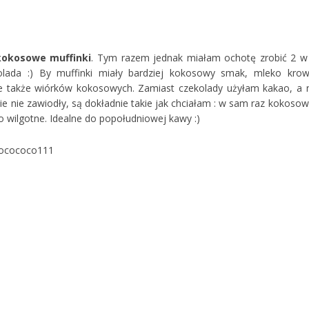
kokosowe muffinki
. Tym razem jednak miałam ochotę zrobić 2 w
olada :) By muffinki miały bardziej kokosowy smak, mleko krow
e także wiórków kokosowych. Zamiast czekolady użyłam kakao, a 
e nie zawiodły, są dokładnie takie jak chciałam : w sam raz kokosow
o wilgotne. Idealne do popołudniowej kawy :)