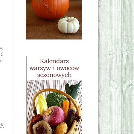
o,
ć.
mi
dź