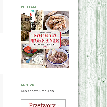
POLECAM !
KONTAKT
bea@beawkuchni.com