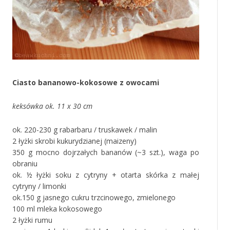
Ciasto bananowo-kokosowe z owocami
keksówka ok. 11 x 30 cm
ok. 220-230 g rabarbaru / truskawek / malin
2 łyżki skrobi kukurydzianej (maizeny)
350 g mocno dojrzałych bananów (~3 szt.), waga po
obraniu
ok. ½ łyżki soku z cytryny + otarta skórka z małej
cytryny / limonki
ok.150 g jasnego cukru trzcinowego, zmielonego
100 ml mleka kokosowego
2 łyżki rumu