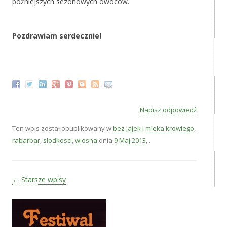
późniejszych sezonowych owoców.
‚
Pozdrawiam serdecznie!
‚
Napisz odpowiedź
Ten wpis został opublikowany w
bez jajek i mleka krowiego
,
rabarbar
,
slodkosci
,
wiosna
dnia
9 Maj 2013
,
.
Zobacz wpisy
←
Starsze wpisy