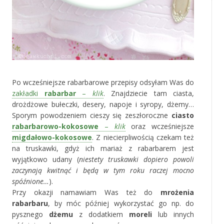
Po wcześniejsze rabarbarowe przepisy odsyłam Was do
zakładki
rabarbar
–
klik
. Znajdziecie tam ciasta,
drożdżowe bułeczki, desery, napoje i syropy, dżemy…
Sporym powodzeniem cieszy się zeszłoroczne
ciasto
rabarbarowo-kokosowe
–
klik
oraz wcześniejsze
migdałowo-kokosowe
. Z niecierpliwością czekam też
na truskawki, gdyż ich mariaż z rabarbarem jest
wyjątkowo udany (
niestety truskawki dopiero powoli
zaczynają kwitnąć i będą w tym roku raczej mocno
spóźnione…
).
Przy okazji namawiam Was też do
mrożenia
rabarbaru
, by móc później wykorzystać go np. do
pysznego
dżemu
z dodatkiem
moreli
lub innych