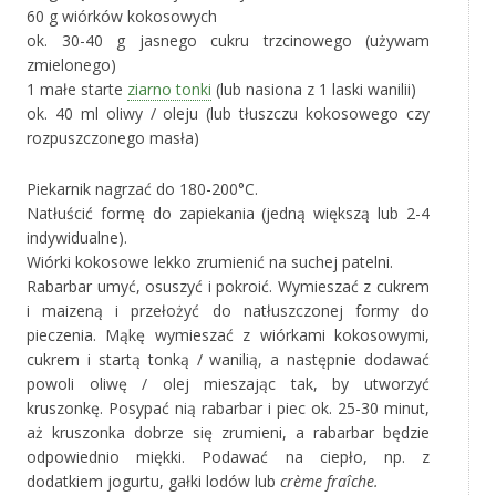
60 g wiórków kokosowych
ok. 30-40 g jasnego cukru trzcinowego (używam
zmielonego)
1 małe starte
ziarno tonki
(lub nasiona z 1 laski wanilii)
ok. 40 ml oliwy / oleju (lub tłuszczu kokosowego czy
rozpuszczonego masła)
Piekarnik nagrzać do 180-200°C.
Natłuścić formę do zapiekania (jedną większą lub 2-4
indywidualne).
Wiórki kokosowe lekko zrumienić na suchej patelni.
Rabarbar umyć, osuszyć i pokroić. Wymieszać z cukrem
i maizeną i przełożyć do natłuszczonej formy do
pieczenia. Mąkę wymieszać z wiórkami kokosowymi,
cukrem i startą tonką / wanilią, a następnie dodawać
powoli oliwę / olej mieszając tak, by utworzyć
kruszonkę. Posypać nią rabarbar i piec ok. 25-30 minut,
aż kruszonka dobrze się zrumieni, a rabarbar będzie
odpowiednio miękki. Podawać na ciepło, np. z
dodatkiem jogurtu, gałki lodów lub
crème fraîche.