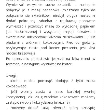
Wymieszać wszystkie suche składniki a następnie
połączyć je z masą bananową (mieszamy tylko do
połączenia się składników, niezbyt długo); następnie
dodać pokrojony rabarbar / truskawki, ponownie
wymieszać i przełożyć masę do wyłożonej papierem
(lub natłuszczonej i wysypanej mąką) keksówki i
ewentualnie udekorować kilkoma truskawkami i / lub
płatkami / wiórkami kokosowymi. Piec do godziny,
przykrywając ciasto pod koniec pieczenia, jeśli zbyt
mocno brązowieje.
Po upieczeniu pozostawić jeszcze na kilka minut w
foremce, a następnie wystudzić na kratce.
Uwagi :
- alkohol można pominąć, dodając 2 łyżki mleka
kokosowego
- jeśli wolimy ciasta o nieco bardziej zwartej
konsystencji, ok. 20 g wiórków kokosowych możemy
zastąpić skrobią kukurydzianą (maizeną)
- możemy dodać tutaj również sporą szczyptę