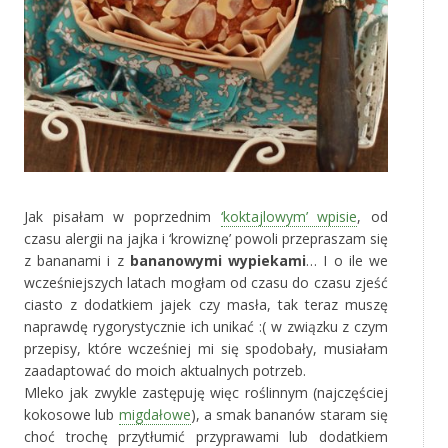
Jak pisałam w poprzednim
‘koktajlowym’ wpisie
, od
czasu alergii na jajka i ‘krowiznę’ powoli przepraszam się
z bananami i z
bananowymi wypiekami
… I o ile we
wcześniejszych latach mogłam od czasu do czasu zjeść
ciasto z dodatkiem jajek czy masła, tak teraz muszę
naprawdę rygorystycznie ich unikać :( w związku z czym
przepisy, które wcześniej mi się spodobały, musiałam
zaadaptować do moich aktualnych potrzeb.
Mleko jak zwykle zastępuję więc roślinnym (najczęściej
kokosowe lub
migdałowe
), a smak bananów staram się
choć trochę przytłumić przyprawami lub dodatkiem