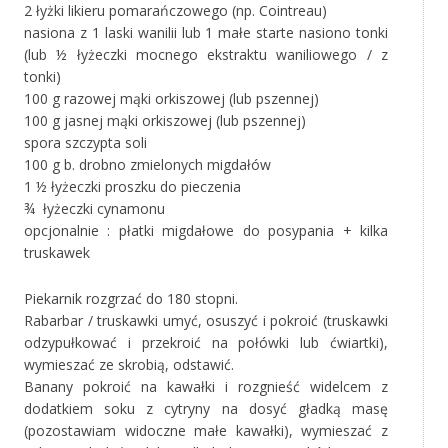
2 łyżki likieru pomarańczowego (np. Cointreau)
nasiona z 1 laski wanilii lub 1 małe starte nasiono tonki
(lub ½ łyżeczki mocnego ekstraktu waniliowego / z
tonki)
100 g razowej mąki orkiszowej (lub pszennej)
100 g jasnej mąki orkiszowej (lub pszennej)
spora szczypta soli
100 g b. drobno zmielonych migdałów
1 ½ łyżeczki proszku do pieczenia
¾ łyżeczki cynamonu
opcjonalnie : płatki migdałowe do posypania + kilka
truskawek
Piekarnik rozgrzać do 180 stopni.
Rabarbar / truskawki umyć, osuszyć i pokroić (truskawki
odzypułkować i przekroić na połówki lub ćwiartki),
wymieszać ze skrobią, odstawić.
Banany pokroić na kawałki i rozgnieść widelcem z
dodatkiem soku z cytryny na dosyć gładką masę
(pozostawiam widoczne małe kawałki), wymieszać z