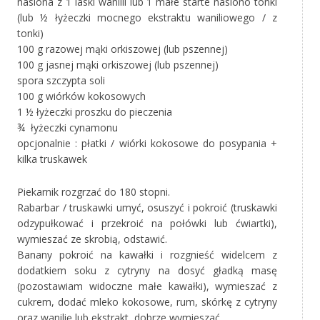
nasiona z 1 laski wanilii lub 1 małe starte nasiono tonki
(lub ½ łyżeczki mocnego ekstraktu waniliowego / z
tonki)
100 g razowej mąki orkiszowej (lub pszennej)
100 g jasnej mąki orkiszowej (lub pszennej)
spora szczypta soli
100 g wiórków kokosowych
1 ½ łyżeczki proszku do pieczenia
¾ łyżeczki cynamonu
opcjonalnie : płatki / wiórki kokosowe do posypania +
kilka truskawek
Piekarnik rozgrzać do 180 stopni.
Rabarbar / truskawki umyć, osuszyć i pokroić (truskawki
odzypułkować i przekroić na połówki lub ćwiartki),
wymieszać ze skrobią, odstawić.
Banany pokroić na kawałki i rozgnieść widelcem z
dodatkiem soku z cytryny na dosyć gładką masę
(pozostawiam widoczne małe kawałki), wymieszać z
cukrem, dodać mleko kokosowe, rum, skórkę z cytryny
oraz wanilię lub ekstrakt, dobrze wymieszać.