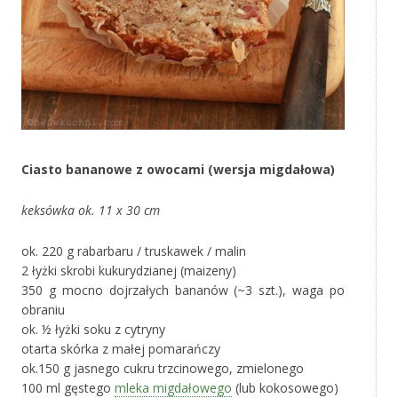
Ciasto bananowe z owocami (wersja migdałowa)
keksówka ok. 11 x 30 cm
ok. 220 g rabarbaru / truskawek / malin
2 łyżki skrobi kukurydzianej (maizeny)
350 g mocno dojrzałych bananów (~3 szt.), waga po
obraniu
ok. ½ łyżki soku z cytryny
otarta skórka z małej pomarańczy
ok.150 g jasnego cukru trzcinowego, zmielonego
100 ml gęstego
mleka migdałowego
(lub kokosowego)