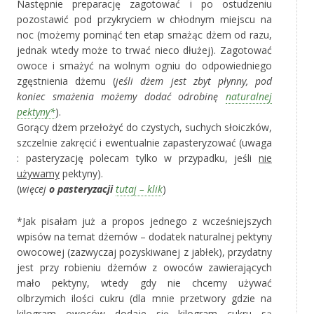
Następnie preparację zagotować i po ostudzeniu
pozostawić pod przykryciem w chłodnym miejscu na
noc (możemy pominąć ten etap smażąc dżem od razu,
jednak wtedy może to trwać nieco dłużej). Zagotować
owoce i smażyć na wolnym ogniu do odpowiedniego
zgęstnienia dżemu (
jeśli dżem jest zbyt płynny, pod
koniec smażenia możemy dodać odrobinę
naturalnej
pektyny*
).
Gorący dżem przełożyć do czystych, suchych słoiczków,
szczelnie zakręcić i ewentualnie zapasteryzować (uwaga
: pasteryzację polecam tylko w przypadku, jeśli
nie
używamy
pektyny).
(
więcej
o pasteryzacji
tutaj – klik
)
*Jak pisałam już a propos jednego z wcześniejszych
wpisów na temat dżemów – dodatek naturalnej pektyny
owocowej (zazwyczaj pozyskiwanej z jabłek), przydatny
jest przy robieniu dżemów z owoców zawierających
mało pektyny, wtedy gdy nie chcemy używać
olbrzymich ilości cukru (dla mnie przetwory gdzie na
kilogram owoców dodaje się kilogram cukru są