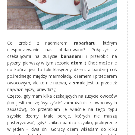
Co zrobić z nadmiarem
rabarbaru
, którym
niespodziewanie nas obdarowano? Połączyć z
czekającymi na zużycie
bananami
i przerobić na
pyszny, pierwszy w tym sezonie
dżem
:) Choć może nie
do końca jest to taki klasyczny dżem, a bardziej coś
pośredniego między marmoladą, dżemem i przecierem
owocowym, ale to nie nazwa, a
smak
jest tu przecież
najważniejszy, prawda? ;)
Często, gdy mam kilka czekających na zużycie owoców
(lub jeśli muszę ‘wyczyścić’ zamrażalnik z owocowych
zapasów), to przerabiam je właśnie na tego typu
szybkie dżemy. Małe porcje, których nie muszę
pasteryzować, gdyż znikną bardzo szybko, praktycznie
w jeden – dwa dni. Gorący dżem wkładam do kilku