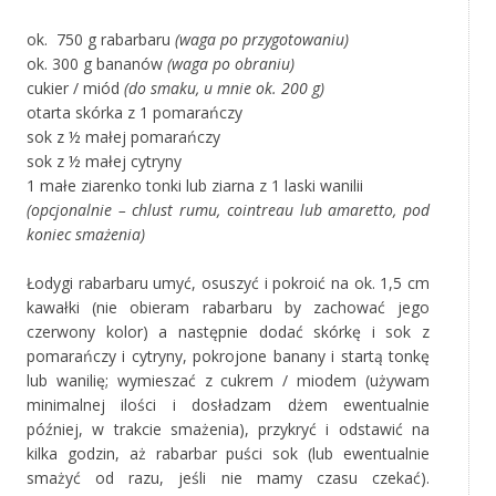
ok. 750 g rabarbaru
(waga po przygotowaniu)
ok. 300 g bananów
(waga po obraniu)
cukier / miód
(do smaku, u mnie ok. 200 g)
otarta skórka z 1 pomarańczy
sok z ½ małej pomarańczy
sok z ½ małej cytryny
1 małe ziarenko tonki lub ziarna z 1 laski wanilii
(opcjonalnie – chlust rumu, cointreau lub amaretto, pod
koniec smażenia)
Łodygi rabarbaru umyć, osuszyć i pokroić na ok. 1,5 cm
kawałki (nie obieram rabarbaru by zachować jego
czerwony kolor) a następnie dodać skórkę i sok z
pomarańczy i cytryny, pokrojone banany i startą tonkę
lub wanilię; wymieszać z cukrem / miodem (używam
minimalnej ilości i dosładzam dżem ewentualnie
później, w trakcie smażenia), przykryć i odstawić na
kilka godzin, aż rabarbar puści sok (lub ewentualnie
smażyć od razu, jeśli nie mamy czasu czekać).