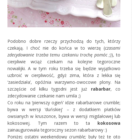
Podobno dobre rzeczy przychodzą do tych, którzy
czekają. I choć nie do końca w to wierzę (
czasami
zdecydowanie trzeba temu czekaniu trochę pomóc ;)
), to
cierpliwie wciąż czekam na kolejne tegoroczne
nowalijki. A w tym roku trzeba się będzie wyjątkowo
uzbroić w cierpliwość, gdyż zima, która z lekka się
‘zasiedziała’, opóźnia warzywno-owocowe plony. Na
szczęście od kilku tygodni jest już
rabarbar
, co
zdecydowanie czekanie nam umila ;)
Co roku na ‘pierwszy ogień’ idzie rabarbarowe crumble;
bywa w wersji ‘duńskiej’ – z dodatkiem płatków
owsianych w kruszonce, bywa w wersji migdałowej lub
kokosowej. Tym razem to ta
kokosowa
zainaugurowała tegoroczny sezon rabarbarowy :)
Poniżej ostatni weekendowy
crumble;
były też te oto