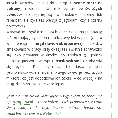
innych owoców. Jesienią dodaję np.
suszone morele
i
pekany
, a wiosną i latem korzystam ze
świeżych
owoców
(najczęściej są to truskawki, maliny lub
rabarbar, ale była też wersja z jagodami czy z czarną
porzeczką).
Wprawdzie część dzisiejszych zdjęć czeka na publikację
już od maja, gdy sezon rabarbarowy był w pełni (ciasto
w wersji
migdałowo-rabarbarowej
bardzo
smakowało w pracy, przy okazji też świetnie sprawdziło
się jako prowiant w drodze do Toskanii ;)), jednak
ostatnio pieczona wersja
z truskawkami
też okazała
się pyszna. Poza tym są to ciasta z serii
‚jednomiskowych’ i można przygotować je bez użycia
miksera, co jest dodatkową ich zaletą. A co więcej – na
drugi dzień smakują jeszcze lepiej :)
(
jeśli nie musicie unikacie jajek w wypiekach, to zerknijcie
np.
tutaj
i
tutaj
– może któraś z tych propozycji też Wam
się przyda; i do tego jeszcze majowe bananowo-
rabarbarowe ciasto
u
Kaby
– klik
)