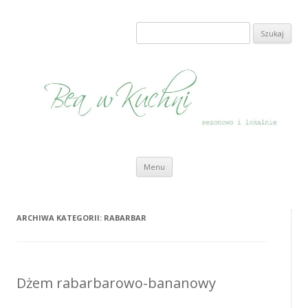
Bea w Kuchni
sezonowo i lokalnie
Szukaj:
Przeskocz do treści
Menu
ARCHIWA KATEGORII:
RABARBAR
Dżem rabarbarowo-bananowy