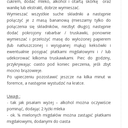
cukrem, dodać mleko, alkohol i otartą skórkę oraz
wanilię lub ekstrakt, dobrze wymieszać.
Wymieszać wszystkie suche składniki a następnie
połączyć je z masą bananową (mieszamy tylko do
połączenia się składników, niezbyt długo); następnie
dodać pokrojony rabarbar / truskawki, ponownie
wymieszać i przełożyć masę do wyłożonej papierem
(lub natłuszczonej i wysypanej mąką) keksówki i
ewentualnie posypać płatkami migdałowymi i / lub
udekorować kilkoma truskawkami. Piec do godziny,
przykrywając ciasto pod koniec pieczenia, jeśli zbyt
mocno brązowieje.
Po upieczeniu pozostawić jeszcze na kilka minut w
foremce, a następnie wystudzić na kratce.
Uwagi :
- tak jak pisałam wyżej – alkohol można oczywiście
pominąć, dodając 2 łyżki mleka
- ok. ¼ mielonych migdałów można zastąpić płatkami
migdałowymi, dodanymi do ciasta