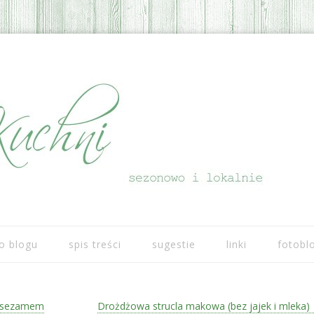
Przeskocz do treści
o blogu
spis treści
sugestie
linki
fotobl
m sezamem
Drożdżowa strucla makowa (bez jajek i mleka)