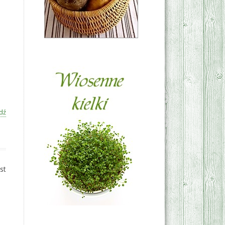
dź
st