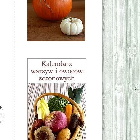
h,
ta
od