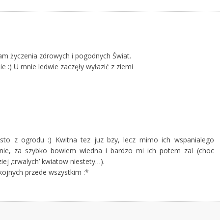
adam życzenia zdrowych i pogodnych Świat.
e :) U mnie ledwie zaczęły wyłazić z ziemi
osto z ogrodu :) Kwitna tez juz bzy, lecz mimo ich wspanialego
nie, za szybko bowiem wiedna i bardzo mi ich potem zal (choc
iej ‚trwalych’ kwiatow niestety…).
kojnych przede wszystkim :*