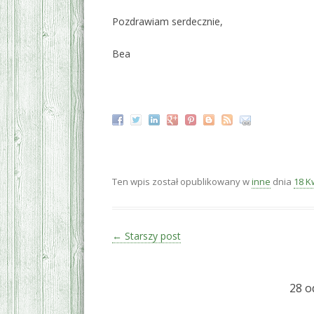
Pozdrawiam serdecznie,
Bea
‚
Ten wpis został opublikowany w
inne
dnia
18 K
Zobacz wpisy
←
Starszy post
28 o