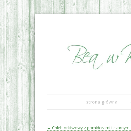
sezonowo i lokalnie
Bea w Kuchni
strona główna
Zobacz wpisy
←
Chleb orkiszowy z pomidorami i czarny