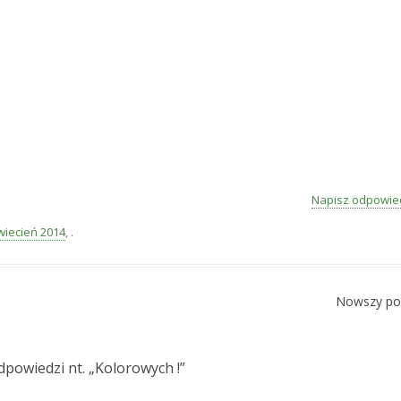
Napisz odpowie
wiecień 2014
,
.
Nowszy po
dpowiedzi nt. „
Kolorowych !
”