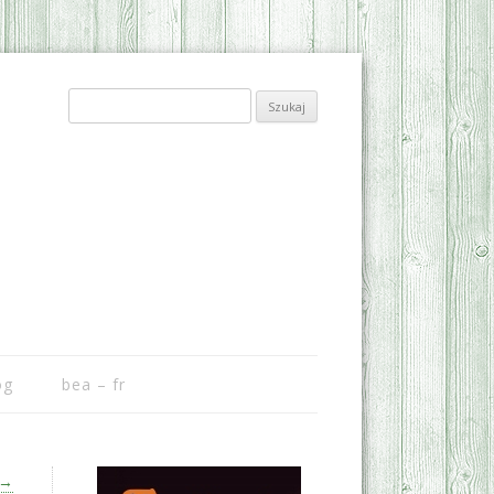
Szukaj:
og
bea – fr
→