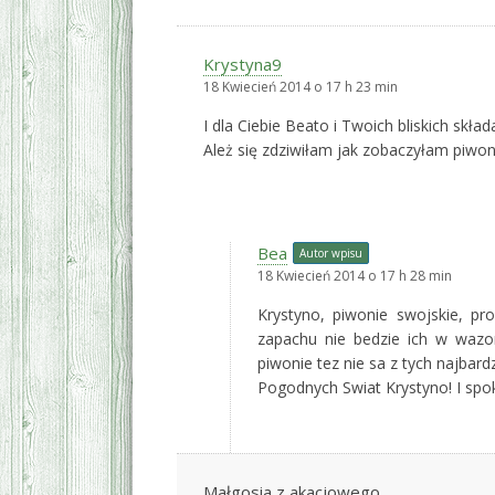
Krystyna9
18 Kwiecień 2014 o 17 h 23 min
I dla Ciebie Beato i Twoich bliskich skł
Ależ się zdziwiłam jak zobaczyłam piwoni
Bea
Autor wpisu
18 Kwiecień 2014 o 17 h 28 min
Krystyno, piwonie swojskie, pr
zapachu nie bedzie ich w wazo
piwonie tez nie sa z tych najbardz
Pogodnych Swiat Krystyno! I spo
Małgosia z akacjowego