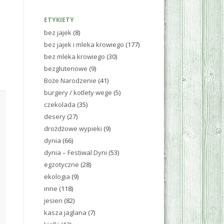
ETYKIETY
bez jajek
(8)
bez jajek i mleka krowiego
(177)
bez mleka krowiego
(30)
bezglutenowe
(9)
Boże Narodzenie
(41)
burgery / kotlety wege
(5)
czekolada
(35)
desery
(27)
drożdżowe wypieki
(9)
dynia
(66)
dynia – Festiwal Dyni
(53)
egzotyczne
(28)
ekologia
(9)
inne
(118)
jesien
(82)
kasza jaglana
(7)