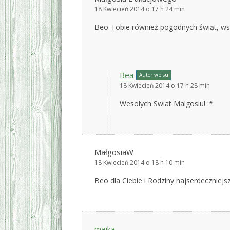
18 Kwiecień 2014 o 17 h 24 min
Beo-Tobie również pogodnych świąt, wsz
Bea
Autor wpisu
18 Kwiecień 2014 o 17 h 28 min
Wesolych Swiat Malgosiu! :*
MałgosiaW
18 Kwiecień 2014 o 18 h 10 min
Beo dla Ciebie i Rodziny najserdeczniejs
majka