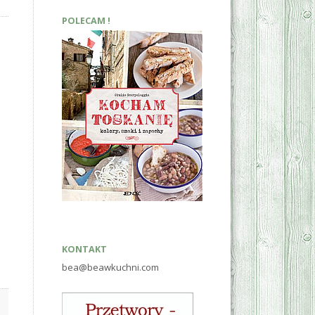
POLECAM !
KONTAKT
bea@beawkuchni.com