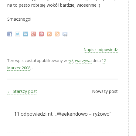
na to pesto robi się wokół bardziej wiosennie ;)
Smacznego!
Napisz odpowiedź
Ten wpis został opublikowany w
ryż
,
warzywa
dnia
12
Marzec 2008
,
.
Zobacz wpisy
←
Starszy post
Nowszy post
11 odpowiedzi nt. „
Weekendowo – ryżowo
”