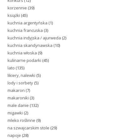
konkurs
(12)
korzennie
(39)
książki
(45)
kuchnia argentyńska
(1)
kuchnia francuska
(3)
kuchnia indyjska / ajurweda
(2)
kuchnia skandynawska
(10)
kuchnia włoska
(9)
kulinarne podarki
(45)
lato
(135)
likiery, nalewki
(5)
lody i sorbety
(5)
makaron
(7)
makaroniki
(3)
male danie
(132)
migawki
(2)
mleko roślinne
(9)
na szwajcarskim stole
(29)
napoje
(28)