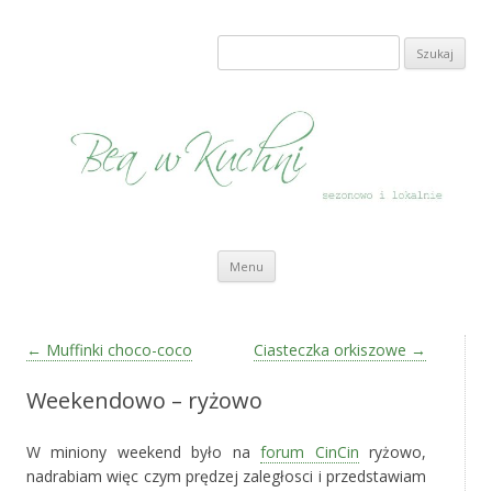
Bea w Kuchni
sezonowo i lokalnie
Szukaj:
Przeskocz do treści
Menu
Zobacz wpisy
←
Muffinki choco-coco
Ciasteczka orkiszowe
→
Weekendowo – ryżowo
W miniony weekend było na
forum CinCin
ryżowo,
nadrabiam więc czym prędzej zaległosci i przedstawiam