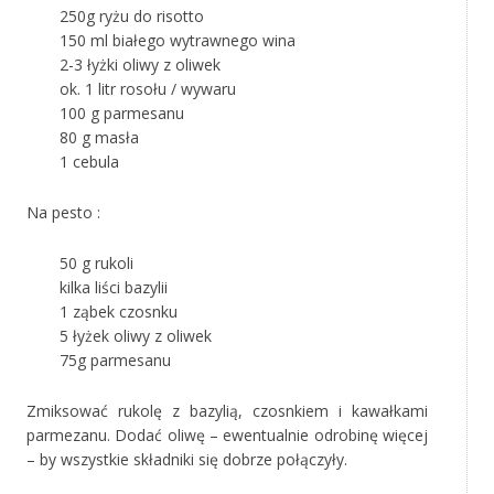
250g ryżu do risotto
150 ml białego wytrawnego wina
2-3 łyżki oliwy z oliwek
ok. 1 litr rosołu / wywaru
100 g parmesanu
80 g masła
1 cebula
Na pesto :
50 g rukoli
kilka liści bazylii
1 ząbek czosnku
5 łyżek oliwy z oliwek
75g parmesanu
Zmiksować rukolę z bazylią, czosnkiem i kawałkami
parmezanu. Dodać oliwę – ewentualnie odrobinę więcej
– by wszystkie składniki się dobrze połączyły.