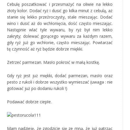
Cebulę poszatkować i przesmażyć na oliwie na lekko
złoty kolor. Dodać ryż i dusić go kilka minut z cebulą, aż
stanie się lekko przeźroczysty, stale mieszając. Dodać
wino i dusić aż do wchłonięcia, dość często mieszając.
Następnie wlać tyle wywaru, by ryż był nim lekko
zakryty; dolewać gorącego wywaru za każdym razem,
gdy ryż już go wchłonie, często mieszając. Powtarzać
tę czynność aż ryż będzie dobrze miękki.
Zetrzeć parmezan. Masło pokroić w małą kostkę.
Gdy ryż jest już miękki, dodać parmezan, masło oraz
pesto z rukoli i dobrze wszystko wymieszać (uwaga : nie
gotować już po dodaniu rukoli !)
Podawać dobrze ciepłe.
Mam nadzieję, że zgodzicie się ze mną, że już patrząc