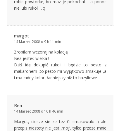
robic powtorke, bo maz je pokochal – a ponoc
nie lubi rukoli… :)
margot
14 Marzec 2008 o 9 h 11 min
Zrobiłam wczoraj na kolację
Bea jesteś wielka !
Dziś idę dokupić rukoli i będzie to pesto z
makaronem ,to pesto mi wyjątkowo smakuje ,a
i ma ładny kolor ,ładniejszy niż to bazyliowe
Bea
14 Marzec 2008 o 10 h 46 min
Margot, ciesze sie ze tez Ci smakowalo :) ale
przepis niestety nie jest ‚moj’, tylko przeze mnie