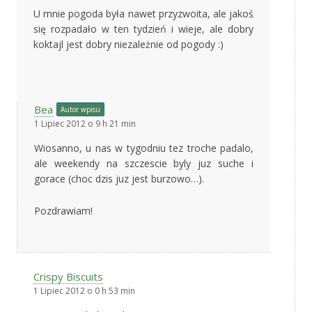
U mnie pogoda była nawet przyzwoita, ale jakoś
się rozpadało w ten tydzień i wieje, ale dobry
koktajl jest dobry niezależnie od pogody :)
Bea
Autor wpisu
1 Lipiec 2012 o 9 h 21 min
Wiosanno, u nas w tygodniu tez troche padalo,
ale weekendy na szczescie byly juz suche i
gorace (choc dzis juz jest burzowo…).
Pozdrawiam!
Crispy Biscuits
1 Lipiec 2012 o 0 h 53 min