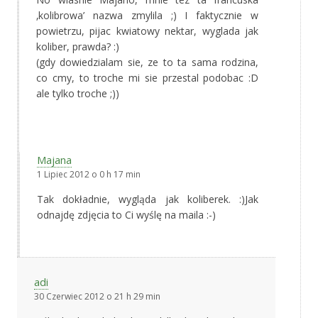
‚kolibrowa’ nazwa zmylila ;) I faktycznie w
powietrzu, pijac kwiatowy nektar, wyglada jak
koliber, prawda? :)
(gdy dowiedzialam sie, ze to ta sama rodzina,
co cmy, to troche mi sie przestal podobac :D
ale tylko troche ;))
Majana
1 Lipiec 2012 o 0 h 17 min
Tak dokładnie, wygląda jak koliberek. :)Jak
odnajdę zdjęcia to Ci wyślę na maila :-)
adi
30 Czerwiec 2012 o 21 h 29 min