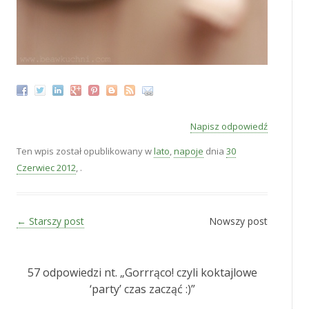
Napisz odpowiedź
Ten wpis został opublikowany w
lato
,
napoje
dnia
30
Czerwiec 2012
,
.
Zobacz wpisy
←
Starszy post
Nowszy post
57 odpowiedzi nt. „
Gorrrąco! czyli koktajlowe
‘party’ czas zacząć :)
”