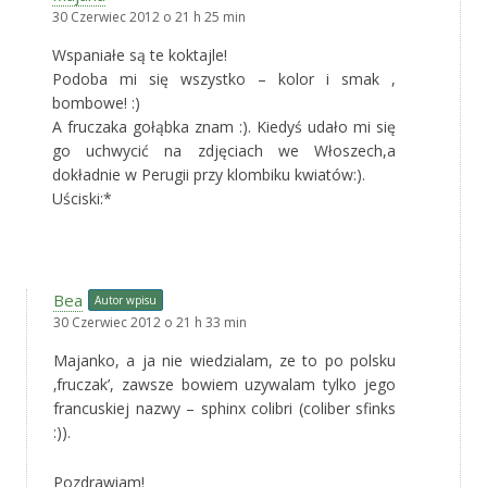
30 Czerwiec 2012 o 21 h 25 min
Wspaniałe są te koktajle!
Podoba mi się wszystko – kolor i smak ,
bombowe! :)
A fruczaka gołąbka znam :). Kiedyś udało mi się
go uchwycić na zdjęciach we Włoszech,a
dokładnie w Perugii przy klombiku kwiatów:).
Uściski:*
Bea
Autor wpisu
30 Czerwiec 2012 o 21 h 33 min
Majanko, a ja nie wiedzialam, ze to po polsku
‚fruczak’, zawsze bowiem uzywalam tylko jego
francuskiej nazwy – sphinx colibri (coliber sfinks
:)).
Pozdrawiam!