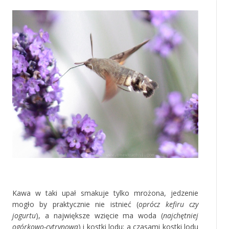
‚
Kawa w taki upał smakuje tylko mrożona, jedzenie
mogło by praktycznie nie istnieć (
oprócz kefiru czy
jogurtu
), a największe wzięcie ma woda (
najchętniej
ogórkowo-cytrynowa
) i kostki lodu; a czasami kostki lodu