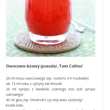
Owocowo-bzowy
(pseudo)
‚Tom Collins’
20 ml musu owocowego
(np. roztarte 3-4 truskawki)
ok. 15 ml soku z cytryny lub limonki
20 ml syropu z kwiatów czarnego bzu
(lub syropu
cukrowego)
40 ml ginu
(np. Hendrick’s czy inny wasz ulubiony)
kostki lodu