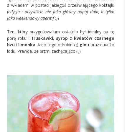
z ‘wkładem’ w postaci jakiegoś orzeźwiającego koktajlu
(
edycja : oczywiście nie jako główny napój dnia, a tylko
jako weekendowy aperitif ;)
)
Ten, który przygotowałam ostatnio był idealny na tę
porę roku :
truskawki
,
syrop
z
kwiatów czarnego
bzu
i
limonka
. A do tego odrobina ;)
ginu
oraz duuużo
lodu. Prawda, że brzmi zachęcająco? ;)
‚