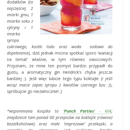
dodatków (
to
najczęściej 2
miarki ginu, 1
miarka soku z
cytryny i 1
miarka
syropu
cukrowego, kostki lodu oraz woda sodowa do
dopełnienia
), dziś jednak można spotkać sporo ‘wariacji
na temat’ właśnie, w tym również owocowych.
Przyznam, że mnie ten pomysł bardzo przypadł do
gustu, a aromatyczny gin Hendrick’s chyba jeszcze
bardziej ;). Jeśli więc lubicie tego typu koktajle (
i jeśli
wciąż macie zapas syropu z kwiatów czarnego bzu :)
),
spróbujcie go niezwłocznie! ;)
‚
*wspomniana książka to
‘Punch Parties’
- klik
;
znajdziecie tam ponad 60 przepisów na koktajle (również
bezalkoholowe) oraz małe ‘imprezowe’ przekąski, a