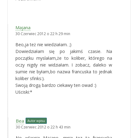
Majana
30 Czerwiec 2012 o 22 h 29 min
Beo,ja też nie wiedziałam. ;)
Dowiedziałam się po jakimś czasie. Na
początku myslałam,że to koliber, którego na
oczy nigdy nie widziałam. I zobacz, daleko w
sumie nie byłam,bo nazwa francuska to jednak
koliber sfinks:).
Swoją drogą bardzo ciekawy ten owad :)
Uściski:*
Bea
Autor wpisu
30 Czerwiec 2012 o 22 h 43 min
No wlasnie Majano, mnie tez ta francuska