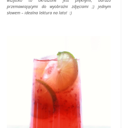
wszystko to okraszone jest pięknymi, bardzo
przemawiającymi do wyobraźni zdjęciami ;) jednym
słowem – idealna lektura na lato! :)
‚