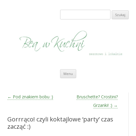
Bea w Kuchni
sezonowo i lokalnie
Szukaj:
Przeskocz do treści
Menu
Zobacz wpisy
←
Pod znakiem bobu :)
Bruschette? Crostini?
Grzanki! :)
→
Gorrrąco! czyli koktajlowe ‘party’ czas
zacząć :)