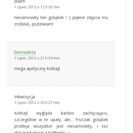
Jswm
1 Lipiec 2012 o 12 h 02 min
niesamowity ten gołąbek ! :) piękne zdjęcia mu
zrobiłaś, podziwiam!
bernadeta
1 Lipiec 2012 o 21 h 54 min
mega apetyczny koktajl.
Inkwizycja
1 Lipiec 2012 o 23 h 27 min
Koktajl wygląda bardzo zachęcająco,
szczególnie w te upały, ale… Fruczak gołąbek
przebija wszystko! Jest niesamowity, i też
skojarzył mi się z kolibrem ;-)