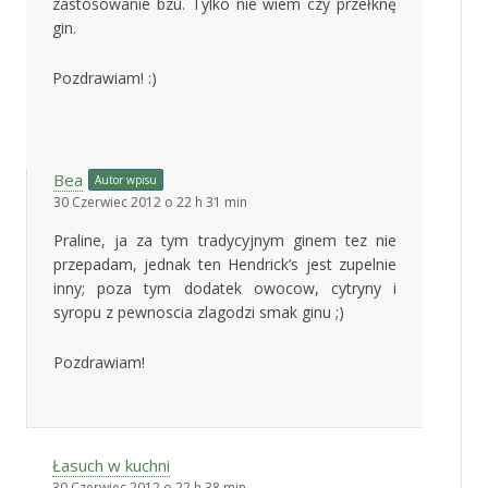
zastosowanie bzu. Tylko nie wiem czy przełknę
gin.
Pozdrawiam! :)
Bea
Autor wpisu
30 Czerwiec 2012 o 22 h 31 min
Praline, ja za tym tradycyjnym ginem tez nie
przepadam, jednak ten Hendrick’s jest zupelnie
inny; poza tym dodatek owocow, cytryny i
syropu z pewnoscia zlagodzi smak ginu ;)
Pozdrawiam!
Łasuch w kuchni
30 Czerwiec 2012 o 22 h 38 min