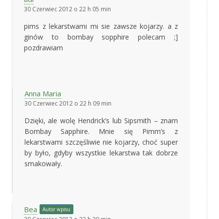
30 Czerwiec 2012 o 22 h 05 min
pims z lekarstwami mi sie zawsze kojarzy. a z
ginów to bombay sopphire polecam ;]
pozdrawiam
Anna Maria
30 Czerwiec 2012 o 22 h 09 min
Dzięki, ale wolę Hendrick’s lub Sipsmith – znam
Bombay Sapphire. Mnie się Pimm’s z
lekarstwami szczęśliwie nie kojarzy, choć super
by było, gdyby wszystkie lekarstwa tak dobrze
smakowały.
Bea
Autor wpisu