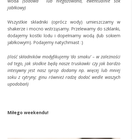
woda
(sodowa lub niegazowana, ewentualnie sok
jabłkowy)
Wszystkie składniki (oprócz wody) umieszczamy w
shakerze i mocno wstrząsamy. Przelewamy do szklanki,
dodajemy kostki lodu i dopełniamy wodą (lub sokiem
jabłkowym). Podajemy natychmiast :)
(ilość składników modyfikujemy ‘do smaku’ – w zależności
od tego, jak słodkie będą nasze truskawki czy jak bardzo
intesywny jest nasz syrop dodamy np. więcej lub mniej
soku z cytryny; ginu również radzę dodać wedle waszych
upodobań)
‚
Miłego weekendu!
‚