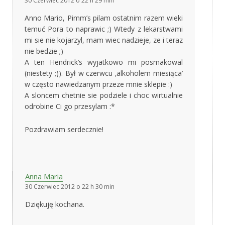
30 Czerwiec 2012 o 22 h 29 min
Anno Mario, Pimm’s pilam ostatnim razem wieki
temuć Pora to naprawic ;) Wtedy z lekarstwami
mi sie nie kojarzyl, mam wiec nadzieje, ze i teraz
nie bedzie ;)
A ten Hendrick’s wyjatkowo mi posmakowal
(niestety ;)). Był w czerwcu ‚alkoholem miesiąca’
w często nawiedzanym przeze mnie sklepie :)
A sloncem chetnie sie podziele i choc wirtualnie
odrobine Ci go przesylam :*
Pozdrawiam serdecznie!
Anna Maria
30 Czerwiec 2012 o 22 h 30 min
Dziękuję kochana.