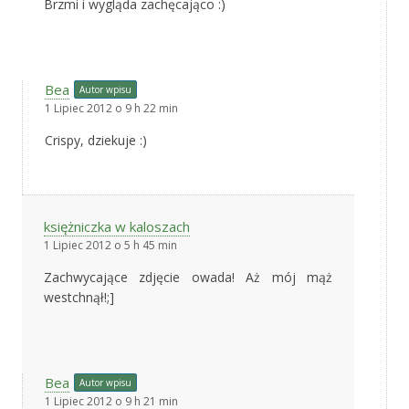
Brzmi i wygląda zachęcająco :)
Bea
Autor wpisu
1 Lipiec 2012 o 9 h 22 min
Crispy, dziekuje :)
księżniczka w kaloszach
1 Lipiec 2012 o 5 h 45 min
Zachwycające zdjęcie owada! Aż mój mąż
westchnął!;]
Bea
Autor wpisu
1 Lipiec 2012 o 9 h 21 min