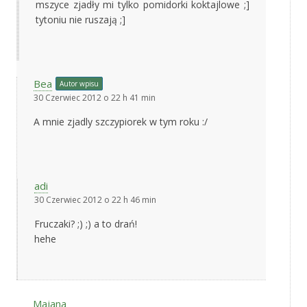
mszyce zjadły mi tylko pomidorki koktajlowe ;]
tytoniu nie ruszają ;]
Bea
Autor wpisu
30 Czerwiec 2012 o 22 h 41 min
A mnie zjadly szczypiorek w tym roku :/
adi
30 Czerwiec 2012 o 22 h 46 min
Fruczaki? ;) ;) a to drań!
hehe
Majana