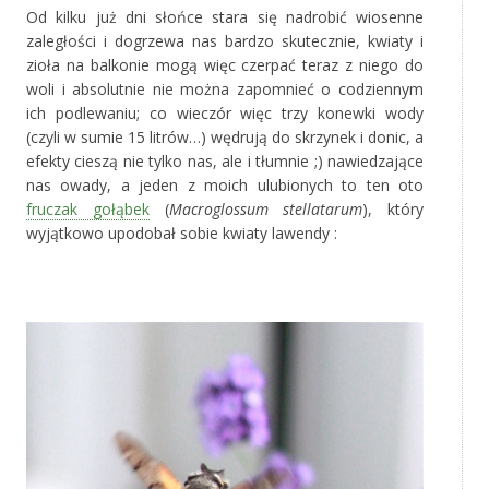
Od kilku już dni słońce stara się nadrobić wiosenne
zaległości i dogrzewa nas bardzo skutecznie, kwiaty i
zioła na balkonie mogą więc czerpać teraz z niego do
woli i absolutnie nie można zapomnieć o codziennym
ich podlewaniu; co wieczór więc trzy konewki wody
(czyli w sumie 15 litrów…) wędrują do skrzynek i donic, a
efekty cieszą nie tylko nas, ale i tłumnie ;) nawiedzające
nas owady, a jeden z moich ulubionych to ten oto
fruczak gołąbek
(
Macroglossum stellatarum
), który
wyjątkowo upodobał sobie kwiaty lawendy :
‚