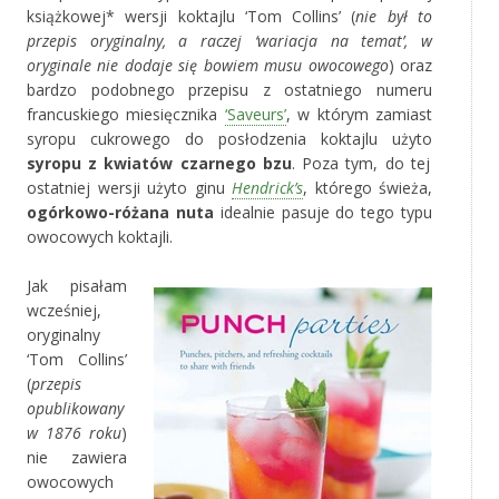
książkowej* wersji koktajlu ‘Tom Collins’ (
nie był to
przepis oryginalny, a raczej ‘wariacja na temat’, w
oryginale nie dodaje się bowiem musu owocowego
) oraz
bardzo podobnego przepisu z ostatniego numeru
francuskiego miesięcznika
‘Saveurs’
, w którym zamiast
syropu cukrowego do posłodzenia koktajlu użyto
syropu z kwiatów czarnego bzu
. Poza tym, do tej
ostatniej wersji użyto ginu
Hendrick’s
, którego świeża,
ogórkowo-różana nuta
idealnie pasuje do tego typu
owocowych koktajli.
Jak pisałam
wcześniej,
oryginalny
‘Tom Collins’
(
przepis
opublikowany
w 1876 roku
)
nie zawiera
owocowych