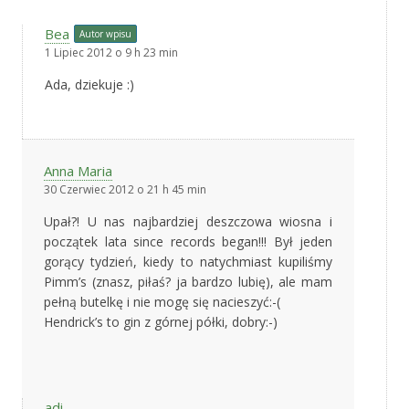
Bea
Autor wpisu
1 Lipiec 2012 o 9 h 23 min
Ada, dziekuje :)
Anna Maria
30 Czerwiec 2012 o 21 h 45 min
Upał?! U nas najbardziej deszczowa wiosna i
początek lata since records began!!! Był jeden
gorący tydzień, kiedy to natychmiast kupiliśmy
Pimm’s (znasz, piłaś? ja bardzo lubię), ale mam
pełną butelkę i nie mogę się nacieszyć:-(
Hendrick’s to gin z górnej półki, dobry:-)
adi