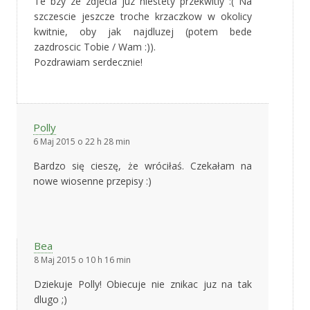
Te bzy ze zdjecia juz niestety przekwitly :( Na
szczescie jeszcze troche krzaczkow w okolicy
kwitnie, oby jak najdluzej (potem bede
zazdroscic Tobie / Wam :)).
Pozdrawiam serdecznie!
Polly
6 Maj 2015 o 22 h 28 min
Bardzo się cieszę, że wróciłaś. Czekałam na
nowe wiosenne przepisy :)
Bea
8 Maj 2015 o 10 h 16 min
Dziekuje Polly! Obiecuje nie znikac juz na tak
dlugo ;)