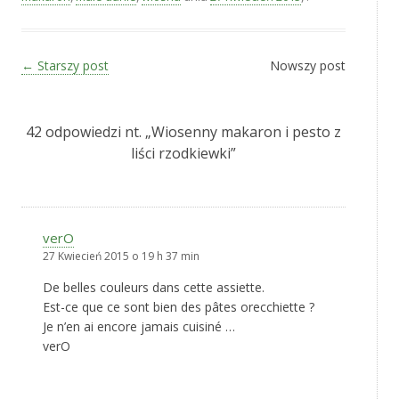
Zobacz wpisy
←
Starszy post
Nowszy post
42 odpowiedzi nt. „
Wiosenny makaron i pesto z
liści rzodkiewki
”
verO
27 Kwiecień 2015 o 19 h 37 min
De belles couleurs dans cette assiette.
Est-ce que ce sont bien des pâtes orecchiette ?
Je n’en ai encore jamais cuisiné …
verO