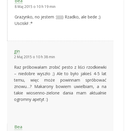
Bea
8 Maj 2015 o 10 h 19 min
Grazynko, no jestem :))))) Rzadko, ale bede ;)
Usciski! :*
gin
2 Maj 2015 o 10 h 38 min
Raz próbowałam zrobić pesto z liści rzodkiewki
– niedobre wyszło ;) Ale to było jakieś 4-5 lat
temu, więc może powinnam spróbować
znowu…? Makarony bowiem uwielbiam, a na
takie wiosenno-zielone dania mam aktualnie
ogromny apetyt :)
Bea