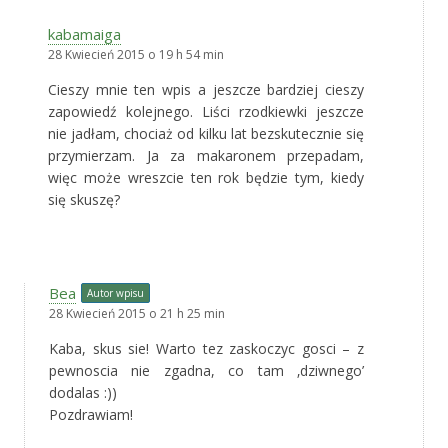
kabamaiga
28 Kwiecień 2015 o 19 h 54 min
Cieszy mnie ten wpis a jeszcze bardziej cieszy
zapowiedź kolejnego. Liści rzodkiewki jeszcze
nie jadłam, chociaż od kilku lat bezskutecznie się
przymierzam. Ja za makaronem przepadam,
więc może wreszcie ten rok będzie tym, kiedy
się skuszę?
Bea
Autor wpisu
28 Kwiecień 2015 o 21 h 25 min
Kaba, skus sie! Warto tez zaskoczyc gosci – z
pewnoscia nie zgadna, co tam ‚dziwnego’
dodalas :))
Pozdrawiam!