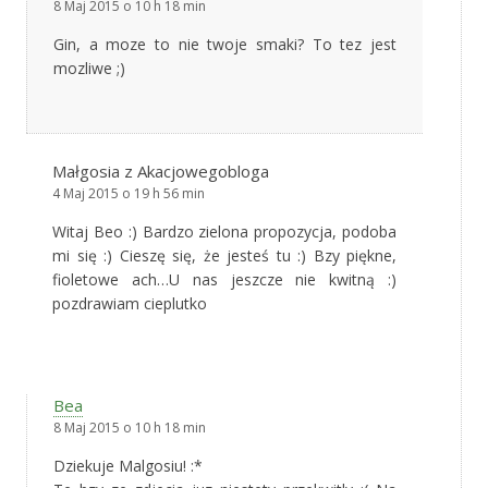
8 Maj 2015 o 10 h 18 min
Gin, a moze to nie twoje smaki? To tez jest
mozliwe ;)
Małgosia z Akacjowegobloga
4 Maj 2015 o 19 h 56 min
Witaj Beo :) Bardzo zielona propozycja, podoba
mi się :) Cieszę się, że jesteś tu :) Bzy piękne,
fioletowe ach…U nas jeszcze nie kwitną :)
pozdrawiam cieplutko
Bea
8 Maj 2015 o 10 h 18 min
Dziekuje Malgosiu! :*