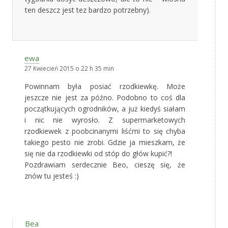
ten deszcz jest tez bardzo potrzebny).
ewa
27 Kwiecień 2015 o 22 h 35 min
Powinnam była posiać rzodkiewkę. Może
jeszcze nie jest za późno. Podobno to coś dla
początkujących ogrodników, a już kiedyś siałam
i nic nie wyrosło. Z supermarketowych
rzodkiewek z poobcinanymi liśćmi to się chyba
takiego pesto nie zrobi. Gdzie ja mieszkam, że
się nie da rzodkiewki od stóp do głów kupić?!
Pozdrawiam serdecznie Beo, cieszę się, że
znów tu jesteś :)
Bea