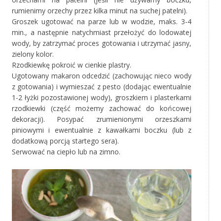
rumienimy orzechy przez kilka minut na suchej patelni).
Groszek ugotować na parze lub w wodzie, maks. 3-4
min., a następnie natychmiast przełożyć do lodowatej
wody, by zatrzymać proces gotowania i utrzymać jasny,
zielony kolor.
Rzodkiewkę pokroić w cienkie plastry.
Ugotowany makaron odcedzić (zachowując nieco wody
z gotowania) i wymieszać z pesto (dodając ewentualnie
1-2 łyżki pozostawionej wody), groszkiem i plasterkami
rzodkiewki (część możemy zachować do końcowej
dekoracji). Posypać zrumienionymi orzeszkami
piniowymi i ewentualnie z kawałkami boczku (lub z
dodatkową porcją startego sera).
Serwować na ciepło lub na zimno.