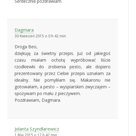
Serdecznie pozdrawiam.
Dagmara
30 Kwiecień 2015 o 0 h 42 min
Droga Beo,
dziękuję za świetny przepis. Już od jakiegoś
czasu miałam ochotę wypróbować liście
rzodkiewki do zrobienia pesto, ale dopiero
prezentowany przez Ciebie przepis uznałam za
idealny. Nie pomyliłam się. Makaronu nie
gotowałam, a pesto – wyspiarskim zwyczajem –
spożywam po mału z pieczywem.
Pozdrawiam, Dagmara.
Jolanta Szyndlarewicz
1 Maj 2015 o 12 h 42 min