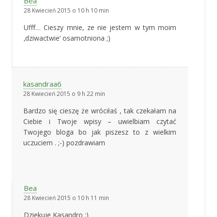
Bea
28 Kwiecień 2015 o 10 h 10 min
Ufff… Cieszy mnie, ze nie jestem w tym moim
‚dziwactwie’ osamotniona ;)
kasandraa6
28 Kwiecień 2015 o 9 h 22 min
Bardzo się cieszę że wróciłaś , tak czekałam na
Ciebie i Twoje wpisy – uwielbiam czytać
Twojego bloga bo jak piszesz to z wielkim
uczuciem . ;-) pozdrawiam
Bea
28 Kwiecień 2015 o 10 h 11 min
Dziekuje Kasandro :)