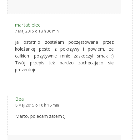
martabielec
7 Maj 2015 o 18 h 36 min
Ja ostatnio zostałam poczęstowana przez
koleżankę pesto z pokrzywy i powiem, że
całkiem pozytywnie mnie zaskoczył smak :)
Twój przepis też bardzo zachęcająco się
prezentuje
Bea
8 Maj 2015 o 10 h 16 min
Marto, polecam zatem :)