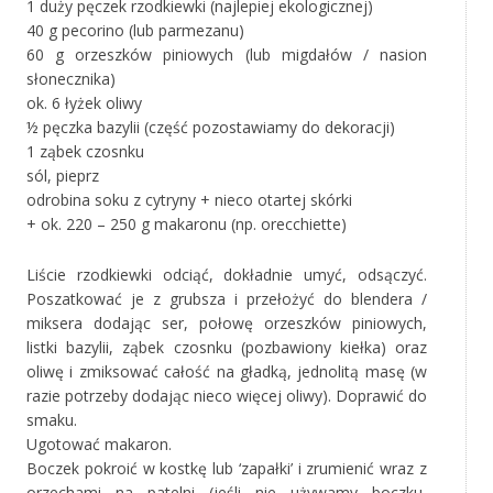
1 duży pęczek rzodkiewki (najlepiej ekologicznej)
40 g pecorino (lub parmezanu)
60 g orzeszków piniowych (lub migdałów / nasion
słonecznika)
ok. 6 łyżek oliwy
½ pęczka bazylii (część pozostawiamy do dekoracji)
1 ząbek czosnku
sól, pieprz
odrobina soku z cytryny + nieco otartej skórki
+ ok. 220 – 250 g makaronu (np. orecchiette)
Liście rzodkiewki odciąć, dokładnie umyć, odsączyć.
Poszatkować je z grubsza i przełożyć do blendera /
miksera dodając ser, połowę orzeszków piniowych,
listki bazylii, ząbek czosnku (pozbawiony kiełka) oraz
oliwę i zmiksować całość na gładką, jednolitą masę (w
razie potrzeby dodając nieco więcej oliwy). Doprawić do
smaku.
Ugotować makaron.
Boczek pokroić w kostkę lub ‘zapałki’ i zrumienić wraz z
orzechami na patelni (jeśli nie używamy boczku,