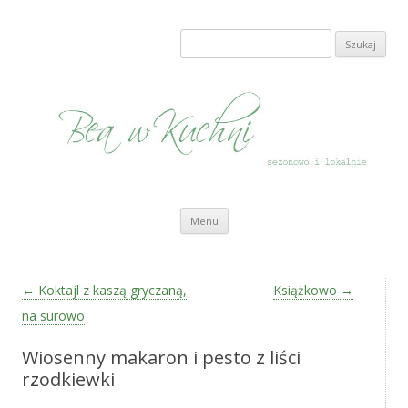
Bea w Kuchni
sezonowo i lokalnie
Szukaj:
Przeskocz do treści
Menu
Zobacz wpisy
←
Koktajl z kaszą gryczaną,
Książkowo
→
na surowo
Wiosenny makaron i pesto z liści
rzodkiewki