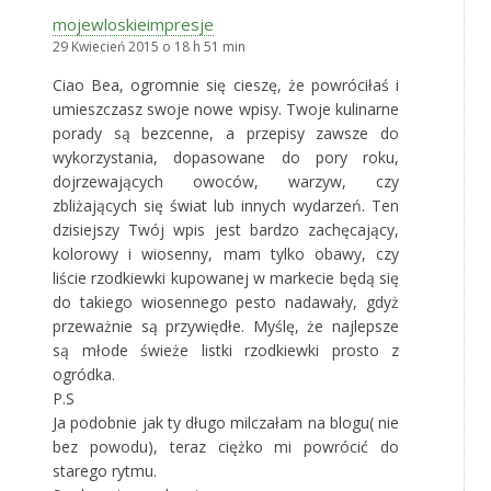
mojewloskieimpresje
29 Kwiecień 2015 o 18 h 51 min
Ciao Bea, ogromnie się cieszę, że powróciłaś i
umieszczasz swoje nowe wpisy. Twoje kulinarne
porady są bezcenne, a przepisy zawsze do
wykorzystania, dopasowane do pory roku,
dojrzewających owoców, warzyw, czy
zbliżających się świat lub innych wydarzeń. Ten
dzisiejszy Twój wpis jest bardzo zachęcający,
kolorowy i wiosenny, mam tylko obawy, czy
liście rzodkiewki kupowanej w markecie będą się
do takiego wiosennego pesto nadawały, gdyż
przeważnie są przywiędłe. Myślę, że najlepsze
są młode świeże listki rzodkiewki prosto z
ogródka.
P.S
Ja podobnie jak ty długo milczałam na blogu( nie
bez powodu), teraz ciężko mi powrócić do
starego rytmu.