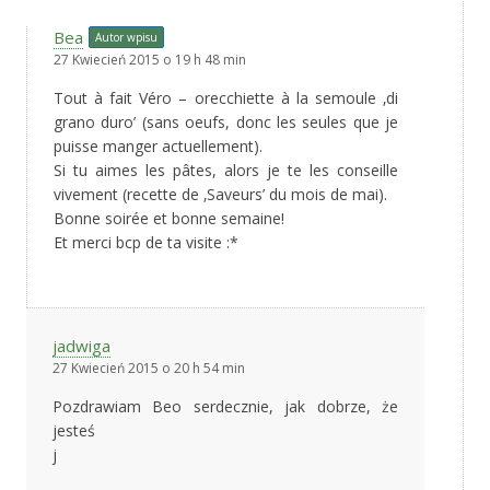
Bea
Autor wpisu
27 Kwiecień 2015 o 19 h 48 min
Tout à fait Véro – orecchiette à la semoule ‚di
grano duro’ (sans oeufs, donc les seules que je
puisse manger actuellement).
Si tu aimes les pâtes, alors je te les conseille
vivement (recette de ‚Saveurs’ du mois de mai).
Bonne soirée et bonne semaine!
Et merci bcp de ta visite :*
jadwiga
27 Kwiecień 2015 o 20 h 54 min
Pozdrawiam Beo serdecznie, jak dobrze, że
jesteś
j