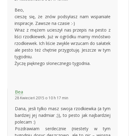
Beo,
cieszę się, że znów podsyłasz nam wspaniałe
inspiracje. Zawsze na czasie :-)
Wraz z mężem ucieszył nas przepis na pesto z
liści rzodkiewek. Już w ogródku mamy mnóstwo
rzodkiewek. Ich liście zwykle wrzucam do sałatek
ale pesto też chętnie przygotuję. Jeszcze w tym
tygodniu.
Życzę pięknego słonecznego tygodnia.
Bea
28 Kwiecień 2015 o 10 h 17 min
Dana, jesli tylko masz swoja rzodkiewka (a tym
bardziej jej nadmiar ;)), to pesto jak najbardziej
polecam :)
Pozdrawiam serdecznie (niestety w tym
tygodniu dosyc deszczowo, ale to nic – wiosna