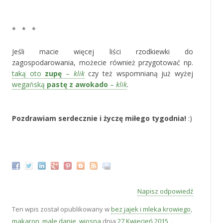
‚
* * *
‚
Jeśli macie więcej liści rzodkiewki do
zagospodarowania, możecie również przygotować np.
taką oto
zupę
–
klik
czy też wspomnianą już wyżej
wegańską
pastę z awokado
–
klik
.
‚
Pozdrawiam serdecznie i życzę miłego tygodnia!
:)
‚
Napisz odpowiedź
Ten wpis został opublikowany w
bez jajek i mleka krowiego
,
makaron
,
male danie
,
wiosna
dnia
27 Kwiecień 2015
,
.