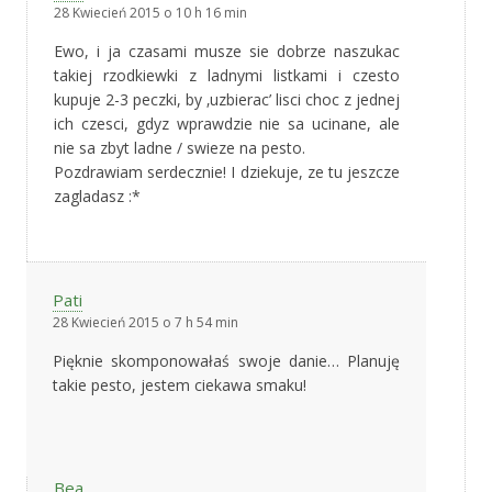
28 Kwiecień 2015 o 10 h 16 min
Ewo, i ja czasami musze sie dobrze naszukac
takiej rzodkiewki z ladnymi listkami i czesto
kupuje 2-3 peczki, by ‚uzbierac’ lisci choc z jednej
ich czesci, gdyz wprawdzie nie sa ucinane, ale
nie sa zbyt ladne / swieze na pesto.
Pozdrawiam serdecznie! I dziekuje, ze tu jeszcze
zagladasz :*
Pati
28 Kwiecień 2015 o 7 h 54 min
Pięknie skomponowałaś swoje danie… Planuję
takie pesto, jestem ciekawa smaku!
Bea