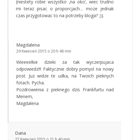
(niestety robie wszystko ‚na oko’, wiec trudno
mi teraz pisac o proporcjach… moze jednak
czas przygotowac to na potrzeby bloga? ;)).
Magdalena
29 Kwiecień 2015 o 20 h 48 min
Wieeeelkie dzieki za tak wyczerpujaca
odpowiedz!!! Faktycznie dobry pomysl na nowy
post. Juz widze te udka, na Twoich pieknych
fotach. Pycha.
Pozdrowienia z pieknego dzis Frankfurtu nad
Menem,
Magdalena
Dana
27 Kwiecień 2015 o 21 h 40 min