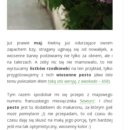
Już prawie
maj.
Kwitną już odurzające swoim
zapachem bzy, stragany uginają się od nowalijek, a
wiosenne barwy podziwiamy nie tylko za oknem, ale i
na talerzach. A żeby nic się nie marnowało, to nie
wyrzucamy
listków rzodkiewki
na ten przykład, tylko
przygotowujemy z nich
wiosenne pesto
(
dwa lata
temu polecałam Wam
taką oto wersję, z awokado – klik
).
Tym razem spodobał mi się przepis z majowego
numeru francuskiego miesięcznika
‘Saveurs’
. I choć
pesto
jest tu dodatkiem do makaronu, za którym (
jak
może pamiętacie ;)
) nie przepadam, to od czasu do
czasu daję się skusić na małą jego porcję, tym bardziej
jeśli ma tak optymistyczny, wiosenny kolor :)