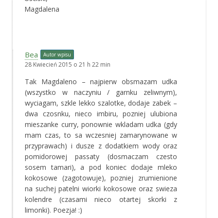
Magdalena
Bea
Autor wpisu
28 Kwiecień 2015 o 21 h 22 min
Tak Magdaleno – najpierw obsmazam udka
(wszystko w naczyniu / garnku zeliwnym),
wyciagam, szkle lekko szalotke, dodaje zabek –
dwa czosnku, nieco imbiru, pozniej ulubiona
mieszanke curry, ponownie wkladam udka (gdy
mam czas, to sa wczesniej zamarynowane w
przyprawach) i dusze z dodatkiem wody oraz
pomidorowej passaty (dosmaczam czesto
sosem tamari), a pod koniec dodaje mleko
kokosowe (zagotowuje), pozniej zrumienione
na suchej patelni wiorki kokosowe oraz swieza
kolendre (czasami nieco otartej skorki z
limonki). Poezja! :)