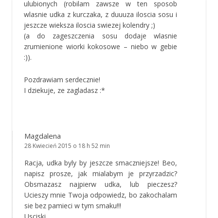
ulubionych (robilam zawsze w ten sposob
wlasnie udka z kurczaka, z duuuza iloscia sosu i
jeszcze wieksza iloscia swiezej kolendry ;)
(a do zageszczenia sosu dodaje wlasnie
zrumienione wiorki kokosowe – niebo w gebie
:)).
Pozdrawiam serdecznie!
I dziekuje, ze zagladasz :*
Magdalena
28 Kwiecień 2015 o 18 h 52 min
Racja, udka byly by jeszcze smaczniejsze! Beo,
napisz prosze, jak mialabym je przyrzadzic?
Obsmazasz najpierw udka, lub pieczesz?
Ucieszy mnie Twoja odpowiedz, bo zakochalam
sie bez pamieci w tym smaku!!!
Usciski,