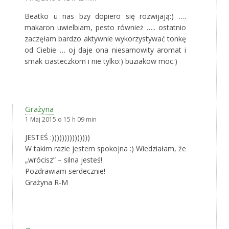
Beatko u nas bzy dopiero się rozwijają:) ….
makaron uwielbiam, pesto również ….. ostatnio
zaczęłam bardzo aktywnie wykorzystywać tonkę
od Ciebie … oj daje ona niesamowity aromat i
smak ciasteczkom i nie tylko:) buziakow moc:)
Grażyna
1 Maj 2015 o 15 h 09 min
JESTEŚ :)))))))))))))))
W takim razie jestem spokojna :) Wiedziałam, że
„wrócisz” – silna jesteś!
Pozdrawiam serdecznie!
Grażyna R-M