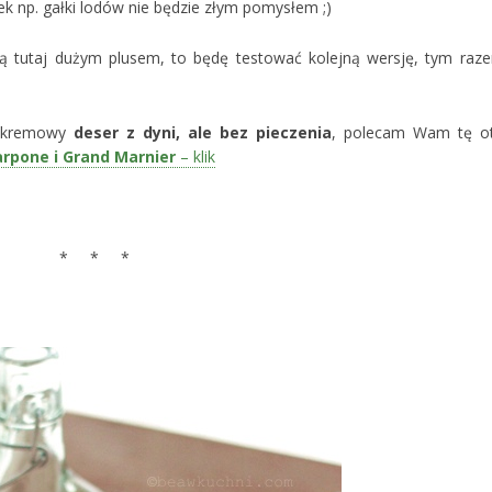
tek np. gałki lodów nie będzie złym pomysłem ;)
 są tutaj dużym plusem, to będę testować kolejną wersję, tym raz
i, kremowy
deser z dyni, ale bez pieczenia
, polecam Wam tę o
rpone i Grand Marnier
– klik
* * *