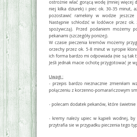
ostrożnie wlać gorącą wodę (mniej więcej 
niej kilka dziurek) i piec ok. 30-35 minut, 
pozostawić ramekiny w wodzie jeszcze p
Następnie schłodzić w lodówce przez ok. 2
spożywczą). Przed podaniem możemy po
pekanami (szczegóły poniżej).
W czasie pieczenia kremów możemy przyg
orzechy przez ok. 5-8 minut w syropie klo
ich forma bardzo mi odpowiada (nie są tak 
Jeśli jednak macie ochotę przygotować je wg
Uwagi :
- przepis bardzo nieznacznie zmieniłam 
połączeniu z korzenno-pomarańczowym sm
- polecam dodatek pekanów, które świetnie 
- kremy należy upiec w kąpieli wodnej, by 
przytrafia sie w przypadku pieczenia tego 