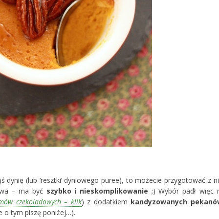
 dynię (lub ‘resztki’ dyniowego puree), to możecie przygotować z ni
bywa – ma być
szybko i nieskomplikowanie
;) Wybór padł więc 
ów czekoladowych – klik
) z dodatkiem
kandyzowanych pekanó
e o tym piszę poniżej…).