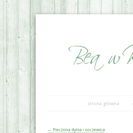
sezonowo i lokalnie
Bea w Kuchni
strona główna
Zobacz wpisy
←
Pieczona dynia i soczewica