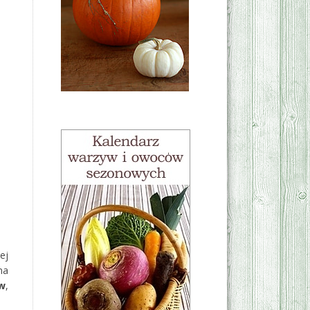
ej
na
w
,