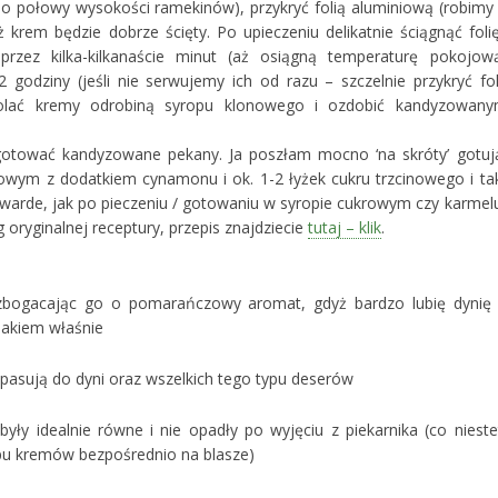
do połowy wysokości ramekinów), przykryć folią aluminiową (robimy
aż krem będzie dobrze ścięty. Po upieczeniu delikatnie ściągnąć folię
rzez kilka-kilkanaście minut (aż osiągną temperaturę pokojową
 godziny (jeśli nie serwujemy ich od razu – szczelnie przykryć fol
lać kremy odrobiną syropu klonowego i ozdobić kandyzowany
otować kandyzowane pekany. Ja poszłam mocno ‘na skróty’ gotuj
nowym z dodatkiem cynamonu i ok. 1-2 łyżek cukru trzcinowego i ta
twarde, jak po pieczeniu / gotowaniu w syropie cukrowym czy karmelu
 oryginalnej receptury, przepis znajdziecie
tutaj – klik
.
wzbogacając go o pomarańczowy aromat, gdyż bardzo lubię dynię
akiem właśnie
pasują do dyni oraz wszelkich tego typu deserów
były idealnie równe i nie opadły po wyjęciu z piekarnika (co nieste
typu kremów bezpośrednio na blasze)