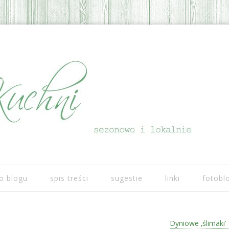
Przeskocz do treści
o blogu
spis treści
sugestie
linki
fotobl
Dyniowe ‚ślimaki’