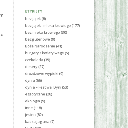
ETYKIETY
em
bez jajek
(8)
bez jajek i mleka krowiego
(177)
bez mleka krowiego
(30)
to
bezglutenowe
(9)
Boże Narodzenie
(41)
burgery / kotlety wege
(5)
czekolada
(35)
desery
(27)
drożdżowe wypieki
(9)
dynia
(66)
dynia – Festiwal Dyni
(53)
egzotyczne
(28)
ekologia
(9)
inne
(118)
jesien
(82)
kasza jaglana
(7)