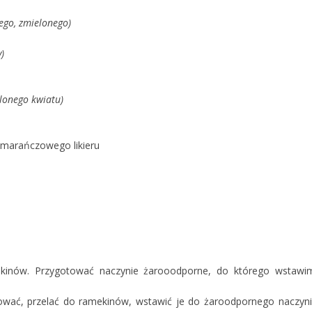
ego, zmielonego)
)
lonego kwiatu)
pomarańczowego likieru
kinów. Przygotować naczynie żarooodporne, do którego wstawi
sować, przelać do ramekinów, wstawić je do żaroodpornego naczyni