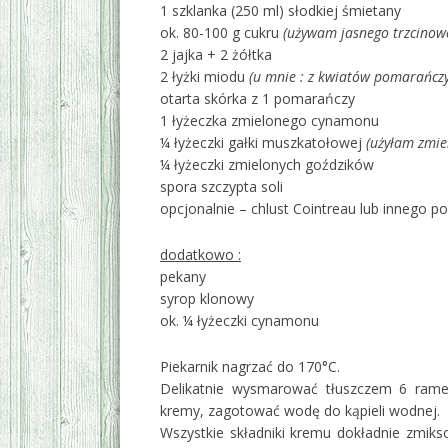
1 szklanka (250 ml) słodkiej śmietany
ok. 80-100 g cukru
(używam jasnego trzcinow
2 jajka + 2 żółtka
2 łyżki miodu
(u mnie : z kwiatów pomarańczy
otarta skórka z 1 pomarańczy
1 łyżeczka zmielonego cynamonu
¼ łyżeczki gałki muszkatołowej
(użyłam zmie
¼ łyżeczki zmielonych goździków
spora szczypta soli
opcjonalnie – chlust Cointreau lub innego 
dodatkowo :
pekany
syrop klonowy
ok. ¼ łyżeczki cynamonu
Piekarnik nagrzać do 170°C.
Delikatnie wysmarować tłuszczem 6 rame
kremy, zagotować wodę do kąpieli wodnej.
Wszystkie składniki kremu dokładnie zmik