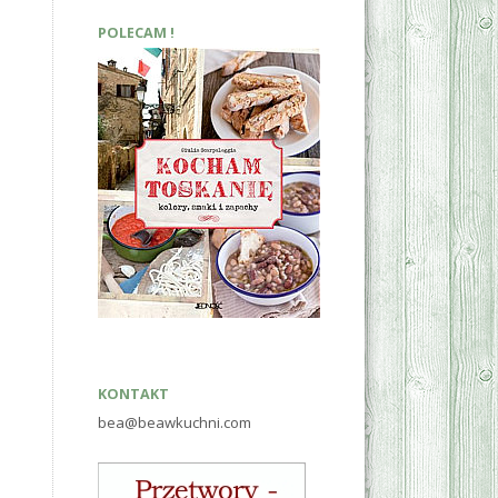
POLECAM !
KONTAKT
bea@beawkuchni.com