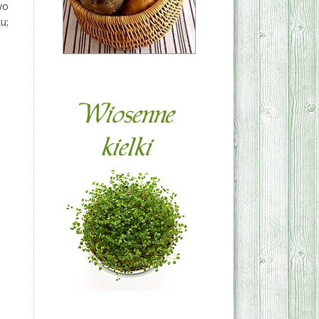
wo
u;