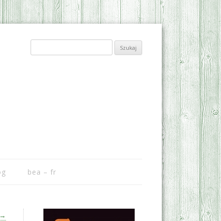
Szukaj:
og
bea – fr
→