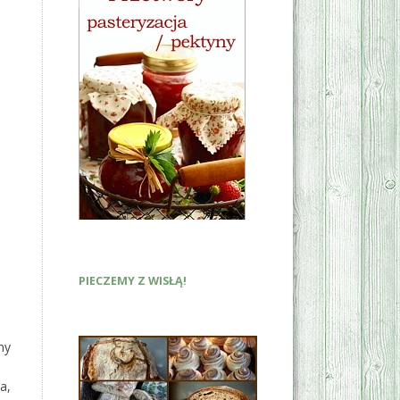
PIECZEMY Z WISŁĄ!
my
a,