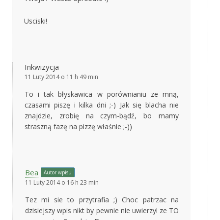
Usciski!
Inkwizycja
11 Luty 2014 o 11 h 49 min
To i tak błyskawica w porównianiu ze mną,
czasami piszę i kilka dni ;-) Jak się blacha nie
znajdzie, zrobię na czym-bądź, bo mamy
straszną fazę na pizzę właśnie ;-))
Bea
Autor wpisu
11 Luty 2014 o 16 h 23 min
Tez mi sie to przytrafia ;) Choc patrzac na
dzisiejszy wpis nikt by pewnie nie uwierzyl ze TO