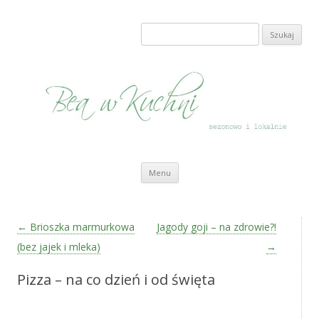
Bea w Kuchni
sezonowo i lokalnie
Szukaj:
Przeskocz do treści
Menu
Zobacz wpisy
←
Brioszka marmurkowa
Jagody goji – na zdrowie?!
(bez jajek i mleka)
→
Pizza – na co dzień i od święta