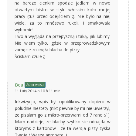
na bardzo cienkim spodzie jadłam w nowo
otwartym bistro w stylu włoskim koło mojej
pracy (tuż przed odejściem ;). Nie było na niej
wiele, za to mnóstwo rukoli, i smakowała
wybornie!
Twoja wygląda na przepyszną i taką, jak lubimy.
Nie wiem tylko, gdzie w przeprowadzkowym
zamęcie zniknęła blacha do pizzy…
Ściskam czule ;)
Bea
Autor wpisu
11 Luty 2014 o 10 h 11 min
Inkwizycjo, wpis byl opublikowany dopiero w
poludnie niestety (nikt pewnie by mi nie uwierzyl,
ze pisalam go z mikro-przerwami od 7 rano :/ ).
Mam nadzieje, ze blachy szybko sie odnajda w
ktoryms z kartonow i ze ta wersja pizzy zyska
Twoja / Wasza aprobate :)