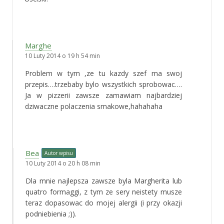
Marghe
10 Luty 2014 o 19 h 54 min
Problem w tym ,ze tu kazdy szef ma swoj
przepis….trzebaby bylo wszystkich sprobowac….
Ja w pizzerii zawsze zamawiam najbardziej
dziwaczne polaczenia smakowe,hahahaha
Bea
Autor wpisu
10 Luty 2014 o 20 h 08 min
Dla mnie najlepsza zawsze byla Margherita lub
quatro formaggi, z tym ze sery neistety musze
teraz dopasowac do mojej alergii (i przy okazji
podniebienia ;)).