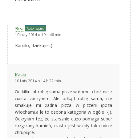
Bea
Autor wpisu
10 Luty 2014 o 19 h 46 min
Kamilo, dziekuje! :)
Kasia
10 Luty 2014 o 14 h 22 min
Od kilku lat robię sama pizze w domu, choć nie z
ciasta zaczynem. Ale odkąd robię sama, nie
smakuje mi żadna pizza w pizzerii (poza
Włochami,a le to osobna kategoria w ogóle :-)).
Odkryłam tez, że starsznie dużo pomaga super
rozgrzany kamień, ciasto jest wtedy tak cudnie
chrupiące.