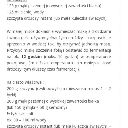
125 g mąki pszennej (o wysokiej zawartości białka)
125 ml ciepłej wody
szczypta drożdży instant (lub mała kuleczka świeżych)
W małej misce dokładnie wymieszać mąkę z drożdżami
i wodą (jeśli używamy świeżych drożdży – rozpuścić je
uprzednio w wodzie) tak, by otrzymać jednolitą masę.
Przykryć miskę szczelnie folią i odstawić do fermentacji
na ok.
12 godzin
(maks. 16 godzin) w temperaturze
pokojowej (im niższa temperatura i im mniejsza ilość
drożdży, tym dłuższy czas fermentacji).
na ciasto właściwe :
200 g zaczynu (czyli powyższa mieszanka minus 1 – 2
łyżki)
200 g mąki pszennej o wysokiej zawartości białka
(lub 150 g mąki + 50 g semoliny)
½ łyżeczki soli
ok. 80 – 100 ml wody
szczypta drożdży instant (lub mała kuleczka świeżych) –