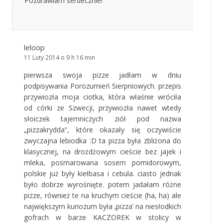
Pozdrawiam serdecznie!
leloop
11 Luty 2014 o 9 h 16 min
pierwsza swoja pizze jadłam w dniu
podpisywania Porozumień Sierpniowych. przepis
przywiozła moja ciotka, która właśnie wróciła
od córki ze Szwecji, przywiozła nawet wtedy
słoiczek tajemniczych ziół pod nazwa
„pizzakrydda”, które okazały się oczywiście
zwyczajna lebiodka :D ta pizza była zbliżona do
klasycznej, na drożdżowym cieście bez jajek i
mleka, posmarowana sosem pomidorowym,
polskie już były kiełbasa i cebula. ciasto jednak
było dobrze wyrośnięte. potem jadałam różne
pizze, również te na kruchym cieście (ha, ha) ale
największym kuriozum była ‚pizza’ na niesłodkich
gofrach w barze KACZOREK w stolicy w