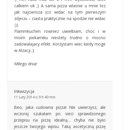
calkiem ok ;) A sama pizza wlasnie u mnie tez
jak najciensza (co widac na tym pierwszym
zdjeciu – ciasta praktycznie na spodzie nie widac
;)).
Flammkuchen rowniez uwielbiam, choc i w
moim piekarniku niestety trudno o mocno
zadowalajacy efekt. Korzystam wiec kiedy moge
w Alzacji ;)
Milego dnia!
Inkwizycja
11 Luty 2014 o 9 h 40 min
Beo, jaka cudowna pizza! Nie uwierzysz, ale
wczoraj szukałam po sieci sprawdzonego
przepisu na pizzę idealną… chyba nie było
jeszcze twojego wpisu. Taką ascetyczną pizzę