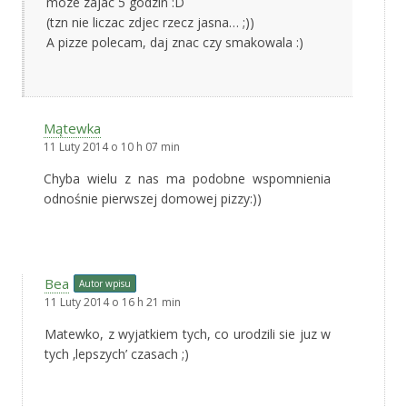
moze zajac 5 godzin :D
(tzn nie liczac zdjec rzecz jasna… ;))
A pizze polecam, daj znac czy smakowala :)
Mątewka
11 Luty 2014 o 10 h 07 min
Chyba wielu z nas ma podobne wspomnienia
odnośnie pierwszej domowej pizzy:))
Bea
Autor wpisu
11 Luty 2014 o 16 h 21 min
Matewko, z wyjatkiem tych, co urodzili sie juz w
tych ‚lepszych’ czasach ;)