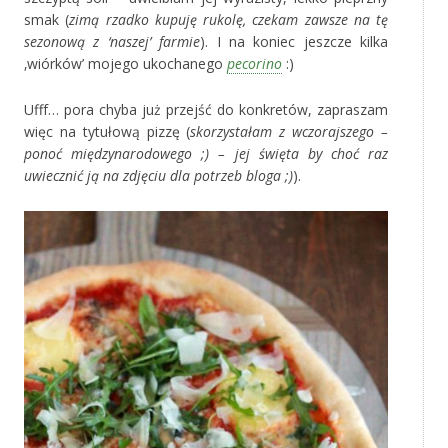
smak (
zimą rzadko kupuję rukolę, czekam zawsze na tę
sezonową z ‘naszej’ farmie
). I na koniec jeszcze kilka
‚wiórków’ mojego ukochanego
pecorino
:)
Ufff… pora chyba już przejść do konkretów, zapraszam
więc na tytułową pizzę (
skorzystałam z wczorajszego –
ponoć międzynarodowego ;) – jej święta by choć raz
uwiecznić ją na zdjęciu dla potrzeb bloga ;)
).