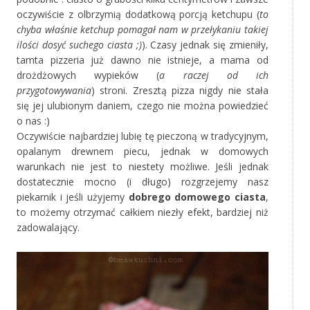
oczywiście z olbrzymią dodatkową porcją ketchupu (
to
chyba właśnie ketchup pomagał nam w przełykaniu takiej
ilości dosyć suchego ciasta ;)
). Czasy jednak się zmieniły,
tamta pizzeria już dawno nie istnieje, a mama od
drożdżowych wypieków (
a raczej od ich
przygotowywania
) stroni. Zresztą pizza nigdy nie stała
się jej ulubionym daniem, czego nie można powiedzieć
o nas :)
Oczywiście najbardziej lubię tę pieczoną w tradycyjnym,
opalanym drewnem piecu, jednak w domowych
warunkach nie jest to niestety możliwe. Jeśli jednak
dostatecznie mocno (i długo) rozgrzejemy nasz
piekarnik i jeśli użyjemy
dobrego domowego ciasta
,
to możemy otrzymać całkiem niezły efekt, bardziej niż
zadowalający.