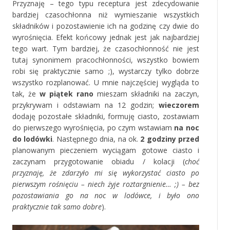
Przyznaję – tego typu receptura jest zdecydowanie
bardziej czasochłonna niż wymieszanie wszystkich
składników i pozostawienie ich na godzinę czy dwie do
wyrośnięcia. Efekt końcowy jednak jest jak najbardziej
tego wart. Tym bardziej, że czasochłonność nie jest
tutaj synonimem pracochłonności, wszystko bowiem
robi się praktycznie samo ;), wystarczy tylko dobrze
wszystko rozplanować. U mnie najczęściej wygląda to
tak, że
w piątek rano
mieszam składniki na zaczyn,
przykrywam i odstawiam na 12 godzin;
wieczorem
dodaję pozostałe składniki, formuję ciasto, zostawiam
do pierwszego wyrośnięcia, po czym wstawiam
na noc
do lodówki
. Następnego dnia, na ok.
2 godziny przed
planowanym pieczeniem wyciągam gotowe ciasto i
zaczynam przygotowanie obiadu / kolacji (
choć
przyznaję, że zdarzyło mi się wykorzystać ciasto po
pierwszym rośnięciu – niech żyje roztargnienie… ;) – bez
pozostawiania go na noc w lodówce, i było ono
praktycznie tak samo dobre
).