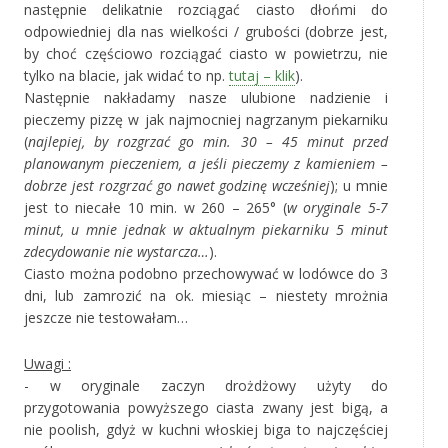
następnie delikatnie rozciągać ciasto dłońmi do
odpowiedniej dla nas wielkości / grubości (dobrze jest,
by choć częściowo rozciągać ciasto w powietrzu, nie
tylko na blacie, jak widać to np.
tutaj – klik
).
Następnie nakładamy nasze ulubione nadzienie i
pieczemy pizzę w jak najmocniej nagrzanym piekarniku
(
najlepiej, by rozgrzać go min. 30 – 45 minut przed
planowanym pieczeniem, a jeśli pieczemy z kamieniem –
dobrze jest rozgrzać go nawet godzinę wcześniej
); u mnie
jest to niecałe 10 min. w 260 – 265° (
w oryginale 5-7
minut, u mnie jednak w aktualnym piekarniku 5 minut
zdecydowanie
nie wystarcza…
).
Ciasto można podobno przechowywać w lodówce do 3
dni, lub zamrozić na ok. miesiąc – niestety mrożnia
jeszcze nie testowałam…
Uwagi :
- w oryginale zaczyn drożdżowy użyty do
przygotowania powyższego ciasta zwany jest bigą, a
nie poolish, gdyż w kuchni włoskiej biga to najczęściej