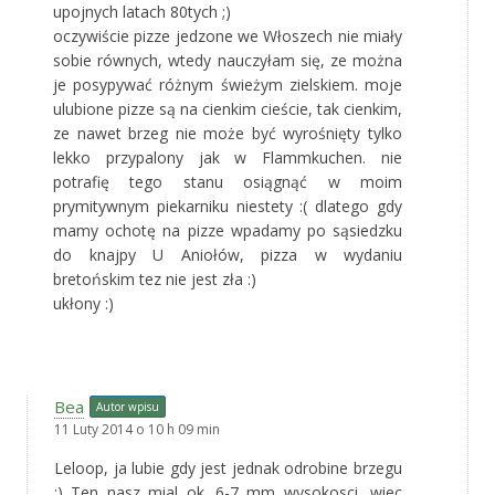
upojnych latach 80tych ;)
oczywiście pizze jedzone we Włoszech nie miały
sobie równych, wtedy nauczyłam się, ze można
je posypywać różnym świeżym zielskiem. moje
ulubione pizze są na cienkim cieście, tak cienkim,
ze nawet brzeg nie może być wyrośnięty tylko
lekko przypalony jak w Flammkuchen. nie
potrafię tego stanu osiągnąć w moim
prymitywnym piekarniku niestety :( dlatego gdy
mamy ochotę na pizze wpadamy po sąsiedzku
do knajpy U Aniołów, pizza w wydaniu
bretońskim tez nie jest zła :)
ukłony :)
Bea
Autor wpisu
11 Luty 2014 o 10 h 09 min
Leloop, ja lubie gdy jest jednak odrobine brzegu
:) Ten nasz mial ok. 6-7 mm wysokosci, wiec