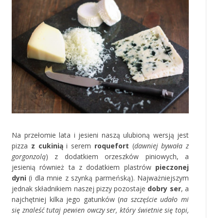
Na przełomie lata i jesieni naszą ulubioną wersją jest
pizza
z cukinią
i serem
roquefort
(
dawniej bywała z
gorgonzolą
) z dodatkiem orzeszków piniowych, a
jesienią również ta z dodatkiem plastrów
pieczonej
dyni
(i dla mnie z szynką parmeńską). Najważniejszym
jednak składnikiem naszej pizzy pozostaje
dobry ser
, a
najchętniej kilka jego gatunków (
na szczęście udało mi
się znaleść tutaj pewien owczy ser, który świetnie się topi,