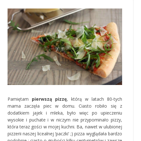
Pamiętam
pierwszą pizzę
, którą w latach 80-tych
mama zaczęła piec w domu. Ciasto robiło się z
dodatkiem jajek i mleka, było więc po upieczeniu
wysokie i puchate i w niczym nie przypominało pizzy,
która teraz gości w mojej kuchni. Ba, nawet w ulubionej
pizzerii naszej licealnej ‘paczki’ ;) pizza wyglądała bardzo
podobnie : ciasto o grubości kilku centymetrów i zawsze