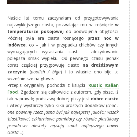
Naście lat temu zaczynałam od przygotowywania
najzwyklejszego ciasta, pozwalając mu na rośnięcie
w
temperaturze pokojowej
do podwojenia objętości.
Później była era ciasta rosnącego
przez noc w
lodówce
, co – jak i w przypadku chlebów czy innych
wymagających wyrastania ciast – zdecydowanie
polepsza smak wypieku. Od pewnego czasu jednak
coraz częściej przygtowuję ciasto
na drożdżowym
zaczynie
(
poolish / biga
) i to właśnie ono bije te
wcześniejsze na głowę.
Przepis oryginalny pochodzi z książki ‘
Rustic Italian
Food
’. Zgadzam się całkowicie z autorem, gdy pisze, iż
tak naprawdę podstawą dobrej pizzy jest
dobre ciasto
i wtedy wystarczy tylko kilka prostych dodatków (
choć i
one powinny rzecz jasna być jak najlepszej jakości; wszak
‘plastikowe’, szklarniowe pomidory czy równie plastikowy
pseudo-ser niestety zepsują smak najlepszego nawet
ciasta…
).