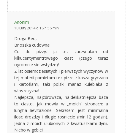
Anonim
10 Luty 2014 o 18 h 56 min
Droga Beo,
Brioszka cudowna!
Co do pizzy: ja tez zaczynalam od
kilkucentymentrowego ciast (czego teraz
ogromnie sie wstydze)!
Z lat osiemdziesiatych i pierwszych wyczynow w
tej materii pamietam tez pizze z kasza gryczana
i kartoflami, taki polski mariaz kulebiaka z
wloszczyzna!
Najlepsza, najzdrowsza, najdelikatniejsza baza
to ciasto, jak mowia w „moich” stronach: a
lungha lievitazione. Sekretem jest minimalna
ilosc drozdzy i dlugie rosniecie (min.12 godzin).
Jedna z moich ulubionych: z kwiatuszkami dynii.
Niebo w gebie!