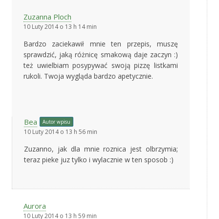
Zuzanna Ploch
10 Luty 2014 o 13 h 14 min
Bardzo zaciekawił mnie ten przepis, muszę
sprawdzić, jaką różnicę smakową daje zaczyn :)
też uwielbiam posypywać swoją pizzę listkami
rukoli. Twoja wygląda bardzo apetycznie.
Bea
Autor wpisu
10 Luty 2014 o 13 h 56 min
Zuzanno, jak dla mnie roznica jest olbrzymia;
teraz pieke juz tylko i wylacznie w ten sposob :)
Aurora
10 Luty 2014 o 13 h 59 min