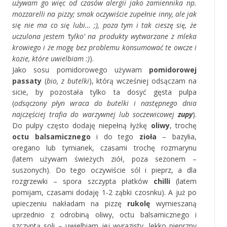
używam go więc od czasów alergii jako zamiennika np.
mozzarelli na pizzy; smak oczywiście zupełnie inny, ale jak
się nie ma co się lubi… ;), poza tym i tak cieszę się, że
uczulona jestem ‘tylko’ na produkty wytwarzane z mleka
krowiego i że mogę bez problemu konsumować te owcze i
kozie, które uwielbiam :)
).
Jako sosu pomidorowego używam
pomidorowej
passaty
(
bio, z butelki
), którą wcześniej odsączam na
sicie, by pozostała tylko ta dosyć gęsta pulpa
(
odsączony płyn wraca do butelki i następnego dnia
najczęściej trafia do warzywnej lub soczewicowej
zupy
).
Do pulpy często dodaję niepełną łyżkę
oliwy
, trochę
octu balsamicznego
i do tego
zioła
– bazylia,
oregano lub tymianek, czasami trochę rozmarynu
(latem używam świeżych ziół, poza sezonem –
suszonych). Do tego oczywiście sól i pieprz, a dla
rozgrzewki – spora szczypta płatków
chilli
(latem
pomijam, czasami dodaję 1-2 ząbki czosnku). A już po
upieczeniu nakładam na pizzę
rukolę
wymieszaną
uprzednio z odrobiną oliwy, octu balsamicznego i
szczyptą soli – uwielbiam jej wyrazisty, lekko pieprzny