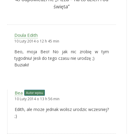
święta
”
Doula Edith
10 Luty 2014 o 12 h 45 min
Beo, moja Beo! No jak nic zrobię w tym
tygodniu! Jesli do tego czasu nie urodzę ;)
Buziaki!
Bea
Autor wpisu
10 Luty 2014 o 13 h 56 min
Edith, ale moze jednak wolisz urodzic wczesniej?
;)