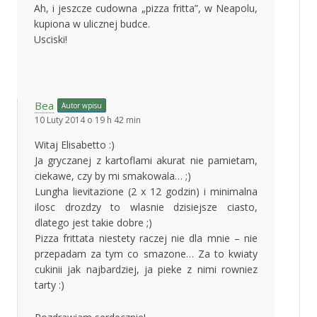
Ah, i jeszcze cudowna „pizza fritta”, w Neapolu,
kupiona w ulicznej budce.
Usciski!
Bea
Autor wpisu
10 Luty 2014 o 19 h 42 min
Witaj Elisabetto :)
Ja gryczanej z kartoflami akurat nie pamietam,
ciekawe, czy by mi smakowala… ;)
Lungha lievitazione (2 x 12 godzin) i minimalna
ilosc drozdzy to wlasnie dzisiejsze ciasto,
dlatego jest takie dobre ;)
Pizza frittata niestety raczej nie dla mnie – nie
przepadam za tym co smazone… Za to kwiaty
cukinii jak najbardziej, ja pieke z nimi rowniez
tarty :)