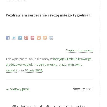
‚
Pozdrawiam serdecznie i życzę miłego tygodnia !
‚
Napisz odpowiedź
Ten wpis został opublikowany w
bez jajek i mleka krowiego
,
drożdżowe wypieki
,
kuchnia włoska
,
pizza
,
wytrawne
wypieki
dnia
10 Luty 2014
,
.
Zobacz wpisy
←
Starszy post
Nowszy post
49 odpowiedzi nt. „
Pizza – na co dzień i od