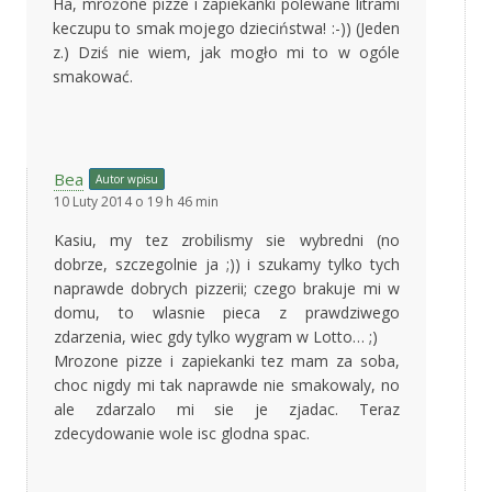
Ha, mrożone pizze i zapiekanki polewane litrami
keczupu to smak mojego dzieciństwa! :-)) (Jeden
z.) Dziś nie wiem, jak mogło mi to w ogóle
smakować.
Bea
Autor wpisu
10 Luty 2014 o 19 h 46 min
Kasiu, my tez zrobilismy sie wybredni (no
dobrze, szczegolnie ja ;)) i szukamy tylko tych
naprawde dobrych pizzerii; czego brakuje mi w
domu, to wlasnie pieca z prawdziwego
zdarzenia, wiec gdy tylko wygram w Lotto… ;)
Mrozone pizze i zapiekanki tez mam za soba,
choc nigdy mi tak naprawde nie smakowaly, no
ale zdarzalo mi sie je zjadac. Teraz
zdecydowanie wole isc glodna spac.