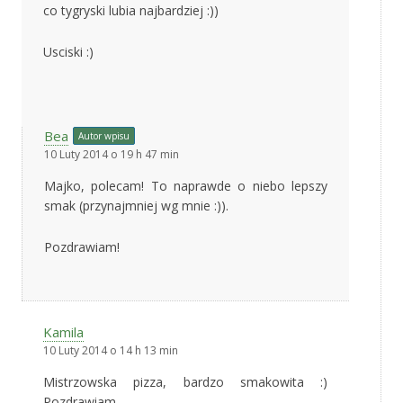
co tygryski lubia najbardziej :))
Usciski :)
Bea
Autor wpisu
10 Luty 2014 o 19 h 47 min
Majko, polecam! To naprawde o niebo lepszy
smak (przynajmniej wg mnie :)).
Pozdrawiam!
Kamila
10 Luty 2014 o 14 h 13 min
Mistrzowska pizza, bardzo smakowita :)
Pozdrawiam