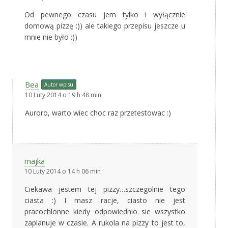
Od pewnego czasu jem tylko i wyłącznie
domową pizzę :)) ale takiego przepisu jeszcze u
mnie nie było :))
Bea
Autor wpisu
10 Luty 2014 o 19 h 48 min
Auroro, warto wiec choc raz przetestowac :)
majka
10 Luty 2014 o 14 h 06 min
Ciekawa jestem tej pizzy…szczegolnie tego
ciasta :) I masz racje, ciasto nie jest
pracochlonne kiedy odpowiednio sie wszystko
zaplanuje w czasie. A rukola na pizzy to jest to,