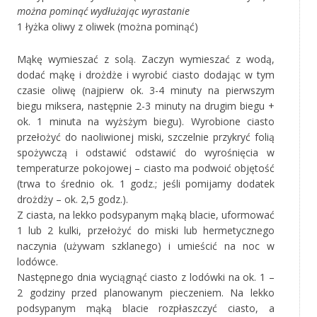
można pominąć wydłużając wyrastanie
1 łyżka oliwy z oliwek (można pominąć)
Mąkę wymieszać z solą. Zaczyn wymieszać z wodą,
dodać mąkę i drożdże i wyrobić ciasto dodając w tym
czasie oliwę (najpierw ok. 3-4 minuty na pierwszym
biegu miksera, następnie 2-3 minuty na drugim biegu +
ok. 1 minuta na wyżsżym biegu). Wyrobione ciasto
przełożyć do naoliwionej miski, szczelnie przykryć folią
spożywczą i odstawić odstawić do wyrośnięcia w
temperaturze pokojowej – ciasto ma podwoić objętość
(trwa to średnio ok. 1 godz.; jeśli pomijamy dodatek
drożdży – ok. 2,5 godz.).
Z ciasta, na lekko podsypanym mąką blacie, uformować
1 lub 2 kulki, przełożyć do miski lub hermetycznego
naczynia (używam szklanego) i umieścić na noc w
lodówce.
Następnego dnia wyciągnąć ciasto z lodówki na ok. 1 –
2 godziny przed planowanym pieczeniem. Na lekko
podsypanym mąką blacie rozpłaszczyć ciasto, a