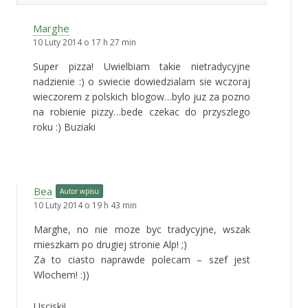
Marghe
10 Luty 2014 o 17 h 27 min
Super pizza! Uwielbiam takie nietradycyjne
nadzienie :) o swiecie dowiedzialam sie wczoraj
wieczorem z polskich blogow…bylo juz za pozno
na robienie pizzy…bede czekac do przyszlego
roku :) Buziaki
Bea
Autor wpisu
10 Luty 2014 o 19 h 43 min
Marghe, no nie moze byc tradycyjne, wszak
mieszkam po drugiej stronie Alp! ;)
Za to ciasto naprawde polecam – szef jest
Wlochem! :))
Usciski!