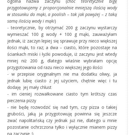
ogólna nazwa zaczynu (
choć teoretycznie bigę
przygotowujemy z proporcjonalnie mniejszą ilością wody
w stosunku do mąki, a poolish – tak jak powyżej – z taką
samą ilością wody i mąki
)
- teoretycznie, by otrzymać 200 g zaczynu wystarczy
wymieszać 100 g wody + 100 g mąki, zauważyłam
jednak, iż zaczyn lepiej się sprawuje przy nieco większej
ilości mąki, to raz; a dwa – ciasto, które pozostaje na
ściankach miski i łyżki powoduje, iż zaczynu jest wtedy
mniej niż 200 g, dlatego właśnie wybrałam opcję
przygotowania od razu nieco większej jego ilości
- w przepisie oryginalnym nie ma dodatku oliwy, ja
jednak lubię ciasto z jej użyciem, chętnie więc i tu
dodaję jej mały chlust
- im cieniej rozwałkowane ciasto tym krótszy czas
pieczenia pizzy
- nie będę rozwodzić się nad tym, czy pizza o takiej
grubości, jaką ja przygotowuję powinna się jeszcze
zwać napolitańską czy jednak już nie, dlatego u mnie
pozostanie ochrzczona tylko i wyłącznie mianem pizzy
na zaczynie ;)