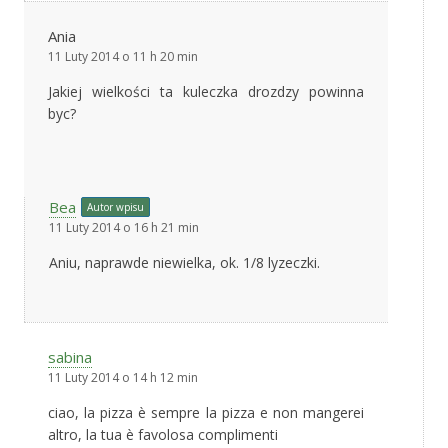
Ania
11 Luty 2014 o 11 h 20 min
Jakiej wielkości ta kuleczka drozdzy powinna
byc?
Bea
Autor wpisu
11 Luty 2014 o 16 h 21 min
Aniu, naprawde niewielka, ok. 1/8 lyzeczki.
sabina
11 Luty 2014 o 14 h 12 min
ciao, la pizza è sempre la pizza e non mangerei
altro, la tua è favolosa complimenti