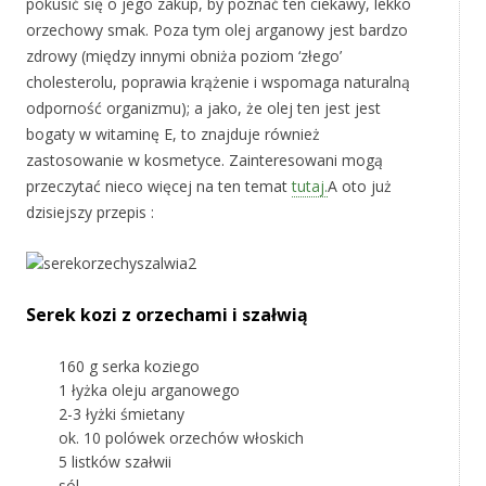
pokusić się o jego zakup, by poznać ten ciekawy, lekko
orzechowy smak. Poza tym olej arganowy jest bardzo
zdrowy (między innymi obniża poziom ‘złego’
cholesterolu, poprawia krążenie i wspomaga naturalną
odporność organizmu); a jako, że olej ten jest jest
bogaty w witaminę E, to znajduje również
zastosowanie w kosmetyce. Zainteresowani mogą
przeczytać nieco więcej na ten temat
tutaj.
A oto już
dzisiejszy przepis :
Serek kozi z orzechami i szałwią
160 g serka koziego
1 łyżka oleju arganowego
2-3 łyżki śmietany
ok. 10 polówek orzechów włoskich
5 listków szałwii
sól