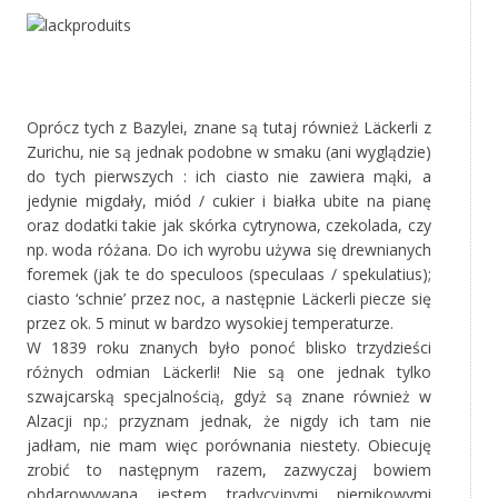
‚
Oprócz tych z Bazylei, znane są tutaj również Läckerli z
Zurichu, nie są jednak podobne w smaku (ani wyglądzie)
do tych pierwszych : ich ciasto nie zawiera mąki, a
jedynie migdały, miód / cukier i białka ubite na pianę
oraz dodatki takie jak skórka cytrynowa, czekolada, czy
np. woda różana. Do ich wyrobu używa się drewnianych
foremek (jak te do speculoos (speculaas / spekulatius);
ciasto ‘schnie’ przez noc, a następnie Läckerli piecze się
przez ok. 5 minut w bardzo wysokiej temperaturze.
W 1839 roku znanych było ponoć blisko trzydzieści
różnych odmian Läckerli! Nie są one jednak tylko
szwajcarską specjalnością, gdyż są znane również w
Alzacji np.; przyznam jednak, że nigdy ich tam nie
jadłam, nie mam więc porównania niestety. Obiecuję
zrobić to następnym razem, zazwyczaj bowiem
obdarowywana jestem tradycyjnymi piernikowymi