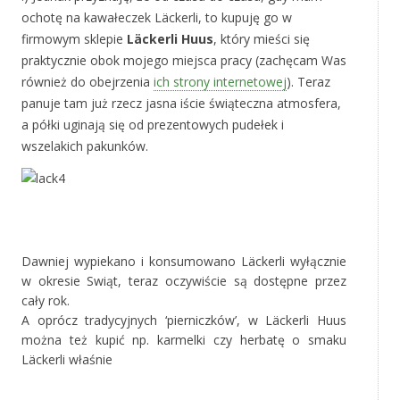
ochotę na kawałeczek Läckerli, to kupuję go w
firmowym sklepie
Läckerli Huus
, który mieści się
praktycznie obok mojego miejsca pracy (zachęcam Was
również do obejrzenia
ich strony internetowej
). Teraz
panuje tam już rzecz jasna iście świąteczna atmosfera,
a półki uginają się od prezentowych pudełek i
wszelakich pakunków.
‚
‚
Dawniej wypiekano i konsumowano Läckerli wyłącznie
w okresie Swiąt, teraz oczywiście są dostępne przez
cały rok.
A oprócz tradycyjnych ‘pierniczków’, w Läckerli Huus
można też kupić np. karmelki czy herbatę o smaku
Läckerli właśnie
‚