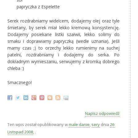
papryczka z Espelette
Serek rozdrabniamy widelcem, dodajemy olej oraz tyle
śmietany, by serek miał lekko kremową konsystencję.
Dodajemy posiekane listki szałwii, lekko solimy do
smaku i doprawiamy papryczką (wedle uznania). Jeśli
mamy czas ;) to orzechy lekko rumienimy na suchej
patelni, rozdrabniamy i dodajemy do serka. Po
dokładnym wymieszaniu, serwujemy z kromką dobrego
chleba :)
Smacznego!
Napisz odpowiedź
Ten wpis został opublikowany w
male danie
,
sery
dnia
26
Listopad 2008
,
.