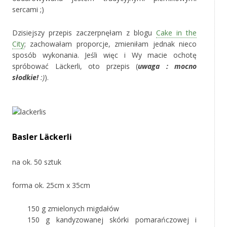
sercami ;)
Dzisiejszy przepis zaczerpnęłam z blogu
Cake in the
City
; zachowałam proporcje, zmieniłam jednak nieco
sposób wykonania. Jeśli więc i Wy macie ochotę
spróbować Läckerli, oto przepis (
uwaga : mocno
słodkie!
:)
).
‚
Basler Läckerli
na ok. 50 sztuk
forma ok. 25cm x 35cm
150 g zmielonych migdałów
150 g kandyzowanej skórki pomarańczowej i