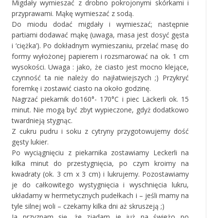
Migdały wymieszać z drobno pokrojonymi skórkami i
przyprawami. Mąkę wymieszać z sodą.
Do miodu dodać migdały i wymieszać; następnie
partiami dodawać mąkę (uwaga, masa jest dosyć gęsta
i ‘ciężka’). Po dokładnym wymieszaniu, przelać masę do
formy wyłożonej papierem i rozsmarować na ok. 1 cm
wysokości. Uwaga : jako, że ciasto jest mocno klejące,
czynność ta nie należy do najłatwiejszych ;) Przykryć
foremkę i zostawić ciasto na około godzinę.
Nagrzać piekarnik do160°- 170°C i piec Läckerli ok. 15
minut. Nie mogą być zbyt wypieczone, gdyż dodatkowo
twardnieją stygnąc.
Z cukru pudru i soku z cytryny przygotowujemy dość
gęsty lukier.
Po wyciągnięciu z piekarnika zostawiamy Leckerli na
kilka minut do przestygnięcia, po czym kroimy na
kwadraty (ok. 3 cm x 3 cm) i lukrujemy. Pozostawiamy
je do całkowitego wystygnięcia i wyschnięcia lukru,
układamy w hermetycznych pudełkach i – jeśli mamy na
tyle silnej woli – czekamy kilka dni aż skruszeją ;)
Ja przyznam się, że zjadam je już na świeżo po