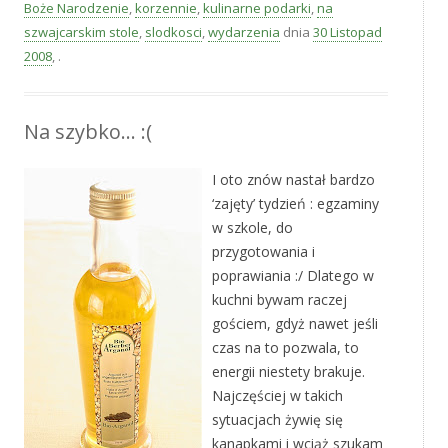
Boże Narodzenie
,
korzennie
,
kulinarne podarki
,
na
szwajcarskim stole
,
slodkosci
,
wydarzenia
dnia
30 Listopad
2008
,
.
Na szybko… :(
I oto znów nastał bardzo
‘zajęty’ tydzień : egzaminy
w szkole, do
przygotowania i
poprawiania :/ Dlatego w
kuchni bywam raczej
gościem, gdyż nawet jeśli
czas na to pozwala, to
energii niestety brakuje.
Najczęściej w takich
sytuacjach żywię się
kanapkami i wciąż szukam