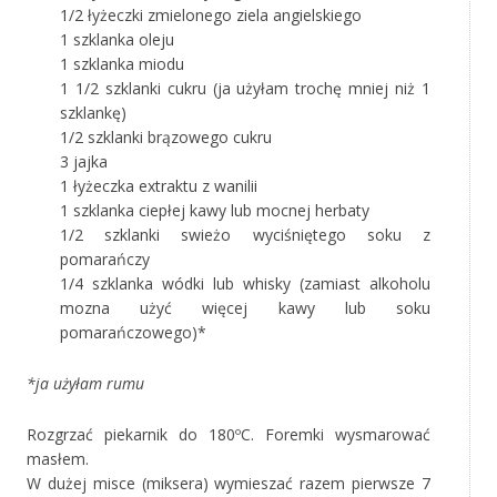
1/2 łyżeczki zmielonego ziela angielskiego
1 szklanka oleju
1 szklanka miodu
1 1/2 szklanki cukru (ja użyłam trochę mniej niż 1
szklankę)
1/2 szklanki brązowego cukru
3 jajka
1 łyżeczka extraktu z wanilii
1 szklanka ciepłej kawy lub mocnej herbaty
1/2 szklanki swieżo wyciśniętego soku z
pomarańczy
1/4 szklanka wódki lub whisky (zamiast alkoholu
mozna użyć więcej kawy lub soku
pomarańczowego)*
*ja użyłam rumu
Rozgrzać piekarnik do 180ºC. Foremki wysmarować
masłem.
W dużej misce (miksera) wymieszać razem pierwsze 7