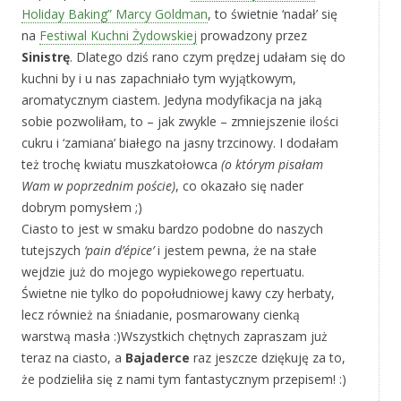
Holiday Baking” Marcy Goldman
, to świetnie ‘nadał’ się
na
Festiwal Kuchni Żydowskiej
prowadzony przez
Sinistrę
. Dlatego dziś rano czym prędzej udałam się do
kuchni by i u nas zapachniało tym wyjątkowym,
aromatycznym ciastem. Jedyna modyfikacja na jaką
sobie pozwoliłam, to – jak zwykle – zmniejszenie ilości
cukru i ‘zamiana’ białego na jasny trzcinowy. I dodałam
też trochę kwiatu muszkatołowca
(o którym pisałam
Wam w poprzednim poście)
, co okazało się nader
dobrym pomysłem ;)
Ciasto to jest w smaku bardzo podobne do naszych
tutejszych
‘pain d’épice’
i jestem pewna, że na stałe
wejdzie już do mojego wypiekowego repertuatu.
Świetne nie tylko do popołudniowej kawy czy herbaty,
lecz również na śniadanie, posmarowany cienką
warstwą masła :)Wszystkich chętnych zapraszam już
teraz na ciasto, a
Bajaderce
raz jeszcze dziękuję za to,
że podzieliła się z nami tym fantastycznym przepisem! :)
*