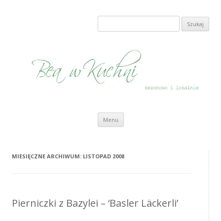
Bea w Kuchni
sezonowo i lokalnie
Szukaj:
Przeskocz do treści
Menu
MIESIĘCZNE ARCHIWUM:
LISTOPAD 2008
Pierniczki z Bazylei – ‘Basler Läckerli’