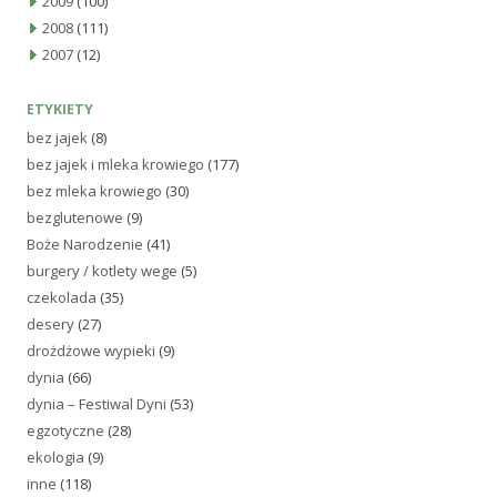
2009
(100)
2008
(111)
2007
(12)
ETYKIETY
bez jajek
(8)
bez jajek i mleka krowiego
(177)
bez mleka krowiego
(30)
bezglutenowe
(9)
Boże Narodzenie
(41)
burgery / kotlety wege
(5)
czekolada
(35)
desery
(27)
drożdżowe wypieki
(9)
dynia
(66)
dynia – Festiwal Dyni
(53)
egzotyczne
(28)
ekologia
(9)
inne
(118)