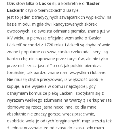
Dziś słów kilka o
Läckerli
, a konkretnie o
‘Basler
Läckerli’
czyli o ‘pierniczkach’ z Bazylei.
Jest to jeden z tradycyjnych szwajcarskich wypieków, na
bazie miodu, migdałów i kandyzowanych skórek
owocowych. To swoista odmiana piernika, znana już w
XIV wieku, a pierwsza oficjalna wzmianka o ‘Basler
Läckerli’ pochodzi z 1720 roku. Läckerli są chyba równie
znane i popularne co szwajcarska czekolada i sery i są
bardzo chętnie kupowane przez turystów, ale nie tylko
przez nich rzecz jasna! To coś jak polskie pierniczki
toruńskie, tak bardzo znane nam wszystkim i lubiane.
Nie muszę chyba precyzować, iż większość osób je
kupuje, a nie wypieka w domu i najczęściej, gdy
oznajmiam komuś że piekę Läckerli, spotykam się z
wyrazem wielkiego zdumienia na twarzy ;) Te ‘kupne’ i te
‘domowe’ są rzecz jasna nieco inne, co dla mnie
absolutnie nie znaczy gorsze; wręcz przeciwnie,
osobiście wolę je od tych ‘oryginalnych’, mąż zresztą też
:) Jednak przyznaję, że od czasu do czasu, gdy mam