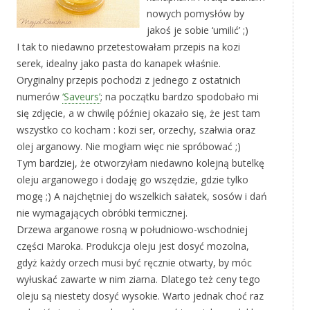
nowych pomysłów by
jakoś je sobie ‘umilić’ ;)
I tak to niedawno przetestowałam przepis na kozi
serek, idealny jako pasta do kanapek właśnie.
Oryginalny przepis pochodzi z jednego z ostatnich
numerów
‘Saveurs’
; na początku bardzo spodobało mi
się zdjęcie, a w chwilę później okazało się, że jest tam
wszystko co kocham : kozi ser, orzechy, szałwia oraz
olej arganowy. Nie mogłam więc nie spróbować ;)
Tym bardziej, że otworzyłam niedawno kolejną butelkę
oleju arganowego i dodaję go wszędzie, gdzie tylko
mogę ;) A najchętniej do wszelkich sałatek, sosów i dań
nie wymagających obróbki termicznej.
Drzewa arganowe rosną w południowo-wschodniej
części Maroka. Produkcja oleju jest dosyć mozolna,
gdyż każdy orzech musi być ręcznie otwarty, by móc
wyłuskać zawarte w nim ziarna. Dlatego też ceny tego
oleju są niestety dosyć wysokie. Warto jednak choć raz