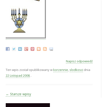
Napisz odpowiedź
Ten wpis został opublikowany w
korzennie
,
slodkosci
dnia
22 Listopad 2008
,
.
Zobacz wpisy
←
Starsze wpisy