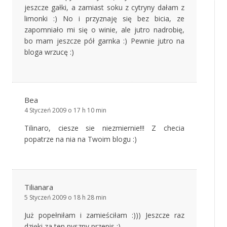
jeszcze gałki, a zamiast soku z cytryny dałam z
limonki :) No i przyznaję się bez bicia, ze
zapomniało mi się o winie, ale jutro nadrobię,
bo mam jeszcze pół garnka :) Pewnie jutro na
bloga wrzucę :)
Bea
4 Styczeń 2009 o 17 h 10 min
Tilinaro, ciesze sie niezmiernie!!! Z checia
popatrze na nia na Twoim blogu :)
Tilianara
5 Styczeń 2009 o 18 h 28 min
Już popełniłam i zamieściłam :))) Jeszcze raz
dzięki za ten pyszny przepis :)