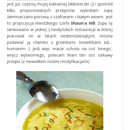
jest już częścią mojej kulinarnej biblioteczki :)) i spośród
kilku proponowanych przepisów wybrałam zupę
ziemniaczano-porową z szafranem i białym winem. Jest
to propozycja irlandzkiego szefa
Shaun’a Hill
. Zupę tę
serwowano w jednej z londyńskich restauracjii w której
pracował on w latach siedemdziesiątych; można
podawać ją również z grzankami, krewetkami lub…
homarem :) Jeśli więc macie ochotę na coś ‘innego’,
wręcz wytwornego, polecam Wam ten oto ciekawy
przepis (z niewielkimi moimi modyfikacjami) :
*