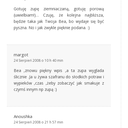
Gotuję zupę ziemniaczaną, gotuję porową
(uwielbiam!)… Czuję, że kolejna najbliższa,
będzie taka jak Twoja Bea, bo wydaje się być
pyszna. No i jak zwykle pięknie podana. :)
margot
24 Sierpień 2008 o 10 h 40 min
Bea ,znowu piękny wpis ,a ta zupa wyglada
ślicznie .Ja u żywa szafranu do słodkich potraw i
wypieków ,czas ,żeby zobaczyć jak smakuje z
czymś innym np zupą :)
Anoushka
24 Sierpień 2008 o 21 h 57 min