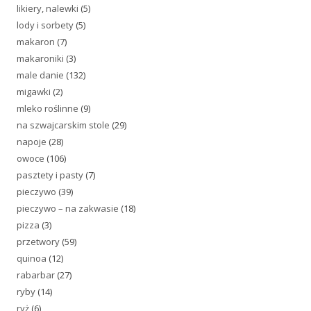
likiery, nalewki
(5)
lody i sorbety
(5)
makaron
(7)
makaroniki
(3)
male danie
(132)
migawki
(2)
mleko roślinne
(9)
na szwajcarskim stole
(29)
napoje
(28)
owoce
(106)
pasztety i pasty
(7)
pieczywo
(39)
pieczywo – na zakwasie
(18)
pizza
(3)
przetwory
(59)
quinoa
(12)
rabarbar
(27)
ryby
(14)
ryż
(6)