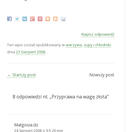
*
Napisz odpowiedź
Ten wpis został opublikowany w
warzywa
,
zupy i chłodniki
dnia
23 Sierpień 2008
,
.
Zobacz wpisy
←
Starszy post
Nowszy post
8 odpowiedzi nt. „
Przyprawa na wagę złota
”
Małgosia.dz
24 Sierpień 2008 o 9 h 20 min