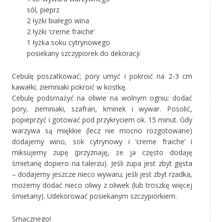
sól, pieprz
2 łyżki białego wina
2 łyżki ‘creme fraiche’
1 łyżka soku cytrynowego
posiekany szczypiorek do dekoracji
Cebulę poszatkować; pory umyć i pokroić na 2-3 cm
kawałki; ziemniaki pokroić w kostkę.
Cebulę podsmażyć na oliwie na wolnym ogniu; dodać
pory, ziemniaki, szafran, kminek i wywar. Posolić,
popieprzyć i gotować pod przykryciem ok. 15 minut. Gdy
warzywa są miękkie (lecz nie mocno rozgotowane)
dodajemy wino, sok cytrynowy i ‘creme fraiche’ i
miksujemy zupę (przyznaję, że ja często dodaję
śmietanę dopiero na talerzu). Jeśli zupa jest zbyt gęsta
– dodajemy jeszcze nieco wywaru; jeśli jest zbyt rzadka,
możemy dodać nieco oliwy z oliwek (lub troszkę więcej
śmietany). Udekorować posiekanym szczypiorkiem.
Smacznego!