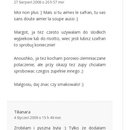
27 Sierpień 2008 o 20 h 57 min
Moi non plus :) Mais si tu aimes le safran, tu vas
sans doute aimer la soupe aussi :)
Margot, ja tez czesto uzywalam do slodkich
wypiekow lub do risotto, wiec jesli lubisz szafran
to sprobuj koniecznie!
Anoushko, ja tez kocham porowo-ziemniaczane
polaczenie; ale przy okazji tez zupy chcialam
sprobowac czegos zupelnie innego ;)
Malgosiu, daj znac czy smakowalo! :)
Tilianara
4 Styczeń 2009 o 15 h 49 min
Zrobiłam i pyszna była :) Tylko że dodałam