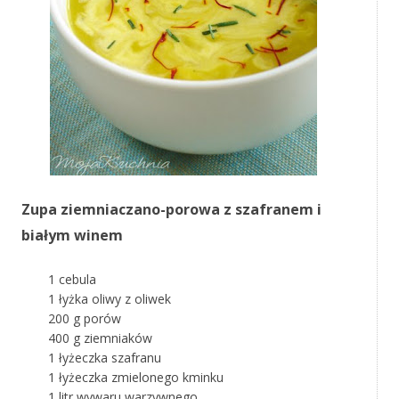
Zupa ziemniaczano-porowa z szafranem i
białym winem
1 cebula
1 łyżka oliwy z oliwek
200 g porów
400 g ziemniaków
1 łyżeczka szafranu
1 łyżeczka zmielonego kminku
1 litr wywaru warzywnego