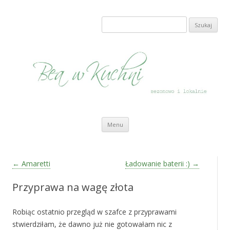
Bea w Kuchni
sezonowo i lokalnie
Szukaj:
Przeskocz do treści
Menu
Zobacz wpisy
←
Amaretti
Ładowanie baterii :)
→
Przyprawa na wagę złota
Robiąc ostatnio przegląd w szafce z przyprawami
stwierdziłam, że dawno już nie gotowałam nic z