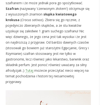
szafranem i że może jednak pora go spożytkować.
Szafran
(nazywany ‘czerwonym złotem’) otrzymuje się
z wysuszonych znamion
słupka kwiatowego
krokusa
(
Crocus sativus
). Zbiera się go ręcznie, z
pojedynczo zbieranych słupków, a ze stu kwiatów
uzyskuje się zaledwie 1 gram suchego szafranu! Nic
więc dziwnego, że jego cena jest tak wysoka i że jest
on najdroższą z przypraw. Od bardzo dawnych czasów
(stosowali go bowiem już starożytni Egipcjanie, Grecy i
Rzymianie) szafran stosowany jest nie tylko w
gastronomii, lecz również jako lekarstwo, barwnik oraz
składnik perfum. Jest ponoć również uważany za silny
afrodyzjak ;)
Tutaj
możecie przeczytać nieco więcej na
temat pochodzenia i historii tej niesamowitej
przyprawy.
*