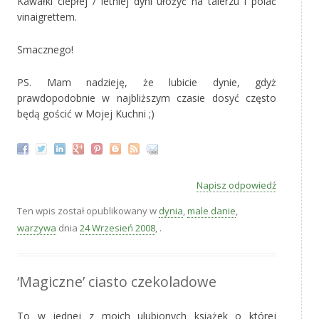
Kawałki ciepłej / letniej dyni ułożyć na talerzu i polać
vinaigrettem.
Smacznego!
PS. Mam nadzieję, że lubicie dynie, gdyż
prawdopodobnie w najbliższym czasie dosyć często
będą gościć w Mojej Kuchni ;)
Napisz odpowiedź
Ten wpis został opublikowany w
dynia
,
male danie
,
warzywa
dnia
24 Wrzesień 2008
,
.
‘Magiczne’ ciasto czekoladowe
To w jednej z moich ulubionych książek o której