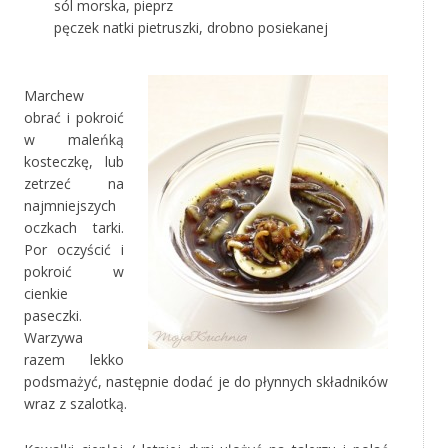
sól morska, pieprz
pęczek natki pietruszki, drobno posiekanej
Marchew
obrać i pokroić
w maleńką
kosteczkę, lub
zetrzeć na
najmniejszych
oczkach tarki.
Por oczyścić i
pokroić w
cienkie
paseczki.
Warzywa
razem lekko
podsmażyć, następnie dodać je do płynnych składników
wraz z szalotką.