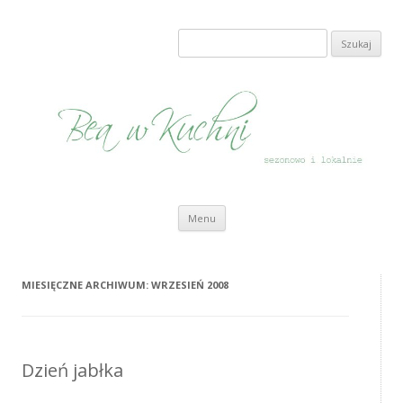
Bea w Kuchni
sezonowo i lokalnie
Szukaj:
Przeskocz do treści
Menu
MIESIĘCZNE ARCHIWUM:
WRZESIEŃ 2008
Dzień jabłka