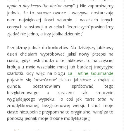
apple a day keeps the doctor away”
;) Nie zapominajmy
jednak, że to surowe owoce i warzywa dostarczają
nam największej ilości witamin i wszelkich innych
cennych substancji a w celach ‘leczniczych’ powinniśmy
zjadać nie jedno, a trzy jabłka dziennie ;)
Przejdźmy jednak do konkretów. Na dzisiejszy jabłkowy
dzień chciałam wypróbować jakiś nowy przepis na
ciasto, gdyż jeśli chodzi o te jabłkowe, to najczęściej
królują u mnie wszelakie mniej lub bardziej tradycyjne
szarlotki. Gdy więc na blogu
La Tartine Gourmande
pojawiło się ‘odwrócone’ ciasto jabłkowe z mąką z
quinoa, postanowiłam spróbować tego
bezglutenowego a zarazem tak smacznie
wyglądającego wypieku. To coś jak
‘tarte tatin’
w
zmodyfikowanej, bezglutenowej wersji. I choć moje
ciasto niezupełnie przypomina to oryginalne, ‘winę’ za to
ponoszą jednak moje drobne modyfikacje ;)