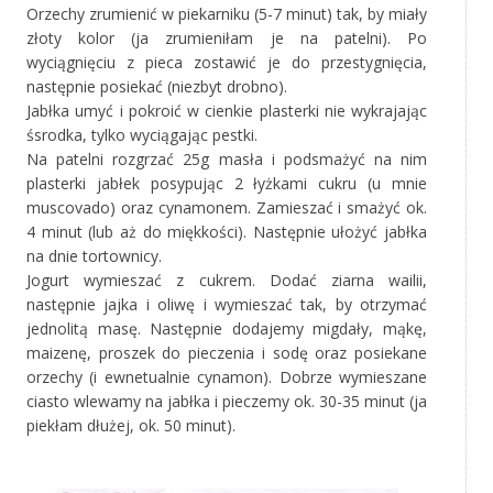
Orzechy zrumienić w piekarniku (5-7 minut) tak, by miały
złoty kolor (ja zrumieniłam je na patelni). Po
wyciągnięciu z pieca zostawić je do przestygnięcia,
następnie posiekać (niezbyt drobno).
Jabłka umyć i pokroić w cienkie plasterki nie wykrajając
śsrodka, tylko wyciągając pestki.
Na patelni rozgrzać 25g masła i podsmażyć na nim
plasterki jabłek posypując 2 łyżkami cukru (u mnie
muscovado) oraz cynamonem. Zamieszać i smażyć ok.
4 minut (lub aż do miękkości). Następnie ułożyć jabłka
na dnie tortownicy.
Jogurt wymieszać z cukrem. Dodać ziarna wailii,
następnie jajka i oliwę i wymieszać tak, by otrzymać
jednolitą masę. Następnie dodajemy migdały, mąkę,
maizenę, proszek do pieczenia i sodę oraz posiekane
orzechy (i ewnetualnie cynamon). Dobrze wymieszane
ciasto wlewamy na jabłka i pieczemy ok. 30-35 minut (ja
piekłam dłużej, ok. 50 minut).
*