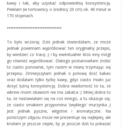
kawy i tak, aby uzyskać odpowiednią konsystencję.
Piekłam (w tortownicy o średnicy 20 cm) ok. 40 minut w
170 stopniach.
°°°°°°°°°°°°°°°°°°°°°°°°°°°°°°°°
To było wczoraj. Dziś jednak stwierdziłam, że może
jednak powinnam wypróbować ten oryginalny przepis,
by wiedzieć co tracę ;) I by ewentualnie ktoś inny mógł
go również wypróbować. Dlatego postanowiłam zrobić
to ciasto ponownie, tym razem w miarę trzymając się
przepisu. Zmniejszyłam jednak o połowę ilość kakao
oraz dodałam tylko łyżkę kawy, gdyż ciasto miało już
dosyć luźną konsystencję. Dobra wiadomość to ta, że
wbrew moim obawom nie ma zakalca :) Mniej dobra to
ta, że nastawiałam się na coś innego, a tu okazuje się,
że ciasto smakiem przypomina ‘zwykłego’ murzynka ;)
Jest jednak pyszne, wilgotne i aromatyczne. Na
poniższym zdjęciu może nie prezentuje się najlepiej, ale
kroiłam je jeszcze ciepłe, by je jeszcze dziś tu pokazać