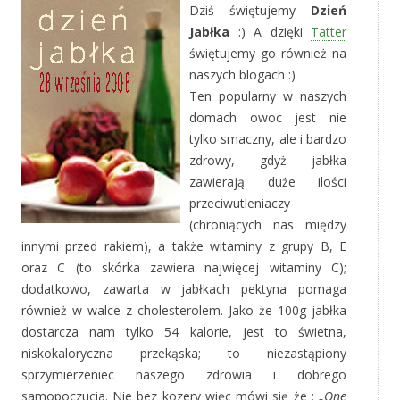
Dziś świętujemy
Dzień
Jabłka
:) A dzięki
Tatter
świętujemy go również na
naszych blogach :)
Ten popularny w naszych
domach owoc jest nie
tylko smaczny, ale i bardzo
zdrowy, gdyż jabłka
zawierają duże ilości
przeciwutleniaczy
(chroniących nas między
innymi przed rakiem), a także witaminy z grupy B, E
oraz C (to skórka zawiera najwięcej witaminy C);
dodatkowo, zawarta w jabłkach pektyna pomaga
również w walce z cholesterolem. Jako że 100g jabłka
dostarcza nam tylko 54 kalorie, jest to świetna,
niskokaloryczna przekąska; to niezastąpiony
sprzymierzeniec naszego zdrowia i dobrego
samopoczucia. Nie bez kozery więc mówi się że :
„One