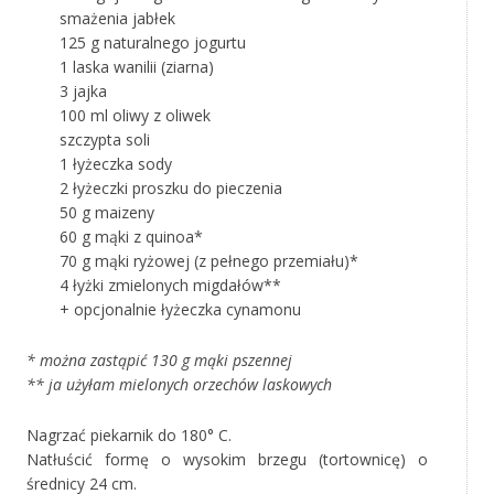
smażenia jabłek
125 g naturalnego jogurtu
1 laska wanilii (ziarna)
3 jajka
100 ml oliwy z oliwek
szczypta soli
1 łyżeczka sody
2 łyżeczki proszku do pieczenia
50 g maizeny
60 g mąki z quinoa*
70 g mąki ryżowej (z pełnego przemiału)*
4 łyżki zmielonych migdałów**
+ opcjonalnie łyżeczka cynamonu
* można zastąpić 130 g mąki pszennej
** ja użyłam mielonych orzechów laskowych
Nagrzać piekarnik do 180° C.
Natłuścić formę o wysokim brzegu (tortownicę) o
średnicy 24 cm.