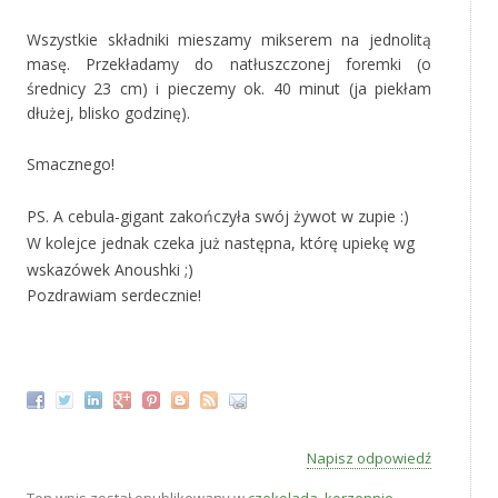
Wszystkie składniki mieszamy mikserem na jednolitą
masę. Przekładamy do natłuszczonej foremki (o
średnicy 23 cm) i pieczemy ok. 40 minut (ja piekłam
dłużej, blisko godzinę).
Smacznego!
PS. A cebula-gigant zakończyła swój żywot w zupie :)
W kolejce jednak czeka już następna, którę upiekę wg
wskazówek Anoushki ;)
Pozdrawiam serdecznie!
*
Napisz odpowiedź
Ten wpis został opublikowany w
czekolada
,
korzennie
,