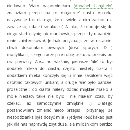
niedawno Wam wspominałam
(Annabel Langbein)
znalazłam przepis na to ‘magiczne’ ciasto. Autorka
nazywa je tak dlatego, że niewiele z nim zachodu a
zawsze się udaje i smakuje :) A jako, że dodaje się do
niego startą dynię lub marchewkę, przepis tym bardziej
mnie zainteresował. Jednak przyznaję, że w ostatniej
chwili dokonałam pewnych (dość sporych :D )
modyfikacji, czego raczej nie robię testując przepis po
raz pierwszy. Ale… no wlaśnie, pierwsze ‘ale’ to był
dodatek mleka do ciasta; często niestety ciasta z
dodatkiem mleka kończyły się u mnie zakalcem więc
ostatnio takowych unikam; a drugie ‘ale’ było bardziej
prozaiczne : do ciasta należy dodać miękkie masło a
moje niestety takie nie było i nie miałam czasu by
czekać, aż samoczynnie zmięknie ;) Dlatego
postanowiłam zmienić nieco przepis i przyznaję, że
niespodzianka była dosyć miła :) Jedynie ilość kakao jest
jak dla nas naprawdę zbyt duża, ale miłośnikom bardzo