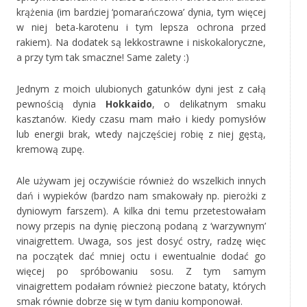
krążenia (im bardziej ‘pomarańczowa’ dynia, tym więcej
w niej beta-karotenu i tym lepsza ochrona przed
rakiem). Na dodatek są lekkostrawne i niskokaloryczne,
a przy tym tak smaczne! Same zalety :)
Jednym z moich ulubionych gatunków dyni jest z całą
pewnością dynia
Hokkaido
, o delikatnym smaku
kasztanów. Kiedy czasu mam mało i kiedy pomysłów
lub energii brak, wtedy najczęściej robię z niej gęstą,
kremową zupę.
Ale używam jej oczywiście również do wszelkich innych
dań i wypieków (bardzo nam smakowały np. pierożki z
dyniowym farszem). A kilka dni temu przetestowałam
nowy przepis na dynię pieczoną podaną z ‘warzywnym’
vinaigrettem. Uwaga, sos jest dosyć ostry, radzę więc
na początek dać mniej octu i ewentualnie dodać go
więcej po spróbowaniu sosu. Z tym samym
vinaigrettem podałam również pieczone bataty, których
smak równie dobrze się w tym daniu komponował.