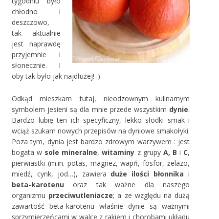
tygodniu było
chłodno i
deszczowo,
tak aktualnie
jest naprawdę
przyjemnie i
słonecznie. I
oby tak było jak najdłużej! :)
Odkąd mieszkam tutaj, nieodzownym kulinarnym
symbolem jesieni są dla mnie przede wszystkim
dynie
.
Bardzo lubię ten ich specyficzny, lekko słodki smak i
wciąż szukam nowych przepisów na dyniowe smakołyki.
Poza tym, dynia jest bardzo zdrowym warzywem : jest
bogata w
sole mineralne
,
witaminy
z grupy
A, B
i
C
,
pierwiastki (m.in. potas, magnez, wapń, fosfor, żelazo,
miedź, cynk, jod…), zawiera
duże ilości błonnika
i
beta-karotenu
oraz tak ważne dla naszego
organizmu
przeciwutleniacze
; a ze względu na dużą
zawartość beta-karotenu właśnie dynie są ważnymi
sprzymierzeńcami w walce z rakiem i chorobami układu