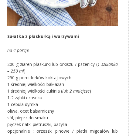
Sałatka z płaskurką i warzywami
na 4 porcje
200 g ziaren płaskurki lub orkiszu / pszenicy (
1 szklanka
– 250 ml
)
250 g pomidorków koktajlowych
1 średniej wielkości bakłażan
1 średniej wielkości cukinia (
lub 2 mniejsze
)
1-2 ząbki czosnku
1 cebula dymka
oliwa, ocet balsamiczny
sól, pieprz do smaku
pęczek natki pietruszki, bazylia
opcjonalnie :
orzeszki pinowe / płatki migdałów lub