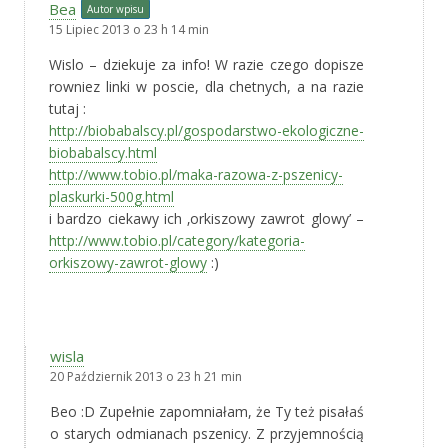
Bea
Autor wpisu
15 Lipiec 2013 o 23 h 14 min
Wislo – dziekuje za info! W razie czego dopisze
rowniez linki w poscie, dla chetnych, a na razie
tutaj :
http://biobabalscy.pl/gospodarstwo-ekologiczne-
biobabalscy.html
http://www.tobio.pl/maka-razowa-z-pszenicy-
plaskurki-500g.html
i bardzo ciekawy ich ‚orkiszowy zawrot glowy’ –
http://www.tobio.pl/category/kategoria-
orkiszowy-zawrot-glowy
:)
wisla
20 Październik 2013 o 23 h 21 min
Beo :D Zupełnie zapomniałam, że Ty też pisałaś
o starych odmianach pszenicy. Z przyjemnością