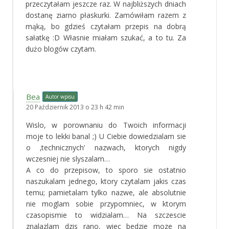
przeczytałam jeszcze raz. W najbliższych dniach
dostanę ziarno płaskurki. Zamówiłam razem z
mąką, bo gdzieś czytałam przepis na dobrą
sałatkę :D Własnie miałam szukać, a to tu. Za
dużo blogów czytam.
Bea
Autor wpisu
20 Październik 2013 o 23 h 42 min
Wislo, w porownaniu do Twoich informacji
moje to lekki banal ;) U Ciebie dowiedzialam sie
o ‚technicznych’ nazwach, ktorych nigdy
wczesniej nie slyszalam…
A co do przepisow, to sporo sie ostatnio
naszukalam jednego, ktory czytalam jakis czas
temu; pamietalam tylko nazwe, ale absolutnie
nie moglam sobie przypomniec, w ktorym
czasopismie to widzialam… Na szczescie
znalazlam dzis rano, wiec bedzie moze na