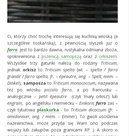
Ci, którzy choć trochę interesują się kuchnią włoską (a
szczególnie toskańską), z pewnością słyszeli już o
farro
. Jest to bardzo dawna, rustykalna odmiana zboża,
spokrewniona z
pszenicą samopszą
oraz z
orkiszem
.
Wszystkie trzy gatunki należą do rodziny
Triticum
,
jednak
orkisz
to
Triticum spelta
(
wł. – spelta / farro
grande / farro spelta, fr. – épeautre, ang. – Spelt, niem. –
Dinkel
),
samposza
to
Triticum monococcum
, nazywana
też po włosku
piccolo farro
, a po francusku –
analogicznie –
petit épeautre
(czyli ‘mały orkisz’) lub
engrain
, po angielsku i niemiecku –
Einkorn
;
farro
zaś –
czyli tytułowa
płaskurka
- to
Triticum dicoccum
(
fr. –
amidonnier, ang. / niem. – Emmer
). To gwoli uściślenia
nazewnictwa, może przyda się Wam ono podczas
wojaży lub zakupów poza granicami RP ;) A skoro o