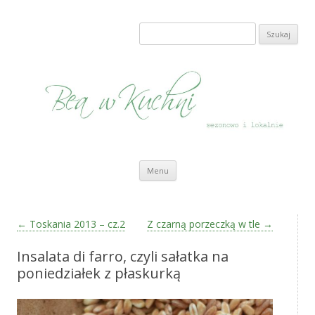
Bea w Kuchni
sezonowo i lokalnie
Szukaj:
Przeskocz do treści
Menu
Zobacz wpisy
←
Toskania 2013 – cz.2
Z czarną porzeczką w tle
→
Insalata di farro, czyli sałatka na
poniedziałek z płaskurką