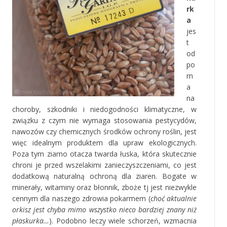
rk
a
jes
t
od
po
rn
a
na
choroby, szkodniki i niedogodności klimatyczne, w
związku z czym nie wymaga stosowania pestycydów,
nawozów czy chemicznych środków ochrony roślin, jest
więc idealnym produktem dla upraw ekologicznych.
Poza tym ziarno otacza twarda łuska, która skutecznie
chroni je przed wszelakimi zanieczyszczeniami, co jest
dodatkową naturalną ochroną dla ziaren. Bogate w
minerały, witaminy oraz błonnik, zboże tj jest niezwykle
cennym dla naszego zdrowia pokarmem (
choć aktualnie
orkisz jest chyba mimo wszystko nieco bardziej znany niż
płaskurka…
). Podobno leczy wiele schorzeń, wzmacnia