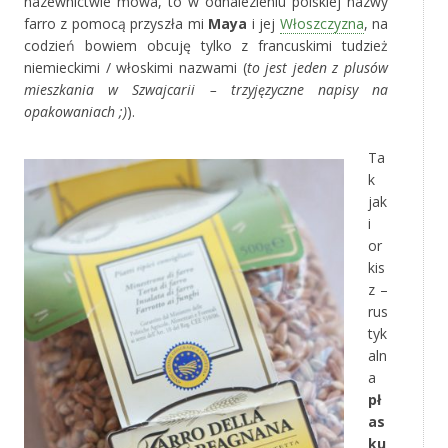
nazewnictwie mowa, to w odnalezieniu polskiej nazwy
farro z pomocą przyszła mi
Maya
i jej
Włoszczyzna
, na
codzień bowiem obcuję tylko z francuskimi tudzież
niemieckimi / włoskimi nazwami (
to jest jeden z plusów
mieszkania w Szwajcarii – trzyjęzyczne napisy na
opakowaniach ;)
).
Ta
k
jak
i
or
kis
z –
rus
tyk
aln
a
pł
as
ku