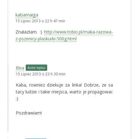
kabamaiga
15 Lipiec 2013 o 22 h 47 min
Znalazłam. :)
http://www.tobio.pl/maka-razowa-
z-pszenicy-plaskurki-500g.html
Bea
Autor wpisu
15 Lipiec 2013 o 23 h 30 min
Kaba, rowniez dziekuje za linka! Dobrze, ze sa
tacy ludzie i takie miejsca, warto je propagowac
:)
Pozdrawiam!