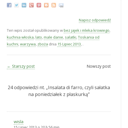
Napisz odpowiedź
Ten wpis został opublikowany w
bez jajek i mleka krowiego
,
kuchnia włoska
,
lato
,
male danie
,
salatki
,
Toskania od
kuchni
,
warzywa
,
zboża
dnia
15 Lipiec 2013
,
.
Zobacz wpisy
←
Starszy post
Nowszy post
24 odpowiedzi nt. „
Insalata di farro, czyli sałatka
na poniedziałek z płaskurką
”
wisla
15 Lipiec 2013 o 20 h 56 min