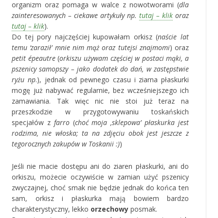
organizm oraz pomaga w walce z nowotworami (
dla
zainteresowanych – ciekawe artykuły np.
tutaj – klik
oraz
tutaj – klik
).
Do tej pory najczęściej kupowałam orkisz (
naście lat
temu ‘zaraził’ mnie nim mąż oraz tutejsi znajmomi
) oraz
petit épeautre
(
orkiszu używam częściej w postaci mąki, a
pszenicy samopszy – jako dodatek do dań, w zastępstwie
ryżu np
.), jednak od pewnego czasu i ziarna płaskurki
mogę już nabywać regularnie, bez wcześniejszego ich
zamawiania. Tak więc nic nie stoi już teraz na
przeszkodzie w przygotowywaniu toskańskich
specjałów z
farro
(
choć moja ‚sklepowa’ płaskurka jest
rodzima, nie włoska; ta na zdjęciu obok jest jeszcze z
tegorocznych zakupów w Toskanii :)
)
Jeśli nie macie dostępu ani do ziaren płaskurki, ani do
orkiszu, możecie oczywiście w zamian użyć pszenicy
zwyczajnej, choć smak nie będzie jednak do końca ten
sam, orkisz i płaskurka mają bowiem bardzo
charakterystyczny, lekko
orzechowy
posmak.