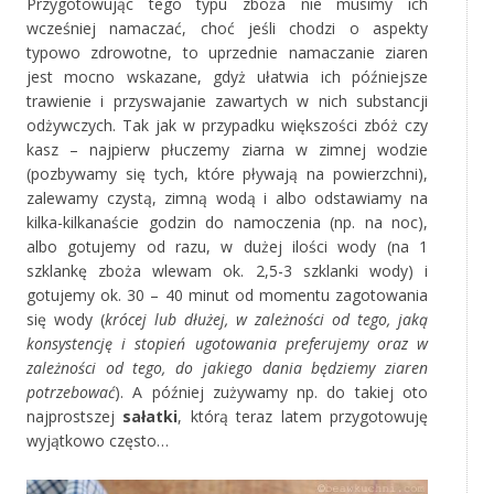
Przygotowując tego typu zboża nie musimy ich
wcześniej namaczać, choć jeśli chodzi o aspekty
typowo zdrowotne, to uprzednie namaczanie ziaren
jest mocno wskazane, gdyż ułatwia ich późniejsze
trawienie i przyswajanie zawartych w nich substancji
odżywczych. Tak jak w przypadku większości zbóż czy
kasz – najpierw płuczemy ziarna w zimnej wodzie
(pozbywamy się tych, które pływają na powierzchni),
zalewamy czystą, zimną wodą i albo odstawiamy na
kilka-kilkanaście godzin do namoczenia (np. na noc),
albo gotujemy od razu, w dużej ilości wody (na 1
szklankę zboża wlewam ok. 2,5-3 szklanki wody) i
gotujemy ok. 30 – 40 minut od momentu zagotowania
się wody (
krócej lub dłużej, w zależności od tego, jaką
konsystencję i stopień ugotowania preferujemy oraz w
zależności od tego, do jakiego dania będziemy ziaren
potrzebować
). A później zużywamy np. do takiej oto
najprostszej
sałatki
, którą teraz latem przygotowuję
wyjątkowo często…