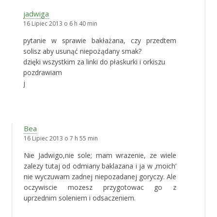
jadwiga
16 Lipiec 2013 o 6 h 40 min
pytanie w sprawie bakłażana, czy przedtem
solisz aby usunąć niepożądany smak?
dzięki wszystkim za linki do płaskurki i orkiszu
pozdrawiam
j
Bea
16 Lipiec 2013 o 7 h 55 min
Nie Jadwigo,nie sole; mam wrazenie, ze wiele
zalezy tutaj od odmiany baklazana i ja w ‚moich’
nie wyczuwam zadnej niepozadanej goryczy. Ale
oczywiscie mozesz przygotowac go z
uprzednim soleniem i odsaczeniem.