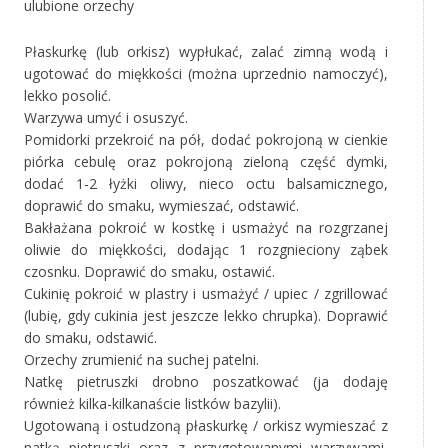
ulubione orzechy
Płaskurkę (lub orkisz) wypłukać, zalać zimną wodą i
ugotować do miękkości (można uprzednio namoczyć),
lekko posolić.
Warzywa umyć i osuszyć.
Pomidorki przekroić na pół, dodać pokrojoną w cienkie
piórka cebulę oraz pokrojoną zieloną część dymki,
dodać 1-2 łyżki oliwy, nieco octu balsamicznego,
doprawić do smaku, wymieszać, odstawić.
Bakłażana pokroić w kostkę i usmażyć na rozgrzanej
oliwie do miękkości, dodając 1 rozgnieciony ząbek
czosnku. Doprawić do smaku, ostawić.
Cukinię pokroić w plastry i usmażyć / upiec / zgrillować
(lubię, gdy cukinia jest jeszcze lekko chrupka). Doprawić
do smaku, odstawić.
Orzechy zrumienić na suchej patelni.
Natkę pietruszki drobno poszatkować (ja dodaję
również kilka-kilkanaście listków bazylii).
Ugotowaną i ostudzoną płaskurkę / orkisz wymieszać z
natką pietruszki oraz z przygotowanymi warzywami,