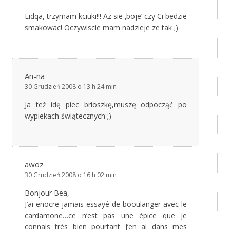
Lidqa, trzymam kciuki!!! Az sie ‚boje’ czy Ci bedzie
smakowac! Oczywiscie mam nadzieje ze tak ;)
An-na
30 Grudzień 2008 o 13 h 24 min
Ja też idę piec brioszkę,muszę odpocząć po
wypiekach świątecznych ;)
awoz
30 Grudzień 2008 o 16 h 02 min
Bonjour Bea,
J’ai enocre jamais essayé de booulanger avec le
cardamone…ce n’est pas une épice que je
connais très bien pourtant j’en ai dans mes