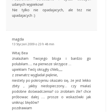
udanych wypiekow!
Nie tylko nie opadajacych, ale tez nie
upadajacych :)
magda
13 Styczeń 2009 o 23 h 48 min
Witaj Bea
znalazłam Twojego bloga i bardzo go
polubiłam….. na pierwsze skrzypce …
upiekłam Twój okrągły chleb,,,,
z zewnatrz wygladał pięknie,
niestety po pokrojeniu okazało się, że jest lekko
zbity , jakby niedopieczony… czy miałaś
podobne doświadczenia? co zrobiłam źle? chce
próbowac dalej …. prosze o wskazówki jak
uniknąc błędów?
pozdrawiam