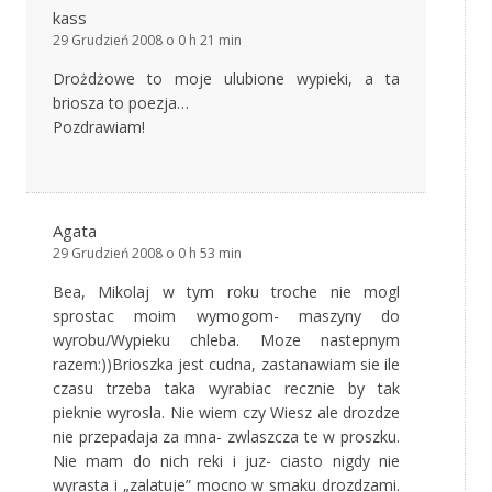
kass
29 Grudzień 2008 o 0 h 21 min
Drożdżowe to moje ulubione wypieki, a ta
briosza to poezja…
Pozdrawiam!
Agata
29 Grudzień 2008 o 0 h 53 min
Bea, Mikolaj w tym roku troche nie mogl
sprostac moim wymogom- maszyny do
wyrobu/Wypieku chleba. Moze nastepnym
razem:))Brioszka jest cudna, zastanawiam sie ile
czasu trzeba taka wyrabiac recznie by tak
pieknie wyrosla. Nie wiem czy Wiesz ale drozdze
nie przepadaja za mna- zwlaszcza te w proszku.
Nie mam do nich reki i juz- ciasto nigdy nie
wyrasta i „zalatuje” mocno w smaku drozdzami.