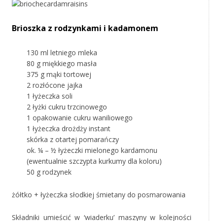
Brioszka z rodzynkami i kadamonem
130 ml letniego mleka
80 g miękkiego masła
375 g mąki tortowej
2 rozłócone jajka
1 łyżeczka soli
2 łyżki cukru trzcinowego
1 opakowanie cukru waniliowego
1 łyżeczka drożdży instant
skórka z otartej pomarańczy
ok. ¼ – ½ łyżeczki mielonego kardamonu
(ewentualnie szczypta kurkumy dla koloru)
50 g rodzynek
żółtko + łyżeczka słodkiej śmietany do posmarowania
Składniki umieścić w ‘wiaderku’ maszyny w kolejności