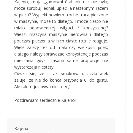
Kajeno, moja ‚gumowata’ absolutnie nie byla;
moze sprobuj jednak upiec ja nastepnym razem
w piecu? Wypieki bowiem troche traca pieczone
w maszynie, moze to dlatego. I moze ciasto nie
mialo odpowiedniej wilgoci / konsystencj?
Wiesz, maszyna maszynie nierowna i dlatego
podczas pieczenia w nich ciasto roznie reaguje.
Wiele zalezy tez od maki czy wielkosci jajek,
dlatego nalezy sprawdzac konsystencje podczas
mieszania gdyz czasami same proporcje nie
wystarczaja niestety.
Ciesze sie, ze i tak smakowala, aczkolwiek
zaluje, ze nie do konca przypadla Ci do gustu.
Ale tak to juz bywa niestety ;)
Pozdrawiam serdecznie Kajeno!
Kajena