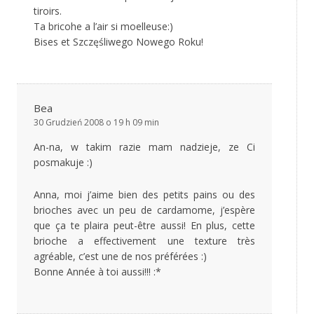
tiroirs.
Ta bricohe a l’air si moelleuse:)
Bises et Szczęśliwego Nowego Roku!
Bea
30 Grudzień 2008 o 19 h 09 min
An-na, w takim razie mam nadzieje, ze Ci
posmakuje :)
Anna, moi j’aime bien des petits pains ou des
brioches avec un peu de cardamome, j’espère
que ça te plaira peut-être aussi! En plus, cette
brioche a effectivement une texture très
agréable, c’est une de nos préférées :)
Bonne Année à toi aussi!!! :*