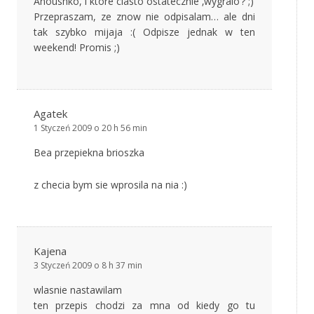
Anoushko, i ktore ciasto ostatecznie ‚wygralo’? ;)
Przepraszam, ze znow nie odpisalam… ale dni
tak szybko mijaja :( Odpisze jednak w ten
weekend! Promis ;)
Agatek
1 Styczeń 2009 o 20 h 56 min
Bea przepiekna brioszka
z checia bym sie wprosila na nia :)
Kajena
3 Styczeń 2009 o 8 h 37 min
wlasnie nastawilam
ten przepis chodzi za mna od kiedy go tu