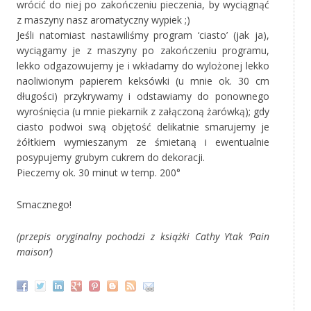
wrócić do niej po zakończeniu pieczenia, by wyciągnąć
z maszyny nasz aromatyczny wypiek ;)
Jeśli natomiast nastawiliśmy program ‘ciasto’ (jak ja),
wyciągamy je z maszyny po zakończeniu programu,
lekko odgazowujemy je i wkładamy do wylożonej lekko
naoliwionym papierem keksówki (u mnie ok. 30 cm
długości) przykrywamy i odstawiamy do ponownego
wyrośnięcia (u mnie piekarnik z załączoną żarówką); gdy
ciasto podwoi swą objętość delikatnie smarujemy je
żółtkiem wymieszanym ze śmietaną i ewentualnie
posypujemy grubym cukrem do dekoracji.
Pieczemy ok. 30 minut w temp. 200°
Smacznego!
(przepis oryginalny pochodzi z książki Cathy Ytak ‘Pain
maison’)