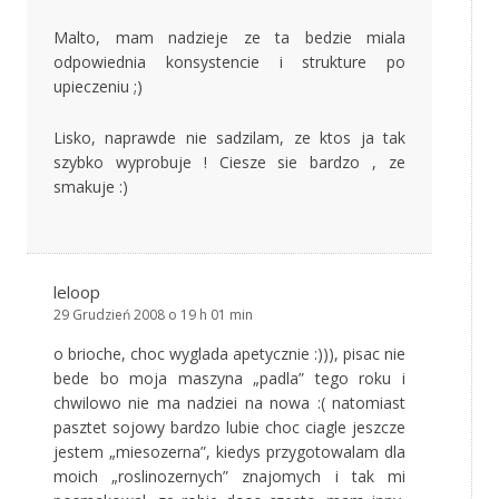
Malto, mam nadzieje ze ta bedzie miala
odpowiednia konsystencie i strukture po
upieczeniu ;)
Lisko, naprawde nie sadzilam, ze ktos ja tak
szybko wyprobuje ! Ciesze sie bardzo , ze
smakuje :)
leloop
29 Grudzień 2008 o 19 h 01 min
o brioche, choc wyglada apetycznie :))), pisac nie
bede bo moja maszyna „padla” tego roku i
chwilowo nie ma nadziei na nowa :( natomiast
pasztet sojowy bardzo lubie choc ciagle jeszcze
jestem „miesozerna”, kiedys przygotowalam dla
moich „roslinozernych” znajomych i tak mi