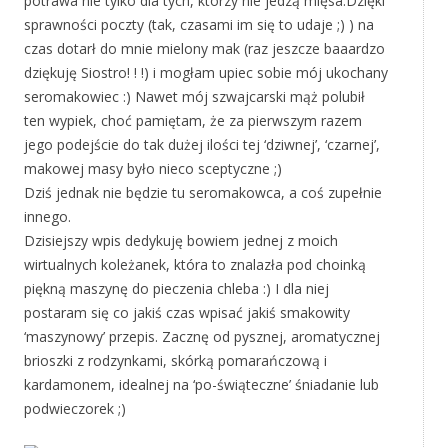
potrawa nie tylko dla tych, którzy nie jedzą mięsa.Dzięki
sprawności poczty (tak, czasami im się to udaje ;) ) na
czas dotarł do mnie mielony mak (raz jeszcze baaardzo
dziękuję Siostro! ! !) i mogłam upiec sobie mój ukochany
seromakowiec :) Nawet mój szwajcarski mąż polubił
ten wypiek, choć pamiętam, że za pierwszym razem
jego podejście do tak dużej ilości tej ‘dziwnej’, ‘czarnej’,
makowej masy było nieco sceptyczne ;)
Dziś jednak nie będzie tu seromakowca, a coś zupełnie
innego.
Dzisiejszy wpis dedykuję bowiem jednej z moich
wirtualnych koleżanek, która to znalazła pod choinką
piękną maszynę do pieczenia chleba :) I dla niej
postaram się co jakiś czas wpisać jakiś smakowity
‘maszynowy’ przepis. Zacznę od pysznej, aromatycznej
brioszki z rodzynkami, skórką pomarańczową i
kardamonem, idealnej na ‘po-świąteczne’ śniadanie lub
podwieczorek ;)