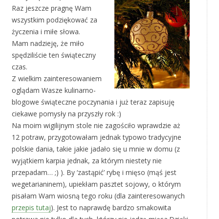
Raz jeszcze pragnę Wam
wszystkim podziękować za
życzenia i miłe słowa.
Mam nadzieję, że miło
spędziliście ten świąteczny
czas.
Z wielkim zainteresowaniem
oglądam Wasze kulinarno-
blogowe świąteczne poczynania i już teraz zapisuję
ciekawe pomysły na przyszły rok :)
Na moim wigilijnym stole nie zagościło wprawdzie aż
12 potraw, przygotowałam jednak typowo tradycyjne
polskie dania, takie jakie jadało się u mnie w domu (z
wyjątkiem karpia jednak, za którym niestety nie
przepadam… ;) ). By ‘zastąpić’ rybę i mięso (mąś jest
wegetarianinem), upiekłam pasztet sojowy, o którym
pisałam Wam wiosną tego roku (dla zainteresowanych
przepis tutaj
). Jest to naprawdę bardzo smakowita