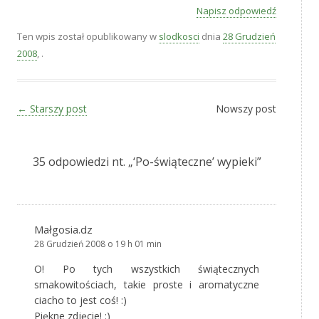
Napisz odpowiedź
Ten wpis został opublikowany w
slodkosci
dnia
28 Grudzień
2008
,
.
Zobacz wpisy
←
Starszy post
Nowszy post
35 odpowiedzi nt. „
‘Po-świąteczne’ wypieki
”
Małgosia.dz
28 Grudzień 2008 o 19 h 01 min
O! Po tych wszystkich świątecznych
smakowitościach, takie proste i aromatyczne
ciacho to jest coś! :)
Piękne zdjęcie! :)