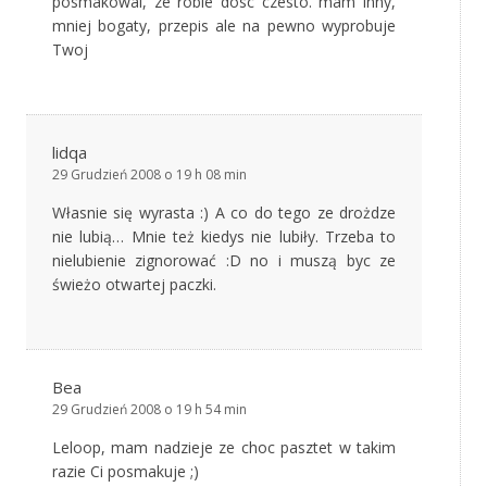
posmakowal, ze robie dosc czesto. mam inny,
mniej bogaty, przepis ale na pewno wyprobuje
Twoj
lidqa
29 Grudzień 2008 o 19 h 08 min
Własnie się wyrasta :) A co do tego ze drożdze
nie lubią… Mnie też kiedys nie lubiły. Trzeba to
nielubienie zignorować :D no i muszą byc ze
świeżo otwartej paczki.
Bea
29 Grudzień 2008 o 19 h 54 min
Leloop, mam nadzieje ze choc pasztet w takim
razie Ci posmakuje ;)