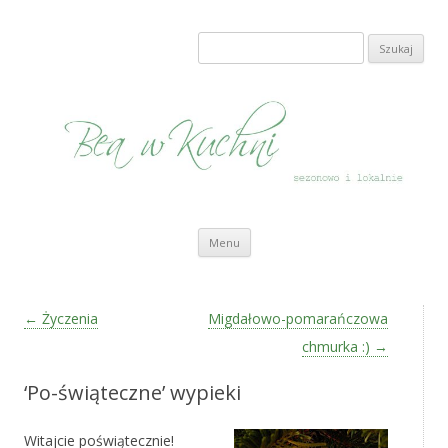
Bea w Kuchni
sezonowo i lokalnie
Szukaj:
Przeskocz do treści
Menu
Zobacz wpisy
←
Życzenia
Migdałowo-pomarańczowa
chmurka :)
→
‘Po-świąteczne’ wypieki
Witajcie poświątecznie!