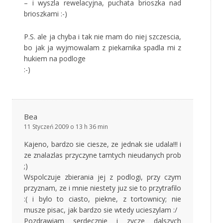
– i wyszla rewelacyjna, puchata brioszka nad
brioszkami :-)
P.S. ale ja chyba i tak nie mam do niej szczescia,
bo jak ja wyjmowalam z piekarnika spadla mi z
hukiem na podloge
:-)
Bea
11 Styczeń 2009 o 13 h 36 min
Kajeno, bardzo sie ciesze, ze jednak sie udala!!! i
ze znalazlas przyczyne tamtych nieudanych prob
;)
Wspolczuje zbierania jej z podlogi, przy czym
przyznam, ze i mnie niestety juz sie to przytrafilo
:( i bylo to ciasto, piekne, z tortownicy; nie
musze pisac, jak bardzo sie wtedy ucieszylam :/
Pozdrawiam serdecznie i zycze dalszych