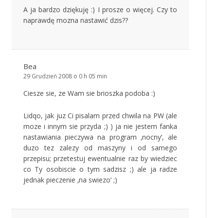
A ja bardzo dziękuję :) I prosze o więcej. Czy to
naprawdę mozna nastawić dzis??
Bea
29 Grudzień 2008 o 0 h 05 min
Ciesze sie, ze Wam sie brioszka podoba :)
Lidqo, jak juz Ci pisalam przed chwila na PW (ale
moze i innym sie przyda ;) ) ja nie jestem fanka
nastawiania pieczywa na program ‚nocny’, ale
duzo tez zalezy od maszyny i od samego
przepisu; przetestuj ewentualnie raz by wiedziec
co Ty osobiscie o tym sadzisz ;) ale ja radze
jednak pieczenie ‚na swiezo’ ;)