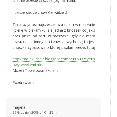
chetnie przesle Ci szczegoly na maila.
I ciesze sie, ze znow Cie widze :)
Tilinaro, ja tez najczesciej wyrabiam w maszynie
i pieke w piekarniku, ale jedna z brioszek co jakis
czas pieke od razu w maszynie (gdy nie mam
czasu na nic innego…) i zawsze wychodzi; to jest
brioszka cytrusowa o ktorej pisalam kiedys tutaj
:
http://mojakuchnia.blogspot.com/2007/11/cytrus
owy-weekend.html
Moze i Tobie posmakuje :)
Pozdrawiam!
majana
29 Grudzień 2008 o 10 h 28 min