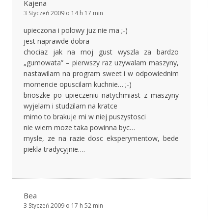
Kajena
3 Styczeń 2009 o 14 h 17 min
upieczona i polowy juz nie ma ;-)
jest naprawde dobra
chociaz jak na moj gust wyszla za bardzo
„gumowata” – pierwszy raz uzywalam maszyny,
nastawilam na program sweet i w odpowiednim
momencie opuscilam kuchnie… ;-)
brioszke po upieczeniu natychmiast z maszyny
wyjelam i studzilam na kratce
mimo to brakuje mi w niej puszystosci
nie wiem moze taka powinna byc…
mysle, ze na razie dosc eksperymentow, bede
piekla tradycyjnie….
Bea
3 Styczeń 2009 o 17 h 52 min