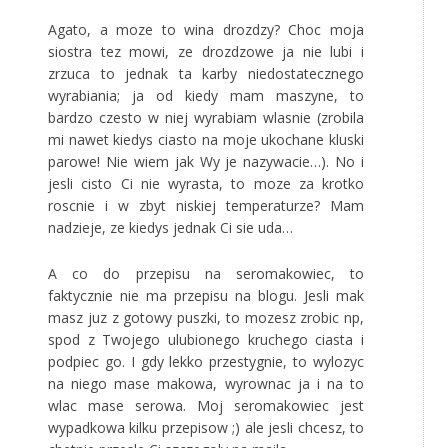
Agato, a moze to wina drozdzy? Choc moja
siostra tez mowi, ze drozdzowe ja nie lubi i
zrzuca to jednak ta karby niedostatecznego
wyrabiania; ja od kiedy mam maszyne, to
bardzo czesto w niej wyrabiam wlasnie (zrobila
mi nawet kiedys ciasto na moje ukochane kluski
parowe! Nie wiem jak Wy je nazywacie…). No i
jesli cisto Ci nie wyrasta, to moze za krotko
roscnie i w zbyt niskiej temperaturze? Mam
nadzieje, ze kiedys jednak Ci sie uda…
A co do przepisu na seromakowiec, to
faktycznie nie ma przepisu na blogu. Jesli mak
masz juz z gotowy puszki, to mozesz zrobic np,
spod z Twojego ulubionego kruchego ciasta i
podpiec go. I gdy lekko przestygnie, to wylozyc
na niego mase makowa, wyrownac ja i na to
wlac mase serowa. Moj seromakowiec jest
wypadkowa kilku przepisow ;) ale jesli chcesz, to