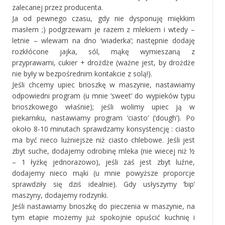
zalecanej przez producenta.
Ja od pewnego czasu, gdy nie dysponuję miękkim
masłem ;) podgrzewam je razem z mlekiem i wtedy –
letnie – wlewam na dno ‘wiaderka’; następnie dodaję
rozkłócone jajka, sól, mąkę wymieszaną z
przyprawami, cukier + drożdże (ważne jest, by drożdże
nie były w bezpośrednim kontakcie z solą!).
Jeśli chcemy upiec brioszkę w maszynie, nastawiamy
odpowiedni program (u mnie ‘sweet’ do wypieków typu
brioszkowego właśnie); jeśli wolimy upiec ją w
piekarniku, nastawiamy program ‘ciasto’ (‘dough’). Po
około 8-10 minutach sprawdzamy konsystencję : ciasto
ma być nieco lużniejsze niż ciasto chlebowe. Jeśli jest
zbyt suche, dodajemy odrobinę mleka (nie wiecej niż ½
– 1 łyżkę jednorazowo), jeśli zaś jest zbyt luźne,
dodajemy nieco mąki (u mnie powyższe proporcje
sprawdziły się dziś idealnie). Gdy usłyszymy ‘bip’
maszyny, dodajemy rodzynki.
Jeśli nastawiamy brioszkę do pieczenia w maszynie, na
tym etapie możemy już spokojnie opuścić kuchnię i