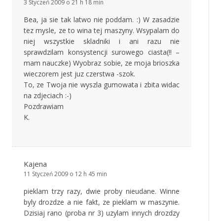
3 Styczeń 2009 o 21 h 18 min
Bea, ja sie tak latwo nie poddam. :) W zasadzie
tez mysle, ze to wina tej maszyny. Wsypalam do
niej wszystkie skladniki i ani razu nie
sprawdzilam konsystencji surowego ciasta(!! –
mam nauczke) Wyobraz sobie, ze moja brioszka
wieczorem jest juz czerstwa -szok.
To, ze Twoja nie wyszla gumowata i zbita widac
na zdjeciach :-)
Pozdrawiam
K.
Kajena
11 Styczeń 2009 o 12 h 45 min
pieklam trzy razy, dwie proby nieudane. Winne
byly drozdze a nie fakt, ze pieklam w maszynie.
Dzisiaj rano (proba nr 3) uzylam innych drozdzy