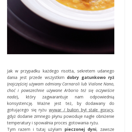
‚
Jak w przypadku każdego risotta, sekretem udanego
dania jest przede wszystkim
dobry gatunkowo ryż
(
najczęściej używam odmiany Carnaroli lub Vialone Nano,
choć i powszechnie używane Arborio też się oczywiście
nada
), który zagwarantuje nam odpowiednią
konsystencję. Ważne jest też, by dodawany do
gotującego się ryżu
wywar / bulion był stale gorący
,
gdyż dodanie zimnego płynu powoduje nagłe obniżenie
temperatury i spowalnia proces gotowania ryżu.
Tym razem i tutaj użyłam
pieczonej dyni
, zawsze