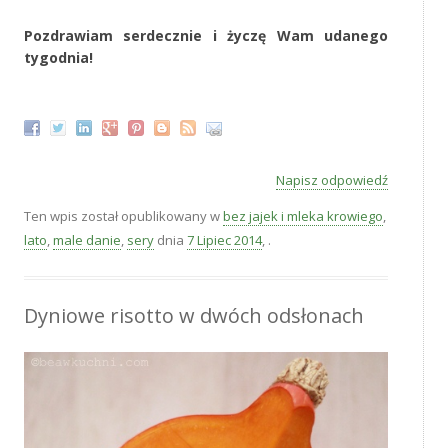
‚
Pozdrawiam serdecznie i życzę Wam udanego
tygodnia!
‚
Napisz odpowiedź
Ten wpis został opublikowany w
bez jajek i mleka krowiego
,
lato
,
male danie
,
sery
dnia
7 Lipiec 2014
,
.
Dyniowe risotto w dwóch odsłonach