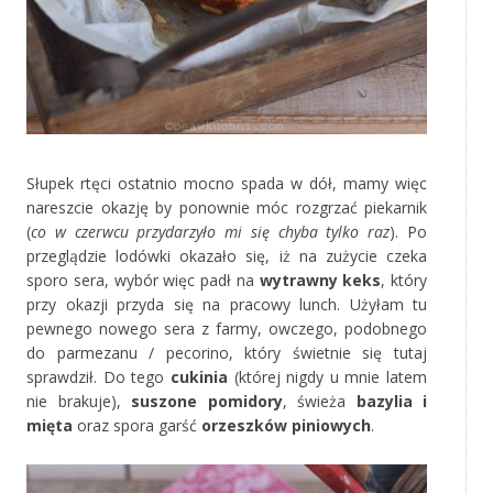
Słupek rtęci ostatnio mocno spada w dół, mamy więc
nareszcie okazję by ponownie móc rozgrzać piekarnik
(
co w czerwcu przydarzyło mi się chyba tylko raz
). Po
przeglądzie lodówki okazało się, iż na zużycie czeka
sporo sera, wybór więc padł na
wytrawny keks
, który
przy okazji przyda się na pracowy lunch. Użyłam tu
pewnego nowego sera z farmy, owczego, podobnego
do parmezanu / pecorino, który świetnie się tutaj
sprawdził. Do tego
cukinia
(której nigdy u mnie latem
nie brakuje),
suszone pomidory
, świeża
bazylia i
mięta
oraz spora garść
orzeszków piniowych
.