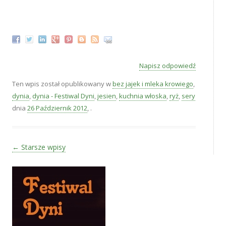
‚
Napisz odpowiedź
Ten wpis został opublikowany w
bez jajek i mleka krowiego
,
dynia
,
dynia - Festiwal Dyni
,
jesien
,
kuchnia włoska
,
ryż
,
sery
dnia
26 Październik 2012
,
.
Zobacz wpisy
←
Starsze wpisy