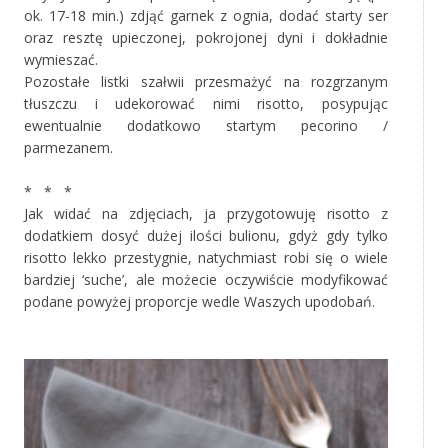
ok. 17-18 min.) zdjąć garnek z ognia, dodać starty ser
oraz resztę upieczonej, pokrojonej dyni i dokładnie
wymieszać.
Pozostałe listki szałwii przesmażyć na rozgrzanym
tłuszczu i udekorować nimi risotto, posypując
ewentualnie dodatkowo startym pecorino /
parmezanem.
‚
* * *
Jak widać na zdjęciach, ja przygotowuję risotto z
dodatkiem dosyć dużej ilości bulionu, gdyż gdy tylko
risotto lekko przestygnie, natychmiast robi się o wiele
bardziej ‘suche’, ale możecie oczywiście modyfikować
podane powyżej proporcje wedle Waszych upodobań.
‚