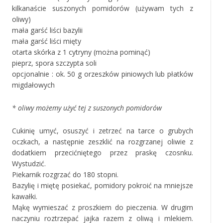
kilkanaście suszonych pomidorów (używam tych z
oliwy)
mała garść liści bazylii
mała garść liści mięty
otarta skórka z 1 cytryny (można pominąć)
pieprz, spora szczypta soli
opcjonalnie : ok. 50 g orzeszków piniowych lub płatków
migdałowych
* oliwy możemy użyć tej z suszonych pomidorów
Cukinię umyć, osuszyć i zetrzeć na tarce o grubych
oczkach, a następnie zeszklić na rozgrzanej oliwie z
dodatkiem przecićniętego przez praskę czosnku.
Wystudzić.
Piekarnik rozgrzać do 180 stopni.
Bazylię i miętę posiekać, pomidory pokroić na mniejsze
kawałki.
Mąkę wymieszać z proszkiem do pieczenia. W drugim
naczyniu roztrzepać jajka razem z oliwą i mlekiem.