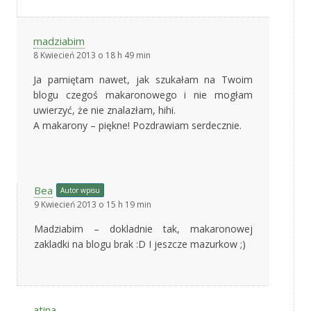
madziabim
8 Kwiecień 2013 o 18 h 49 min
Ja pamiętam nawet, jak szukałam na Twoim
blogu czegoś makaronowego i nie mogłam
uwierzyć, że nie znalazłam, hihi.
A makarony – piękne! Pozdrawiam serdecznie.
Bea
Autor wpisu
9 Kwiecień 2013 o 15 h 19 min
Madziabim – dokladnie tak, makaronowej
zakladki na blogu brak :D I jeszcze mazurkow ;)
atina