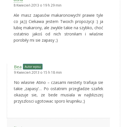
8 Kwiecień 2013 o 19 h 29 min
Ale masz zapasów makaronowych! prawie tyle
co ja;)) Ciekawa jestem Twoich propozycji :) ja
lubię makarony, ale zwykle takie na szybko, choć
ostatnio jakoś od nich stroniłam i właśnie
porobiły mi sie zapasy ;)
Bea
Autor wpisu
9 Kwiecień 2013 o 15 h 18 min
No wlasnie Atino – czasami niestety trafiaja sie
takie ‚zapasy’… Po ostatnim przegladzie szafek
okazuje sie, ze bede musiala w najblizszej
przyszlosci ugotowac sporo krupniku ;)