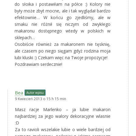
do słoika i postawiłam na półce :) Kolory nie
były może zbyt mocne, ale i tak wyglądał bardzo
efektownie… W końcu go zjedliśmy, ale w
smaku nie różnił się niczym od zwykłego
makaronu dostępnego wtedy w polskich w
sklepach…
Osobiście również za makaronem nie tęsknię,
ale czasem po niego sięgam gdyż rodzina moja
lubi kluski :) Czekam więc na Twoje propozycje!
Pozdrawiam serdecznie!
Bea
Autor wpisu
9 Kwiecień 2013 o 15 h 15 min
Masz racje Marlenko – ja lubie makaron
najbardziej za jego walory dekoracyjne wlasnie
:D
Za to ravioli wszelakie lubie o wiele bardziej od