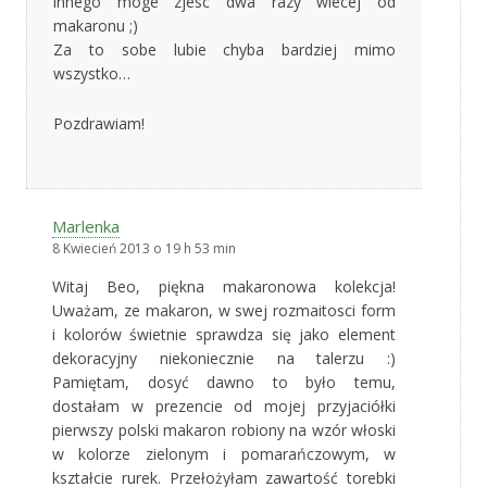
innego moge zjesc dwa razy wiecej od
makaronu ;)
Za to sobe lubie chyba bardziej mimo
wszystko…
Pozdrawiam!
Marlenka
8 Kwiecień 2013 o 19 h 53 min
Witaj Beo, piękna makaronowa kolekcja!
Uważam, ze makaron, w swej rozmaitosci form
i kolorów świetnie sprawdza się jako element
dekoracyjny niekoniecznie na talerzu :)
Pamiętam, dosyć dawno to było temu,
dostałam w prezencie od mojej przyjaciółki
pierwszy polski makaron robiony na wzór włoski
w kolorze zielonym i pomarańczowym, w
kształcie rurek. Przełożyłam zawartość torebki