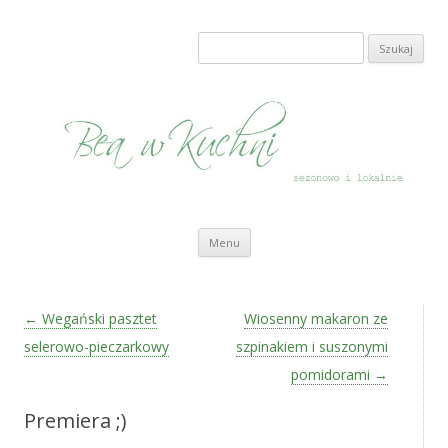
Bea w Kuchni
sezonowo i lokalnie
Szukaj:
Przeskocz do treści
Menu
Zobacz wpisy
←
Wegański pasztet
Wiosenny makaron ze
selerowo-pieczarkowy
szpinakiem i suszonymi
pomidorami
→
Premiera ;)