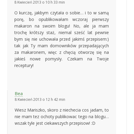
8 Kwiecień 2013 o 10 h 33 min
O kurczę, jakbym czytała o sobie… i to w samą
porę, bo opublikowałam wczoraj pierwszy
makaron na swoim blogu! No, ale ja mam
trochę krótszy staż, niemal sześć lat pewnie
bym się nie uchowała przed jakimś przepisem:)
tak jak Ty mam domowników przepadających
za makaronem, więc z chęcią otworzę się na
jakieś nowe pomysły. Czekam na Twoje
receptury!
Bea
8 Kwiecień 2013 o 12 h 42 min
Wiesz Mariszko, skoro z niechecia cos jadam, to
nie mam tez ochoty publikowac tego na blogu…
wszak tyle jest ciekawszych przepisow! :D