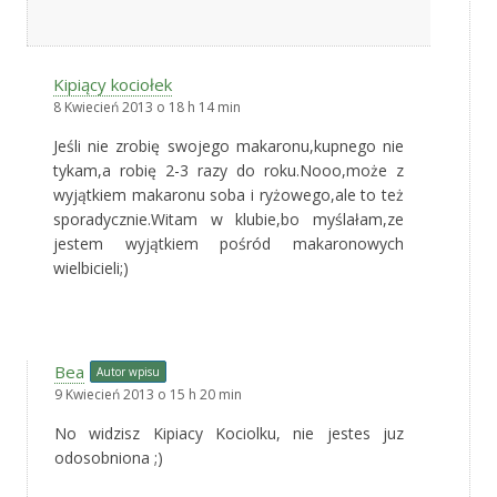
Kipiący kociołek
8 Kwiecień 2013 o 18 h 14 min
Jeśli nie zrobię swojego makaronu,kupnego nie
tykam,a robię 2-3 razy do roku.Nooo,może z
wyjątkiem makaronu soba i ryżowego,ale to też
sporadycznie.Witam w klubie,bo myślałam,ze
jestem wyjątkiem pośród makaronowych
wielbicieli;)
Bea
Autor wpisu
9 Kwiecień 2013 o 15 h 20 min
No widzisz Kipiacy Kociolku, nie jestes juz
odosobniona ;)