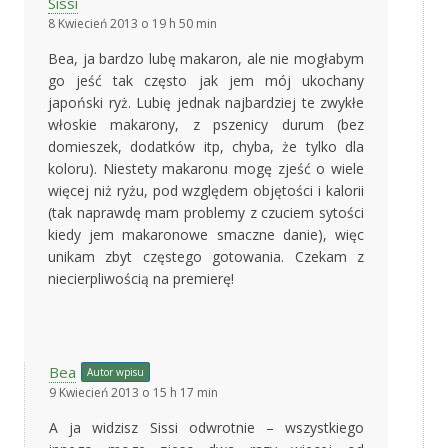
Sissi
8 Kwiecień 2013 o 19 h 50 min
Bea, ja bardzo lubę makaron, ale nie mogłabym
go jeść tak często jak jem mój ukochany
japoński ryż. Lubię jednak najbardziej te zwykłe
włoskie makarony, z pszenicy durum (bez
domieszek, dodatków itp, chyba, że tylko dla
koloru). Niestety makaronu mogę zjeść o wiele
więcej niż ryżu, pod względem objętości i kalorii
(tak naprawdę mam problemy z czuciem sytości
kiedy jem makaronowe smaczne danie), więc
unikam zbyt częstego gotowania. Czekam z
niecierpliwością na premierę!
Bea
Autor wpisu
9 Kwiecień 2013 o 15 h 17 min
A ja widzisz Sissi odwrotnie – wszystkiego