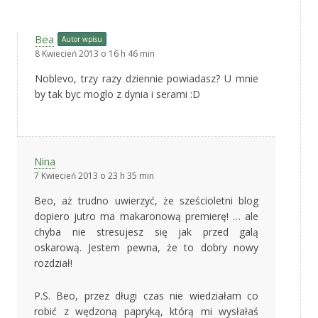
Bea
Autor wpisu
8 Kwiecień 2013 o 16 h 46 min
Noblevo, trzy razy dziennie powiadasz? U mnie
by tak byc moglo z dynia i serami :D
Nina
7 Kwiecień 2013 o 23 h 35 min
Beo, aż trudno uwierzyć, że sześcioletni blog
dopiero jutro ma makaronową premierę! … ale
chyba nie stresujesz się jak przed galą
oskarową. Jestem pewna, że to dobry nowy
rozdział!
P.S. Beo, przez długi czas nie wiedziałam co
robić z wędzoną papryką, którą mi wysłałaś