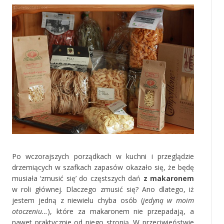
Po wczorajszych porządkach w kuchni i przeglądzie
drzemiących w szafkach zapasów okazało się, że będę
musiała ‘zmusić się’ do częstszych dań
z makaronem
w roli głównej. Dlaczego zmusić się? Ano dlatego, iż
jestem jedną z niewielu chyba osób (
jedyną w moim
otoczeniu…
), które za makaronem nie przepadają, a
nawet praktycznie od niego stronią. W przeciwieństwie