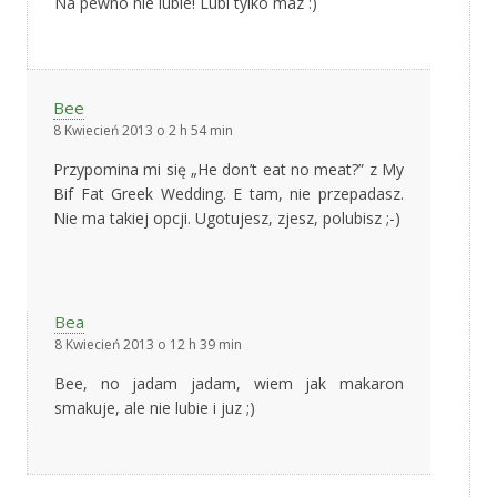
Na pewno nie lubie! Lubi tylko maz :)
Bee
8 Kwiecień 2013 o 2 h 54 min
Przypomina mi się „He don’t eat no meat?” z My
Bif Fat Greek Wedding. E tam, nie przepadasz.
Nie ma takiej opcji. Ugotujesz, zjesz, polubisz ;-)
Bea
8 Kwiecień 2013 o 12 h 39 min
Bee, no jadam jadam, wiem jak makaron
smakuje, ale nie lubie i juz ;)