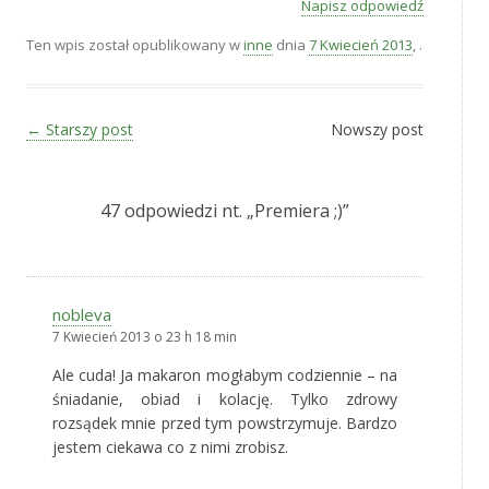
Napisz odpowiedź
Ten wpis został opublikowany w
inne
dnia
7 Kwiecień 2013
,
.
Zobacz wpisy
←
Starszy post
Nowszy post
47 odpowiedzi nt. „
Premiera ;)
”
nobleva
7 Kwiecień 2013 o 23 h 18 min
Ale cuda! Ja makaron mogłabym codziennie – na
śniadanie, obiad i kolację. Tylko zdrowy
rozsądek mnie przed tym powstrzymuje. Bardzo
jestem ciekawa co z nimi zrobisz.