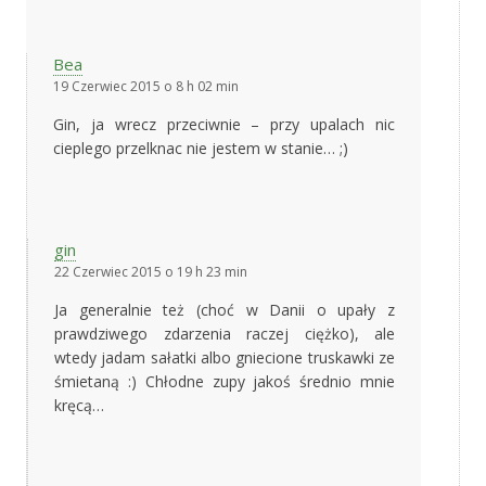
Bea
19 Czerwiec 2015 o 8 h 02 min
Gin, ja wrecz przeciwnie – przy upalach nic
cieplego przelknac nie jestem w stanie… ;)
gin
22 Czerwiec 2015 o 19 h 23 min
Ja generalnie też (choć w Danii o upały z
prawdziwego zdarzenia raczej ciężko), ale
wtedy jadam sałatki albo gniecione truskawki ze
śmietaną :) Chłodne zupy jakoś średnio mnie
kręcą…