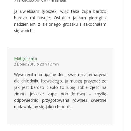
23 Czerwiec 2015 o 11 h 00 min
Ja uwielbiam groszek, więc taka zupa bardzo
bardzo mi pasuje. Ostatnio jadłam pierogi z
nadzieniem z zielonego groszku i zakochałam
się w nich.
Małgorzata
2 Lipiec 2015 o 20 h 12 min
Wyśmienita na upalne dni – świetna alternatywa
dla chłodniku litewskiego. Ja muszę przyznać że
jak jest bardzo ciepło to lubię sobie zjeść na
zimno jeszcze zupę pomidorową – myślę
odpowiednio przygotowana również świetnie
nadawała by się jako chłodnik.