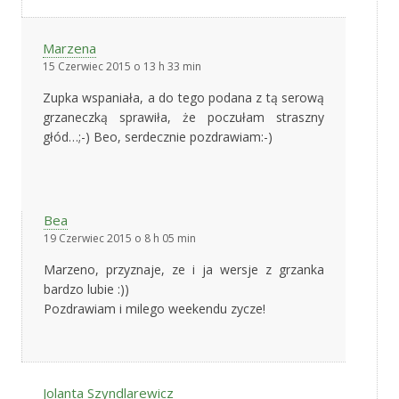
Marzena
15 Czerwiec 2015 o 13 h 33 min
Zupka wspaniała, a do tego podana z tą serową
grzaneczką sprawiła, że poczułam straszny
głód…;-) Beo, serdecznie pozdrawiam:-)
Bea
19 Czerwiec 2015 o 8 h 05 min
Marzeno, przyznaje, ze i ja wersje z grzanka
bardzo lubie :))
Pozdrawiam i milego weekendu zycze!
Jolanta Szyndlarewicz