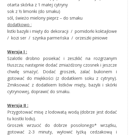
otarta skórka z 1 małej cytryny
sok z ½ limonki (do smaku)
sól, świeżo mielony pieprz – do smaku
dodatkowo :
listki bazylii i mięty do dekoracji / pomidorki koktajlowe
/ kozi ser / szynka parmeńska / orzeszki piniowe
Wersja I :
Szalotki drobno posiekać i zeszklić na rozgrzanym
tłuszczu; następnie dodać zmiażdżony czosnek i jeszcze
chwilę smażyć. Dodać groszek, zalać bulionem i
gotować do miękkości (z dodatkiem soku z cytryny).
Zmiksować z dodatkiem listków mięty, bazylii i skórki
cytrynowej, doprawić do smaku.
Wersja II :
Przygotować misę z lodowatą wodą (dobrze jest dodać
tu kostki lodu).
Groszek wrzucić do dobrze posolonego* wrzątku,
gotować 2-3 minuty, wyłowić łyżką cedzakową i