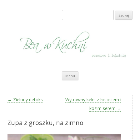
Bea w Kuchni
sezonowo i lokalnie
Szukaj:
Przeskocz do treści
Menu
Zobacz wpisy
←
Zielony detoks
Wytrawny keks z łososiem i
kozim serem
→
Zupa z groszku, na zimno