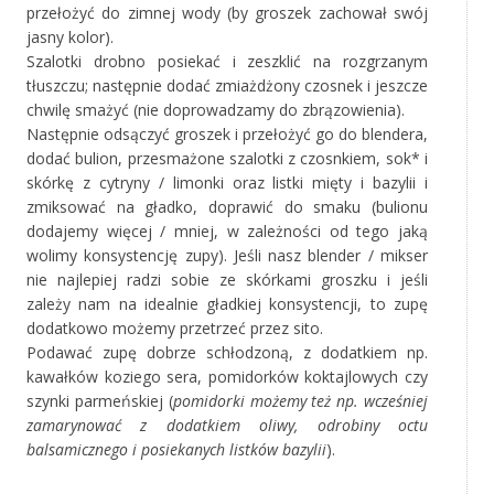
przełożyć do zimnej wody (by groszek zachował swój
jasny kolor).
Szalotki drobno posiekać i zeszklić na rozgrzanym
tłuszczu; następnie dodać zmiażdżony czosnek i jeszcze
chwilę smażyć (nie doprowadzamy do zbrązowienia).
Następnie odsączyć groszek i przełożyć go do blendera,
dodać bulion, przesmażone szalotki z czosnkiem, sok* i
skórkę z cytryny / limonki oraz listki mięty i bazylii i
zmiksować na gładko, doprawić do smaku (bulionu
dodajemy więcej / mniej, w zależności od tego jaką
wolimy konsystencję zupy). Jeśli nasz blender / mikser
nie najlepiej radzi sobie ze skórkami groszku i jeśli
zależy nam na idealnie gładkiej konsystencji, to zupę
dodatkowo możemy przetrzeć przez sito.
Podawać zupę dobrze schłodzoną, z dodatkiem np.
kawałków koziego sera, pomidorków koktajlowych czy
szynki parmeńskiej (
pomidorki możemy też np. wcześniej
zamarynować z dodatkiem oliwy, odrobiny octu
balsamicznego i posiekanych listków bazylii
).