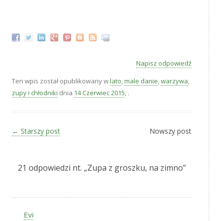
‚
Napisz odpowiedź
Ten wpis został opublikowany w
lato
,
male danie
,
warzywa
,
zupy i chłodniki
dnia
14 Czerwiec 2015
,
.
Zobacz wpisy
←
Starszy post
Nowszy post
21 odpowiedzi nt. „
Zupa z groszku, na zimno
”
Evi