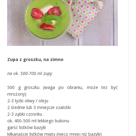
Zupa z groszku, na zimno
na ok. 500-700 ml zupy
500 g groszku (waga po obraniu, może też być
mrożony)
2-3 łyżki oliwy / oleju
2 średnie lub 3 mniejsze szalotki
2-3 ząbki czosnku
ok. 400-500 ml lekkiego bulionu
garść listków bazylii
kilkanaście listków mięty (nieco mniej niż bazylii)