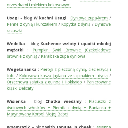
orzeszkami i mlekiem kokosowym
Usagi
– blog
W kuchni Usagi
:
Dyniowa zupa-krem
/
Penne z dynią i kurczakiem
/
Kopytka z dynią
/
Dyniowe
racuszki
Wedelka
– blog
Kuchenne wzloty i upadki młodej
mężatki
:
Pumpkin Swirl Brownie (Czekoladowe
brownie z dynią)
/
Karaibska zupa dyniowa
Wegetarianka
:
Pierogi z pieczoną dynią, ciecierzycą i
tofu
/
Kokosowa kasza jaglana ze szpinakiem i dynią
/
Orzechowa sałatka z quinoa i Hokkaido
/
Panierowane
krążki Delicaty
Wisienka
– blog
Chatka wiedźmy
:
Placuszki z
dyniowych włosków + Piernik z dynią + Banianka +
Marynowany Korbol Mojej Babci
Wsamrazik
– blog
With tongue in cheek
:
Jesienna