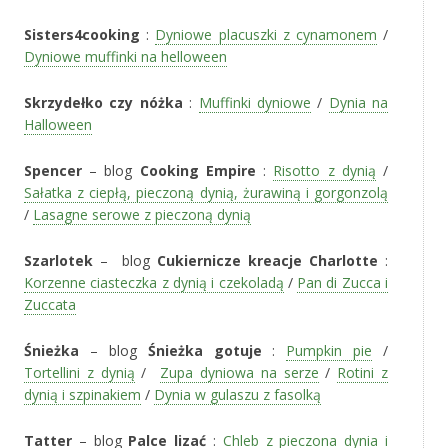
Sisters4cooking
:
Dyniowe placuszki z cynamonem
/
Dyniowe muffinki na helloween
Skrzydełko czy nóżka
:
Muffinki dyniowe
/
Dynia na
Halloween
Spencer
– blog
Cooking Empire
:
Risotto z dynią
/
Sałatka z ciepłą, pieczoną dynią, żurawiną i gorgonzolą
/
Lasagne serowe z pieczoną dynią
Szarlotek
– blog
Cukiernicze kreacje Charlotte
:
Korzenne ciasteczka z dynią i czekoladą
/
Pan di Zucca i
Zuccata
Śnieżka
– blog
Śnieżka gotuje
:
Pumpkin pie
/
Tortellini z dynią
/
Zupa dyniowa na serze
/
Rotini z
dynią i szpinakiem
/
Dynia w gulaszu z fasolką
Tatter
– blog
Palce lizać
:
Chleb z pieczona dynia i