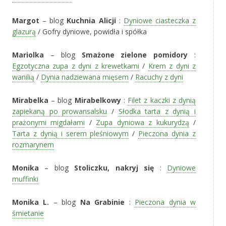
Margot
– blog
Kuchnia Alicji
:
Dyniowe ciasteczka z
glazurą
/ Gofry dyniowe, powidła i spółka
Mariolka
– blog
Smażone zielone pomidory
:
Egzotyczna zupa z dyni z krewetkami
/
Krem z dyni z
wanilią
/
Dynia nadziewana mięsem
/
Racuchy z dyni
Mirabelka
– blog
Mirabelkowy
:
Filet z kaczki z dynią
zapiekaną po prowansalsku
/
Słodka tarta z dynią i
prażonymi migdałami
/
Zupa dyniowa z kukurydzą
/
Tarta z dynią i serem pleśniowym
/
Pieczona dynia z
rozmarynem
Monika
– blog
Stoliczku, nakryj się
:
Dyniowe
muffinki
Monika L.
– blog
Na Grabinie
:
Pieczona dynia w
śmietanie