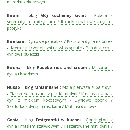
mleczku kokosowym
Ewam
– blog
Mój kuchenny świat
:
Rolada z
serem,dynia i rodzynkami
/
Roladki schabowe z dynia i
papryka
Ewelosa
:
Dyniowe pancakes
/
Pieczona dynia na puree
/
Krem z pieczonej dyni na włoską nutę
/
Pan di zucca –
dyniowe bułeczki
Ewena
– blog
Raspberries and cream
:
Makaron z
dynią i boczkiem
Flusso
– blog
Mniamuśne
:
Moja pierwsza zupa z dyni
/
Ciasteczka maślane z pestkami dyni
/
Karaibska zupa z
dyni z mlekiem kokosowym
/
Dyniowe oponki
/
Szarlotka z dynią i gruszkami
/
Muffinki dyniowe
Gosia
– blog
Emigrantki w kuchni
:
Conchiglioni z
dynia i maslem szalwiowym
/
Faszerowane mini-dynie
/