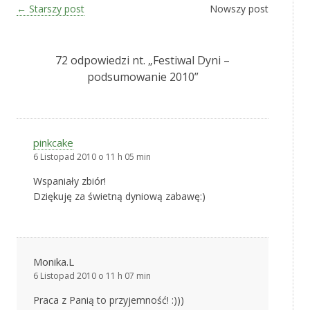
Zobacz wpisy
←
Starszy post
Nowszy post
72 odpowiedzi nt. „
Festiwal Dyni –
podsumowanie 2010
”
pinkcake
6 Listopad 2010 o 11 h 05 min
Wspaniały zbiór!
Dziękuję za świetną dyniową zabawę:)
Monika.L
6 Listopad 2010 o 11 h 07 min
Praca z Panią to przyjemność! :)))