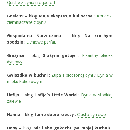
Quiche z dynia i roquefort
Gosia99
– blog
Moje ekspresje kulinarne
:
Kotleciki
ziemniaczane z dynią
Gospodarna Narzeczona
– blog
Na kruchym
spodzie
:
Dyniowe parfait
Grażyna
– blog
Grażyna gotuje
:
Pikantny placek
dyniowy
Gwiazdka w kuchni
:
Zupa z pieczonej dyni
/
Dynia w
mleku kokosowym
Hafija
– blog
Hafija’s Little World
:
Dynia w słodkiej
zalewie
Hanna
– blog
Same dobre rzeczy
:
Ciasto dyniowe
Hany
– blog
Mit liebe gekocht (W mojej kuchni)
: