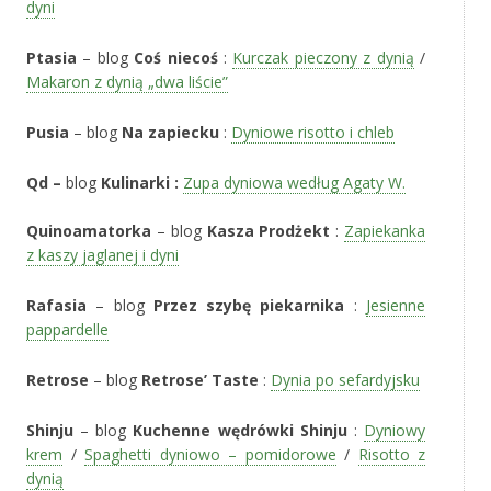
dyni
Ptasia
– blog
Coś niecoś
:
Kurczak pieczony z dynią
/
Makaron z dynią „dwa liście”
Pusia
– blog
Na zapiecku
:
Dyniowe risotto i chleb
Qd –
blog
Kulinarki :
Zupa dyniowa według Agaty W.
Quinoamatorka
– blog
Kasza Prodżekt
:
Zapiekanka
z kaszy jaglanej i dyni
Rafasia
– blog
Przez szybę piekarnika
:
Jesienne
pappardelle
Retrose
– blog
Retrose’ Taste
:
Dynia po sefardyjsku
Shinju
– blog
Kuchenne wędrówki Shinju
:
Dyniowy
krem
/
Spaghetti dyniowo – pomidorowe
/
Risotto z
dynią