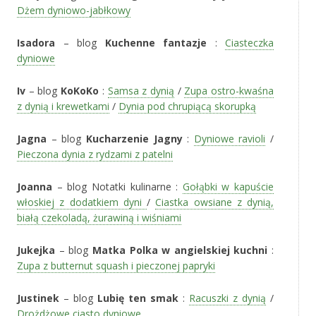
Dżem dyniowo-jabłkowy
Isadora
– blog
Kuchenne fantazje
:
Ciasteczka
dyniowe
Iv
– blog
KoKoKo
:
Samsa z dynią
/
Zupa ostro-kwaśna
z dynią i krewetkami
/
Dynia pod chrupiącą skorupką
Jagna
– blog
Kucharzenie Jagny
:
Dyniowe ravioli
/
Pieczona dynia z rydzami z patelni
Joanna
– blog Notatki kulinarne :
Gołąbki w kapuście
włoskiej z dodatkiem dyni
/
Ciastka owsiane z dynią,
białą czekoladą, żurawiną i wiśniami
Jukejka
– blog
Matka Polka w angielskiej kuchni
:
Zupa z butternut squash i pieczonej papryki
Justinek
– blog
Lubię ten smak
:
Racuszki z dynią
/
Drożdżowe ciasto dyniowe