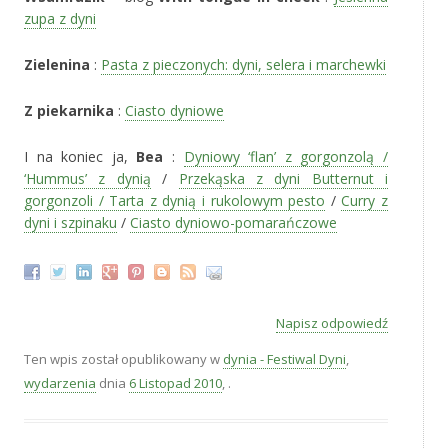
zupa z dyni
Zielenina
:
Pasta z pieczonych: dyni, selera i marchewki
Z piekarnika
:
Ciasto dyniowe
I na koniec ja,
Bea
:
Dyniowy ‘flan’ z gorgonzolą /
‘Hummus’ z dynią
/
Przekąska z dyni Butternut i
gorgonzoli / Tarta z dynią i rukolowym pesto
/
Curry z
dyni i szpinaku
/
Ciasto dyniowo-pomarańczowe
Napisz odpowiedź
Ten wpis został opublikowany w
dynia - Festiwal Dyni
,
wydarzenia
dnia
6 Listopad 2010
,
.