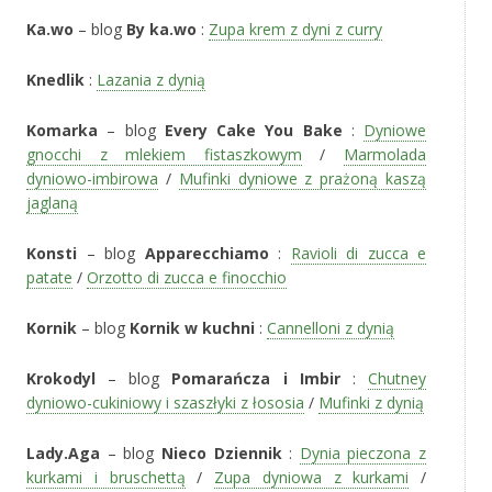
Ka.wo
– blog
By ka.wo
:
Zupa krem z dyni z curry
Knedlik
:
Lazania z dynią
Komarka
– blog
Every Cake You Bake
:
Dyniowe
gnocchi z mlekiem fistaszkowym
/
Marmolada
dyniowo-imbirowa
/
Mufinki dyniowe z prażoną kaszą
jaglaną
Konsti
– blog
Apparecchiamo
:
Ravioli di zucca e
patate
/
Orzotto di zucca e finocchio
Kornik
– blog
Kornik w kuchni
:
Cannelloni z dynią
Krokodyl
– blog
Pomarańcza i Imbir
:
Chutney
dyniowo-cukiniowy i szaszłyki z łososia
/
Mufinki z dynią
Lady.Aga
– blog
Nieco Dziennik
:
Dynia pieczona z
kurkami i bruschettą
/
Zupa dyniowa z kurkami
/