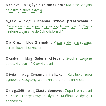
Nobleva
– blog
Życie ze smakiem
:
Makaron z dynią
na ostro
/
Bułka z dynią
N_zak
– blog
Kuchenna szkoła przetrwania
:
Rozgrzewajaca zupa z jesiennych warzyw
/
Mięso
mielone z dynią (w dwóch odsłonach)
Ola Cruz
– blog
2 smaki
:
Pizza z dynią pieczoną,
serem kozim i orzechami
Olciaky
– blog
Galeria chleba
:
Słodkie zwijane
bułeczki z dynią
/
Krówki z dynią
Oliwia
– blog
Cynamon i oliwka
:
Karaibska zupa
dyniowa
/
Klasyczny „pumpkin pie”
/
Pumpkin knots
Omega369
– blog
Ciasto domowe
:
Zupa krem z dyni
/
Placek rodzynkowy z dyni
/
Muffinki z dynią i
ananasem