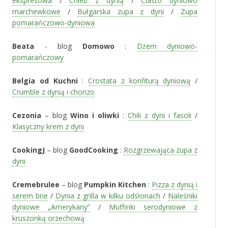
ekspresowa
/
Chleb z dynią
/
Ciasto dyniowo
marchewkowe
/
Bułgarska zupa z dyni
/
Zupa
pomarańczowo-dyniowa
Beata
- blog
Domowo
:
Dżem dyniowo-
pomarańczowy
Belgia od Kuchni
:
Crostata z konfiturą dyniową
/
Crumble z dynią i chorizo
Cezonia
– blog
Wino i oliwki
:
Chili z dyni i fasoli
/
Klasyczny krem z dyni
CookingJ
– blog
GoodCooking
:
Rozgrzewająca zupa z
dyni
Cremebrulee
– blog
Pumpkin Kitchen
:
Pizza z dynią i
serem brie
/
Dynia z grilla w kilku odsłonach
/
Naleśniki
dyniowe „Amerykany”
/
Muffinki serodyniowe z
kruszonką orzechową