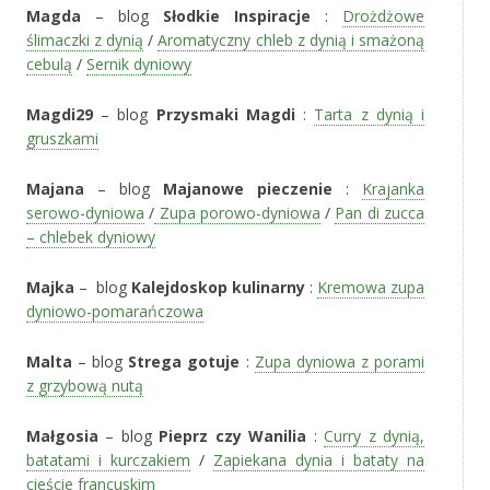
Magda
– blog
Słodkie Inspiracje
:
Drożdżowe
ślimaczki z dynią
/
Aromatyczny chleb z dynią i smażoną
cebulą
/
Sernik dyniowy
Magdi29
– blog
Przysmaki Magdi
:
Tarta z dynią i
gruszkami
Majana
– blog
Majanowe pieczenie
:
Krajanka
serowo-dyniowa
/
Zupa porowo-dyniowa
/
Pan di zucca
– chlebek dyniowy
Majka
– blog
Kalejdoskop kulinarny
:
Kremowa zupa
dyniowo-pomarańczowa
Malta
– blog
Strega gotuje
:
Zupa dyniowa z porami
z grzybową nutą
Małgosia
– blog
Pieprz czy Wanilia
:
Curry z dynią,
batatami i kurczakiem
/
Zapiekana dynia i bataty na
cieście francuskim