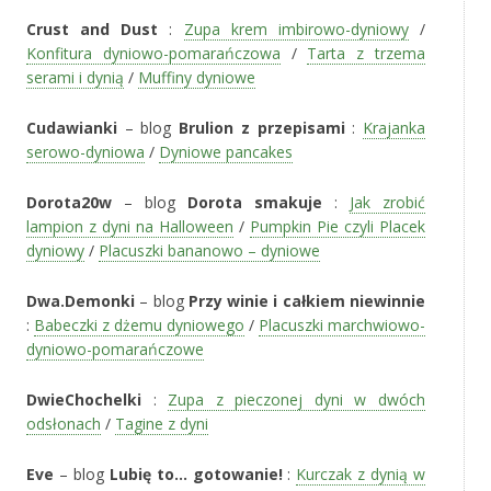
Crust and Dust
:
Zupa krem imbirowo-dyniowy
/
Konfitura dyniowo-pomarańczowa
/
Tarta z trzema
serami i dynią
/
Muffiny dyniowe
Cudawianki
– blog
Brulion z przepisami
:
Krajanka
serowo-dyniowa
/
Dyniowe pancakes
Dorota20w
– blog
Dorota smakuje
:
Jak zrobić
lampion z dyni na Halloween
/
Pumpkin Pie czyli Placek
dyniowy
/
Placuszki bananowo – dyniowe
Dwa.Demonki
– blog
Przy winie i całkiem niewinnie
:
Babeczki z dżemu dyniowego
/
Placuszki marchwiowo-
dyniowo-pomarańczowe
DwieChochelki
:
Zupa z pieczonej dyni w dwóch
odsłonach
/
Tagine z dyni
Eve
– blog
Lubię to… gotowanie!
:
Kurczak z dynią w