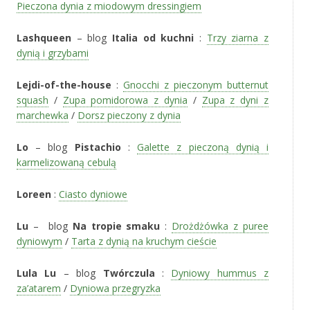
Pieczona dynia z miodowym dressingiem
Lashqueen
– blog
Italia od kuchni
:
Trzy ziarna z
dynią i grzybami
Lejdi-of-the-house
:
Gnocchi z pieczonym butternut
squash
/
Zupa pomidorowa z dynia
/
Zupa z dyni z
marchewka
/
Dorsz pieczony z dynia
Lo
– blog
Pistachio
:
Galette z pieczoną dynią i
karmelizowaną cebulą
Loreen
:
Ciasto dyniowe
Lu
– blog
Na tropie smaku
:
Drożdżówka z puree
dyniowym
/
Tarta z dynią na kruchym cieście
Lula Lu
– blog
Twórczula
:
Dyniowy hummus z
za’atarem
/
Dyniowa przegryzka