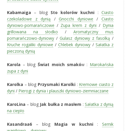
Kabamaiga
– blog
Sto kolorów kuchni
:
Ciasto
czekoladowe z dynią
/
Gnocchi dyniowe
/
Ciasto
dyniowo-pomarańczowe
/
Zupa krem z dyni
/
Dynia
grillowana na słodko
/
Aromatyczny mus
pomarańczowo-dyniowy
/
Gulasz dyniowy z fasolką
/
Kruche rogaliki dyniowe
/
Chlebek dyniowy
/
Sałatka z
pieczoną dynią
Karola
– blog
Świat moich smakó
w :
Marokańska
zupa z dyni
Karolka
– blog
Przysmaki Karolki
:
Kremowe ciasto z
dyni
/
Pierogi z dynia i plauszki dyniowo-ziemniaczane
KaroLina
– blog
Jak bułka z masłem
:
Sałatka z dynią
na ciepło
Kasandraa6
– blog
Magia w kuchni
:
Sernik
waniliowo – dyniowy