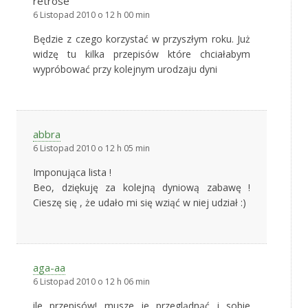
retrose
6 Listopad 2010 o 12 h 00 min
Będzie z czego korzystać w przyszłym roku. Już
widzę tu kilka przepisów które chciałabym
wypróbować przy kolejnym urodzaju dyni
abbra
6 Listopad 2010 o 12 h 05 min
Imponująca lista !
Beo, dziękuję za kolejną dyniową zabawę !
Cieszę się , że udało mi się wziąć w niej udział :)
aga-aa
6 Listopad 2010 o 12 h 06 min
ile przepisów! musze je przeglądnąć i sobie