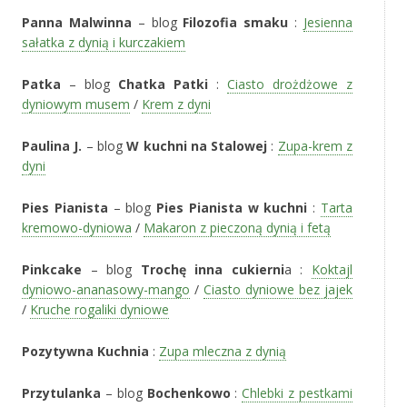
Panna Malwinna
– blog
Filozofia smaku
:
Jesienna
sałatka z dynią i kurczakiem
Patka
– blog
Chatka Patki
:
Ciasto drożdżowe z
dyniowym musem
/
Krem z dyni
Paulina J.
– blog
W kuchni na Stalowej
:
Zupa-krem z
dyni
Pies Pianista
– blog
Pies Pianista w kuchni
:
Tarta
kremowo-dyniowa
/
Makaron z pieczoną dynią i fetą
Pinkcake
– blog
Trochę inna cukierni
a :
Koktajl
dyniowo-ananasowy-mango
/
Ciasto dyniowe bez jajek
/
Kruche rogaliki dyniowe
Pozytywna Kuchnia
:
Zupa mleczna z dynią
Przytulanka
– blog
Bochenkowo
:
Chlebki z pestkami