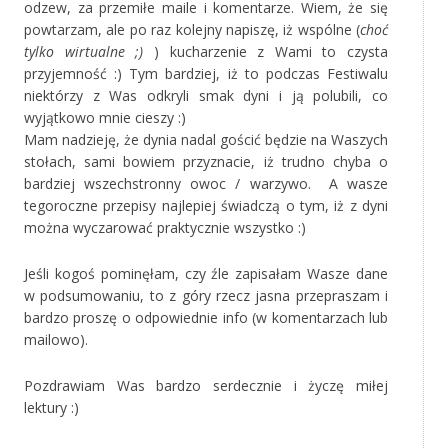
odzew, za przemiłe maile i komentarze. Wiem, że się
powtarzam, ale po raz kolejny napiszę, iż wspólne (
choć
tylko wirtualne ;)
) kucharzenie z Wami to czysta
przyjemność :) Tym bardziej, iż to podczas Festiwalu
niektórzy z Was odkryli smak dyni i ją polubili, co
wyjątkowo mnie cieszy :)
Mam nadzieję, że dynia nadal gościć będzie na Waszych
stołach, sami bowiem przyznacie, iż trudno chyba o
bardziej wszechstronny owoc / warzywo. A wasze
tegoroczne przepisy najlepiej świadczą o tym, iż z dyni
można wyczarować praktycznie wszystko :)
Jeśli kogoś pominęłam, czy źle zapisałam Wasze dane
w podsumowaniu, to z góry rzecz jasna przepraszam i
bardzo proszę o odpowiednie info (w komentarzach lub
mailowo).
Pozdrawiam Was bardzo serdecznie i życzę miłej
lektury :)