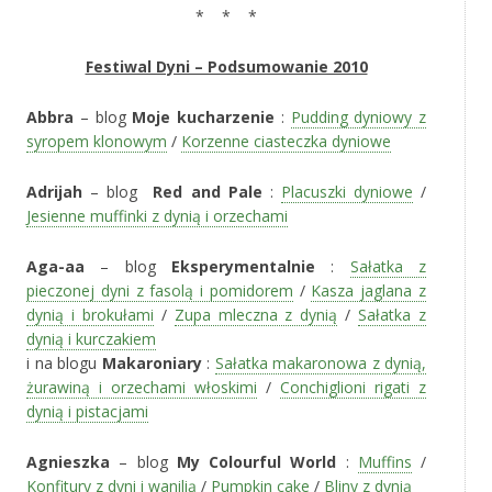
* * *
Festiwal Dyni – Podsumowanie 2010
Abbra
– blog
Moje kucharzenie
:
Pudding dyniowy z
syropem klonowym
/
Korzenne ciasteczka dyniowe
Adrijah
– blog
Red and Pale
:
Placuszki dyniowe
/
Jesienne muffinki z dynią i orzechami
Aga-aa
– blog
Eksperymentalnie
:
Sałatka z
pieczonej dyni z fasolą i pomidorem
/
Kasza jaglana z
dynią i brokułami
/
Zupa mleczna z dynią
/
Sałatka z
dynią i kurczakiem
i na blogu
Makaroniary
:
Sałatka makaronowa z dynią,
żurawiną i orzechami włoskimi
/
Conchiglioni rigati z
dynią i pistacjami
Agnieszka
– blog
My Colourful World
:
Muffins
/
Konfitury z dyni i wanilią
/
Pumpkin cake
/
Bliny z dynią