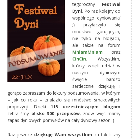
tegoroczny
Festiwal
Dyni
. Po raz kolejny do
wspólnego ‘dyniowania’
;) przyłączyło się
mnóstwo gotujących,
nie tylko na blogach,
ale także na forum
MniamMniam
oraz
CinCin
. Wszystkim,
którzy wzięli udział w
naszym dyniowym
święcie bardzo
serdecznie dziękuję i
gorąco zapraszam do lektury podsumowania, w którym
– jak co roku – znalazło się mnóstwo smakowitych
propozycji. Dzięki
115 uczestniczącym blogom
zebraliśmy
blisko 300 przepisów
, znów więc mamy
zapas dyniowych pomysłów na cały dyniowy sezon :)
Raz jeszcze
dziękuję Wam wszystkim
za tak liczny