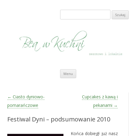
Bea w Kuchni
sezonowo i lokalnie
Szukaj:
Przeskocz do treści
Menu
Zobacz wpisy
←
Ciasto dyniowo-
Cupcakes z kawą i
pomarańczowe
pekanami
→
Festiwal Dyni – podsumowanie 2010
Końca dobiegł już nasz