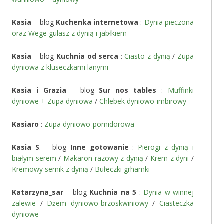
Kasia
– blog
Kuchenka internetowa
:
Dynia pieczona
oraz Wege gulasz z dynią i jabłkiem
Kasia
– blog
Kuchnia od serca
:
Ciasto z dynią
/
Zupa
dyniowa z kluseczkami lanymi
Kasia i Grazia
– blog
Sur nos tables
:
Muffinki
dyniowe + Zupa dyniowa
/
Chlebek dyniowo-imbirowy
Kasiaro
:
Zupa dyniowo-pomidorowa
Kasia S
. – blog
Inne gotowanie
:
Pierogi z dynią i
białym serem
/
Makaron razowy z dynią
/
Krem z dyni
/
Kremowy sernik z dynią
/
Bułeczki grhamki
Katarzyna_sar
– blog
Kuchnia na 5
:
Dynia w winnej
zalewie
/
Dżem dyniowo-brzoskwiniowy
/
Ciasteczka
dyniowe