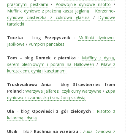
prazonymi pestkami
/
Podwojnie dyniowe risotto
/
Muffinki dyniowe z prażoną kaszą jaglaną + Korzenno-
dyniowe ciasteczka z cukrowa glazura
/
Dyniowe
tartaletki
Toczka
– blog
Przepysznik
:
Muffinki dyniowo-
jabłkowe
/
Pumpkin pancakes
Tom
– blog
Domek z piernika
:
Muffiny z dynią,
serem pleśniowym i porami na Halloween
/
Pilaw z
kurczakiem, dynią i kasztanami
Truskwakowa Ania
– blog
Strawberries from
Poland
:
Warzywa Jalfarezi, czyli curry warzywne
/
Zupa
dyniowa z czarnuszką i smażoną szałwią
Ula
– blog
Opowieści z gór zielonych
:
Risotto z
kalarepą i dynią
Ulcik
– blog
Kuchnia na wzgórzu
:
Zupa Dyniowa z