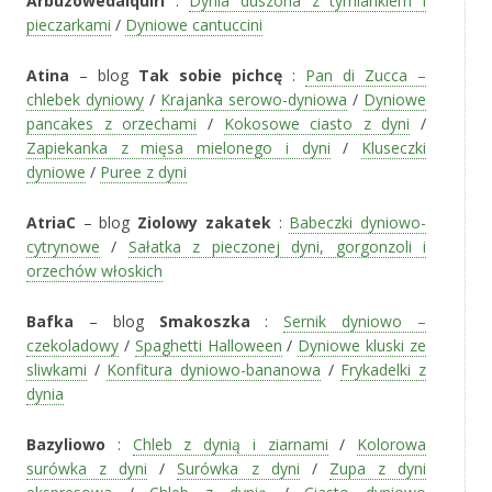
Arbuzowedaiquiri
:
Dynia duszona z tymiankiem i
pieczarkami
/
Dyniowe cantuccini
Atina
– blog
Tak sobie pichcę
:
Pan di Zucca –
chlebek dyniowy
/
Krajanka serowo-dyniowa
/
Dyniowe
pancakes z orzechami
/
Kokosowe ciasto z dyni
/
Zapiekanka z mięsa mielonego i dyni
/
Kluseczki
dyniowe
/
Puree z dyni
AtriaC
– blog
Ziolowy zakatek
:
Babeczki dyniowo-
cytrynowe
/
Sałatka z pieczonej dyni, gorgonzoli i
orzechów włoskich
Bafka
– blog
Smakoszka
:
Sernik dyniowo –
czekoladowy
/
Spaghetti Halloween
/
Dyniowe kluski ze
sliwkami
/
Konfitura dyniowo-bananowa
/
Frykadelki z
dynia
Bazyliowo
:
Chleb z dynią i ziarnami
/
Kolorowa
surówka z dyni
/
Surówka z dyni
/
Zupa z dyni