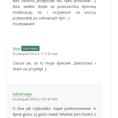
Ależ obfitość przepisów! Nic, tylko próbować ;-)
Bea, wielkie dzięki za powszechną dyniową
mobilizację, no i oczywiście za uroczy
przewodnik po odmianach dyń ;-)
Pozdrawiam!
Bea
Autor wpisu
6 Listopad 2010 o 17 h 01 min
Ciesze sie, ze to moje dyniowe ‚zbieractwo’ i
Wam sie przydaje ;)
kabamaiga
6 Listopad 2010 o 13 h 47 min
O Bea jak szybciutko. Super podsumowanie. A
dynia gości, oj gości nadal. Właśnie jem risotto z