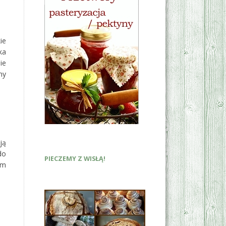
ie
ka
ie
ny
ją
do
PIECZEMY Z WISŁĄ!
ym