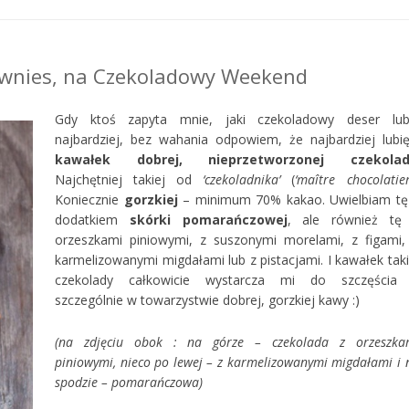
wnies, na Czekoladowy Weekend
Gdy ktoś zapyta mnie, jaki czekoladowy deser lub
najbardziej, bez wahania odpowiem, że najbardziej lubi
kawałek
dobrej,
nieprzetworzonej
czekola
Najchętniej takiej od
‘czekoladnika’
(
‘
maître chocolatie
Koniecznie
gorzkiej
– minimum 70% kakao. Uwielbiam tę
dodatkiem
skórki pomarańczowej
, ale również tę
orzeszkami piniowymi, z suszonymi morelami, z figami,
karmelizowanymi migdałami lub z pistacjami. I kawałek taki
czekolady całkowicie wystarcza mi do szczęścia
szczególnie w towarzystwie dobrej, gorzkiej kawy :)
(na zdjęciu obok : na górze – czekolada z orzeszka
piniowymi, nieco po lewej – z karmelizowanymi migdałami i 
spodzie – pomarańczowa)