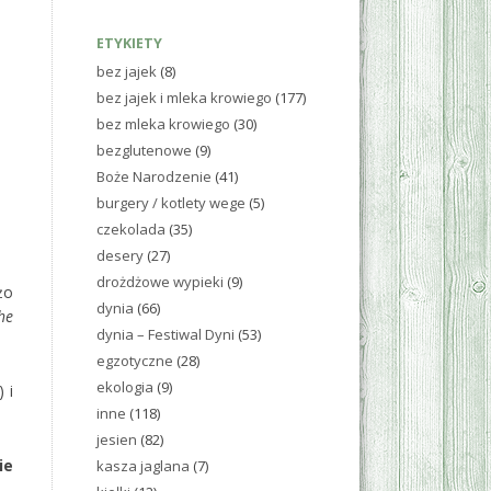
ETYKIETY
bez jajek
(8)
bez jajek i mleka krowiego
(177)
bez mleka krowiego
(30)
bezglutenowe
(9)
Boże Narodzenie
(41)
burgery / kotlety wege
(5)
czekolada
(35)
desery
(27)
drożdżowe wypieki
(9)
żo
dynia
(66)
he
dynia – Festiwal Dyni
(53)
egzotyczne
(28)
ekologia
(9)
 i
inne
(118)
jesien
(82)
ie
kasza jaglana
(7)