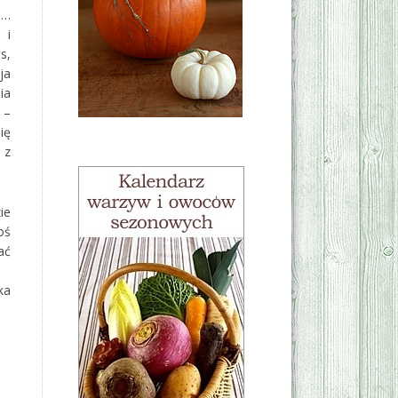
o…
 i
s,
ja
ia
 –
ię
 z
ie
oś
ać
ka