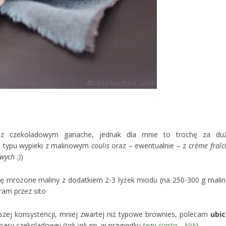
 z czekoladowym ganache, jednak dla mnie to trochę za du
o typu wypieki z malinowym
coulis
oraz – ewentualnie – z
crème fraîc
wych :)
)
ję mrożone maliny z dodatkiem 2-3 łyżek miodu (na 250-300 g malin)
ram przez sito
jszej konsystencji, mniej zwartej niż typowe brownies, polecam
ubic
 masy czekoladowej (
tak jak np. w przypadku
tego ciasta – klik
)