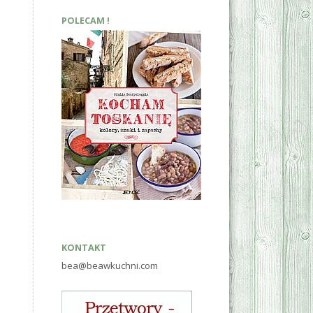
POLECAM !
KONTAKT
bea@beawkuchni.com