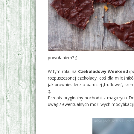
powołaniem? ;)
W tym roku na
Czekoladowy Weekend
(p
rozpuszczonej czekolady, coś dla miłośnik
jak brownies lecz o bardziej ‚truflowej’,
:).
Przepis oryginalny pochodzi z magazynu D
uwag / ewentualnych możliwych modyfikacji
‚