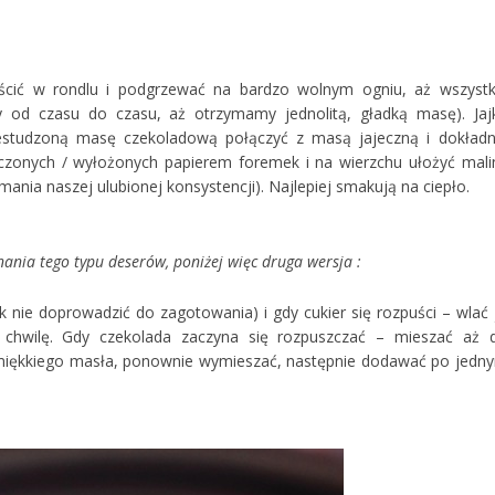
eścić w rondlu i podgrzewać na bardzo wolnym ogniu, aż wszystk
my od czasu do czasu, aż otrzymamy jednolitą, gładką masę). Jaj
estudzoną masę czekoladową połączyć z masą jajeczną i dokładn
zczonych / wyłożonych papierem foremek i na wierzchu ułożyć mali
mania naszej ulubionej konsystencji). Najlepiej smakują na ciepło.
nania tego typu deserów, poniżej więc druga wersja :
nie doprowadzić do zagotowania) i gdy cukier się rozpuści – wlać 
 chwilę. Gdy czekolada zaczyna się rozpuszczać – mieszać aż 
 miękkiego masła, ponownie wymieszać, następnie dodawać po jedn