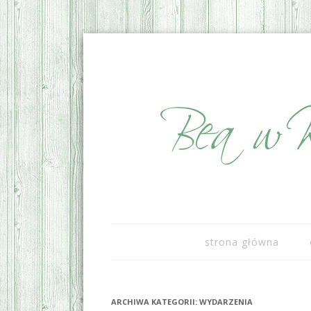
sezonowo i lokalnie
Bea w Kuchni
strona główna
ARCHIWA KATEGORII:
WYDARZENIA