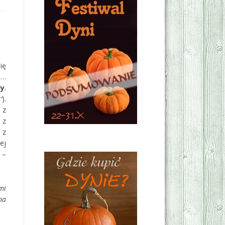
ię
ę…
dy
.
r
’
).
 z
 z
 z
ej
 –
mi
na