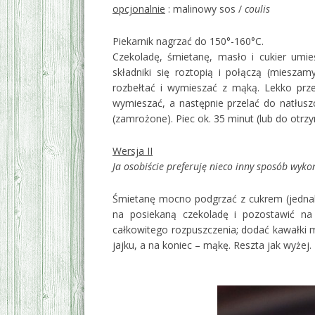
opcjonalnie
: malinowy sos /
coulis
Piekarnik nagrzać do 150°-160°C.
Czekoladę, śmietanę, masło i cukier umi
składniki się roztopią i połączą (miesza
rozbełtać i wymieszać z mąką. Lekko prz
wymieszać, a następnie przelać do natłus
(zamrożone). Piec ok. 35 minut (lub do otrzy
Wersja II
Ja osobiście preferuję nieco inny sposób wyko
Śmietanę mocno podgrzać z cukrem (jednak 
na posiekaną czekoladę i pozostawić na
całkowitego rozpuszczenia; dodać kawałki
jajku, a na koniec – mąkę. Reszta jak wyżej.
‚