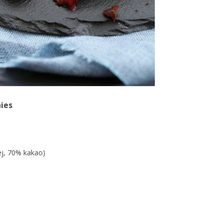
ies
ej, 70% kakao)