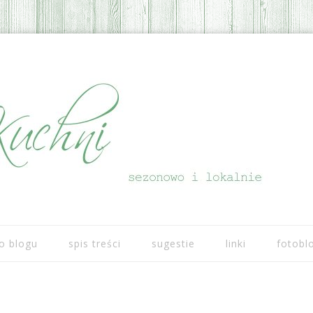
Przeskocz do treści
o blogu
spis treści
sugestie
linki
fotobl