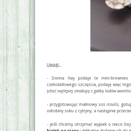
Uwagi :
- Donna Hay podaje te mini-brownies
czekoladowego szczęścia, podaję więc teg
(
choć najlepiej smakują z gałką lodów wanilio
- przygotowując malinowy sos /
coulis
, gotu
odrobiny soku z cytryny, a następnie przecie
- jeśli chcemy otrzymać wypiek o nieco lże
białek na pianę
i delikatne dodanie ich do