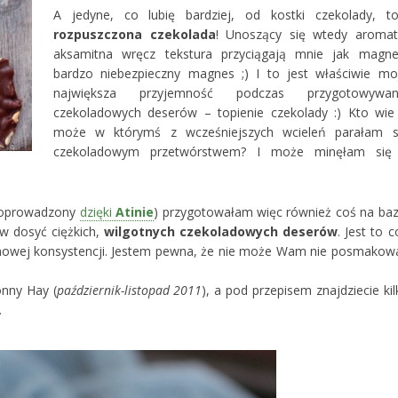
A jedyne, co lubię bardziej, od kostki czekolady, t
rozpuszczona czekolada
! Unoszący się wtedy aromat
aksamitna wręcz tekstura przyciągają mnie jak magne
bardzo niebezpieczny magnes ;) I to jest właściwie mo
największa przyjemność podczas przygotowywan
czekoladowych deserów – topienie czekolady :) Kto wie
może w którymś z wcześniejszych wcieleń parałam s
czekoladowym przetwórstwem? I może minęłam się
oprowadzony
dzięki
Atinie
) przygotowałam więc również coś na baz
ów dosyć ciężkich,
wilgotnych czekoladowych deserów
. Jest to c
 kremowej konsystencji. Jestem pewna, że nie może Wam nie posmakow
onny Hay (
październik-listopad 2011
), a pod przepisem znajdziecie kil
.