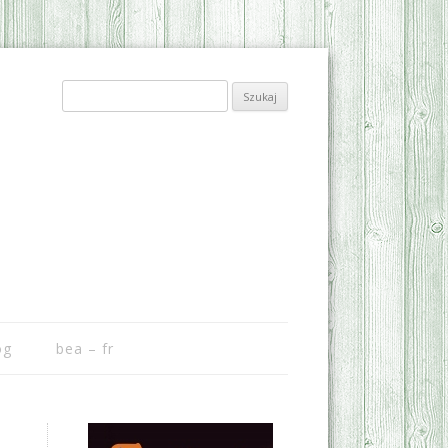
Szukaj:
og
bea – fr