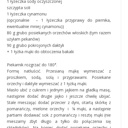
1 łyżeczka sody oczyszczonej
szczypta soli
1 łyżeczka cynamonu
(opcjonalnie – 1 łyżeczka przyprawy do piernika,
ewentualnie mniej cynamonu))
80 g grubo posiekanych orzechów włoskich (tym razem
użyłam pekanów)
90 g grubo pokrojonych daktyli
+ 1 łyżka mąki do obtoczenia bakalii
Piekarnik rozgrzać do 180°.
Formę natłuścić. Przesianą mąkę wymieszać z
proszkiem, sodą, solą i przyprawami. Posiekane
orzechy i daktyle wymieszać z 1 łyżką mąki.
Masło ubić z cukrem i jednym jajkiem na gładką masę,
następnie dodać drugie jajko i jeszcze chwilę ubijać.
Stale mieszając dodać przecier z dyni, otartą skórkę z
pomarańczy, mielone orzechy i ¼ mąki, a następnie
partiami dodawać sok z pomarańczy i resztę mąki (nie
mieszamy zbyt długo a tylko do połączenia się
składników). Na koniec dodać posiekane orzechy i