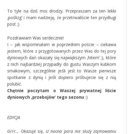
To tyle na dziś moi drodzy. Przepraszam za ten lekki
‚poślizg’ i mam nadzieję, że przetrwaliście ten przydługi
post ;)
Pozdrawiam Was serdecznie!
I – jak wspominałam w poprzednim poście – ciekawa
jestem, które z przygotowanych przez Was do tej pory
dyniowych dań okazały się największym ‚hitem’ ;), które
z nich najbardziej przypadły do gustu Waszym kubkom
smakowym, szczególnie jeśli jest to Wasze pierwsze
spotkanie z dynią i jeśli dopiero próbujecie się z nią
polubić.
Chętnie poczytam o Waszej prywatnej liście
dyniowych ‚przebojów’ tego sezonu
:)
‚
EDYCJA
Grrr… Okazuje się, iż nocna pora nie służy zajmowaniu