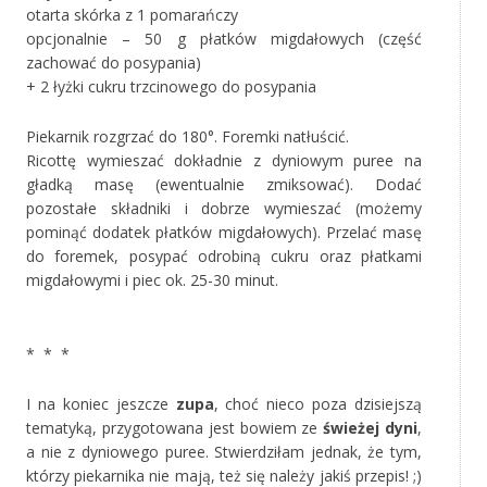
otarta skórka z 1 pomarańczy
opcjonalnie – 50 g płatków migdałowych (część
zachować do posypania)
+ 2 łyżki cukru trzcinowego do posypania
Piekarnik rozgrzać do 180°. Foremki natłuścić.
Ricottę wymieszać dokładnie z dyniowym puree na
gładką masę (ewentualnie zmiksować). Dodać
pozostałe składniki i dobrze wymieszać (możemy
pominąć dodatek płatków migdałowych). Przelać masę
do foremek, posypać odrobiną cukru oraz płatkami
migdałowymi i piec ok. 25-30 minut.
‚
* * *
I na koniec jeszcze
zupa
, choć nieco poza dzisiejszą
tematyką, przygotowana jest bowiem ze
świeżej dyni
,
a nie z dyniowego puree. Stwierdziłam jednak, że tym,
którzy piekarnika nie mają, też się należy jakiś przepis! ;)