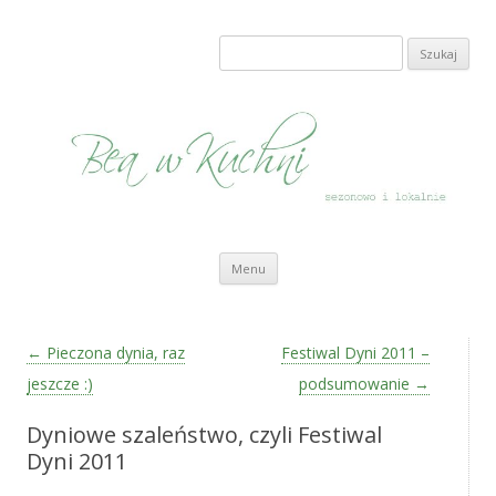
Bea w Kuchni
sezonowo i lokalnie
Szukaj:
Przeskocz do treści
Menu
Zobacz wpisy
←
Pieczona dynia, raz
Festiwal Dyni 2011 –
jeszcze :)
podsumowanie
→
Dyniowe szaleństwo, czyli Festiwal
Dyni 2011