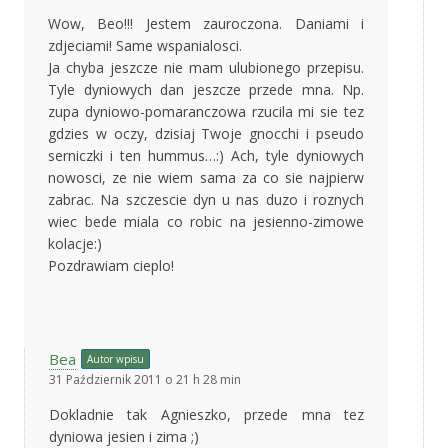
Wow, Beo!!! Jestem zauroczona. Daniami i
zdjeciami! Same wspanialosci.
Ja chyba jeszcze nie mam ulubionego przepisu.
Tyle dyniowych dan jeszcze przede mna. Np.
zupa dyniowo-pomaranczowa rzucila mi sie tez
gdzies w oczy, dzisiaj Twoje gnocchi i pseudo
serniczki i ten hummus…:) Ach, tyle dyniowych
nowosci, ze nie wiem sama za co sie najpierw
zabrac. Na szczescie dyn u nas duzo i roznych
wiec bede miala co robic na jesienno-zimowe
kolacje:)
Pozdrawiam cieplo!
Bea
Autor wpisu
31 Październik 2011 o 21 h 28 min
Dokladnie tak Agnieszko, przede mna tez
dyniowa jesien i zima ;)