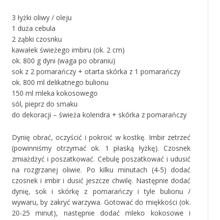
3 łyżki oliwy / oleju
1 duża cebula
2 ząbki czosnku
kawałek świeżego imbiru (ok. 2 cm)
ok. 800 g dyni (waga po obraniu)
sok z 2 pomarańczy + otarta skórka z 1 pomarańczy
ok. 800 ml delikatnego bulionu
150 ml mleka kokosowego
sól, pieprz do smaku
do dekoracji – świeża kolendra + skórka z pomarańczy
Dynię obrać, oczyścić i pokroić w kostkę. Imbir zetrzeć
(powinniśmy otrzymać ok. 1 płaską łyżkę). Czosnek
zmiażdżyć i poszatkować. Cebulę poszatkować i udusić
na rozgrzanej oliwie. Po kilku minutach (4-5) dodać
czosnek i imbir i dusić jeszcze chwilę. Następnie dodać
dynię, sok i skórkę z pomarańczy i tyle bulionu /
wywaru, by zakryć warzywa. Gotować do miękkości (ok.
20-25 minut), następnie dodać mleko kokosowe i