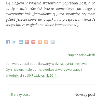
się blogiem :/ Właśnie skasowałam poprzedni post, a co
za tym idzie również Wasze komentarze do niego i
ewentualne linki ‚festiwalowe’ :( Jutro sprawdzę, czy mam
gdzieś jeszcze kopię do odzyskania; przepraszam (przede
wszystkim ze względu na Wasze komentarze :/ ).
‚
Napisz odpowiedź
Ten wpis został opublikowany w
dynia
,
dynia - Festiwal
Dyni
,
jesien
,
male danie
,
slodkosci
,
warzywa
,
zupy i
chłodniki
dnia
30 Październik 2011
,
.
Zobacz wpisy
←
Starszy post
Nowszy post