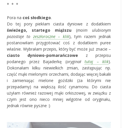
* * *
Pora na
coś słodkiego
.
Do tej pory piekłam ciasta dyniowe z dodatkiem
świeżego, startego miąższu
(
moim ulubionym
pozostaje to
zeszłoroczne – klik
), tym razem jednak
postanowiłam przygotować coś z dodatkiem puree
właśnie. Wybrałam przepis, który być może już znacie –
ciasto dyniowo-pomarańczowe
z przepisu
podanego przez Bajaderkę (
oryginał
tutaj – klik
).
Dokonałam kilku niewielkich zmian, zastępując np.
część mąki mielonymi orzechami, dodając więcej bakalii
i zamieniając mielone goździki (za którymi nie
przepadamy) na większą ilość cynamonu. Do ciasta
użyłam również razowej mąki orkiszowej, w związku z
czym jest ono nieco mniej wilgotne od oryginału,
jednak równie pyszne :)
‚