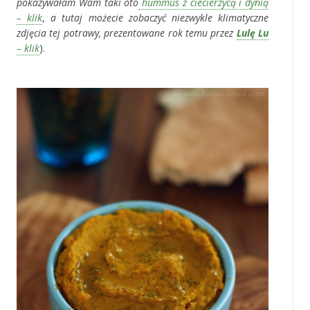
pokazywałam Wam taki oto
hummus z ciecierzycą i dynią
– klik
,
a tutaj możecie zobaczyć niezwykle klimatyczne
zdjęcia tej potrawy, prezentowane rok temu przez
Lulę Lu
– klik
).
‚