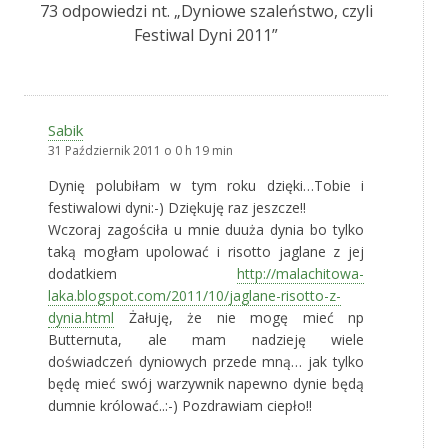
73 odpowiedzi nt. „
Dyniowe szaleństwo, czyli
Festiwal Dyni 2011
”
Sabik
31 Październik 2011 o 0 h 19 min
Dynię polubiłam w tym roku dzięki…Tobie i
festiwalowi dyni:-) Dziękuję raz jeszcze!!
Wczoraj zagościła u mnie duuża dynia bo tylko
taką mogłam upolować i risotto jaglane z jej
dodatkiem
http://malachitowa-
laka.blogspot.com/2011/10/jaglane-risotto-z-
dynia.html
Żałuję, że nie mogę mieć np
Butternuta, ale mam nadzieję wiele
doświadczeń dyniowych przede mną… jak tylko
będę mieć swój warzywnik napewno dynie będą
dumnie królować..:-) Pozdrawiam ciepło!!