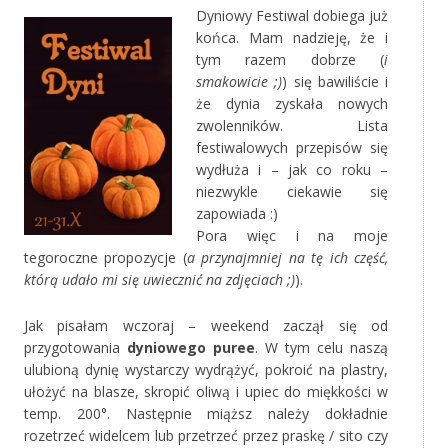
Dyniowy Festiwal dobiega już
końca. Mam nadzieję, że i
tym razem dobrze (
i
smakowicie ;)
) się bawiliście i
że dynia zyskała nowych
zwolenników. Lista
festiwalowych przepisów się
wydłuża i – jak co roku –
niezwykle ciekawie się
zapowiada :)
Pora więc i na moje
tegoroczne propozycje (
a przynajmniej na tę ich część,
którą udało mi się uwiecznić na zdjęciach ;)
).
Jak pisałam wczoraj – weekend zaczął się od
przygotowania
dyniowego puree
. W tym celu naszą
ulubioną dynię wystarczy wydrążyć, pokroić na plastry,
ułożyć na blasze, skropić oliwą i upiec do miękkości w
temp. 200°. Następnie miąższ należy dokładnie
rozetrzeć widelcem lub przetrzeć przez praskę / sito czy