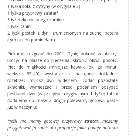
1 łyżka soku z cytryny (w oryginale 3)
1 łyżka przyprawy za’atar*
3 łyżeczki mielonego kuminu
2 łyżki tahini
2 łyżki pestek z dyni, zrumienionych na suchej patelni
(tym razem pominęłam)
Piekarnik rozgrzać do 200°. Dynię pokroić w plastry,
ułożyć na blasze do pieczenia, skropić oliwą, posolić.
Piec do miękkości (mniejsze kawałki ok. 20 minut,
większe 35-40), wystudzić, a następnie dokładnie
rozetrzeć miąższ dyni widelcem. Dodać pozostałe
składniki, wymieszać i przed podaniem posypać
pestkami dyni (w przepisie oryginalnym 1 łyżkę tahini
dodajemy do masy a drugą polewamy gotową pastę
już w naczyniu).
*jeśli nie mamy gotowej przyprawy
za’atar
, możemy
przygotować ją sami; oto proporcje jakie podaje autorka
: