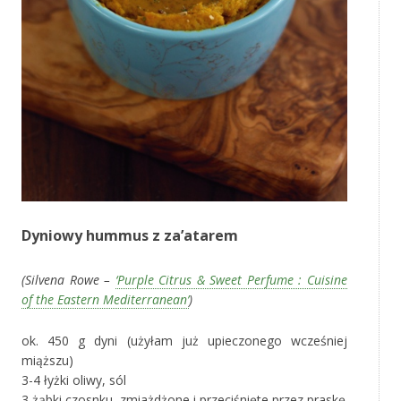
Dyniowy hummus z za’atarem
(Silvena Rowe –
‘Purple Citrus & Sweet Perfume : Cuisine
of the Eastern Mediterranean’
)
ok. 450 g dyni (użyłam już upieczonego wcześniej
miąższu)
3-4 łyżki oliwy, sól
3 żąbki czosnku, zmiażdżone i przeciśnięte przez praskę