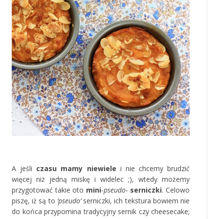
‚
A jeśli
czasu mamy niewiele
i nie chcemy brudzić
więcej niż jedną miskę i widelec ;), wtedy możemy
przygotować takie oto
mini
-
pseudo
-
serniczki
. Celowo
piszę, iż są to
‘pseudo’
serniczki, ich tekstura bowiem nie
do końca przypomina tradycyjny sernik czy cheesecake;