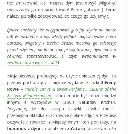
też zmiksować. Jeśli miąższ dyni jest dosyć wilgotny,
odsączamy go na sicie. I
voilà
! Puree gotowe :) Teraz
należy już tylko zdecydować, do czego go użyjemy ;)
(puree możemy też przygotować gotując dynię na parze
lub w odrobinie wody, wtedy jednak miąższ będzie nieco
bardziej wilgotny i trzeba będzie mocniej go odsączyć
przed użyciem; nadmiar tak przygotowanej dyni można
również zapasteryzować, o czym wspominałam w
zeszłorocznym wpisie – klik
).
Moja pierwsza propozycja na użycie upieczonej dyni, to
przepis pochodzący z pięknie wydanej książki
Silveny
Rowe
–
‘Purple Citrus & Sweet Perfume : Cuisine of the
Eastern Mediterranean’
, którą znacie być może między
innymi z występów w BBC’s Saturday Kitchen.
Przyznaję, że do zakupu książki skusiła mnie…
przepiękna okładka oraz równie piękne zdjęcia. Przepisy
oczywiście również ;) Między innymi ten poniższy, na
hummus z dyni
z dodatkiem
za’ataru
(
w zeszłym roku