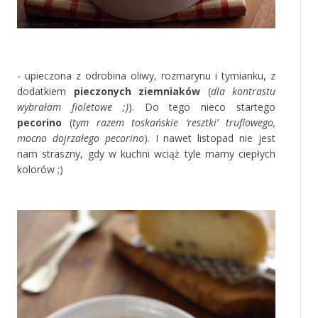
‚
- upieczona z odrobina oliwy, rozmarynu i tymianku, z
dodatkiem
pieczonych ziemniaków
(
dla kontrastu
wybrałam fioletowe ;)
). Do tego nieco startego
pecorino
(
tym razem toskańskie ‘resztki’ truflowego,
mocno dojrzałego pecorino
). I nawet listopad nie jest
nam straszny, gdy w kuchni wciąż tyle mamy ciepłych
kolorów ;)
‚