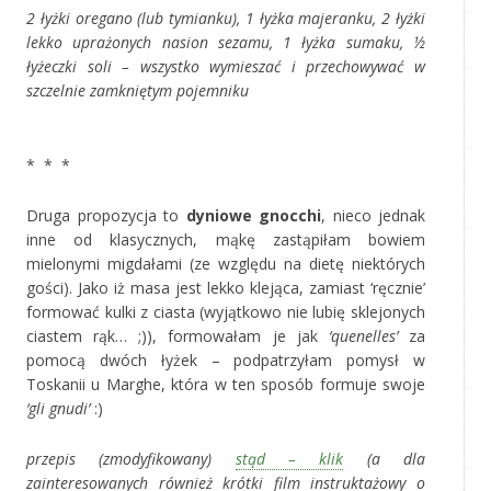
2 łyżki oregano (lub tymianku), 1 łyżka majeranku, 2 łyżki
lekko uprażonych nasion sezamu, 1 łyżka sumaku, ½
łyżeczki soli – wszystko wymieszać i przechowywać w
szczelnie zamkniętym pojemniku
‚
* * *
Druga propozycja to
dyniowe gnocchi
, nieco jednak
inne od klasycznych, mąkę zastąpiłam bowiem
mielonymi migdałami (ze względu na dietę niektórych
gości). Jako iż masa jest lekko klejąca, zamiast ‘ręcznie’
formować kulki z ciasta (wyjątkowo nie lubię sklejonych
ciastem rąk… ;)), formowałam je jak
‘quenelles’
za
pomocą dwóch łyżek – podpatrzyłam pomysł w
Toskanii u Marghe, która w ten sposób formuje swoje
‘gli gnudi’
:)
przepis (zmodyfikowany)
stąd – klik
(a dla
zainteresowanych również krótki film instruktażowy o