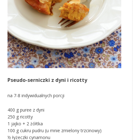
Pseudo-serniczki z dyni i ricotty
na 7-8 indywidualnych porcji
400 g puree z dyni
250 g ricotty
1 jajko + 2 żółtka
100 g cukru pudru (u mnie zmielony trzcinowy)
½ łyżeczki cynamonu