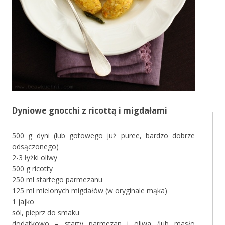
Dyniowe gnocchi z ricottą i migdałami
500 g dyni (lub gotowego już puree, bardzo dobrze
odsączonego)
2-3 łyżki oliwy
500 g ricotty
250 ml startego parmezanu
125 ml mielonych migdałów (w oryginale mąka)
1 jajko
sól, pieprz do smaku
dodatkowo – starty parmezan i oliwa (lub masło