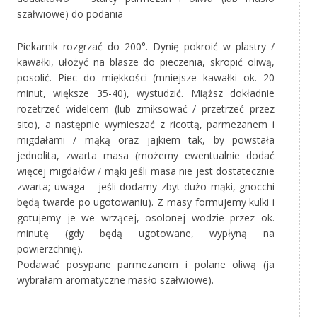
szałwiowe) do podania
Piekarnik rozgrzać do 200°. Dynię pokroić w plastry /
kawałki, ułożyć na blasze do pieczenia, skropić oliwą,
posolić. Piec do miękkości (mniejsze kawałki ok. 20
minut, większe 35-40), wystudzić. Miąższ dokładnie
rozetrzeć widelcem (lub zmiksować / przetrzeć przez
sito), a następnie wymieszać z ricottą, parmezanem i
migdałami / mąką oraz jajkiem tak, by powstała
jednolita, zwarta masa (możemy ewentualnie dodać
więcej migdałów / mąki jeśli masa nie jest dostatecznie
zwarta; uwaga – jeśli dodamy zbyt dużo mąki, gnocchi
będą twarde po ugotowaniu). Z masy formujemy kulki i
gotujemy je we wrzącej, osolonej wodzie przez ok.
minutę (gdy będą ugotowane, wypłyną na
powierzchnię).
Podawać posypane parmezanem i polane oliwą (ja
wybrałam aromatyczne masło szałwiowe).
‚