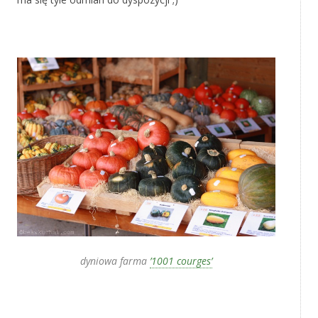
‚
dyniowa farma
’1001 courges’
‚