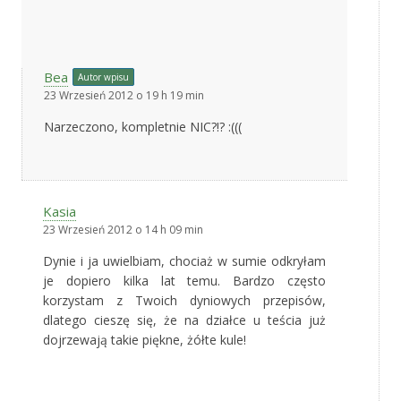
Bea
Autor wpisu
23 Wrzesień 2012 o 19 h 19 min
Narzeczono, kompletnie NIC?!? :(((
Kasia
23 Wrzesień 2012 o 14 h 09 min
Dynie i ja uwielbiam, chociaż w sumie odkryłam
je dopiero kilka lat temu. Bardzo często
korzystam z Twoich dyniowych przepisów,
dlatego cieszę się, że na działce u teścia już
dojrzewają takie piękne, żółte kule!