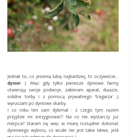
‚
Jednak to, co jesienią lubię najbardziej, to oczywiście…
dynie!
:) Więc gdy tylko pierwsze dyniowe farmy
otwierają swoje podwoje, zabieram aparat, duuuże,
solidne torby i z pomocą prywatnego ‘tragarza’ ;)
wyruszam po dyniowe skarby.
I co roku ten sam dylemat : z czego tym razem
przyjdzie mi zrezygnować? Na co nie wystarczy już
miejsca? Staram się więc w miarę rozsądnie dokonać
dyniowego wyboru, co wcale nie jest takie łatwe, jeśli
ma się tyle odmian do dyspozycji ;)