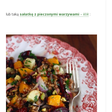
‚
lub taką
sałatkę z pieczonymi warzywami
–
klik
:
‚