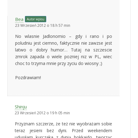
Bea
Autor wpisu
23 Wrzesień 2012 o 18 h 57 min
No wlasnie Jadlonomio – gdy i rano i po
poludniu jest ciemno, faktycznie nie zawzse jest
latwo o dobry humor… Tutaj na szczescie
zmrok zapada o wiele pozniej niz w PL, wiec
choc to trzyma mnie przy zyciu do wiosny ;)
Pozdrawiam!
Shinju
23 Wrzesień 2012 o 19 h 05 min
Przyznam szczerze, że też nie wyobrażam sobie
teraz jesieni bez dyni. Przed weekendem
udusiłam kurczaka z dynią hokkaido, tworząc