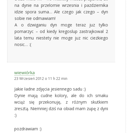
na dynie na przelomie wrzesnia i pazdziernika
idzie spora suma… Ale czego jak czego – dyn
sobie nie odmawiam!
A o dzwiganiu dyn moge teraz juz tylko
pomarzyc – od kiedy kregoslup zastrajkowal 2
lata temu niestety nie moge juz nic ciezkiego
nosic… :(
wiewiórka
23 Wrzesień 2012 o 11 h 22 min
Jakie ładne zdjęcia jesiennego sadu :)
Dynie mają cudne kolory, ale do ich smaku
wciąż się przekonuję, z różnym skutkiem
zresztą. Niemniej dziś na obiad mam zupę z dyni
:)
pozdrawiam :)