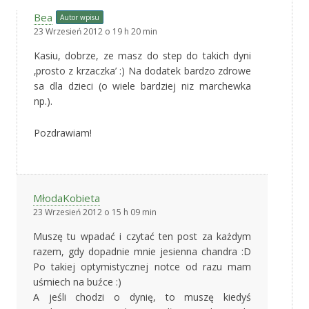
Bea
Autor wpisu
23 Wrzesień 2012 o 19 h 20 min
Kasiu, dobrze, ze masz do step do takich dyni
‚prosto z krzaczka’ :) Na dodatek bardzo zdrowe
sa dla dzieci (o wiele bardziej niz marchewka
np.).
Pozdrawiam!
MłodaKobieta
23 Wrzesień 2012 o 15 h 09 min
Muszę tu wpadać i czytać ten post za każdym
razem, gdy dopadnie mnie jesienna chandra :D
Po takiej optymistycznej notce od razu mam
uśmiech na buźce :)
A jeśli chodzi o dynię, to muszę kiedyś