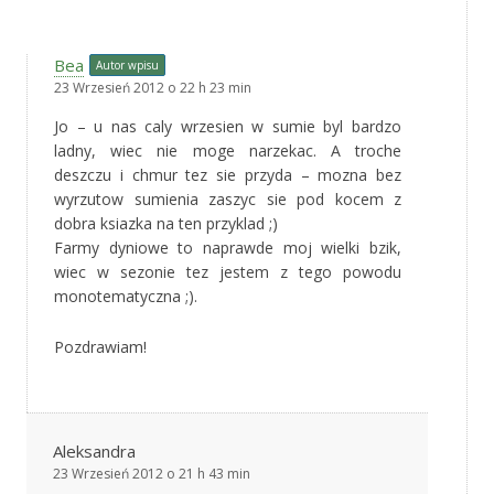
Bea
Autor wpisu
23 Wrzesień 2012 o 22 h 23 min
Jo – u nas caly wrzesien w sumie byl bardzo
ladny, wiec nie moge narzekac. A troche
deszczu i chmur tez sie przyda – mozna bez
wyrzutow sumienia zaszyc sie pod kocem z
dobra ksiazka na ten przyklad ;)
Farmy dyniowe to naprawde moj wielki bzik,
wiec w sezonie tez jestem z tego powodu
monotematyczna ;).
Pozdrawiam!
Aleksandra
23 Wrzesień 2012 o 21 h 43 min