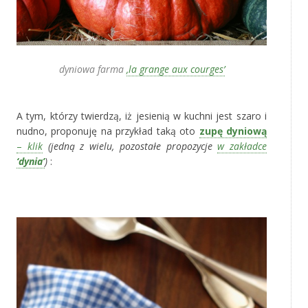
dyniowa farma
‚la grange aux courges’
‚
A tym, którzy twierdzą, iż jesienią w kuchni jest szaro i
nudno, proponuję na przykład taką oto
zupę dyniową
–
klik
(jedną z wielu, pozostałe propozycje
w zakładce
‘dynia’
)
:
‚