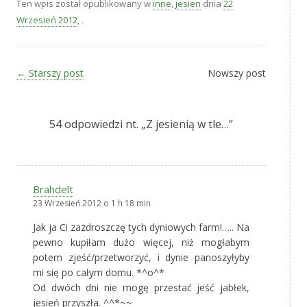
Ten wpis został opublikowany w
inne
,
jesien
dnia
22
Wrzesień 2012
,
.
Zobacz wpisy
←
Starszy post
Nowszy post
54 odpowiedzi nt. „
Z jesienią w tle…
”
Brahdelt
23 Wrzesień 2012 o 1 h 18 min
Jak ja Ci zazdroszczę tych dyniowych farm!….. Na
pewno kupiłam dużo więcej, niż mogłabym
potem zjeść/przetworzyć, i dynie panoszyłyby
mi się po całym domu. *^o^*
Od dwóch dni nie mogę przestać jeść jabłek,
jesień przyszła. ^^*~~