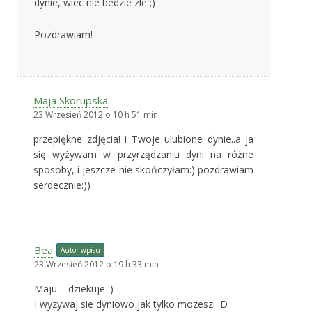
dynie, wiec nie bedzie zle ;)
Pozdrawiam!
Maja Skorupska
23 Wrzesień 2012 o 10 h 51 min
przepiękne zdjęcia! i Twoje ulubione dynie..a ja
się wyżywam w przyrządzaniu dyni na różne
sposoby, i jeszcze nie skończyłam:) pozdrawiam
serdecznie:))
Bea
Autor wpisu
23 Wrzesień 2012 o 19 h 33 min
Maju – dziekuje :)
I wyzywaj sie dyniowo jak tylko mozesz! :D