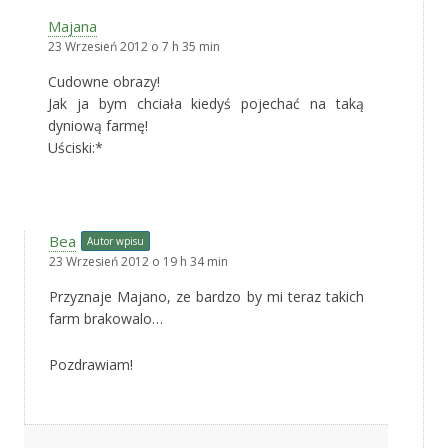
Majana
23 Wrzesień 2012 o 7 h 35 min
Cudowne obrazy!
Jak ja bym chciała kiedyś pojechać na taką
dyniową farmę!
Uściski:*
Bea
Autor wpisu
23 Wrzesień 2012 o 19 h 34 min
Przyznaje Majano, ze bardzo by mi teraz takich
farm brakowalo…
Pozdrawiam!