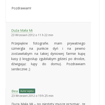
Pozdrawiam!
Duża Mała Mi
23 Wrzesień 2012 o 11 h 22 min
Przepiękne fotografie. mam prywatnego
szmergla na punkcie dyń i na pewno
zostawiłabym na takiej dyniowej farmie kupę
kasy (i kręgosłup zgubiłabym gdzieś po drodze,
dźwigając łupy do domu). Pozdrawiam
serdecznie ;)
Bea
Autor wpisu
23 Wrzesień 2012 o 19 h 25 min
Duza Mala Mi – no niestety musze przyznac, ze