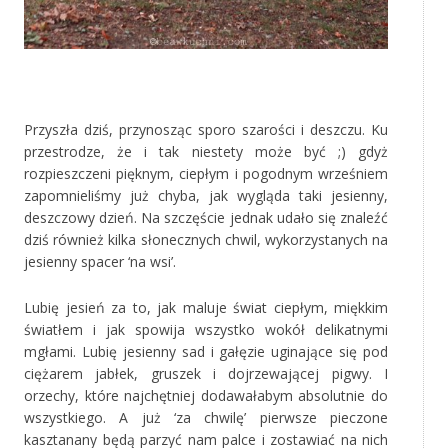
‚
Przyszła dziś, przynosząc sporo szarości i deszczu. Ku
przestrodze, że i tak niestety może być ;) gdyż
rozpieszczeni pięknym, ciepłym i pogodnym wrześniem
zapomnieliśmy już chyba, jak wygląda taki jesienny,
deszczowy dzień. Na szczęście jednak udało się znaleźć
dziś również kilka słonecznych chwil, wykorzystanych na
jesienny spacer ‘na wsi’.
Lubię jesień za to, jak maluje świat ciepłym, miękkim
światłem i jak spowija wszystko wokół delikatnymi
mgłami. Lubię jesienny sad i gałęzie uginające się pod
ciężarem jabłek, gruszek i dojrzewającej pigwy. I
orzechy, które najchętniej dodawałabym absolutnie do
wszystkiego. A już ‘za chwilę’ pierwsze pieczone
kasztanany będą parzyć nam palce i zostawiać na nich