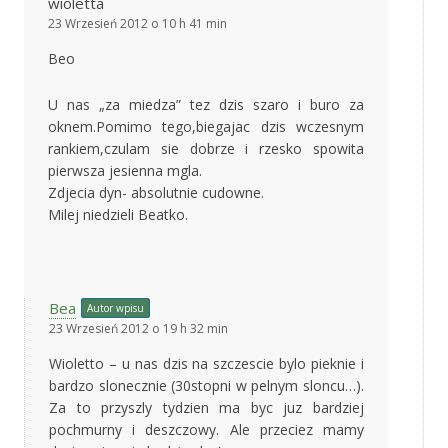
wioletta
23 Wrzesień 2012 o 10 h 41 min
Beo
U nas „za miedza” tez dzis szaro i buro za
oknem.Pomimo tego,biegajac dzis wczesnym
rankiem,czulam sie dobrze i rzesko spowita
pierwsza jesienna mgla.
Zdjecia dyn- absolutnie cudowne.
Milej niedzieli Beatko.
Bea
Autor wpisu
23 Wrzesień 2012 o 19 h 32 min
Wioletto – u nas dzis na szczescie bylo pieknie i
bardzo slonecznie (30stopni w pelnym sloncu…).
Za to przyszly tydzien ma byc juz bardziej
pochmurny i deszczowy. Ale przeciez mamy