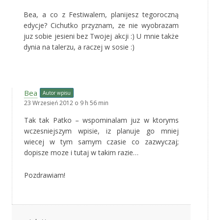
Bea, a co z Festiwalem, planijesz tegoroczną
edycje? Cichutko przyznam, ze nie wyobrazam
juz sobie jesieni bez Twojej akcji :) U mnie także
dynia na talerzu, a raczej w sosie :)
Bea
Autor wpisu
23 Wrzesień 2012 o 9 h 56 min
Tak tak Patko – wspominalam juz w ktoryms
wczesniejszym wpisie, iz planuje go mniej
wiecej w tym samym czasie co zazwyczaj;
dopisze moze i tutaj w takim razie…
Pozdrawiam!