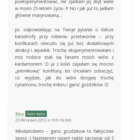
poeksperymentować, nie zjadłam jej zbyt wiele
w moim 25-letnim życiu :P No i jak już to jadłam
głównie marynowaną…
ps. odpowiadając na Twoje pytanie o dalsze
katastrofy przy robieniu przetworów – przy
konfiturach obeszło się już bez dodatkowych
atrakcji i wpadek. Trochę eksperymentowałam i
moi rodzice stali się fanami moich wiśni z
kardamonem :D ja z kolei zajadam się mocno
„piernikową” konfiturą, bo chciałam zobaczyć,
co wyjdzie, jak do wiśni dosypię trochę
cynamonu, trochę imbiru i garść goździków :D
Bea
Autor wpisu
23 Wrzesień 2012 o 19 h 18 min
MlodaKobieto – garsc gozdzikow to faktycznie
sporo ;) Nastepnym razem radze zaczynac od 3