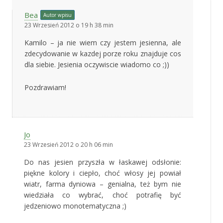
Bea
Autor wpisu
23 Wrzesień 2012 o 19 h 38 min
Kamilo – ja nie wiem czy jestem jesienna, ale
zdecydowanie w kazdej porze roku znajduje cos
dla siebie. Jesienia oczywiscie wiadomo co ;))
Pozdrawiam!
Jo
23 Wrzesień 2012 o 20 h 06 min
Do nas jesien przyszła w łaskawej odsłonie:
piękne kolory i ciepło, choć włosy jej powiał
wiatr, farma dyniowa – genialna, też bym nie
wiedziała co wybrać, choć potrafię być
jedzeniowo monotematyczna ;)