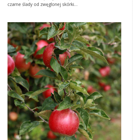
czarne ślady od zwęglonej skórki…
‚
‚