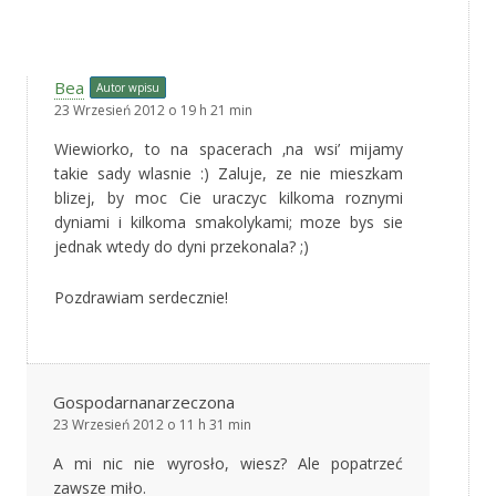
Bea
Autor wpisu
23 Wrzesień 2012 o 19 h 21 min
Wiewiorko, to na spacerach ‚na wsi’ mijamy
takie sady wlasnie :) Zaluje, ze nie mieszkam
blizej, by moc Cie uraczyc kilkoma roznymi
dyniami i kilkoma smakolykami; moze bys sie
jednak wtedy do dyni przekonala? ;)
Pozdrawiam serdecznie!
Gospodarnanarzeczona
23 Wrzesień 2012 o 11 h 31 min
A mi nic nie wyrosło, wiesz? Ale popatrzeć
zawsze miło.