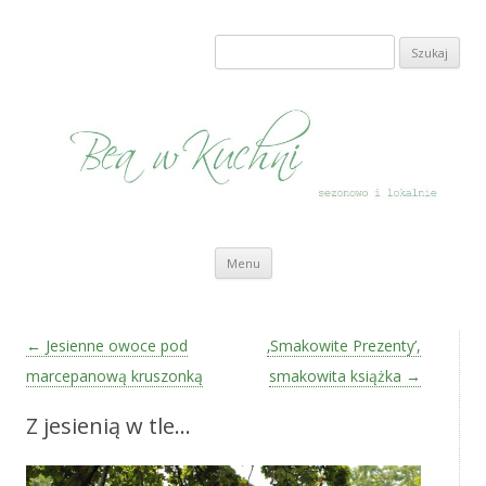
Bea w Kuchni
sezonowo i lokalnie
Szukaj:
Przeskocz do treści
Menu
Zobacz wpisy
←
Jesienne owoce pod
‚Smakowite Prezenty’,
marcepanową kruszonką
smakowita książka
→
Z jesienią w tle…