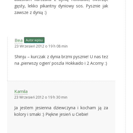
gęsty, lekko pikantny dyniowy sos. Pysznie jak
zawsze z dynią :)
Bea
Autor wpisu
23 Wrzesień 2012 o 19 h 08 min
Shinju – kurczak z dynia brzmi pysznie! U nas tez
na ‚pierwszy ogien’ poszla Hokkaido i 2 Acorny :)
Kamila
23 Wrzesień 2012 o 19 h 30 min
Ja jestem jesienna dziewczyna i kocham ją za
kolory i smaki :) Piękne jesień u Ciebie!