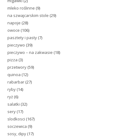
migawki
(2)
mleko roślinne
(9)
na szwajcarskim stole
(29)
napoje
(28)
owoce
(106)
pasztety i pasty
(7)
pieczywo
(39)
pieczywo – na zakwasie
(18)
pizza
(3)
przetwory
(59)
quinoa
(12)
rabarbar
(27)
ryby
(14)
ryż
(6)
salatki
(32)
sery
(17)
slodkosci
(167)
soczewica
(9)
sosy, dipy
(17)