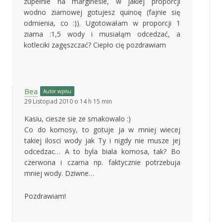
zupełnie na marginesie, w jakiej proporcji
wodno ziarnowej gotujesz quinoę (fajnie się
odmienia, co :)). Ugotowałam w proporcji 1
ziarna :1,5 wody i musiałąm odcedzać, a
kotleciki zagęszczać? Ciepło cię pozdrawiam
Bea
Autor wpisu
29 Listopad 2010 o 14 h 15 min
Kasiu, ciesze sie ze smakowalo :)
Co do komosy, to gotuje ja w mniej wiecej
takiej ilosci wody jak Ty i nigdy nie musze jej
odcedzac… A to byla biala komosa, tak? Bo
czerwona i czarna np. faktycznie potrzebuja
mniej wody. Dziwne…
Pozdrawiam!