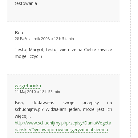
testowania
Bea
28 Październik 2008 o 12 h 54 min
Testuj Margot, testuj! wiem ze na Ciebie zawsze
moge liczyc :)
wegetarinka
11 Maj 2010 o 18 h 53 min
Bea, dodawałaś swoje przepisy na
schudnijmy.pl? Widziałam jeden, może jest ich
więcej…
http://www.schudnijmy.pl/przepisy/DaniaWegeta
rianskie/Dyniowoporoweburgeryzdodatkiemqu