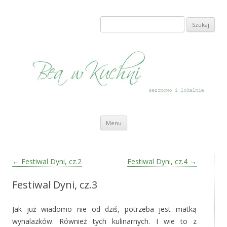
Bea w Kuchni
sezonowo i lokalnie
Szukaj:
Przeskocz do treści
Menu
Zobacz wpisy
←
Festiwal Dyni, cz.2
Festiwal Dyni, cz.4
→
Festiwal Dyni, cz.3
Jak już wiadomo nie od dziś, potrzeba jest matką
wynalazków. Również tych kulinarnych. I wie to z