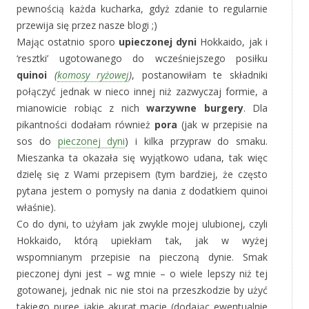
pewnością każda kucharka, gdyż zdanie to regularnie
przewija się przez nasze blogi ;)
Mając ostatnio sporo
upieczonej dyni
Hokkaido, jak i
‘resztki’ ugotowanego do wcześniejszego posiłku
quinoi
(
komosy ryżowej
)
, postanowiłam te składniki
połączyć jednak w nieco innej niż zazwyczaj formie, a
mianowicie robiąc z nich
warzywne burgery
. Dla
pikantności dodałam również
pora
(jak w przepisie na
sos do
pieczonej dyni
) i kilka przypraw do smaku.
Mieszanka ta okazała się wyjątkowo udana, tak więc
dzielę się z Wami przepisem (tym bardziej, że często
pytana jestem o pomysły na dania z dodatkiem quinoi
właśnie).
Co do dyni, to użyłam jak zwykle mojej ulubionej, czyli
Hokkaido, którą upiekłam tak, jak w wyżej
wspomnianym przepisie na pieczoną dynie. Smak
pieczonej dyni jest – wg mnie – o wiele lepszy niż tej
gotowanej, jednak nic nie stoi na przeszkodzie by użyć
takiego puree jakie akurat macie (dodając ewentualnie