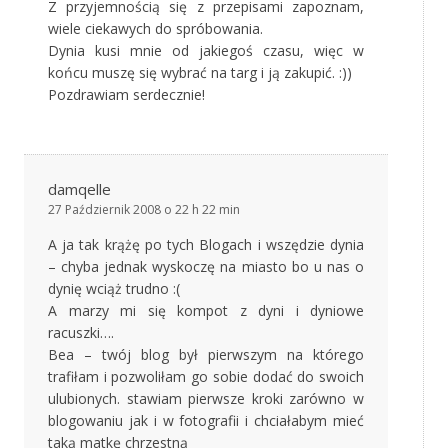
Z przyjemnością się z przepisami zapoznam,
wiele ciekawych do spróbowania.
Dynia kusi mnie od jakiegoś czasu, więc w
końcu muszę się wybrać na targ i ją zakupić. :))
Pozdrawiam serdecznie!
damqelle
27 Październik 2008 o 22 h 22 min
A ja tak krążę po tych Blogach i wszędzie dynia
– chyba jednak wyskoczę na miasto bo u nas o
dynię wciąż trudno :(
A marzy mi się kompot z dyni i dyniowe
racuszki….
Bea – twój blog był pierwszym na którego
trafiłam i pozwoliłam go sobie dodać do swoich
ulubionych. stawiam pierwsze kroki zarówno w
blogowaniu jak i w fotografii i chciałabym mieć
taką matkę chrzestną