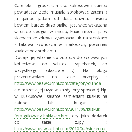
Cafe ole – groszek, mleko kokosowe i quinoa
powiadasz? Bede musiala sprobowac zatem :)
Ja quinoe jadam od dosc dawna, zawiera
bowiem bardzo duzo bialka, jest wiec wskazana
w diecie ubogiej w mieso; kupic mozna ja w
sklepach ze zdrowa zywnoscia lub na stoiskach
z takowa zywnoscia w marketach, powinnas
znalezc bez problemu.
Dodaje jej wlasnie do zup czy do warzywnych
kotlecikow, do salatek, zapiekanek, do
wszystkiego wlasciwie ;) Na blogu
prezentowalam np. takie przepisy :
http://www.beawkuchni.com/category/quinoa
ale mozesz jej uzyc w kazdy inny sposob :) Np.
w ‚kuskusowej’ salatce zamieniam kuskus na
quinoe lub bulgur :
http://www.beawkuchni.com/2011/08/kuskus-
feta-grilowany-baklazan.html
czy jako dodatek
do takiej zupy :
http://www.beawkuchni.com/2010/04/wiosenna-