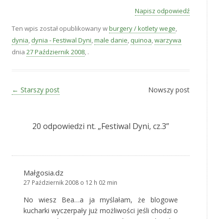
Napisz odpowiedź
Ten wpis został opublikowany w
burgery / kotlety wege
,
dynia
,
dynia - Festiwal Dyni
,
male danie
,
quinoa
,
warzywa
dnia
27 Październik 2008
,
.
Zobacz wpisy
←
Starszy post
Nowszy post
20 odpowiedzi nt. „
Festiwal Dyni, cz.3
”
Małgosia.dz
27 Październik 2008 o 12 h 02 min
No wiesz Bea…a ja myślałam, że blogowe
kucharki wyczerpały już możliwości jeśli chodzi o