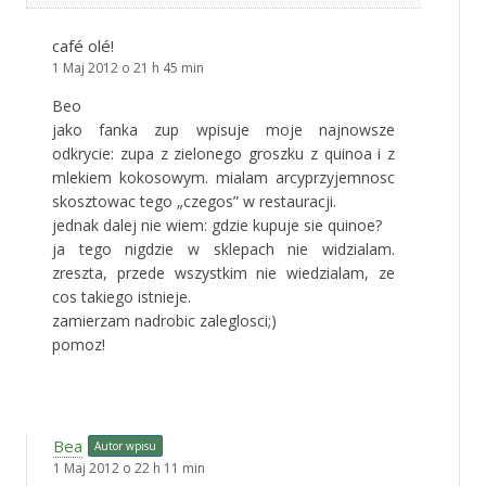
café olé!
1 Maj 2012 o 21 h 45 min
Beo
jako fanka zup wpisuje moje najnowsze
odkrycie: zupa z zielonego groszku z quinoa i z
mlekiem kokosowym. mialam arcyprzyjemnosc
skosztowac tego „czegos” w restauracji.
jednak dalej nie wiem: gdzie kupuje sie quinoe?
ja tego nigdzie w sklepach nie widzialam.
zreszta, przede wszystkim nie wiedzialam, ze
cos takiego istnieje.
zamierzam nadrobic zaleglosci;)
pomoz!
Bea
Autor wpisu
1 Maj 2012 o 22 h 11 min