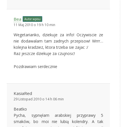
Bea
Autor wpisu
11 Maj 2010 o 19 h 10 min
Wegetarianko, dziekuje za info! Oczywiscie ze
nie dodawalam tam zadnych przepisow! Wrrr…
kolejna kradziez, ktora trzeba sie zajac :/
Raz jeszcze dziekuje za czujnosc!
Pozdrawiam serdecznie
KasiaRed
29 Listopad 2010 o 14 h 06 min
Beatko
Pycha, sypnęłam arabskiej przyprawy 5
smaków, bo moi nie lubią kolendry. A tak