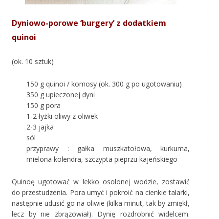
Dyniowo-porowe ‘burgery’ z dodatkiem
quinoi
(ok. 10 sztuk)
150 g quinoi / komosy (ok. 300 g po ugotowaniu)
350 g upieczonej dyni
150 g pora
1-2 łyżki oliwy z oliwek
2-3 jajka
sól
przyprawy : gałka muszkatołowa, kurkuma,
mielona kolendra, szczypta pieprzu kajeńskiego
Quinoę ugotować w lekko osolonej wodzie, zostawić
do przestudzenia. Pora umyć i pokroić na cienkie talarki,
następnie udusić go na oliwie (kilka minut, tak by zmiękł,
lecz by nie zbrązowiał). Dynię rozdrobnić widelcem.