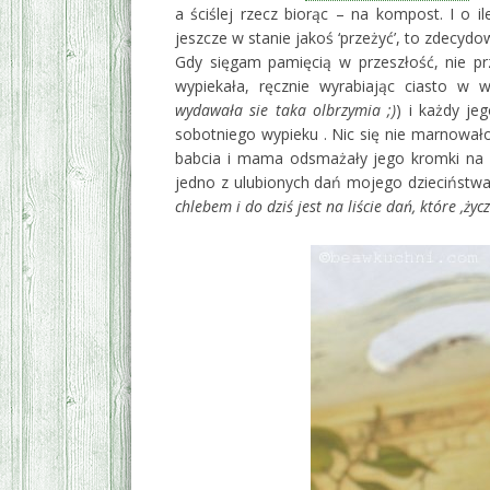
a ściślej rzecz biorąc – na kompost. I 
jeszcze w stanie jakoś ‘przeżyć’, to zdecydow
Gdy sięgam pamięcią w przeszłość, nie p
wypiekała, ręcznie wyrabiając ciasto w wi
wydawała sie taka olbrzymia ;)
) i każdy je
sobotniego wypieku . Nic się nie marnowało
babcia i mama odsmażały jego kromki na 
jedno z ulubionych dań mojego dzieciństwa
chlebem i do dziś jest na liście dań, które ‚życ