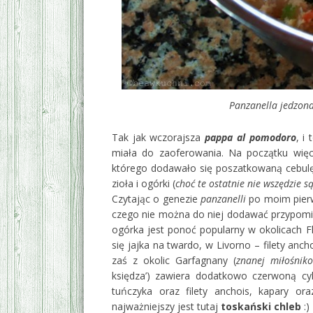
Panzanella jedzona w Toskanii, w 
Tak jak wczorajsza
pappa al pomodoro
, i
miała do zaoferowania. Na początku więc
którego dodawało się poszatkowaną cebulę,
zioła i ogórki (
choć te ostatnie nie wszędzie 
Czytając o genezie
panzanelli
po moim pierw
czego nie można do niej dodawać przypomi
ogórka jest ponoć popularny w okolicach Flo
się jajka na twardo, w Livorno – filety anc
zaś z okolic Garfagnany (
znanej miłośnik
księdza’) zawiera dodatkowo czerwoną cyko
tuńczyka oraz filety anchois, kapary or
najważniejszy jest tutaj
toskański chleb
:)