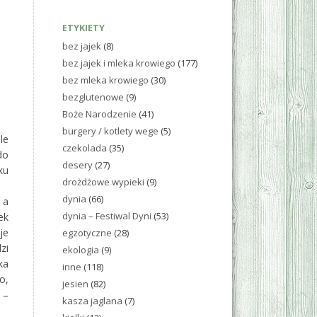
ETYKIETY
bez jajek
(8)
bez jajek i mleka krowiego
(177)
bez mleka krowiego
(30)
bezglutenowe
(9)
Boże Narodzenie
(41)
burgery / kotlety wege
(5)
le
czekolada
(35)
do
desery
(27)
ku
drożdżowe wypieki
(9)
dynia
(66)
 a
dynia – Festiwal Dyni
(53)
ek
je
egzotyczne
(28)
zi
ekologia
(9)
ka
inne
(118)
o,
jesien
(82)
 –
kasza jaglana
(7)