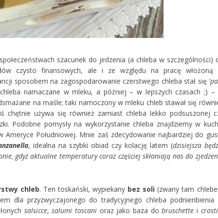
’ społeczeństwach szacunek do jedzenia (a chleba w szczególności) 
ędów czysto finansowych, ale i ze względu na pracę włożoną
ncji sposobem na zagospodarowanie czerstwego chleba stał się ‘
pa
mki chleba namaczane w mleku, a później – w lepszych czasach ;) –
 odsmażane na maśle; taki namoczony w mleku chleb stawał się równi
ś chętnie używa się również zamiast chleba lekko podsuszonej c
oszki. Podobne pomysły na wykorzystanie chleba znajdziemy w kuch
zy w Ameryce Południowej. Mnie zaś zdecydowanie najbardziej do gus
anzanella
, idealna na szybki obiad czy kolację latem (
dzisiejsza będz
ie, gdyż aktualne temperatury coraz częściej skłaniają nas do zjedzen
rstwy chleb
. Ten toskański, wypiekany
bez soli
(zwany tam chleb
em dla przyzwyczajonego do tradycyjnego chleba podnienbienia ;
słonych
salsicce
,
salumi
toscani
oraz jako baza do
bruschette
i
crosti