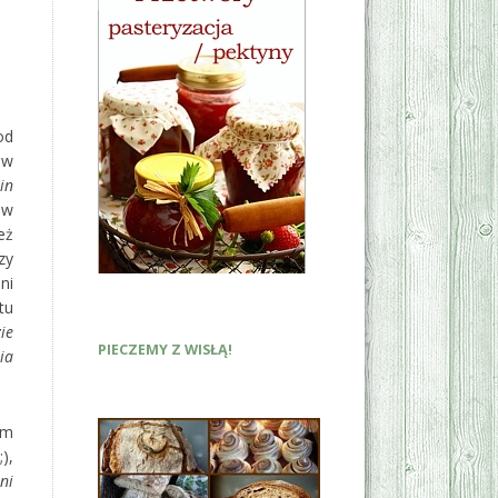
od
 w
in
 w
eż
zy
ni
tu
ie
PIECZEMY Z WISŁĄ!
ia
em
),
ni