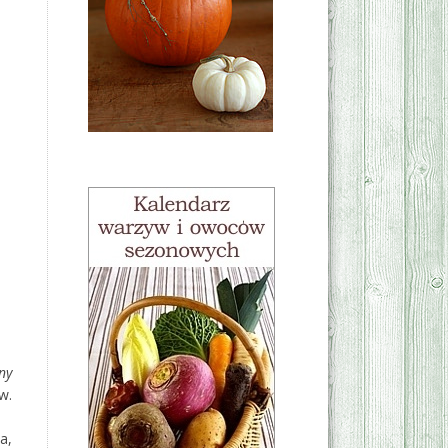
ny
w.
a,