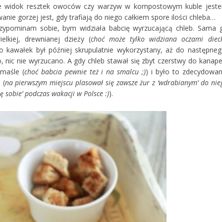
o ile widok resztek owoców czy warzyw w kompostowym kuble jest
anie gorzej jest, gdy trafiają do niego całkiem spore ilości chleba…
rzypominam sobie, bym widziała babcię wyrzucającą chleb. Sama 
elkiej, drewnianej dzieży (
choć może tylko widziana oczami diec
go kawałek był później skrupulatnie wykorzystany, aż do następneg
, nic nie wyrzucano. A gdy chleb stawał się zbyt czerstwy do kanape
maśle (
choć babcia pewnie też i na smalcu ;)
) i było to zdecydowan
 (
na pierwszym miejscu plasował się zawsze żur z ‘wdrabianym’ do nie
zę sobie’ podczas wakacji w Polsce :)
).