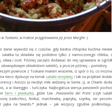
trakcie przygotowania jej przez Marghe :)
 to danie wywodzi się z czasów, gdy biedna chłopska kuchnia niewie
 sałatka ta składała się podobno tylko z namoczonego chleba, 
 oliwę i ocet. Później zaczęto dodawać do niej uprawiane w ogród
są obowiązkowym składnikiem sałatki
), a jeszcze później – pomidory.
szym powrocie z Toskanii miałam wrażenie, iż spór o to, co można
na nieco dyskusje na temat
sałatki nicejskiej
; i tak na przykład dodat
rencji i Arezzo (a niezbyt mile widziany w Sienie ;)), w Chianti doda
hois, a w Viareggio – tuńczyka. Najbogatsza wersja
panzanelli
pochod
om
farro / płaskurki
), gdzie tzw. ‚
Panzanella del Prete’
(czyli ‘sałat
rię (radicchio), fenkuł, marchewkę, paprykę, szynkę, ser pecorin
az jajka na twardo.* Jednak – jak wszyscy zgodnie podkreślają