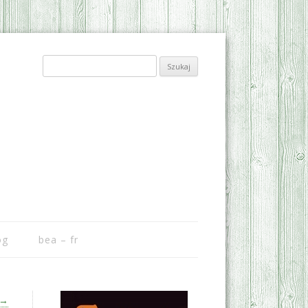
Szukaj:
og
bea – fr
→