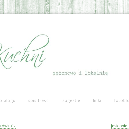
Przeskocz do treści
o blogu
spis treści
sugestie
linki
fotobl
rówka’ z
Jesiennie