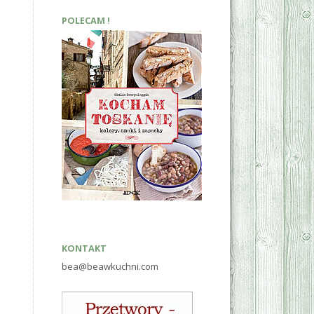
POLECAM !
KONTAKT
bea@beawkuchni.com