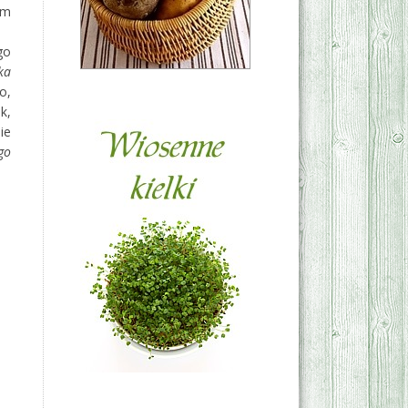
em
go
ka
o,
k,
ie
go