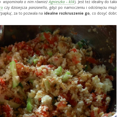
o wspominała o nim również
Agnieszka – klik
). Jest też idealny do taki
ro
czy dzisiejsza
panzanella
, gdyż po namoczeniu i odciśnięciu miąż
ą ‘papką’, za to pozwala na
idealne rozkruszenie go
, co dosyć dobr