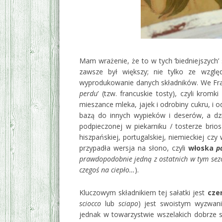
Mam wrażenie, że to w tych ‘biedniejszych
zawsze był większy; nie tylko ze wzgl
wyprodukowanie danych składników. We Fra
perdu
’ (tzw. francuskie tosty), czyli kro
mieszance mleka, jajek i odrobiny cukru, i
bazą do innych wypieków i deserów, a dzi
podpieczonej w piekarniku / tosterze bri
hiszpańskiej, portugalskiej, niemieckiej c
przypadła wersja na słono, czyli
włoska
p
prawdopodobnie jedną z ostatnich w tym sezon
czegoś na ciepło…
).
Kluczowym składnikiem tej sałatki jest
cze
sciocco
lub
sciapo
) jest swoistym wyzwani
jednak w towarzystwie wszelakich dobrze 