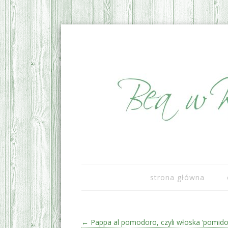
sezonowo i lokalnie
Bea w Kuchni
strona główna
Zobacz wpisy
←
Pappa al pomodoro, czyli włoska ‘pomido