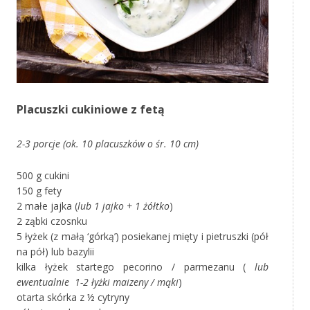
Placuszki cukiniowe z fetą
2-3 porcje (ok. 10 placuszków o śr. 10 cm)
500 g cukini
150 g fety
2 małe jajka (
lub 1 jajko + 1 żółtko
)
2 ząbki czosnku
5 łyżek (z małą ‘górką’) posiekanej mięty i pietruszki (pół
na pół) lub bazylii
kilka łyżek startego pecorino / parmezanu (
lub
ewentualnie 1-2 łyżki maizeny / mąki
)
otarta skórka z ½ cytryny