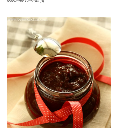
ususzenie czereśni ;)).
‚