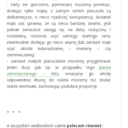
- tarty ser (pecorino, parmezan) możemy pominąć,
dodająć tylko mąkę; z samym serem placuszki są
delikatniejsze, o nieco ‘rzadszej’ konsystencji, dodatek
mąki zaś sprawia, że są nieco bardziej zwarte, jeśli
jednak zwracacie uwagę np. na dietę rozłączną /
rozdzielną, możecie użyć samego startego sera,
ewentualnie dodając go nieco więcej (lub zamiast mąki
użyć skrobii kukurydzianej – maizeny – czy
ziemniaczanej)
- zamiast małych placuszków możemy przygotować
jeden duży (jak np. w przypadku tego
placka
ziemniaczanego – klik
), smażymy go wtedy
odpowiednio dłużej; do cukinii możemy też dodać
starte ziemniaki, zachowując podobne proporcje
‚
* * *
A wszystkim wielbicielom cukinii
polecam również
: