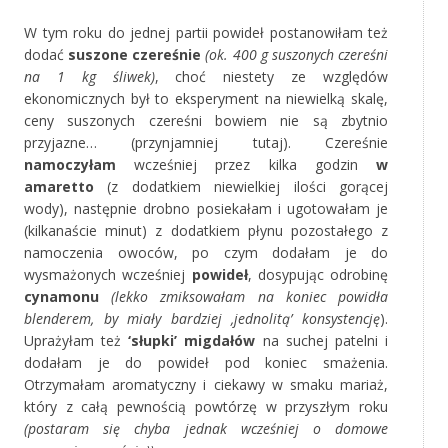
W tym roku do jednej partii powideł postanowiłam też
dodać
suszone czereśnie
(ok. 400 g suszonych czereśni
na 1 kg śliwek)
, choć niestety ze względów
ekonomicznych był to eksperyment na niewielką skalę,
ceny suszonych czereśni bowiem nie są zbytnio
przyjazne… (przynjamniej tutaj). Czereśnie
namoczyłam
wcześniej przez kilka godzin
w
amaretto
(z dodatkiem niewielkiej ilości gorącej
wody), następnie drobno posiekałam i ugotowałam je
(kilkanaście minut) z dodatkiem płynu pozostałego z
namoczenia owoców, po czym dodałam je do
wysmażonych wcześniej
powideł
, dosypując odrobinę
cynamonu
(lekko zmiksowałam na koniec powidła
blenderem, by miały bardziej ‚jednolitą’ konsystencję
).
Uprażyłam też
‘słupki’ migdałów
na suchej patelni i
dodałam je do powideł pod koniec smażenia.
Otrzymałam aromatyczny i ciekawy w smaku mariaż,
który z całą pewnością powtórzę w przyszłym roku
(postaram się chyba jednak wcześniej o domowe