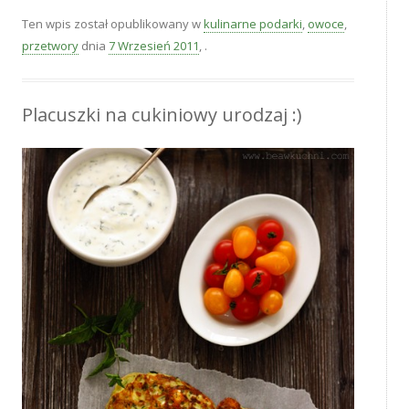
Ten wpis został opublikowany w
kulinarne podarki
,
owoce
,
przetwory
dnia
7 Wrzesień 2011
,
.
Placuszki na cukiniowy urodzaj :)