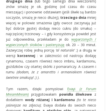
drugiego dnia
(lub tego samego dnia wieczorem)
znów smażę je ok. godzinę (od czasu do czasu
mieszając) i ponownie odstawiam (jeśli śliwki są bardzo
soczyste, smażę je nieco dłużej);
trzeciego dnia
mniej
więcej w połowie smażenia (gdy owoce zaczynają już
być dobrze gęste) dodaję nieco cukru (do smaku) –
najczęściej trzcinowy – i gdy konsystencja powideł jest
już odpowiednia, przekładam je do
wyparzonych /
wypieczonych słoików i pasteryzuję
ok. 20 – 30 minut.
Zazwyczaj robię jedną porcję
‘al naturale’
;) a drugą w
wersji
korzennej
: w zależności od nastroju dodaję
cynamonu, czasem również nieco imbiru, kardamonu,
goździków czy otartej skórki z pomarańczy. A czasem i
rumu
(dodam, że z amaretto i armaniakiem również
świetnie smakują! ;) )
.
Tym razem, dzięki pomysłowi
Evayi
(z Forum
MniamMniam)
przygotowałam
powidła śliwkowe
z
dodatkiem
wody różanej i kardamonu
(to te nieco
jaśniejsze na zdjeciu)
; Evaya dodała do swoich nieco
domowej
konfitury z płatków róży
, ja natomiast