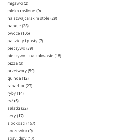
migawki
(2)
mleko roślinne
(9)
na szwajcarskim stole
(29)
napoje
(28)
owoce
(106)
pasztety i pasty
(7)
pieczywo
(39)
pieczywo – na zakwasie
(18)
pizza
(3)
przetwory
(59)
quinoa
(12)
rabarbar
(27)
ryby
(14)
ryż
(6)
salatki
(32)
sery
(17)
slodkosci
(167)
soczewica
(9)
sosy, dipy
(17)