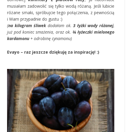
musiałam zadowolić się tylko wodą różaną. Jeśli lubicie
różane smaki, spróbujcie tego połączenia, z pewnością
i Wam przypadnie do gustu :)
(
na kilogram śliwek
dodałam ok.
3 łyżki wody różanej
,
już pod koniec smażenia, oraz ok.
¾ łyżeczki mielonego
kardamonu
+ odrobinę cynamonu)
Evayo – raz jeszcze dziękuję za inspirację! :)
‚