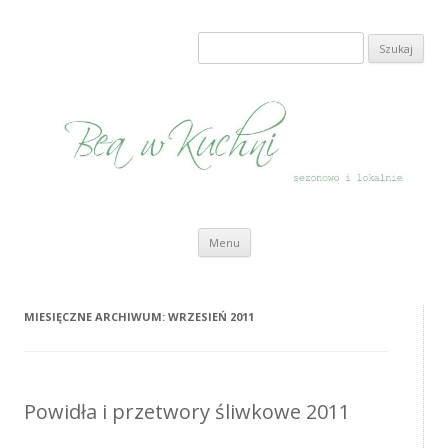
Bea w Kuchni
sezonowo i lokalnie
Szukaj:
Przeskocz do treści
Menu
MIESIĘCZNE ARCHIWUM:
WRZESIEŃ 2011
Powidła i przetwory śliwkowe 2011