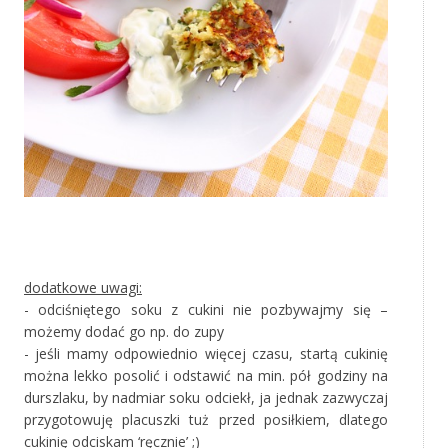
‚
dodatkowe uwagi:
- odciśniętego soku z cukini nie pozbywajmy się –
możemy dodać go np. do zupy
- jeśli mamy odpowiednio więcej czasu, startą cukinię
można lekko posolić i odstawić na min. pół godziny na
durszlaku, by nadmiar soku odciekł, ja jednak zazwyczaj
przygotowuję placuszki tuż przed posiłkiem, dlatego
cukinię odciskam ‘ręcznie’ ;)