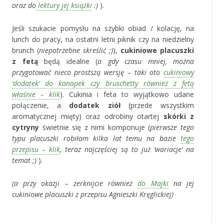
oraz do
lektury jej książki
:)
).
Jeśli szukacie pomysłu na szybki obiad / kolację, na
lunch do pracy, na ostatni letni piknik czy na niedzielny
brunch (
niepotrzebne skreślić ;)
),
cukiniowe placuszki
z fetą
będą idealne (
a gdy czasu mniej, można
przygotować nieco prostszą wersję – taki oto
cukiniowy
‘dodatek’ do kanapek czy bruschetty również z fetą
właśnie – klik
). Cukinia i feta to wyjątkowo udane
połączenie, a
dodatek ziół
(przede wszystkim
aromatycznej mięty) oraz odrobiny otartej
skórki z
cytryny
świetnie się z nimi komponuje (
pierwsze tego
typu placuszki robiłam kilka lat temu na bazie
tego
przepisu – klik
, teraz najczęściej są to już ‘wariacje’ na
temat ;)
).
(a przy okazji – zerknijcie również
do Majki
na jej
cukiniowe placuszki z przepisu Agnieszki Kręglickiej)
‚