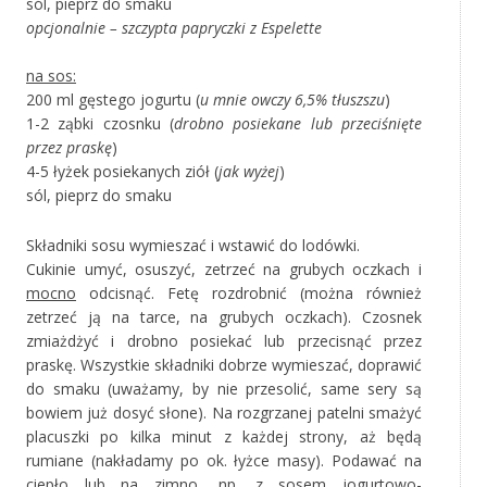
sól, pieprz do smaku
opcjonalnie – szczypta papryczki z Espelette
na sos:
200 ml gęstego jogurtu (
u mnie owczy 6,5% tłuszszu
)
1-2 ząbki czosnku (
drobno posiekane lub przeciśnięte
przez praskę
)
4-5 łyżek posiekanych ziół (
jak wyżej
)
sól, pieprz do smaku
Składniki sosu wymieszać i wstawić do lodówki.
Cukinie umyć, osuszyć, zetrzeć na grubych oczkach i
mocno
odcisnąć. Fetę rozdrobnić (można również
zetrzeć ją na tarce, na grubych oczkach). Czosnek
zmiażdżyć i drobno posiekać lub przecisnąć przez
praskę. Wszystkie składniki dobrze wymieszać, doprawić
do smaku (uważamy, by nie przesolić, same sery są
bowiem już dosyć słone). Na rozgrzanej patelni smażyć
placuszki po kilka minut z każdej strony, aż będą
rumiane (nakładamy po ok. łyżce masy). Podawać na
ciepło lub na zimno, np. z sosem jogurtowo-