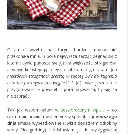
‚
Ostatnia wizyta na targu bardzo ‘namacalnie’
przekonała mnie, iż pora najwyższa zacząć żegnać się z
latem : dynie panoszą się już na większości straganów,
a węgierki ustępują miejsca jabłkom i gruszkom (
na
niektórych straganach zresztą w sobotę były do kupienia
ostatnie już tegoroczne węgierki…
). Jeśli więc jeszcze nie
przygotowaliście powideł – pora najwyższa, by się za
nie zabrać ;)
Tak jak wspominałam
w zeszłorocznym wpisie
– co
roku robię powidła w identyczny sposób :
pierwszego
dnia
smażę wypestkowane śliwki z dodatkiem odrobiny
wody (do godziny) i odstawiam je do wystygnięcia;