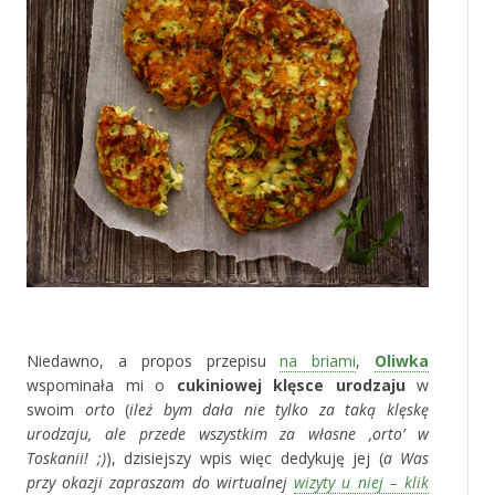
‚
Niedawno, a propos przepisu
na briami
,
Oliwka
wspominała mi o
cukiniowej klęsce urodzaju
w
swoim
orto
(
ileż bym dała nie tylko za taką klęskę
urodzaju, ale przede wszystkim za własne ‚orto’ w
Toskanii! ;)
), dzisiejszy wpis więc dedykuję jej (
a Was
przy okazji zapraszam do wirtualnej
wizyty u niej – klik