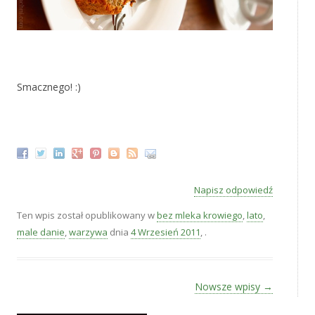
‚
Smacznego! :)
‚
Napisz odpowiedź
Ten wpis został opublikowany w
bez mleka krowiego
,
lato
,
male danie
,
warzywa
dnia
4 Wrzesień 2011
,
.
Zobacz wpisy
Nowsze wpisy
→