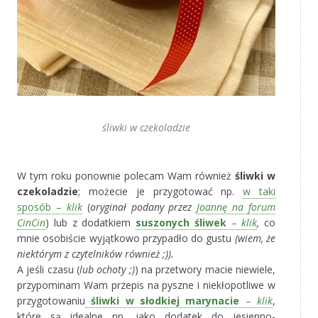
śliwki w czekoladzie
‚
W tym roku ponownie polecam Wam również
śliwki w
czekoladzie
; możecie je przygotować np.
w taki
sposób –
klik
(
oryginał podany przez
Joannę na forum
CinCin
) lub z dodatkiem
suszonych śliwek
–
klik
,
co
mnie osobiście wyjątkowo przypadło do gustu
(wiem, że
niektórym z czytelników również ;)).
A jeśli czasu (
lub ochoty ;)
) na przetwory macie niewiele,
przypominam Wam przepis na pyszne i niekłopotliwe w
przygotowaniu
śliwki w słodkiej marynacie
–
klik
,
które są idealne np. jako dodatek do jesienno-