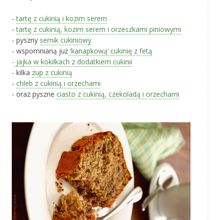
-
tartę z cukinią i kozim serem
-
tartę z cukinią, kozim serem i orzeszkami piniowymi
- pyszny
sernik cukiniowy
- wspomnianą już
‘kanapkową’ cukinię z fetą
-
jajka w kokilkach z dodatkiem cukinii
- kilka
zup z cukinią
-
chleb z cukinią i orzechami
- oraz pyszne
ciasto z cukinią, czekoladą i orzechami
‚