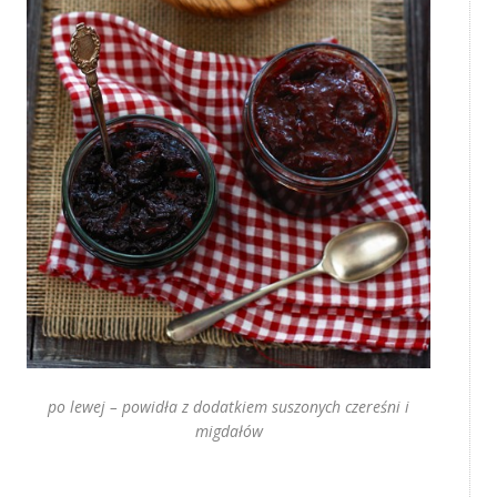
po lewej – powidła z dodatkiem suszonych czereśni i
migdałów
‚