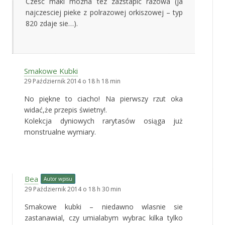
Czesc maki mozna tez zazstapic razowa (ja
najczesciej pieke z polrazowej orkiszowej – typ
820 zdaje sie…).
Smakowe Kubki
29 Październik 2014 o 18 h 18 min
No piękne to ciacho! Na pierwszy rzut oka
widać,że przepis świetny!.
Kolekcja dyniowych rarytasów osiąga już
monstrualne wymiary.
Bea
Autor wpisu
29 Październik 2014 o 18 h 30 min
Smakowe kubki – niedawno wlasnie sie
zastanawial, czy umialabym wybrac kilka tylko