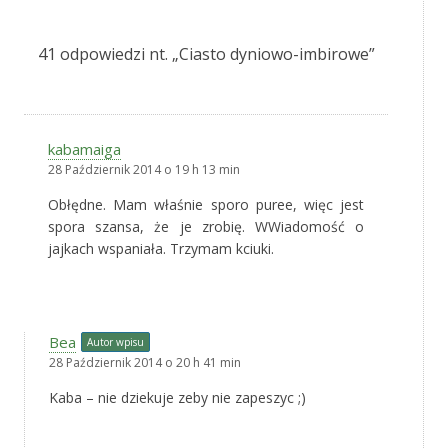
41 odpowiedzi nt. „
Ciasto dyniowo-imbirowe
”
kabamaiga
28 Październik 2014 o 19 h 13 min
Obłędne. Mam właśnie sporo puree, więc jest
spora szansa, że je zrobię. WWiadomość o
jajkach wspaniała. Trzymam kciuki.
Bea
Autor wpisu
28 Październik 2014 o 20 h 41 min
Kaba – nie dziekuje zeby nie zapeszyc ;)