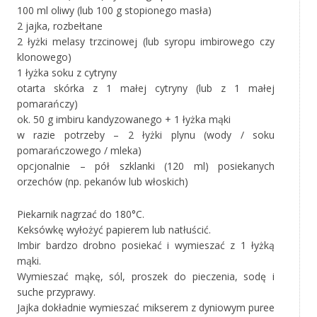
100 ml oliwy (lub 100 g stopionego masła)
2 jajka, rozbełtane
2 łyżki melasy trzcinowej (lub syropu imbirowego czy
klonowego)
1 łyżka soku z cytryny
otarta skórka z 1 małej cytryny (lub z 1 małej
pomarańczy)
ok. 50 g imbiru kandyzowanego + 1 łyżka mąki
w razie potrzeby – 2 łyżki plynu (wody / soku
pomarańczowego / mleka)
opcjonalnie – pół szklanki (120 ml) posiekanych
orzechów (np. pekanów lub włoskich)
Piekarnik nagrzać do 180°C.
Keksówkę wyłożyć papierem lub natłuścić.
Imbir bardzo drobno posiekać i wymieszać z 1 łyżką
mąki.
Wymieszać mąkę, sól, proszek do pieczenia, sodę i
suche przyprawy.
Jajka dokładnie wymieszać mikserem z dyniowym puree