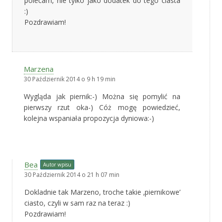
polecam, nie tylko jako dodatek do tego ciasta
:)
Pozdrawiam!
Marzena
30 Październik 2014 o 9 h 19 min
Wygląda jak piernik:-) Można się pomylić na
pierwszy rzut oka-) Cóż mogę powiedzieć,
kolejna wspaniała propozycja dyniowa:-)
Bea
Autor wpisu
30 Październik 2014 o 21 h 07 min
Dokladnie tak Marzeno, troche takie ‚piernikowe’
ciasto, czyli w sam raz na teraz :)
Pozdrawiam!