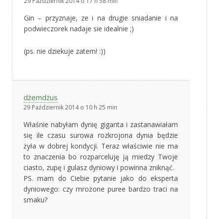
29 Październik 2014 o 17 h 58 min
Gin – przyznaje, ze i na drugie sniadanie i na
podwieczorek nadaje sie idealnie ;)
(ps. nie dziekuje zatem! :))
dżemdżus
29 Październik 2014 o 10 h 25 min
Właśnie nabyłam dynię giganta i zastanawiałam
się ile czasu surowa rozkrojona dynia będzie
żyła w dobrej kondycji. Teraz właściwie nie ma
to znaczenia bo rozparceluję ją miedzy Twoje
ciasto, zupę i gulasz dyniowy i powinna zniknąć.
PS. mam do Ciebie pytanie jako do eksperta
dyniowego: czy mrożone puree bardzo traci na
smaku?