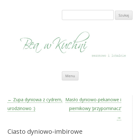
Bea w Kuchni
sezonowo i lokalnie
Szukaj:
Przeskocz do treści
Menu
Zobacz wpisy
←
Zupa dyniowa z cydrem,
Masło dyniowo-pekanowe i
urodzinowo :)
piernikowy ‘przypominacz’
→
Ciasto dyniowo-imbirowe