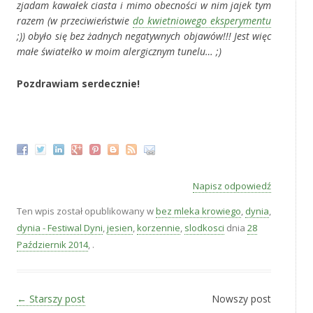
zjadam kawałek ciasta i mimo obecności w nim jajek tym
razem (w przeciwieństwie
do kwietniowego eksperymentu
;)) obyło się bez żadnych negatywnych objawów!!! Jest więc
małe światełko w moim alergicznym tunelu… ;)
Pozdrawiam serdecznie!
‚
Napisz odpowiedź
Ten wpis został opublikowany w
bez mleka krowiego
,
dynia
,
dynia - Festiwal Dyni
,
jesien
,
korzennie
,
slodkosci
dnia
28
Październik 2014
,
.
Zobacz wpisy
←
Starszy post
Nowszy post