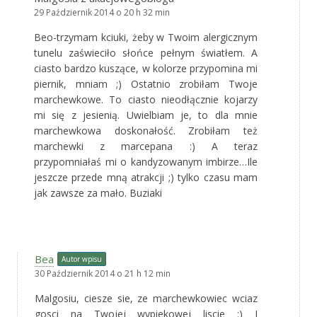
29 Październik 2014 o 20 h 32 min
Beo-trzymam kciuki, żeby w Twoim alergicznym
tunelu zaświeciło słońce pełnym światłem. A
ciasto bardzo kuszące, w kolorze przypomina mi
piernik, mniam ;) Ostatnio zrobiłam Twoje
marchewkowe. To ciasto nieodłącznie kojarzy
mi się z jesienią. Uwielbiam je, to dla mnie
marchewkowa doskonałość. Zrobiłam też
marchewki z marcepana :) A teraz
przypomniałaś mi o kandyzowanym imbirze…Ile
jeszcze przede mną atrakcji ;) tylko czasu mam
jak zawsze za mało. Buziaki
Bea
Autor wpisu
30 Październik 2014 o 21 h 12 min
Malgosiu, ciesze sie, ze marchewkowiec wciaz
gosci na Twojej wypiekowej liscie :) I