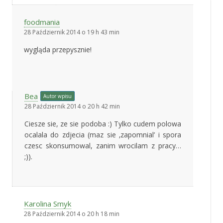
foodmania
28 Październik 2014 o 19 h 43 min
wygląda przepysznie!
Bea
Autor wpisu
28 Październik 2014 o 20 h 42 min
Ciesze sie, ze sie podoba :) Tylko cudem polowa
ocalala do zdjecia (maz sie ‚zapomnial’ i spora
czesc skonsumowal, zanim wrocilam z pracy…
;)).
Karolina Smyk
28 Październik 2014 o 20 h 18 min