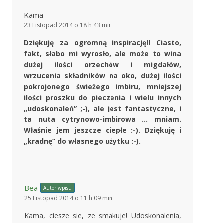
Kama
23 Listopad 2014 o 18 h 43 min
Dziękuję za ogromną inspirację!! Ciasto,
fakt, słabo mi wyrosło, ale może to wina
dużej ilości orzechów i migdałów,
wrzucenia składników na oko, dużej ilości
pokrojonego świeżego imbiru, mniejszej
ilości proszku do pieczenia i wielu innych
„udoskonaleń” ;-), ale jest fantastyczne, i
ta nuta cytrynowo-imbirowa … mniam.
Właśnie jem jeszcze ciepłe :-). Dziękuję i
„kradnę” do własnego użytku :-).
Bea
Autor wpisu
25 Listopad 2014 o 11 h 09 min
Kama, ciesze sie, ze smakuje! Udoskonalenia,