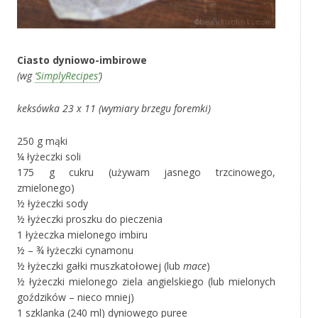
Ciasto dyniowo-imbirowe
(wg
‘SimplyRecipes’
)
keksówka 23 x 11 (wymiary brzegu foremki)
250 g mąki
¼ łyżeczki soli
175 g cukru (używam jasnego trzcinowego,
zmielonego)
½ łyżeczki sody
½ łyżeczki proszku do pieczenia
1 łyżeczka mielonego imbiru
½ – ¾ łyżeczki cynamonu
½ łyżeczki gałki muszkatołowej (lub
mace
)
½ łyżeczki mielonego ziela angielskiego (lub mielonych
goździków – nieco mniej)
1 szklanka (240 ml) dyniowego puree