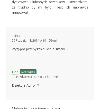
dyniowych ulubionych przepisow i stwierdzam,
ze trudno by mi bylo… Jest ich naprawde
mnostwo!
atina
29 Październik 2014 o 19 h 59 min
Wygląda przepysznie! Moje smaki :)
Bea
Autor wpisu
30 Październik 2014 o 21 h 11 min
Dziekuje Atino! :*
Małgosia z akacjowegobloga