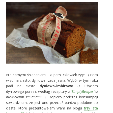
Nie samymi śniadaniami i zupami człowiek żyje! ;) Pora
więc na ciasto, dyniowe rzecz jasna. Wybór w tym roku
padł na ciasto
dyniowo-imbirowe
(z użyciem
dyniowego puree), według receptury z
‘SimplyRecipes’
(
z
niewielkimi zmianami…
). Dopiero podczas konsumpcji
stwierdziłam, że jest ono przecież bardzo podobne do
ciasta, które prezentowałam Wam na blogu
trzy lata