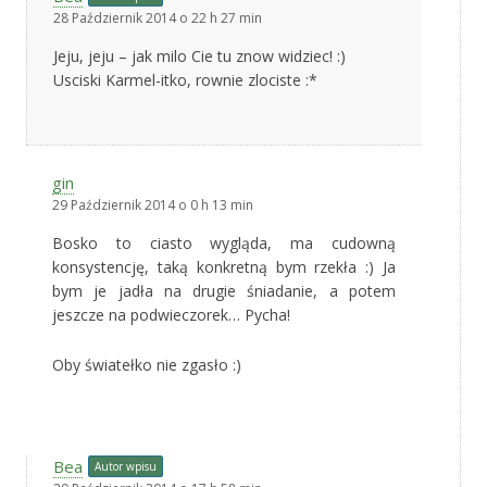
28 Październik 2014 o 22 h 27 min
Jeju, jeju – jak milo Cie tu znow widziec! :)
Usciski Karmel-itko, rownie zlociste :*
gin
29 Październik 2014 o 0 h 13 min
Bosko to ciasto wygląda, ma cudowną
konsystencję, taką konkretną bym rzekła :) Ja
bym je jadła na drugie śniadanie, a potem
jeszcze na podwieczorek… Pycha!
Oby światełko nie zgasło :)
Bea
Autor wpisu