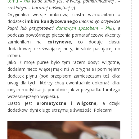
temu –
klik
(
choć tamto jest w wersji pomarańczowej i –
rzekłabym – bardziej odświętnej :)
).
Oryginalną wersję imbirową ciasta wzmocniłam o
dodatek
imbiru kandyzowanego
(
można go oczywiście
kupić lub przygotować
domowym sposobem – klik
), a
podczas powtórnego pieczenia pomarańczowe akcenty
zamieniłam na
cytrynowe
, co dodaje ciastu
dodatkowej orzeźwiającej nuty, idealnie pasującej do
imbiru.
Jako iż moje puree było tym razem dosyć wilgotne,
dodałam nieco więcej mąki niż w oryginale i pominęłam
dodatek płynu (pod przepisem zamieszczam też kilka
uwag dla tych, którzy chcą ewentualnie dokonać kliku
innych modyfikacji, podobnie jak w przypadku tamtego
wcześniejszego wypieku).
Ciasto jest
aromatyczne i wilgotne
, a dzięki
dodatkowi dyni długo utrzymuje świeżość. Polecam!