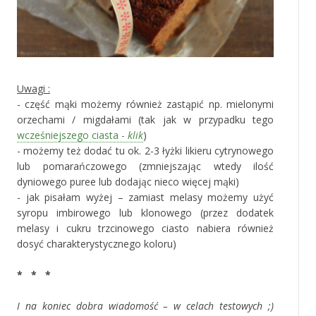
Uwagi :
- część mąki możemy również zastąpić np. mielonymi
orzechami / migdałami (tak jak w przypadku tego
wcześniejszego ciasta -
klik
)
- możemy też dodać tu ok. 2-3 łyżki likieru cytrynowego
lub pomarańczowego (zmniejszając wtedy ilość
dyniowego puree lub dodając nieco więcej mąki)
- jak pisałam wyżej – zamiast melasy możemy użyć
syropu imbirowego lub klonowego (przez dodatek
melasy i cukru trzcinowego ciasto nabiera również
dosyć charakterystycznego koloru)
‚
* * *
‚
I na koniec dobra wiadomość – w celach testowych ;)