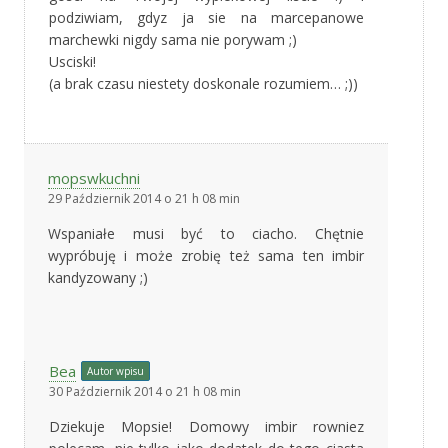
podziwiam, gdyz ja sie na marcepanowe
marchewki nigdy sama nie porywam ;)
Usciski!
(a brak czasu niestety doskonale rozumiem… ;))
mopswkuchni
29 Październik 2014 o 21 h 08 min
Wspaniałe musi być to ciacho. Chętnie
wypróbuję i może zrobię też sama ten imbir
kandyzowany ;)
Bea
Autor wpisu
30 Październik 2014 o 21 h 08 min
Dziekuje Mopsie! Domowy imbir rowniez