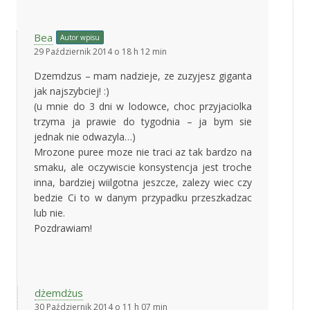
Bea
Autor wpisu
29 Październik 2014 o 18 h 12 min
Dzemdzus – mam nadzieje, ze zuzyjesz giganta
jak najszybciej! :)
(u mnie do 3 dni w lodowce, choc przyjaciolka
trzyma ja prawie do tygodnia – ja bym sie
jednak nie odwazyla…)
Mrozone puree moze nie traci az tak bardzo na
smaku, ale oczywiscie konsystencja jest troche
inna, bardziej wiilgotna jeszcze, zalezy wiec czy
bedzie Ci to w danym przypadku przeszkadzac
lub nie.
Pozdrawiam!
dżemdżus
30 Październik 2014 o 11 h 07 min