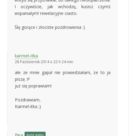
I oczywiście, jak wchodzę, kusisz czymś
wspaniałym! rewelacyjne ciasto.
Ślę gorące i złociste pozdrowienia :)
karmel-itka
28 Październik 2014 o 22 h 24 min
ale ze mnie gapa! nie powiedziałam, że to ja
piszę :P
już się poprawiam!
Pozdrawiam,
Karmel-itka ;)
Bea
Autor wpisu