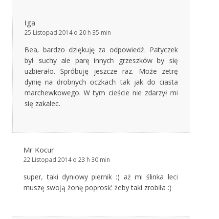
Iga
25 Listopad 2014 o 20 h 35 min
Bea, bardzo dziękuję za odpowiedź. Patyczek
był suchy ale parę innych grzeszków by się
uzbierało. Spróbuję jeszcze raz. Może zetrę
dynię na drobnych oczkach tak jak do ciasta
marchewkowego. W tym cieście nie zdarzył mi
się zakalec.
Mr Kocur
22 Listopad 2014 o 23 h 30 min
super, taki dyniowy piernik :) aż mi ślinka leci
muszę swoją żonę poprosić żeby taki zrobiła :)