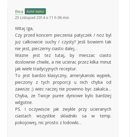
Bea
Autor wpisu
25 Listopad 2014 o 11 h 06 min
Witaj Iga,
Czy przed koncem pieczenia patyczek / noz byl
juz calkowicie suchy / czysty? Jesli bowiem tak
nie jest, pieczemy ciasto dalej…
Wazne jest tez tutaj, by mieszac ciasto
doslownie chwile, a nie ucierac przez kilka minut
jak wiele tradycyjnych receptur.
To jest bardzo klasyczny, amerykanski wypiek,
pieczony z tych proporcji u nich chyba od
zawsze ;) wiec raczej nie powinno byc zakalca…
Chyba, ze Twoje puree dyniowe bylo bardziej
wilgotne.
PS. I oczywiscie jak zwykle przy ucieranych
ciastach wszystkie skladniki sa w temp.
pokojowej, nic prosto z lodowki…