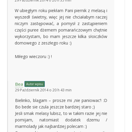
29 Październik 2014 o 20 h 35 min
W ubiegłym roku piekłam Pani piernik z melasą i
wyszedł świetny, więc jej nie chciałabym raczej
niczym zastępować, a pomysł z zastąpieniem
części puree dżemem pomarańczowym chętnie
wykorzystam, bo mam jeszcze kilka słoiczków
domowego z zeszłego roku :)
Miłego wieczoru :) !
Bea
Autor wpisu
29 Październik 2014 o 20 h 43 min
Bielinko, blagam – prosze mi ‚nie paniowac’! :D
Bo bede sie czula jeszcze bardziej staro ;)
Jesli smak melasy lubisz, to w takim razie jej nie
pomijam, natomiast dodatek dzemu /
marmolady jak najbardziej polecam :)