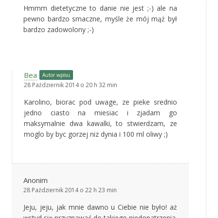
Hmmm dietetyczne to danie nie jest ;-) ale na
pewno bardzo smaczne, myśle że mój mąż był
bardzo zadowolony ;-)
Bea
Autor wpisu
28 Październik 2014 o 20 h 32 min
Karolino, biorac pod uwage, ze pieke srednio
jedno ciasto na miesiac i zjadam go
maksymalnie dwa kawalki, to stwierdzam, ze
moglo by byc gorzej niz dynia i 100 ml oliwy ;)
Anonim
28 Październik 2014 o 22 h 23 min
Jeju, jeju, jak mnie dawno u Ciebie nie było! aż
wstyd się przyznawać do takiego niedopatrzenia.