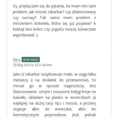
Oj, przyłączam się do pytania, bo mam ten sam
problem. Jak mrozić rabarbar? czy zblanszowany
czy surowy? Tak samo mam problem z
mrożeniem botwinki, która się już pojawia? A
koktajl bez kefiru czy jogurtu muszę koniecznie
wypróbować :)
Bea
Autor wpisu
25 Maj 2014 o 23 h 44 min
Jako iz rabarbar zuzytkowuje maks. w ciagu kilku
miesiecy (i na dodatek do przetworow), to
mroze go w sposob najprostszy, bez
blanszowania : umyte i osuszone lodygi kroje na
kawalki, ukladam na plasko w woreczkach (a
najlepiej na duzej tacy np.) i mroze, a pozniej
zsypuje albo do woreczka, albo do
hermetycznych pojemnikow. Jesli jednak