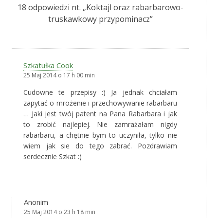
18 odpowiedzi nt. „
Koktajl oraz rabarbarowo-
truskawkowy przypominacz
”
Szkatułka Cook
25 Maj 2014 o 17 h 00 min
Cudowne te przepisy :) Ja jednak chciałam
zapytać o mrożenie i przechowywanie rabarbaru
… Jaki jest twój patent na Pana Rabarbara i jak
to zrobić najlepiej. Nie zamrażałam nigdy
rabarbaru, a chętnie bym to uczyniła, tylko nie
wiem jak sie do tego zabrać. Pozdrawiam
serdecznie Szkat :)
Anonim
25 Maj 2014 o 23 h 18 min