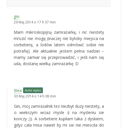
gin
29 Maj 2014 o 17 h 37 min
Mam mikroskopijną zamrażarkę, i nic niestety
mrozić nie mogę (inaczej nie byłoby miejsca na
sorbetierę, a lodów latem odmówić sobie nie
potrafię). Ale aktualnie jestem pełna nadziei –
mamy zamiar się przeprowadzić, i jeśli nam się
uda, dostanę wielką zamrażarkę :D
Bea
Autor wpisu
30 Maj 2014 o 14 h 08 min
Gin, moj zamrazalnik tez niezbyt duzy niestety, a
o wiekszym wciaz mysle (i na mysleniu sie
konczy ;)). A sorbetiere kupilam taka z dyskiem,
gdyz cala misa nawet by mi sie nie miescila do