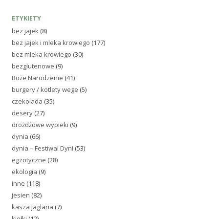
ETYKIETY
bez jajek
(8)
bez jajek i mleka krowiego
(177)
bez mleka krowiego
(30)
bezglutenowe
(9)
Boże Narodzenie
(41)
burgery / kotlety wege
(5)
czekolada
(35)
desery
(27)
drożdżowe wypieki
(9)
dynia
(66)
dynia – Festiwal Dyni
(53)
egzotyczne
(28)
ekologia
(9)
inne
(118)
jesien
(82)
kasza jaglana
(7)
kiełki
(12)