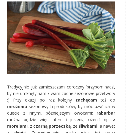
Tradycyjnie już zamieszczam coroczny ‘przypominacz’,
by nie umknęły nam / wam żadne sezonowe przetwory
:) Przy okazji po raz kolejny
zachęcam
też do
mrożenia
sezonowych produktów, by móc użyć ich w
duecie z innymi, późniejszymi owocami;
rabarbar
można będzie więc latem i jesienią ożenić np.
z
morelami
, z
czarną porzeczką
, ze
śliwkami
, a nawet
z
dynią
! Zdecydowanie warto więc już teraz