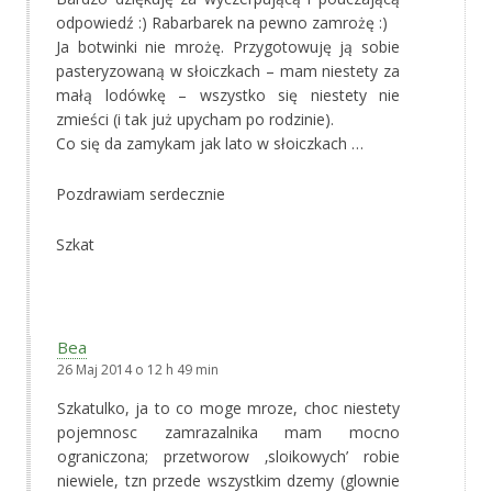
odpowiedź :) Rabarbarek na pewno zamrożę :)
Ja botwinki nie mrożę. Przygotowuję ją sobie
pasteryzowaną w słoiczkach – mam niestety za
małą lodówkę – wszystko się niestety nie
zmieści (i tak już upycham po rodzinie).
Co się da zamykam jak lato w słoiczkach …
Pozdrawiam serdecznie
Szkat
Bea
26 Maj 2014 o 12 h 49 min
Szkatulko, ja to co moge mroze, choc niestety
pojemnosc zamrazalnika mam mocno
ograniczona; przetworow ‚sloikowych’ robie
niewiele, tzn przede wszystkim dzemy (glownie