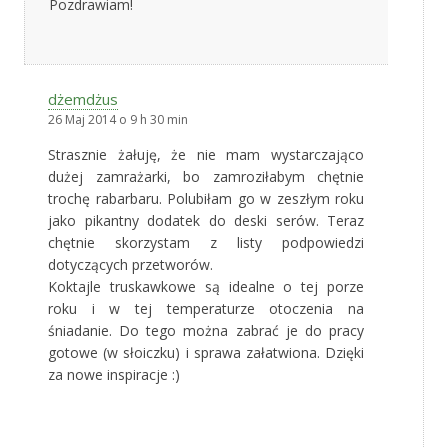
Pozdrawiam!
dżemdżus
26 Maj 2014 o 9 h 30 min
Strasznie żałuję, że nie mam wystarczająco
dużej zamrażarki, bo zamroziłabym chętnie
trochę rabarbaru. Polubiłam go w zeszłym roku
jako pikantny dodatek do deski serów. Teraz
chętnie skorzystam z listy podpowiedzi
dotyczących przetworów.
Koktajle truskawkowe są idealne o tej porze
roku i w tej temperaturze otoczenia na
śniadanie. Do tego można zabrać je do pracy
gotowe (w słoiczku) i sprawa załatwiona. Dzięki
za nowe inspiracje :)