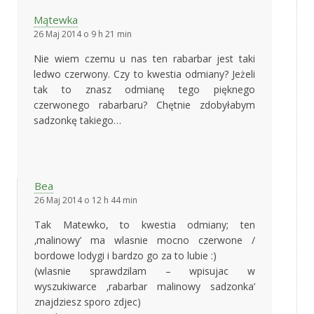
Mątewka
26 Maj 2014 o 9 h 21 min
Nie wiem czemu u nas ten rabarbar jest taki
ledwo czerwony. Czy to kwestia odmiany? Jeżeli
tak to znasz odmianę tego pięknego
czerwonego rabarbaru? Chętnie zdobyłabym
sadzonkę takiego…
Bea
26 Maj 2014 o 12 h 44 min
Tak Matewko, to kwestia odmiany; ten
‚malinowy’ ma wlasnie mocno czerwone /
bordowe lodygi i bardzo go za to lubie :)
(wlasnie sprawdzilam – wpisujac w
wyszukiwarce ‚rabarbar malinowy sadzonka’
znajdziesz sporo zdjec)