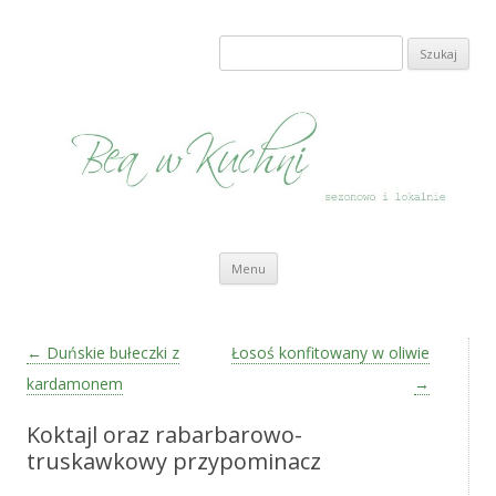
Bea w Kuchni
sezonowo i lokalnie
Szukaj:
Przeskocz do treści
Menu
Zobacz wpisy
←
Duńskie bułeczki z
Łosoś konfitowany w oliwie
kardamonem
→
Koktajl oraz rabarbarowo-
truskawkowy przypominacz