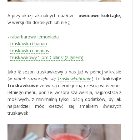
A przy okazji aktualnych upałów –
owocowe koktajle
,
w wersji dla dorosłych lub nie ;)
-
rabarbarowa lemoniada
-
truskawka i banan
-
truskawka i ananas
-
truskawkowy ‘Tom Collins’ (z ginem)
Jako iż sezon truskawkowy u nas już w pełnej w krasie
(
w piątek rozpoczęło się
‘truskawkobranie’
), to
koktajle
truskawkowe
znów są nieodłączną częścią wiosenno-
letniego menu; poniżej wczorajsza wersja, najproststa z
możliwych, z minimalną tylko ilością dodatków, by jak
najbardziej móc cieszyć się smakiem świeżych
truskawek :