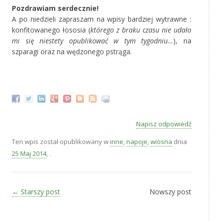
Pozdrawiam serdecznie!
A po niedzieli zapraszam na wpisy bardziej wytrawne :
konfitowanego łososia (
którego z braku czasu nie udało
mi się niestety opublikować w tym tygodniu…
), na
szparagi oraz na wędzonego pstrąga.
‚
Napisz odpowiedź
Ten wpis został opublikowany w
inne
,
napoje
,
wiosna
dnia
25 Maj 2014
,
.
Zobacz wpisy
←
Starszy post
Nowszy post