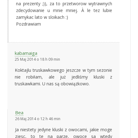
na prezenty ;)), za to przetworow wytrawnych
zdecydowanie u mnie mniej. À le tez lubie
zamykac lato w sloikach :)
Pozdrawiam
kabamaiga
25 Maj 2014 o 18 h 09 min
Koktajlu truskawkowego jeszcze w tym sezonie
nie robiłam, ale już jedliśmy kluski z
truskawkami. U nas są obowiązkowo.
Bea
26 Maj 2014 o 12 h 46 min
Ja niestety jedyne kluski z owocami, jakie moge
zjesc, to te na parze, owoce sa wtedy