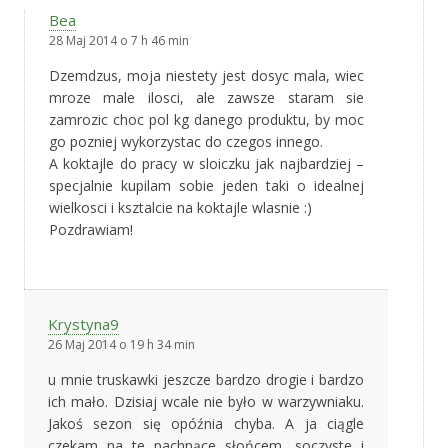
Bea
28 Maj 2014 o 7 h 46 min
Dzemdzus, moja niestety jest dosyc mala, wiec
mroze male ilosci, ale zawsze staram sie
zamrozic choc pol kg danego produktu, by moc
go pozniej wykorzystac do czegos innego.
A koktajle do pracy w sloiczku jak najbardziej –
specjalnie kupilam sobie jeden taki o idealnej
wielkosci i ksztalcie na koktajle wlasnie :)
Pozdrawiam!
Krystyna9
26 Maj 2014 o 19 h 34 min
u mnie truskawki jeszcze bardzo drogie i bardzo
ich mało. Dzisiaj wcale nie było w warzywniaku.
Jakoś sezon się opóźnia chyba. A ja ciągle
czekam na te pachnące słońcem, soczyste i