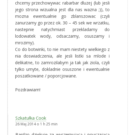
chcemy przechowywac rabarbar dluzej (lub jesli
jego strona wizualna jest dla nas wazna ;)), to
mozna ewentualnie go zblanszowac (czyli
zanurzamy go przez ok. 30 – 45 sek we wrzatku,
nastepnie natychmiast przekladamy do
lodowatek wody, odsaczamy, osuszamy i
mrozimy).
Co do botwinki, to nie mam niestety wielkiego z
nia doswiadczenia, ale jesli listki sa mlode i
delikatne, to zamrozilabym ja tak jak ziola, czyli
tylko umyte, dokladnie osuszone i ewentualnie
poszatkowane / poporcjowane.
Pozdrawiam!
Szkatułka Cook
26 Maj 2014 o 1 h 25 min
Bardzo dziękuję za wyczerpującą i pouczającą