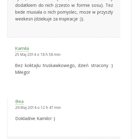
dodatkiem do nich (czesto w formie sosu). Tez
bede musiala o nich pomyslec, moze w przyszly
weekesn (dziekuje za inspiracje :)).
Kamila
25 Maj 2014 o 18 h 58 min
Bez koktajlu truskawkowego, dzień stracony :)
Miłego!
Bea
26 Maj 2014 o 12 h 47 min
Dokladnie Kamilo! :)