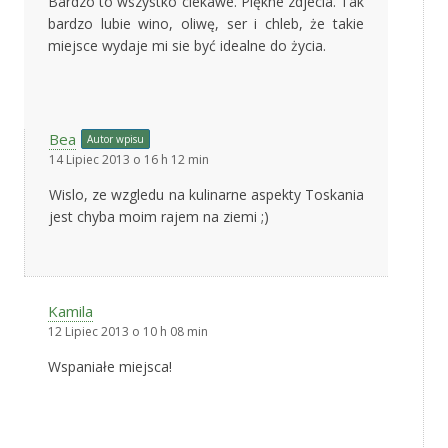
Bardzo to wszystko ciekawe. Piękne zdjecia. Tak
bardzo lubie wino, oliwę, ser i chleb, że takie
miejsce wydaje mi sie być idealne do życia.
Bea
Autor wpisu
14 Lipiec 2013 o 16 h 12 min
Wislo, ze wzgledu na kulinarne aspekty Toskania
jest chyba moim rajem na ziemi ;)
Kamila
12 Lipiec 2013 o 10 h 08 min
Wspaniałe miejsca!