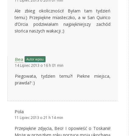
11 Lipiec 2013 o 20 h 01 min
Ale zbieg okoliczności! Byłam tam tydzień
temu:) Przepiękne miasteczko, a w San Quirico
d’Orcia podziwiałam najpiękniejszy zachód
słońca naszych wakacji ;)
Bea
Autor wpisu
14 Lipiec 2013 o 16 h 01 min
Piegowata, tydzien temu?! Piekne miejsca,
prawda? :)
Pola
11 Lipiec 2013 o 21 h 14 min
Przepiękne zdjęcia, Beo! I opowieść o Toskanii!
Może w przyszłym roku porzucę moją ukochaną