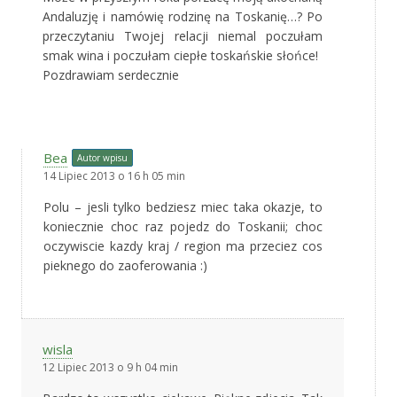
Andaluzję i namówię rodzinę na Toskanię…? Po
przeczytaniu Twojej relacji niemal poczułam
smak wina i poczułam ciepłe toskańskie słońce!
Pozdrawiam serdecznie
Bea
Autor wpisu
14 Lipiec 2013 o 16 h 05 min
Polu – jesli tylko bedziesz miec taka okazje, to
koniecznie choc raz pojedz do Toskanii; choc
oczywiscie kazdy kraj / region ma przeciez cos
pieknego do zaoferowania :)
wisla
12 Lipiec 2013 o 9 h 04 min