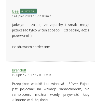
Bea
Autor wpisu
14 Lipiec 2013 o 17 h 00 min
Jadwigo – zaluje, ze zapachy i smaki moge
przekazac tylko w ten sposob… Cd bedzie, acz z
przerwami ;)
Pozdrawiam serdecznie!
Brahdelt
15 Lipiec 2013 o 12 h 32 min
Przepiękne widoki! I ta winnica!… *^v^* Fajnie
jest pojechać na wakacje samochodem, nie
samolotem, można wtedy przywieźć łupy
kulinarne w dużej ilości.