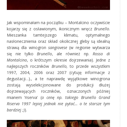
Jak wspominałam na początku – Montalcino oczywiście
kojarzy się z osławionym, ikonicznym wręcz
Brunello
.
Mieszanka tamtejszego klimatu, optymalnego
nasłonecznienia oraz skład okolicznej gleby są idealną
strawą dla winogron
sangiovese
(w regionie wytwarza
się nie tylko
Brunello
, ale również np.
Rosso di
Montalcino
, o krótszym okresie dojrzewania). Jedne z
najlepszych roczników
Brunello,
to przede wszystkim
1997, 2004, 2006 oraz 2007 (cytuję informacje z
degustacji…)., a te naprawdę wyjątkowe winogrona
zostają wyselekcjonowane do produkcji dłużej
dojrzewających roczników, oznaczonych później
mianem ‘riserva’ (
o cenę np. takiego Brunello Grand
Riserva 1997 lepiej jednak nie pytać… o te starsze tym
bardziej ;)
).