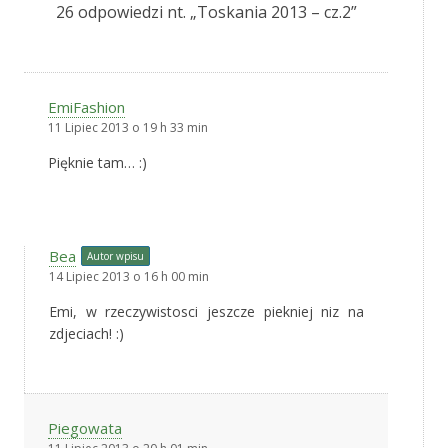
26 odpowiedzi nt. „
Toskania 2013 – cz.2
”
EmiFashion
11 Lipiec 2013 o 19 h 33 min
Pięknie tam… :)
Bea
Autor wpisu
14 Lipiec 2013 o 16 h 00 min
Emi, w rzeczywistosci jeszcze piekniej niz na
zdjeciach! :)
Piegowata