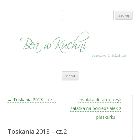
Bea w Kuchni
sezonowo i lokalnie
Szukaj:
Przeskocz do treści
Menu
Zobacz wpisy
←
Toskania 2013 – cz. I
Insalata di farro, czyli
sałatka na poniedziałek z
płaskurką
→
Toskania 2013 – cz.2