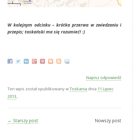
‚
W kolejnym odcinku – krótka przerwa w zwiedzaniu i
przepis; toskański ma się rozumieć! :)
‚
Napisz odpowiedź
Ten wpis został opublikowany w
Toskania
dnia
11 Lipiec
2013
,
.
Zobacz wpisy
←
Starszy post
Nowszy post