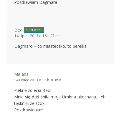
Pozdrawiam Dagmara
Bea
Autor wpisu
14 Lipiec 2013 o 16 h 27 min
Dagmaro – co miasteczko, to perelka!
Majana
14 Lipiec 2013 o 12 h 30 min
Piekne zdjecia Beo!
Mnie się dziś śniła moja Umbria ukochana… eh..
tęsknię, że szok..
Pozdrowienia:*