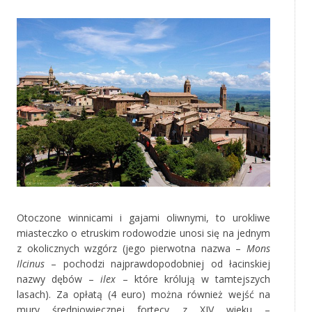
Otoczone winnicami i gajami oliwnymi, to urokliwe
miasteczko o etruskim rodowodzie unosi się na jednym
z okolicznych wzgórz (jego pierwotna nazwa –
Mons
Ilcinus
– pochodzi najprawdopodobniej od łacinskiej
nazwy dębów –
ilex
– które królują w tamtejszych
lasach). Za opłatą (4 euro) można również wejść na
mury średniowiecznej fortecy z XIV wieku –