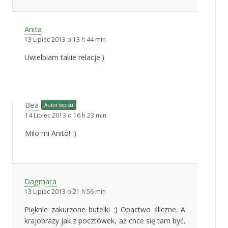
Anita
13 Lipiec 2013 o 13 h 44 min
Uwielbiam takie relacje:)
Bea
Autor wpisu
14 Lipiec 2013 o 16 h 23 min
Milo mi Anito! :)
Dagmara
13 Lipiec 2013 o 21 h 56 min
Pięknie zakurzone butelki :) Opactwo śliczne. A
krajobrazy jak z pocztówek, aż chce się tam być.