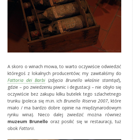
A skoro o winach mowa, to warto oczywiście odwiedzić
któregoś z lokalnych producentów; my zawitaliśmy do
Fattoria dei Barbi
(
zdjęcia Brunello właśnie stamtąd
),
gdzie – po zwiedzeniu piwnic i degustacji – nie obyło się
oczywiście bez zakupu kilku butelek tego szlachetnego
trunku (poleca się m.in. ich
Brunello Riserva 2007
, które
miało / ma bardzo dobre opinie na międzynarodowym
rynku wina). Nieco dalej zwiedzić można również
muzeum Brunello
oraz posilić się w restauracji, tuż
obok
Fattorii
.