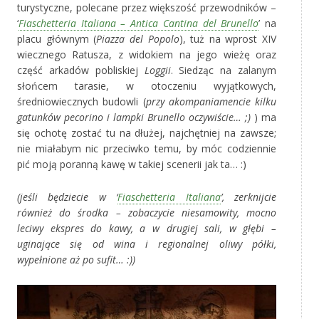
turystyczne, polecane przez większość przewodników –
‘
Fiaschetteria Italiana – Antica Cantina del Brunello
’ na
placu głównym (
Piazza del Popolo
), tuż na wprost XIV
wiecznego Ratusza, z widokiem na jego wieżę oraz
część arkadów pobliskiej
Loggii
. Siedząc na zalanym
słońcem tarasie, w otoczeniu wyjątkowych,
średniowiecznych budowli (
przy akompaniamencie kilku
gatunków pecorino i lampki Brunello oczywiście… ;)
) ma
się ochotę zostać tu na dłużej, najchętniej na zawsze;
nie miałabym nic przeciwko temu, by móc codziennie
pić moją poranną kawę w takiej scenerii jak ta… :)
(jeśli będziecie w ‘
Fiaschetteria Italiana
’, zerknijcie
również do środka – zobaczycie niesamowity, mocno
leciwy ekspres do kawy, a w drugiej sali, w głębi –
uginające się od wina i regionalnej oliwy półki,
wypełnione aż po sufit… :))