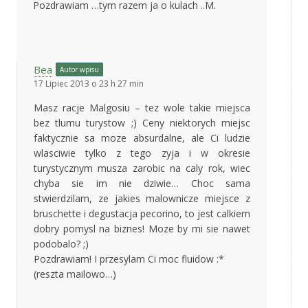
Pozdrawiam …tym razem ja o kulach ..M.
Bea
Autor wpisu
17 Lipiec 2013 o 23 h 27 min
Masz racje Malgosiu – tez wole takie miejsca
bez tlumu turystow ;) Ceny niektorych miejsc
faktycznie sa moze absurdalne, ale Ci ludzie
wlasciwie tylko z tego zyja i w okresie
turystycznym musza zarobic na caly rok, wiec
chyba sie im nie dziwie… Choc sama
stwierdzilam, ze jakies malownicze miejsce z
bruschette i degustacja pecorino, to jest calkiem
dobry pomysl na biznes! Moze by mi sie nawet
podobalo? ;)
Pozdrawiam! I przesylam Ci moc fluidow :*
(reszta mailowo…)