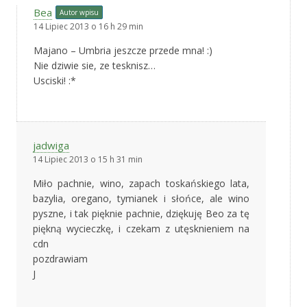
Bea
Autor wpisu
14 Lipiec 2013 o 16 h 29 min
Majano – Umbria jeszcze przede mna! :)
Nie dziwie sie, ze tesknisz…
Usciski! :*
jadwiga
14 Lipiec 2013 o 15 h 31 min
Miło pachnie, wino, zapach toskańskiego lata,
bazylia, oregano, tymianek i słońce, ale wino
pyszne, i tak pięknie pachnie, dziękuję Beo za tę
piękną wycieczkę, i czekam z utęsknieniem na
cdn
pozdrawiam
J