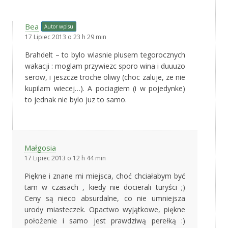
Bea
Autor wpisu
17 Lipiec 2013 o 23 h 29 min
Brahdelt – to bylo wlasnie plusem tegorocznych
wakacji : moglam przywiezc sporo wina i duuuzo
serow, i jeszcze troche oliwy (choc zaluje, ze nie
kupilam wiecej…). A pociagiem (i w pojedynke)
to jednak nie bylo juz to samo.
Małgosia
17 Lipiec 2013 o 12 h 44 min
Piękne i znane mi miejsca, choć chciałabym być
tam w czasach , kiedy nie docierali turyści ;)
Ceny są nieco absurdalne, co nie umniejsza
urody miasteczek. Opactwo wyjątkowe, piękne
położenie i samo jest prawdziwą perełką :)