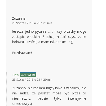
Zuzanna
23 Styczeń 2013 o 21 h 26 min
Jeszcze jedno pytanie … ; ) czy orzechy mogę
zastąpić włoskimi ? (chcę zrobić czyszczenie
lodówki i szafek, a mam tylko takie… : ))
Pozdrawiam!
Bea
Autor wpisu
23 Styczeń 2013 o 21 h 29 min
Zuzanno, nie robilam nigdy tylko z wloskimi, ale
nie sadze, ze pasztet moze byc przez to
niesmaczny, bedzie tylko intensywnie
orzechowy :)