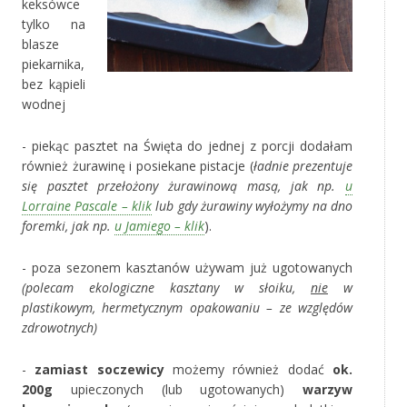
keksówce
tylko na
blasze
piekarnika,
bez kąpieli
wodnej
- piekąc pasztet na Święta do jednej z porcji dodałam
również żurawinę i posiekane pistacje (
ładnie prezentuje
się pasztet przełożony żurawinową masą, jak np.
u
Lorraine Pascale – klik
lub gdy żurawiny wyłożymy na dno
foremki, jak np.
u Jamiego – klik
).
- poza sezonem kasztanów używam już ugotowanych
(polecam ekologiczne kasztany w słoiku,
nie
w
plastikowym, hermetycznym opakowaniu –
ze względów
zdrowotnych
)
-
zamiast soczewicy
możemy również dodać
ok.
200g
upieczonych (lub ugotowanych)
warzyw