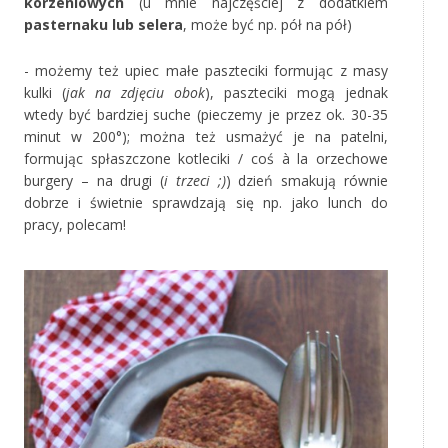
korzeniowych
(u mnie najczęściej z dodatkiem
pasternaku lub selera
, może być np. pół na pół)
- możemy też upiec małe paszteciki formując z masy
kulki (
jak na zdjęciu obok
), paszteciki mogą jednak
wtedy być bardziej suche (pieczemy je przez ok. 30-35
minut w 200°); można też usmażyć je na patelni,
formując spłaszczone kotleciki / coś à la orzechowe
burgery – na drugi (
i trzeci ;)
) dzień smakują równie
dobrze i świetnie sprawdzają się np. jako lunch do
pracy, polecam!
‚