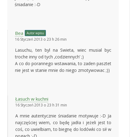
śniadanie :-D
Bea
Autor wpisu
16 Styczeń 2013 o 23 h 26 min
Lasuchu, ten byl na Swieta, wiec musial byc
troche inny od tych ‚codziennych’ ;)
A co do porannego wstawania, to zaden pasztet
nie jest w stanie mnie do niego zmotywowac ;))
Łasuch w kuchni
16 Styczeń 2013 o 23 h 31 min
A mnie autentycznie śniadanie motywuje :-D Ja
najczęściej wiem, co będę jadła i jeżeli jest to
coś, co uwielbiam, to biegnę do lodówki co sił w
nogach :-D