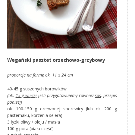
Wegański pasztet orzechowo-grzybowy
proporcje na formę ok. 11 x 24 cm
40-45 g suszonych borowików
(ok.
15 g więcej
jeśli przygotowujemy również
sos
, przepis
poniżej)
ok. 100-150 g czerwonej soczewicy (lub ok. 200 g
pasternaku, korzenia selera)
3 łyżki oliwy / oleju / masła
100 g pora (biała część)