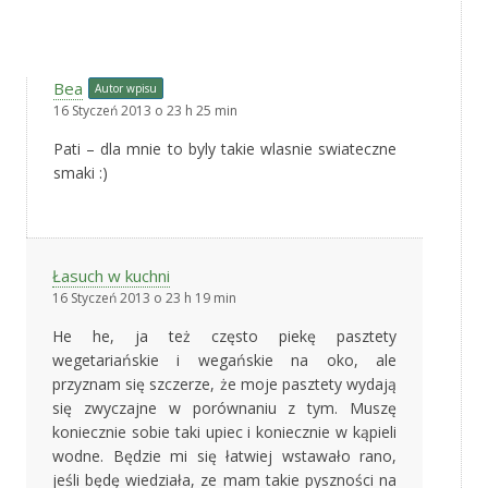
Bea
Autor wpisu
16 Styczeń 2013 o 23 h 25 min
Pati – dla mnie to byly takie wlasnie swiateczne
smaki :)
Łasuch w kuchni
16 Styczeń 2013 o 23 h 19 min
He he, ja też często piekę pasztety
wegetariańskie i wegańskie na oko, ale
przyznam się szczerze, że moje pasztety wydają
się zwyczajne w porównaniu z tym. Muszę
koniecznie sobie taki upiec i koniecznie w kąpieli
wodne. Będzie mi się łatwiej wstawało rano,
jeśli będę wiedziała, ze mam takie pyszności na