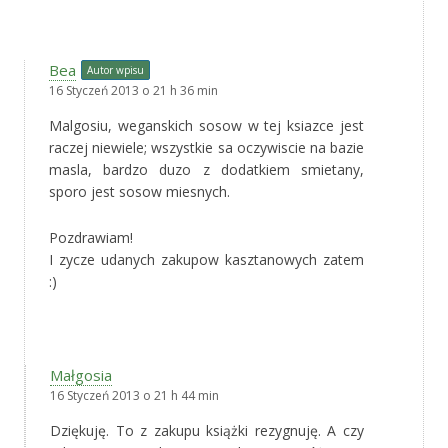
Bea
Autor wpisu
16 Styczeń 2013 o 21 h 36 min
Malgosiu, weganskich sosow w tej ksiazce jest
raczej niewiele; wszystkie sa oczywiscie na bazie
masla, bardzo duzo z dodatkiem smietany,
sporo jest sosow miesnych.
Pozdrawiam!
I zycze udanych zakupow kasztanowych zatem
:)
Małgosia
16 Styczeń 2013 o 21 h 44 min
Dziękuję. To z zakupu książki rezygnuję. A czy