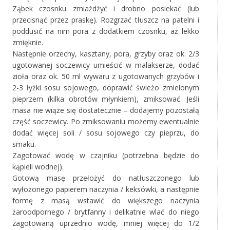
Ząbek czosnku zmiażdżyć i drobno posiekać (lub
przecisnąć przez praskę). Rozgrzać tłuszcz na patelni i
poddusić na nim pora z dodatkiem czosnku, aż lekko
zmięknie.
Następnie orzechy, kasztany, pora, grzyby oraz ok. 2/3
ugotowanej soczewicy umieścić w malakserze, dodać
zioła oraz ok. 50 ml wywaru z ugotowanych grzybów i
2-3 łyżki sosu sojowego, doprawić świeżo zmielonym
pieprzem (kilka obrotów młynkiem), zmiksować. Jeśli
masa nie wiąże się dostatecznie – dodajemy pozostałą
część soczewicy. Po zmiksowaniu możemy ewentualnie
dodać więcej soli / sosu sojowego czy pieprzu, do
smaku.
Zagotować wodę w czajniku (potrzebna będzie do
kąpieli wodnej).
Gotową masę przełożyć do natłuszczonego lub
wyłożonego papierem naczynia / keksówki, a następnie
formę z masą wstawić do większego naczynia
żaroodpornego / brytfanny i delikatnie wlać do niego
zagotowaną uprzednio wodę, mniej więcej do 1/2