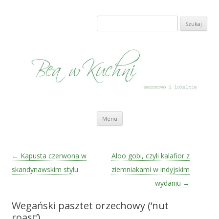
Bea w Kuchni
sezonowo i lokalnie
Szukaj:
Przeskocz do treści
Menu
Zobacz wpisy
←
Kapusta czerwona w
Aloo gobi, czyli kalafior z
skandynawskim stylu
ziemniakami w indyjskim
wydaniu
→
Wegański pasztet orzechowy (‘nut
roast’)