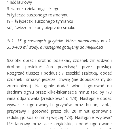
1 liść laurowy
3 ziarenka ziela angielskiego
½ łyżeczki suszonego rozmarynu
½ – ¾ łyżeczki suszonego tymianku
sól, świeżo mielony pieprz do smaku
*ok. 15 g suszonych grzybów, które namaczamy w ok.
350-400 ml wody, a następnie gotujemy do miękkości
Szalotki obrać i drobno posiekać, czosnek zmiażdżyć i
drobno posiekać (lub przecisnąć przez praskę).
Rozgrzać tłuszcz i poddusić / zeszklić szalotkę, dodać
czosnek i smażyć jeszcze chwilę (nie dopuszczamy do
zrumieniena). Następnie dodać wino i gotować na
średnim ogniu przez kilka-kilkanaście minut tak, by 1/3
wina odparowała (zredukować o 1/3). Następnie dodać
wywar z ugotowanych grzybów oraz bulion, zioła,
przyprawy i gotować przez ok. 20 minut (ponownie
redukując sos o mniej więcej 1/3). Następnie ‘wyłowić’
liść laurowy oraz ziele angielskie, dodać ugotowane