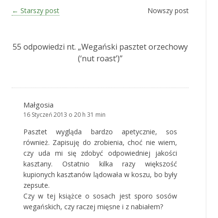
Zobacz wpisy
←
Starszy post
Nowszy post
55 odpowiedzi nt. „
Wegański pasztet orzechowy
(‘nut roast’)
”
Małgosia
16 Styczeń 2013 o 20 h 31 min
Pasztet wygląda bardzo apetycznie, sos
również. Zapisuję do zrobienia, choć nie wiem,
czy uda mi się zdobyć odpowiedniej jakości
kasztany. Ostatnio kilka razy większość
kupionych kasztanów lądowała w koszu, bo były
zepsute.
Czy w tej książce o sosach jest sporo sosów
wegańskich, czy raczej mięsne i z nabiałem?