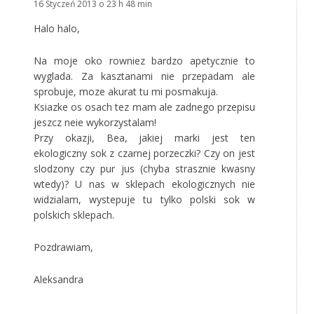
16 Styczeń 2013 o 23 h 48 min
Halo halo,
Na moje oko rowniez bardzo apetycznie to
wyglada. Za kasztanami nie przepadam ale
sprobuje, moze akurat tu mi posmakuja.
Ksiazke os osach tez mam ale zadnego przepisu
jeszcz neie wykorzystalam!
Przy okazji, Bea, jakiej marki jest ten
ekologiczny sok z czarnej porzeczki? Czy on jest
slodzony czy pur jus (chyba strasznie kwasny
wtedy)? U nas w sklepach ekologicznych nie
widzialam, wystepuje tu tylko polski sok w
polskich sklepach.
Pozdrawiam,
Aleksandra