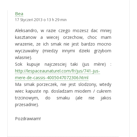
Bea
17 Styczeń 2013 o 13 h 29 min
Aleksandro, w razie czego mozesz dac mniej
kasztanow a wiecej orzechow, choc mam
wrazenie, ze ich smak nie jest bardzo mocno
wyczuwalny (miedzy innymi dzieki grzybom
wlasnie).
Sok kupuje najczesciej taki (jus mère) :
http://lespaceaunaturel.com/fr/jus/741-jus-
mere-de-cassis-4005047072306.html
Ma smak porzeczek, nie jest slodzony, wtedy
wiec kapuste np. dosladzam miodem / cukrem
trzcinowym, do smaku (ale nie jakos
przesadnie).
Pozdrawiam!