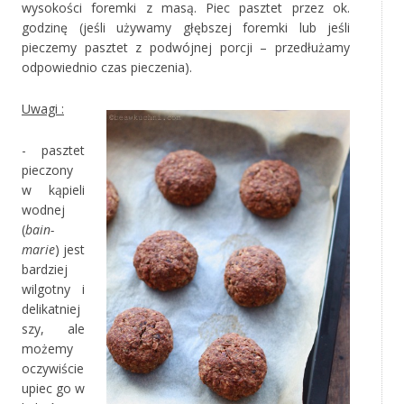
wysokości foremki z masą. Piec pasztet przez ok.
godzinę (jeśli używamy głębszej foremki lub jeśli
pieczemy pasztet z podwójnej porcji – przedłużamy
odpowiednio czas pieczenia).
Uwagi :
- pasztet
pieczony
w kąpieli
wodnej
(
bain-
marie
) jest
bardziej
wilgotny i
delikatniej
szy, ale
możemy
oczywiście
upiec go w