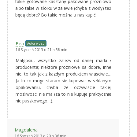
takie gotowane kasztany pakowane próżniowo
albo takie w słoiku w zalewie (chyba z wody) też
będą dobre? Bo takie można u nas kupić.
Bea
Autor wpisu
16 Styczeń 2013 o 21 h 58 min
Malgosiu, wszystko zalezy od danej marki /
producenta; niektore prozniowe sa dobre, inne
nie, to tak jak z kazdym produktem wlasciwie…
Ja to co moge staram sie kupowac w szklanym
opakowaniu, chyba ze oczywiscie takiej
mozliwosci nie ma (za to nie kupuje praktycznie
nic puszkowego…).
Magdalena
16 Styczeń 2013 o 20 h 36 min