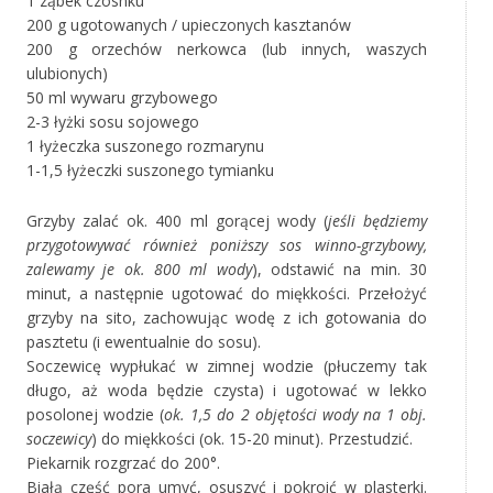
1 ząbek czosnku
200 g ugotowanych / upieczonych kasztanów
200 g orzechów nerkowca (lub innych, waszych
ulubionych)
50 ml wywaru grzybowego
2-3 łyżki sosu sojowego
1 łyżeczka suszonego rozmarynu
1-1,5 łyżeczki suszonego tymianku
Grzyby zalać ok. 400 ml gorącej wody (
jeśli będziemy
przygotowywać również poniższy sos winno-grzybowy,
zalewamy je ok. 800 ml wody
), odstawić na min. 30
minut, a następnie ugotować do miękkości. Przełożyć
grzyby na sito, zachowując wodę z ich gotowania do
pasztetu (i ewentualnie do sosu).
Soczewicę wypłukać w zimnej wodzie (płuczemy tak
długo, aż woda będzie czysta) i ugotować w lekko
posolonej wodzie (
ok. 1,5 do 2 objętości wody na 1 obj.
soczewicy
) do miękkości (ok. 15-20 minut). Przestudzić.
Piekarnik rozgrzać do 200°.
Białą część pora umyć, osuszyć i pokroić w plasterki.