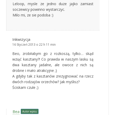
Leloop, mysle ze jedno duze jajko zamiast
soczewicy powinno wystarczyc.
Milo mi, ze sie podoba :)
Inkwizycja
16 Styczeń 2013 o 22 h 11 min
Beo, zrobiłabym go z rozkoszą, tylko… skąd
wziąć kasztany?! Co prawda w naszym lasku są
dwa kasztany jadalne, ale owoce z nich są
drobne i mało atrakcyjne ;)
A gdyby tak z kasztanów zrezygnować na rzecz
dwóch rodzajów orzechów? Jak myślisz?
Ściskam czule ;)
Bea
Autor wpisu