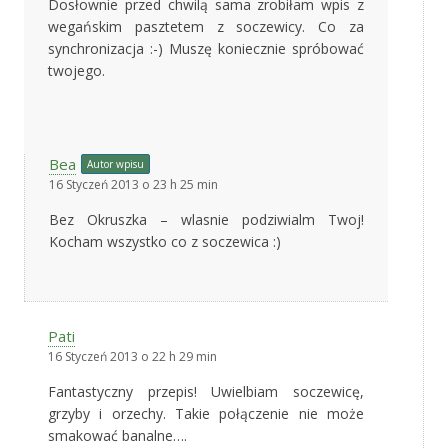
Dosłownie przed chwilą sama zrobiłam wpis z
wegańskim pasztetem z soczewicy. Co za
synchronizacja :-) Muszę koniecznie spróbować
twojego.
Bea
Autor wpisu
16 Styczeń 2013 o 23 h 25 min
Bez Okruszka – wlasnie podziwialm Twoj!
Kocham wszystko co z soczewica :)
Pati
16 Styczeń 2013 o 22 h 29 min
Fantastyczny przepis! Uwielbiam soczewicę,
grzyby i orzechy. Takie połączenie nie może
smakować banalne….