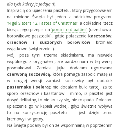
dla tych którzy je jadają :)
).
Inspiracją do upieczenia pasztetu, który przygotowałam
na minione Święta był jeden z odcinków programu
‘Nigel Slater’s 12 Tastes of Christmas’
, a dokładnie rzecz
biorąc jego przepis na
‘porcini nut patties’
(orzechowo-
borowikowe paszteciki), gdzie połączenie
kasztanów
,
orzechów
i
suszonych borowików
brzmiało
wyjątkowo świątecznie :).
Mój, poza tymi trzema składnikami, ma niewiele
wspólnego z oryginałem, ale bardzo nam w tej wersji
posmakował. Zamiast jajka dodałam ugotowaną
czerwoną soczewicę
, która pomaga zaspoić masę (a
w drugiej wersji zamiast soczewicy był dodatek
pasternaku
i
selera
); nie dodałam bułki tartej, za to
sporo orzechów i kasztanów i mimo, iż pasztet jest
dosyć delikatny, to nie kruszy się, nie rozpada. Polecam
upieczenie go w kąpieli wodnej, gdyż świetnie wpływa
to na konsystencję pasztetu - jest dzięki temu
kremowy i wilgotny.
Na Święta podany był on ze wspomnianą w poprzednim