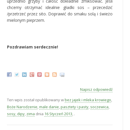
uprzednio grzyby i całość dokładnie zmiksować. Jeśli
chcemy otrzymać idealnie gładki sos – przecedzić
/przetrzeć przez sito. Doprawić do smaku solą i świeżo
mielonym pieprzem.
‚
Pozdrawiam serdecznie!
‚
Napisz odpowiedź
Ten wpis został opublikowany w
bez jajek i mleka krowiego
,
Boże Narodzenie
,
male danie
,
pasztety i pasty
,
soczewica
,
sosy, dipy
,
zima
dnia
16 Styczeń 2013
,
.