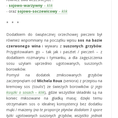
-
sojowo-warzywny
–
klik
- oraz
sojowo-soczewicowy
–
klik
‚
* * *
‚
Dodatkiem do świątecznej orzechowej pieczeni był
również wspomniany na początku wpisu
sos na bazie
czerwonego wina
i wywaru z
suszonych grzybów
.
Przygotowałam go – tak jak i pasztet / pieczeń – z
dodatkiem rozmarynu i tymianku, a dla zagęszczenia
sosu użyłam uprzednio ugotowanych, suszonych
borowików.
Pomysł na dodatek zmiksowanych grzybów
zaczerpnęłam od
Michela Roux
(seniora) z przepisu na
kremowy sos (
‘coulis’
) ze świeżych borowików (
z jego
książki o sosach – klik
), gdzie wszystkie składniki są na
koniec miksowane na gładką masę; dzięki temu
otrzymałam sos o idealnej konsystencji bez dodatku
mąki / maizeny (
na te proporcje płynów dodałam 3 spore
łyżki ugotowanych suszonych grzybów, wszystko jednak