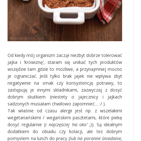
‚
Od kiedy mój organizm zaczął niezbyt dobrze tolerować
jajka i ‘krowiznę’, staram się unikać tych produktów
wszędzie tam gdzie to możliwe, a przynajmniej mocno
je ograniczać. Jeśli tylko brak jajek nie wpływa zbyt
negatywnie na smak czy konsystencję potrawy, to
zastępuję je innymi składnikami, zazwyczaj z dosyć
dobrym skutkiem (niestety o jajecznicy i jajkach
sadzonych musiałam chwilowo zapomnieć… :/ ).
Tak właśnie od czasu alergii jest np. z wszelakimi
wegetariańskimi / wegańskimi pasztetami, które piekę
dosyć regularnie (
i najczęściej ‘na oko’ ;)
). Są idealnym
dodatkiem do obiadu czy kolacji, ale też dobrym
pomysłem na lunch do pracy (
lub na poranne śniadanie,