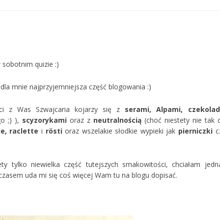
sobotnim quizie :)
o dla mnie najprzyjemniejsza część blogowania :)
ci z Was Szwajcaria kojarzy się z
serami, Alpami, czekolad
o ;) ),
scyzorykami
oraz z
neutralnością
(choć niestety nie tak 
e, raclette
i
rösti
oraz wszelakie słodkie wypieki jak
pierniczki
c
ty tylko niewielka część tutejszych smakowitości, chciałam jedn
zasem uda mi się coś więcej Wam tu na blogu dopisać.