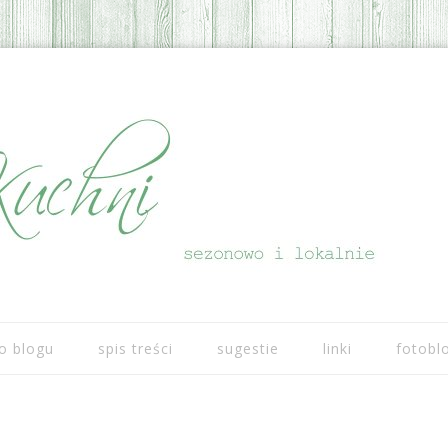
Przeskocz do treści
o blogu
spis treści
sugestie
linki
fotobl