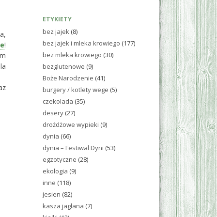
ETYKIETY
bez jajek
(8)
a,
bez jajek i mleka krowiego
(177)
ie
!
bez mleka krowiego
(30)
em
la
bezglutenowe
(9)
Boże Narodzenie
(41)
az
burgery / kotlety wege
(5)
czekolada
(35)
desery
(27)
drożdżowe wypieki
(9)
dynia
(66)
dynia – Festiwal Dyni
(53)
egzotyczne
(28)
ekologia
(9)
inne
(118)
jesien
(82)
kasza jaglana
(7)