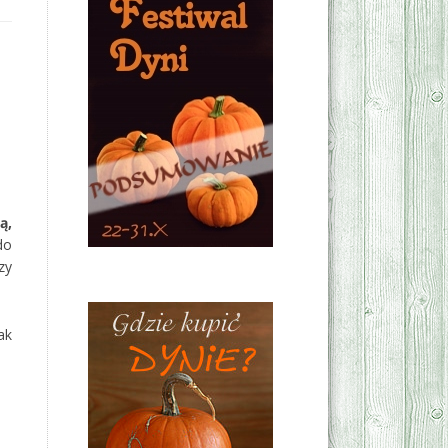
ą,
do
zy
ak