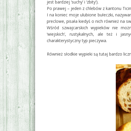
jest bardziej ‘suchy’ i ‘zbity’).
Po prawej – jeden z chlebów z kantonu Ticin
I na koniec moje ulubione bułeczki, nazywa
preclowe, pisała kiedyś o nich również na 
Wśród szwajcarskich wypieków nie moż
‘wiejskich’, rustykalnych, ale też i j
charakterystyczny typ pieczywa.
Również słodkie wypieki są tutaj bardzo liczn