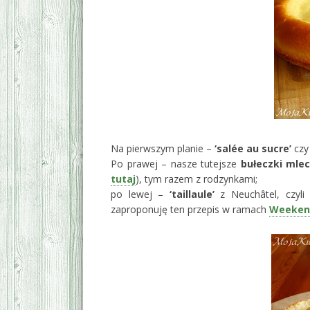
Na pierwszym planie –
‘salée au sucre’
czy
Po prawej – nasze tutejsze
bułeczki mle
tutaj
), tym razem z rodzynkami;
po lewej –
‘taillaule’
z Neuchâtel, czyli
zaproponuję ten przepis w ramach
Weekend