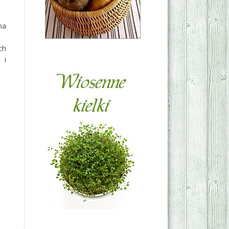
na
ch
 i