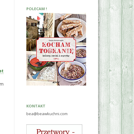
POLECAM !
at
em
KONTAKT
bea@beawkuchni.com