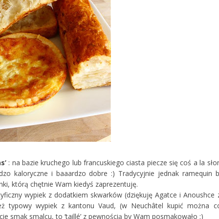
s’
: na bazie kruchego lub francuskiego ciasta piecze się coś a la sło
o kaloryczne i baaardzo dobre :) Tradycyjnie jednak ramequin b
ki, którą chętnie Wam kiedyś zaprezentuję.
cyficzny wypiek z dodatkiem skwarków (dziękuję Agatce i Anoushce 
ież typowy wypiek z kantonu Vaud, (w Neuchâtel kupić można c
icie smak smalcu, to ‘taillé’ z pewnością by Wam posmakowało :)