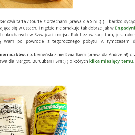
te’
czyli tarta / tourte z orzechami (brawa dla Sini! :) ) – bardzo sycąc
jąca się w ustach. I nigdzie nie smakuje tak dobrze jak w
Engadyn
h ukochanych w Szwajcarii miejsc. Rok bez wakacji tam, jest roki
zę Wam po powrocie z tegorocznego pobytu. A tymczasem d
pierniczków
, np. berneński z niedźwiadkiem (brawa dla Andrzeja!) or
awa dla Margot, Buruuberii i Sini ;) ) o których
kilka miesięcy temu
.