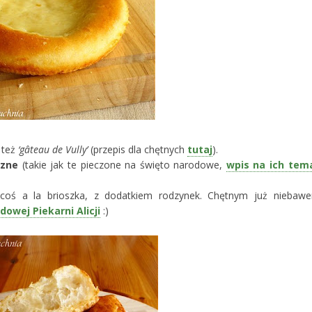
 też
‘gâteau de Vully’
(przepis dla chętnych
tutaj
).
czne
(takie jak te pieczone na święto narodowe,
wpis na ich tem
 coś a la brioszka, z dodatkiem rodzynek. Chętnym już niebaw
owej Piekarni Alicji
:)