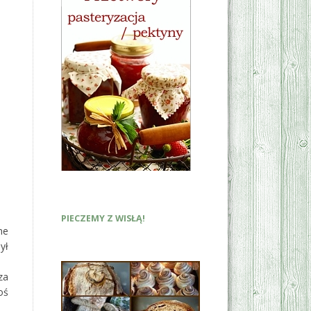
PIECZEMY Z WISŁĄ!
ne
ył
za
oś