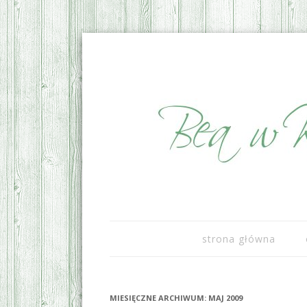
sezonowo i lokalnie
Bea w Kuchni
strona główna
MIESIĘCZNE ARCHIWUM:
MAJ 2009