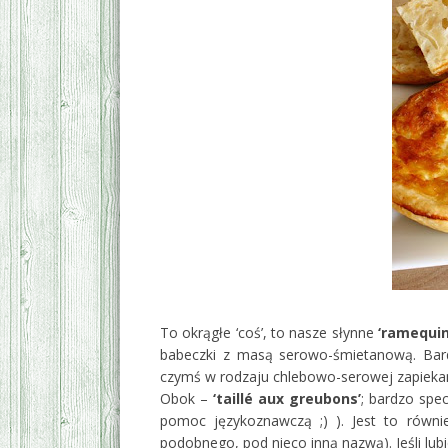
To okrągłe ‘coś’, to nasze słynne
‘ramequin
babeczki z masą serowo-śmietanową. Bardz
czymś w rodzaju chlebowo-serowej zapiekan
Obok –
‘taillé aux greubons’
; bardzo spe
pomoc językoznawczą ;) ). Jest to równ
podobnego, pod nieco inną nazwą). Jeśli lub