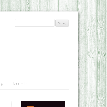
Szukaj:
og
bea – fr