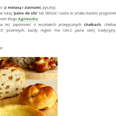
o (
z melasą i ziarnami
, pyszny).
ne tutaj
‘pains de sils’
lub
‘délices’
; ciasto w smaku bardzo przypomi
swoim blogu
Agnieszka
.
na też zapomnieć o wszelakich przepysznych
chałkach
, chleba
asnych pszennych; każdy region ma rzecz jasna swój tradycyjny
e :