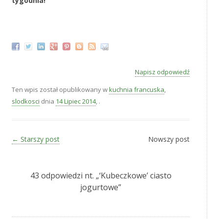
tygodnia!
‚
Napisz odpowiedź
Ten wpis został opublikowany w
kuchnia francuska
,
slodkosci
dnia
14 Lipiec 2014
,
.
Zobacz wpisy
←
Starszy post
Nowszy post
43 odpowiedzi nt. „
‘Kubeczkowe’ ciasto
jogurtowe
”