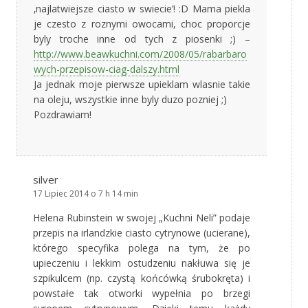
‚najlatwiejsze ciasto w swiecie’! :D Mama piekla
je czesto z roznymi owocami, choc proporcje
byly troche inne od tych z piosenki ;) –
http://www.beawkuchni.com/2008/05/rabarbaro
wych-przepisow-ciag-dalszy.html
Ja jednak moje pierwsze upieklam wlasnie takie
na oleju, wszystkie inne byly duzo pozniej ;)
Pozdrawiam!
silver
17 Lipiec 2014 o 7 h 14 min
Helena Rubinstein w swojej „Kuchni Neli” podaje
przepis na irlandzkie ciasto cytrynowe (ucierane),
którego specyfika polega na tym, że po
upieczeniu i lekkim ostudzeniu nakłuwa się je
szpikulcem (np. czystą końcówką śrubokręta) i
powstałe tak otworki wypełnia po brzegi