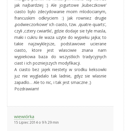
jak najbardziej :) Ale jogurtowe ‚kubeczkowe’
ciasto bylo zdecydowanie moim mlodocianym,
francuskim odkryciem :) Jak rowniez drugie
‚podwieczorkowe’ ich ciasto, tzw. ‚quatre-quarts’,
czyli ‚cztery cwiartki’, gdzie dodaje sie tyle masla,
maki i cukru ile waza uzyte do wypieku jajka; to
takie najzwyklejsze, podstawowe ucierane
ciasto, ktore jest wlasciwie znana nam
wypiekowa baza do wszystkich tradycyjnych
ciast i ich pozniejszych modyfikacji.
A ciasto bez jajek niestety w srodku keksowki
juz nie wygladalo tak ladnie, gdyz sie wlasnie
zapadlo… Ale to nic, i tak jest smaczne ;)
Pozdrawiam!
wiewiórka
15 Lipiec 2014 o 9 h 29 min