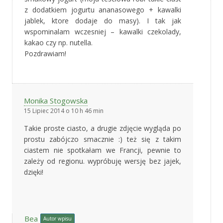
z dodatkiem jogurtu ananasowego + kawalki
jablek, ktore dodaje do masy). I tak jak
wspominalam wczesniej – kawalki czekolady,
kakao czy np. nutella.
Pozdrawiam!
Monika Stogowska
15 Lipiec 2014 o 10 h 46 min
Takie proste ciasto, a drugie zdjęcie wygląda po
prostu zabójczo smacznie :) też się z takim
ciastem nie spotkałam we Francji, pewnie to
zależy od regionu. wypróbuję wersję bez jajek,
dzięki!
Bea
Autor wpisu