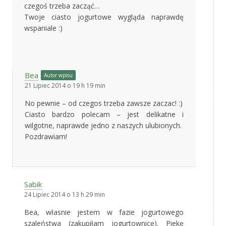
czegoś trzeba zacząć…
Twoje ciasto jogurtowe wygląda naprawdę
wspaniale :)
Bea
Autor wpisu
21 Lipiec 2014 o 19 h 19 min
No pewnie – od czegos trzeba zawsze zaczac! :)
Ciasto bardzo polecam – jest delikatne i
wilgotne, naprawde jedno z naszych ulubionych.
Pozdrawiam!
Sabik
24 Lipiec 2014 o 13 h 29 min
Bea, własnie jestem w fazie jogurtowego
szaleństwa (zakupiłam jogurtownicę). Piekę