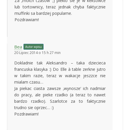
Za ‚moich czasow’ ;) pieklo sie je w keksowce
lub tortownicy, teraz jednak chyba faktycznie
muffinki sa bardziej popularne.
Pozdrawiam!
Bea
Autor wpisu
20 Lipiec 2014 o 15 h 27 min
Dokladnie tak Aleksandro – taka dziecieca
francuska klasyka :) Do Elle à table zerkne jutro
w takim razie, teraz w wakacje jeszzce nie
mialam czasu…
Ja piekac ciasta zawsze ‚wynosze’ ich nadmiar
do pracy, ale pieke rzadko (a teraz to nawet
bardzo rzadko). Szarlotce za to faktycznie
trudno sie oprzec… :)
Pozdrawiam!