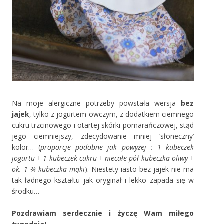
Na moje alergiczne potrzeby powstała wersja
bez
jajek
, tylko z jogurtem owczym, z dodatkiem ciemnego
cukru trzcinowego i otartej skórki pomarańczowej, stąd
jego ciemniejszy, zdecydowanie mniej ‘słoneczny’
kolor… (
proporcje podobne jak powyżej : 1 kubeczek
jogurtu + 1 kubeczek cukru + niecałe pół kubeczka oliwy +
ok. 1 ¾ kubeczka mąki
). Niestety iasto bez jajek nie ma
tak ładnego kształtu jak oryginał i lekko zapada się w
środku…
‚
Pozdrawiam serdecznie i życzę Wam miłego