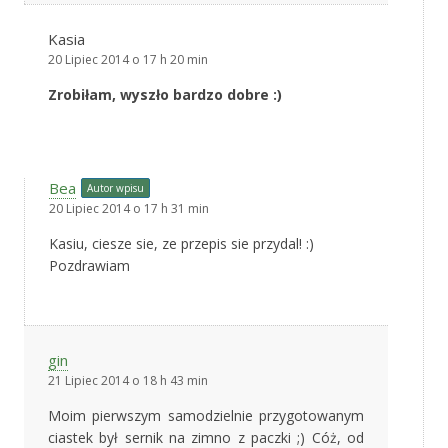
Kasia
20 Lipiec 2014 o 17 h 20 min
Zrobiłam, wyszło bardzo dobre :)
Bea
Autor wpisu
20 Lipiec 2014 o 17 h 31 min
Kasiu, ciesze sie, ze przepis sie przydal! :)
Pozdrawiam
gin
21 Lipiec 2014 o 18 h 43 min
Moim pierwszym samodzielnie przygotowanym
ciastek był sernik na zimno z paczki ;) Cóż, od