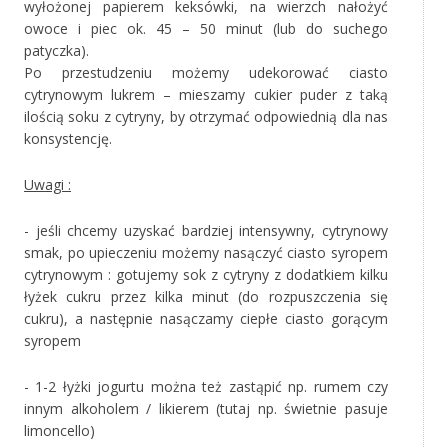
wyłożonej papierem keksówki, na wierzch nałożyć
owoce i piec ok. 45 – 50 minut (lub do suchego
patyczka).
Po przestudzeniu możemy udekorować ciasto
cytrynowym lukrem – mieszamy cukier puder z taką
ilością soku z cytryny, by otrzymać odpowiednią dla nas
konsystencję.
Uwagi :
- jeśli chcemy uzyskać bardziej intensywny, cytrynowy
smak, po upieczeniu możemy nasączyć ciasto syropem
cytrynowym : gotujemy sok z cytryny z dodatkiem kilku
łyżek cukru przez kilka minut (do rozpuszczenia się
cukru), a następnie nasączamy ciepłe ciasto gorącym
syropem
- 1-2 łyżki jogurtu można też zastąpić np. rumem czy
innym alkoholem / likierem (tutaj np. świetnie pasuje
limoncello)