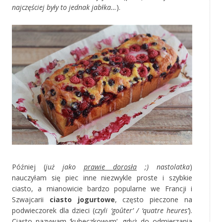
najczęściej były to jednak jabłka…
).
Później (
już jako
prawie dorosła
;) nastolatka
)
nauczyłam się piec inne niezwykle proste i szybkie
ciasto, a mianowicie bardzo popularne we Francji i
Szwajcarii
ciasto jogurtowe
, często pieczone na
podwieczorek dla dzieci (
czyli ‘goûter’ / ‘quatre heures’
).
Ciasto nazywam ‘kubeczkowym’, gdyż do odmierzania