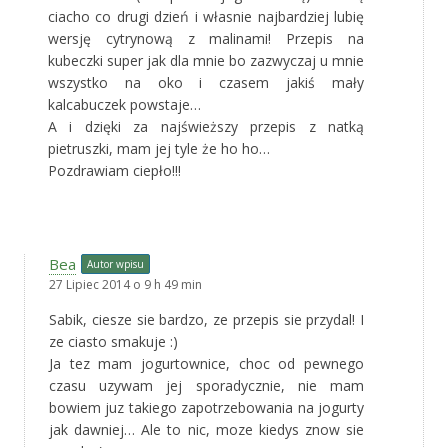
ciacho co drugi dzień i własnie najbardziej lubię
wersję cytrynową z malinami! Przepis na
kubeczki super jak dla mnie bo zazwyczaj u mnie
wszystko na oko i czasem jakiś mały
kalcabuczek powstaje…
A i dzięki za najświeższy przepis z natką
pietruszki, mam jej tyle że ho ho…
Pozdrawiam ciepło!!!
Bea
Autor wpisu
27 Lipiec 2014 o 9 h 49 min
Sabik, ciesze sie bardzo, ze przepis sie przydal! I
ze ciasto smakuje :)
Ja tez mam jogurtownice, choc od pewnego
czasu uzywam jej sporadycznie, nie mam
bowiem juz takiego zapotrzebowania na jogurty
jak dawniej… Ale to nic, moze kiedys znow sie