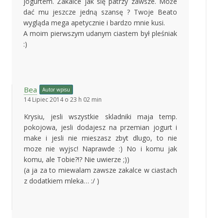
jogurtem. Zakalce jak się patrzy zawsze. Może
dać mu jeszcze jedną szansę ? Twoje Beato
wygląda mega apetycznie i bardzo mnie kusi.
A moim pierwszym udanym ciastem był pleśniak
:)
Bea
Autor wpisu
14 Lipiec 2014 o 23 h 02 min
Krysiu, jesli wszystkie skladniki maja temp.
pokojowa, jesli dodajesz na przemian jogurt i
make i jesli nie mieszasz zbyt dlugo, to nie
moze nie wyjsc! Naprawde :) No i komu jak
komu, ale Tobie?!? Nie uwierze ;))
(a ja za to miewalam zawsze zakalce w ciastach
z dodatkiem mleka… :/ )