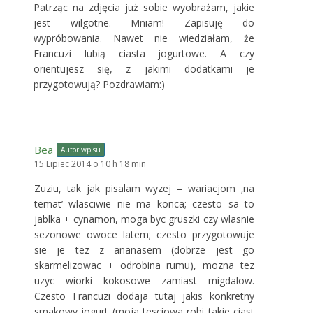
Patrząc na zdjęcia już sobie wyobrażam, jakie
jest wilgotne. Mniam! Zapisuję do
wypróbowania. Nawet nie wiedziałam, że
Francuzi lubią ciasta jogurtowe. A czy
orientujesz się, z jakimi dodatkami je
przygotowują? Pozdrawiam:)
Bea
Autor wpisu
15 Lipiec 2014 o 10 h 18 min
Zuziu, tak jak pisalam wyzej – wariacjom ‚na
temat’ wlasciwie nie ma konca; czesto sa to
jablka + cynamon, moga byc gruszki czy wlasnie
sezonowe owoce latem; czesto przygotowuje
sie je tez z ananasem (dobrze jest go
skarmelizowac + odrobina rumu), mozna tez
uzyc wiorki kokosowe zamiast migdalow.
Czesto Francuzi dodaja tutaj jakis konkretny
smakowy jogurt (moja tesciowa robi takie ciast