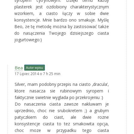
syropem cytrynowym. Dzięki temu każdy
plasterek jest ozdobiony charakterystycznym
wzorkiem, a ciasto łączy w sobie dwie
konsystencje. Mnie bardzo ono smakuje. Myślę
Beo, że tę metodę można by zastosować także
do nasączenia Twojego dzisiejszego ciasta
jogurtowego:)
Bea
Autor wpisu
17 Lipiec 2014 o 7 h 25 min
Silver, mam podobny przepis na ciasto ‚dracula’,
ktore nasacza sie rubinowym syropem i
faktycznie swietnie wyglada po przekrojeniu :)
Do nasaczenia ciasta zawsze nakluwam je
uprzednio, choc nie srubokretem ;) a grubym
patyczkiem do ciast, ale dwie rozne
konsystencje ciasta to tez smakowita opcja,
choc moze w przypadku tego ciasta