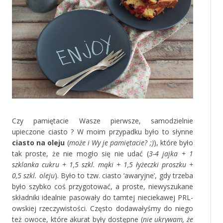
Czy pamiętacie Wasze pierwsze, samodzielnie
upieczone ciasto ? W moim przypadku było to słynne
ciasto na oleju
(
może i Wy je pamiętacie? ;)
), które było
tak proste, że nie mogło się nie udać (
3-4 jajka + 1
szklanka cukru + 1,5 szkl. mąki + 1,5 łyżeczki proszku +
0,5 szkl. oleju
). Było to tzw. ciasto ‘awaryjne’, gdy trzeba
było szybko coś przygotować, a proste, niewyszukane
składniki idealnie pasowały do tamtej nieciekawej PRL-
owskiej rzeczywistości. Często dodawałyśmy do niego
też owoce, które akurat były dostępne (
nie ukrywam, że