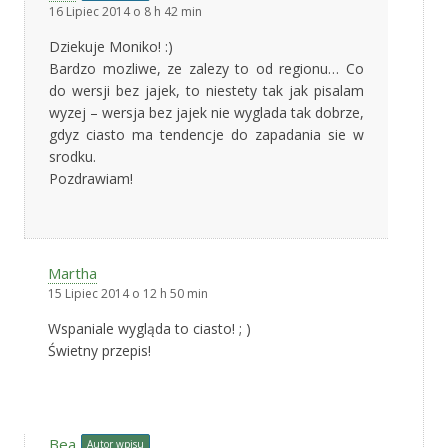
16 Lipiec 2014 o 8 h 42 min
Dziekuje Moniko! :)
Bardzo mozliwe, ze zalezy to od regionu… Co
do wersji bez jajek, to niestety tak jak pisalam
wyzej – wersja bez jajek nie wyglada tak dobrze,
gdyz ciasto ma tendencje do zapadania sie w
srodku.
Pozdrawiam!
Martha
15 Lipiec 2014 o 12 h 50 min
Wspaniale wygląda to ciasto! ; )
Świetny przepis!
Bea
Autor wpisu