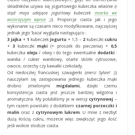
składników używa się jogurtowego kubeczka właśnie (
i
stąd moja udająca jogurtowy kubeczek
miarka we
wczorajszym wpisie
;)
). Proporcje ciasta jak i jego
wykonanie są czasami nieco modyfikowane, najczęściej
jednak jego ‘baza’ wygląda następująco :
3 jajka
+
1
kubeczek
jogurtu
+ 1,5 –
2
kubeczki
cukru
+
3
kubeczki
mąki
(+ proszek do pieczenia) +
0,5
kubeczka
oleju
/ oliwy i do tego ewentualne
dodatki
:
wanilia / cukier waniliowy, otarte skórki cytrusowe,
owoce, orzechy czy kawałki czekolady.
Od niedoszłej francuskiej szwagierki (
merci Sylvie! :)
)
nauczyłam się zastępowania jednego kubeczka mąki
drobno zmielonymi
migdałami
, dzięki czemu
konsystencja ciasta jest jeszcze bardziej wilgotna i
aromatyczna. My polubiliśmy je w wersji
cytrynowej
–
tym razem powstało z dodatkiem
czarnej porzeczki i
malin
oraz z
cytrynowym lukrem
. U mnie z niezbyt
dużą ilością cukru, możecie więc zwiększyć jego ilość
jeśli wolicie słodsze ciasta.