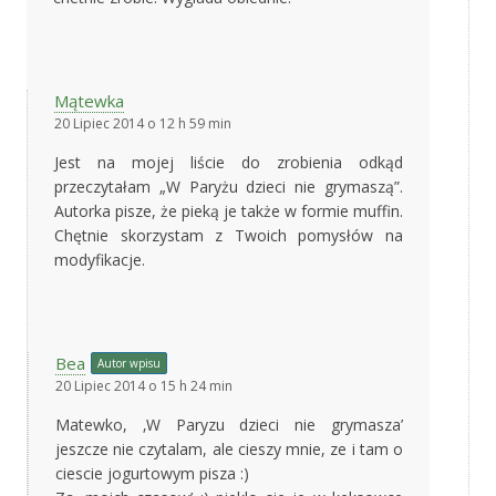
Mątewka
20 Lipiec 2014 o 12 h 59 min
Jest na mojej liście do zrobienia odkąd
przeczytałam „W Paryżu dzieci nie grymaszą”.
Autorka pisze, że pieką je także w formie muffin.
Chętnie skorzystam z Twoich pomysłów na
modyfikacje.
Bea
Autor wpisu
20 Lipiec 2014 o 15 h 24 min
Matewko, ‚W Paryzu dzieci nie grymasza’
jeszcze nie czytalam, ale cieszy mnie, ze i tam o
ciescie jogurtowym pisza :)