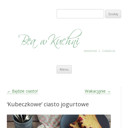
Bea w Kuchni
sezonowo i lokalnie
Szukaj:
Przeskocz do treści
Menu
Zobacz wpisy
←
Będzie ciasto!
Wakacyjnie
→
‘Kubeczkowe’ ciasto jogurtowe