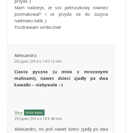
przyda :)
Mam nadzieje, ze sos pietruszkowy rowniez
posmakowal? I ze przyda sie do zuzycia
nadmiaru natki ;)
Pozdrawiam serdecznie!
Aleksandra
28 Lipiec 2014 o 14 h 12 min
Ciasto pyszne (u mnie z mrozonymi
malinami), nawet dzieci zjadly po dwa
kawalki – niebywale :-)
Bea
Autor wpisu
29 Lipiec 2014 o 18 h 46 min
Aleksandro, no jesli nawet dzieci zjadly po dwa