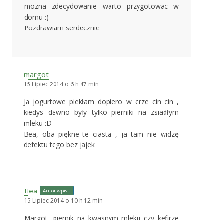
mozna zdecydowanie warto przygotowac w
domu :)
Pozdrawiam serdecznie
margot
15 Lipiec 2014 o 6 h 47 min
Ja jogurtowe piekłam dopiero w erze cin cin ,
kiedys dawno były tylko pierniki na zsiadłym
mleku :D
Bea, oba piękne te ciasta , ja tam nie widzę
defektu tego bez jajek
Bea
Autor wpisu
15 Lipiec 2014 o 10 h 12 min
Margot, piernik na kwasnym mleku czy kefirze