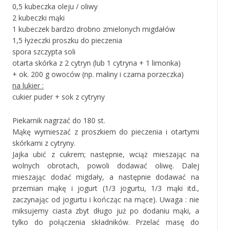
0,5 kubeczka oleju / oliwy
2 kubeczki mąki
1 kubeczek bardzo drobno zmielonych migdałów
1,5 łyżeczki proszku do pieczenia
spora szczypta soli
otarta skórka z 2 cytryn (lub 1 cytryna + 1 limonka)
+ ok. 200 g owoców (np. maliny i czarna porzeczka)
na lukier :
cukier puder + sok z cytryny
Piekarnik nagrzać do 180 st.
Mąkę wymieszać z proszkiem do pieczenia i otartymi
skórkami z cytryny.
Jajka ubić z cukrem; następnie, wciąż mieszając na
wolnych obrotach, powoli dodawać oliwę. Dalej
mieszając dodać migdały, a następnie dodawać na
przemian mąkę i jogurt (1/3 jogurtu, 1/3 mąki itd.,
zaczynając od jogurtu i kończąc na mące). Uwaga : nie
miksujemy ciasta zbyt długo już po dodaniu mąki, a
tylko do połączenia składników. Przelać masę do