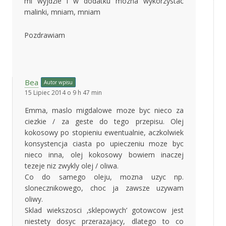
mi wyjdzie i w dodatku mozna wykorzystac
malinki, mniam, mniam
Pozdrawiam
Bea
Autor wpisu
15 Lipiec 2014 o 9 h 47 min
Emma, maslo migdalowe moze byc nieco za
ciezkie / za geste do tego przepisu. Olej
kokosowy po stopieniu ewentualnie, aczkolwiek
konsystencja ciasta po upieczeniu moze byc
nieco inna, olej kokosowy bowiem inaczej
tezeje niz zwykly olej / oliwa.
Co do samego oleju, mozna uzyc np.
slonecznikowego, choc ja zawsze uzywam
oliwy.
Sklad wiekszosci ‚sklepowych’ gotowcow jest
niestety dosyc przerazajacy, dlatego to co