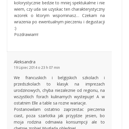
kolorystycznie bedzie to mniej spektukalrne i nie
wiem, czy uda sie uzyskac ten charakterystyczny
wzorek o ktorym wspominasz… Czekam na
wrazenia po ewentualnym pieczeniu i degustacji
:)
Pozdrawiam!
Aleksandra
19 Lipiec 2014 o 23 h 07 min
We francuskich i belgijskich szkolach i
przedszkolach to klasyk na imprezach
urodzinowych, chyba niezaleznie od regionu, na
wszystkich forach kulinarnych wystepuje! A w
ostatnim Elle a table sa rozne wariacje.
Postanowilam ostatnio zaprzestac pieczenia
ciast, poza szarlotka jak przyjdzie jesien, bo
moja rodzina odmawia konsumpcji ale to
chetnie zrobie! Wyglada oblednie!