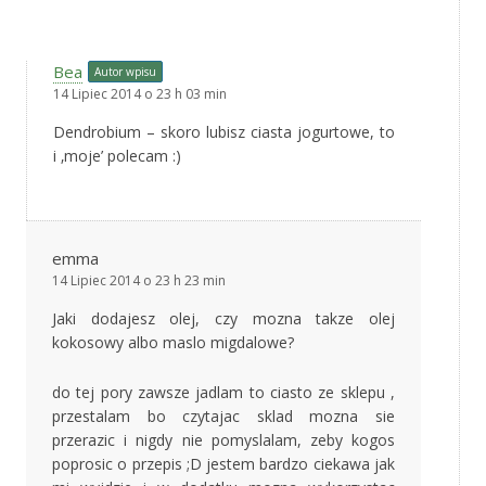
Bea
Autor wpisu
14 Lipiec 2014 o 23 h 03 min
Dendrobium – skoro lubisz ciasta jogurtowe, to
i ‚moje’ polecam :)
emma
14 Lipiec 2014 o 23 h 23 min
Jaki dodajesz olej, czy mozna takze olej
kokosowy albo maslo migdalowe?
do tej pory zawsze jadlam to ciasto ze sklepu ,
przestalam bo czytajac sklad mozna sie
przerazic i nigdy nie pomyslalam, zeby kogos
poprosic o przepis ;D jestem bardzo ciekawa jak