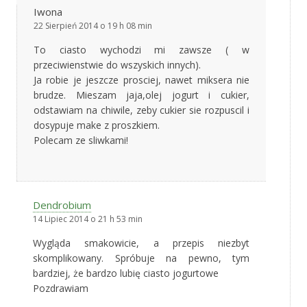
Iwona
22 Sierpień 2014 o 19 h 08 min
To ciasto wychodzi mi zawsze ( w
przeciwienstwie do wszyskich innych).
Ja robie je jeszcze prosciej, nawet miksera nie
brudze. Mieszam jaja,olej jogurt i cukier,
odstawiam na chiwile, zeby cukier sie rozpuscil i
dosypuje make z proszkiem.
Polecam ze sliwkami!
Dendrobium
14 Lipiec 2014 o 21 h 53 min
Wygląda smakowicie, a przepis niezbyt
skomplikowany. Spróbuje na pewno, tym
bardziej, że bardzo lubię ciasto jogurtowe
Pozdrawiam